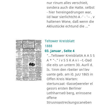
nur rinum alles verschieit,
svndera auch die Hatte. selbst
- hier hereingedrungen war,
iid lwar sierlichtcht-A -' - '-- . v
haltenen Wone, daß wenn die
Akliustücke echtund die ..."
Teltower Kreisblatt
1888
03. Januar , Seite 4
"...Teltower KreisblattA A A S S
A * "-." i v S S K A v i --t.-Dad
die eits un untern 30. Aurll d.
Is. 1inm den rbeiter on1lev
uante geb. am i0. JuU 1865 in
Offen Kreis Warten:
stertuncaat -tlasse(wereler el
gessrs ersten Berliner
Lethharrse0 berg, erinssene
offene
Strusnoastreckungscaneben