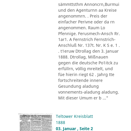
sämmttsthm Annoncrn,Burmui
und den Agenturnn aa Kreise
angenommrn. . Preis der
einfacher Perivne oder da rn
angenommen. Raum Lo
Pfennige. Ferusmech-Ansch Rr.
1ar1. A Fernstrich Fernstrich-
Anschluß Nr. 137t. Nr. K S e. 1 .
. t1eruw Dtrollag den 3. Januar
1888. Dtrollag, Mißnauen
gegen die deutsche Po1itck zu
erfüllrn, völlig mreitelt, und
füe hierin riegt 62 . Jahrg tte
fortschreitende innere
Gesundung aladung
vonnements-aladung aladung.
Mit dieser Umum er b ..."
Teltower Kreisblatt
1888
03. Januar , Seite 2