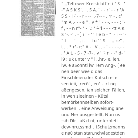
"...Teltower Kreisblatt'n-ii' S - ´'
-" A S K S'. . . S A. ' - - r' - - r 'A
S S - i ´- - - r - -- i.-7-- - . rr - , c'
"m A .- - - e " . v * ' - - -. - - - : '-
f , - - n r"- ' - '.: ' ´--'l - - - -tt A K
S '-. -' . - ) i ' - 'r r e b - " .- i -- '-
" l - - -' - . :. - - l u '" S - i .. re" .
t . . * r'- r:" A - . V . . - ' - - - -.- -
. ' A t. - S - 7 -7- . v ' ´ - n - -" d- '
i9 : uk unter v " l. .hr.- e. ien.
iw. e aSonnti iw Tem Ang-. ( ee
nen beer wee d das
Einschleien.der Kutsch ei er
sen ieii, .rerö' , en' - irt nq
aßengesen, ian solchen Fällen,
in wen sieeinen - Kütsl
bemörkennselben sofort-
werken. . eine Anweisung ane
und Ner ausgestellt. Nun us
:sih Dlr . aß d nt, unterhlett
dew-nru,ssmd t_tSchutzmanns
e na0 stan stan.nchvladestden