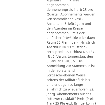
Agenturen im Kreise
angenommen.
dennenennpreis 1 arb 25 pro
Quartal. Abonnements werden
von sämmtlichen Vosi -
Anstalten , Briefträgern und
den Agenten im Kreise
angenommen. Preis der
einfacher PrtwZekle oder daen
Raum 20 Pfennlge. -. Nr. strich
Anschluß Nr 1371. strich-
Fernsprech -Auschiust Nr. 137L
'R . 2. Verun, tonnerstag, den
5. Januar 1888. . 6 . Die
Anmeldung zur Stammrolle ist
in der vorstehend
vorgeschriebenen Weise
seitens der Militärpflich bis
eine endtigen so lange
alljährlich zu wiederholen, 32.
Jadrg. Abonnements ausdas
"ettower reisblatt" Preis (Preis
1 ark 25 Pfg excl. Bringerkohn )