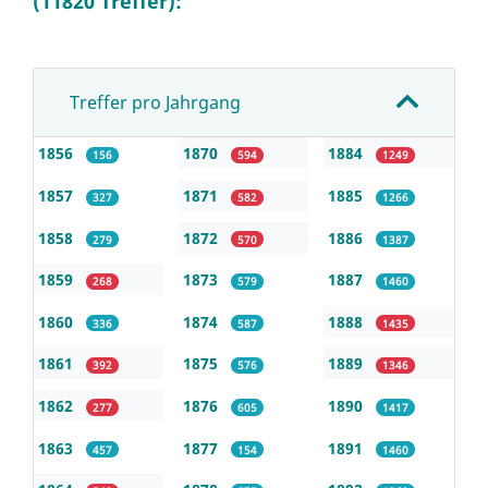
(11820 Treffer):
Treffer pro Jahrgang
1856
1870
1884
156
594
1249
1857
1871
1885
327
582
1266
1858
1872
1886
279
570
1387
1859
1873
1887
268
579
1460
1860
1874
1888
336
587
1435
1861
1875
1889
392
576
1346
1862
1876
1890
277
605
1417
1863
1877
1891
457
154
1460