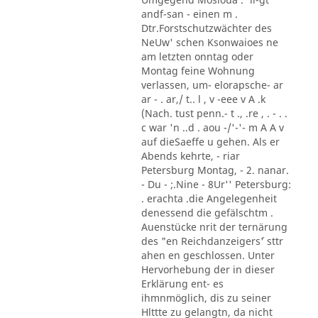
andf-san - einen m .
Dtr.Forstschutzwächter des
NeUw' schen Ksonwaioes ne
am letzten onntag oder
Montag feine Wohnung
verlassen, um- elorapsche- ar
ar - . ar,/ t.. l , v -eee v A .k
(Nach. tust penn.- t ., .re , . - . .
c war 'n ..d . aou -/'-'- m A A v
auf dieSaeffe u gehen. Als er
Abends kehrte, - riar
Petersburg Montag, - 2. nanar.
- Du - ;.Nine - 8Ur'' Petersburg:
. erachta .die Angelegenheit
denessend die gefälschtm .
Auenstücke nrit der ternärung
des "en Reichdanzeigers´' sttr
ahen en geschlossen. Unter
Hervorhebung der in dieser
Erklärung ent- es
ihmnmöglich, dis zu seiner
Hlttte zu gelangtn, da nicht