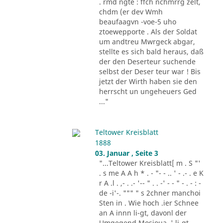
. rmd ngte : ffch nchmrrg zelt,
chdm (er dev Wmh
beaufaagvn -voe-5 uho
ztoewepporte . Als der Soldat
um andtreu Mwrgeck abgar,
stellte es sich bald heraus, daß
der den Deserteur suchende
selbst der Deser teur war ! Bis
jetzt der Wirth haben sie den
herrscht un ungeheuers Ged
..."
Teltower Kreisblatt
1888
03. Januar , Seite 3
"...Teltower Kreisblatt[ m . S "'
. s me A A h * . - "- - .. ' - .- . e K
r A .l . ,- . .- '-- " . . -' - - " - . - : -
de -i'-. """ " s 2chner manchoi
Sten in . Wie hoch .ier Schnee
an A innn li-gt, davonl der
Umgegend Mosioua .' li-gt