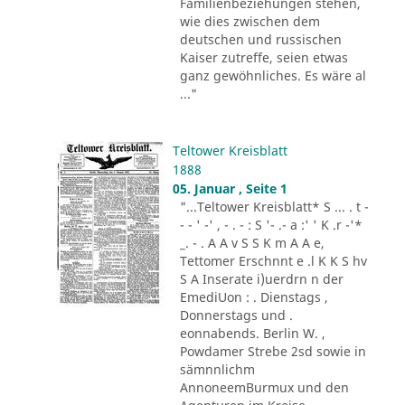
Familienbeziehungen stehen,
wie dies zwischen dem
deutschen und russischen
Kaiser zutreffe, seien etwas
ganz gewöhnliches. Es wäre al
..."
Teltower Kreisblatt
1888
05. Januar , Seite 1
"...Teltower Kreisblatt* S ... . t -
- - ' -' , - . - : S '- .- a :' ' K .r -'*
_. - . A A v S S K m A A e,
Tettomer Erschnnt e .l K K S hv
S A Inserate i)uerdrn n der
EmediUon : . Dienstags ,
Donnerstags und .
eonnabends. Berlin W. ,
Powdamer Strebe 2sd sowie in
sämnnlichm
AnnoneemBurmux und den