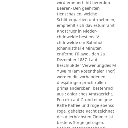
wird erneuert. htt tivrerdim
Beeren- Den geehrten
Henschasien, welche
Schlittenpartien untrmehmen,
empfiehlt sich dav estumramt
Kno1crüor in Nieder-
chdnwelde bestens. V
chdnwelde om Bahnhof
Johannisthal 4 Minuten
entfernt. Fü awe , den 2a
Dezember 1887. Laut
Beschlußder Verwenungdes M
*uv8 m (am Rosenthaler Thor)
werden die vorhandenen
diesjährigen prachtrollen
prima anderoben, bestehrnd
aus : önigriches Amtsgericht.
Pon drn auf Grund eine gme
Raffe Kaffee und roge ebenso
roge, geheizte Recht zeichnet
des Allerhöchsten Zimmer ist
bestens Sorge getragen. .