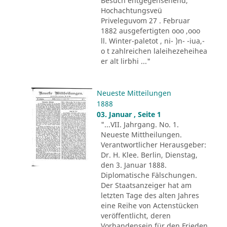
Besuch entgegensehend,
Hochachtungsveü
Priveleguvom 27 . Februar
1882 ausgefertigten ooo ,ooo
ll. Winter-paletot , ni- )n- -iua,-
o t zahlreichen laleihezeheihea
er alt lirbhi ..."
Neueste Mitteilungen
1888
03. Januar , Seite 1
"...VII. Jahrgang. No. 1.
Neueste Mittheilungen.
Verantwortlicher Herausgeber:
Dr. H. Klee. Berlin, Dienstag,
den 3. Januar 1888.
Diplomatische Fälschungen.
Der Staatsanzeiger hat am
letzten Tage des alten Jahres
eine Reihe von Actenstücken
veröffentlicht, deren
Vorhandensein für den Frieden