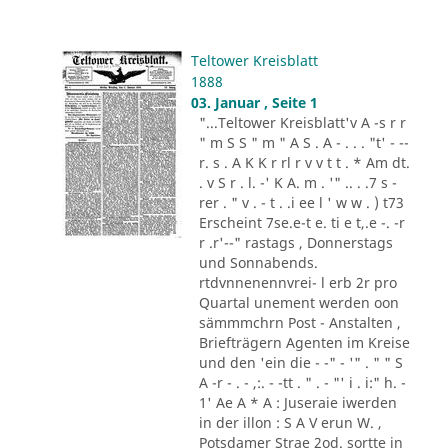
Teltower Kreisblatt
1888
03. Januar , Seite 1
"...Teltower Kreisblatt'v A -s r r
" m S S " m " A S . A - . . . "t' - --
r. s . A K K r rl r v v t t . * Am dt.
. v S r . l. -' K A. m . '" .. . .7 s -
rer . " v . - t . .i ee l ' w w . ) t73
Erscheint 7se.e-t e. ti e t,.e -. -r
r .r'--" rastags , Donnerstags
und Sonnabends.
rtdvnnenennvrei- l erb 2r pro
Quartal unement werden oon
sämmmchrn Post - Anstalten ,
Briefträgern Agenten im Kreise
und den 'ein die - -" - '" . " " S
A -r - . - ,:. - -tt . " . - "' i . i:" h. -
1' Ae A * A : Juseraie iwerden
in der illon : S A V erun W. ,
Potsdamer Strae 2od. sortte in