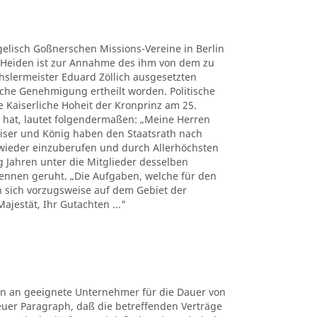
gelisch Goßnerschen Missions-Vereine in Berlin
 Heiden ist zur Annahme des ihm von dem zu
hslermeister Eduard Zöllich ausgesetzten
iche Genehmigung ertheilt worden. Politische
e Kaiserliche Hoheit der Kronprinz am 25.
t hat, lautet folgendermaßen: „Meine Herren
Kaiser und König haben den Staatsrath nach
 wieder einzuberufen und durch Allerhöchsten
ßig Jahren unter die Mitglieder desselben
nnen geruht. „Die Aufgaben, welche für den
 sich vorzugsweise auf dem Gebiet der
ajestät, Ihr Gutachten ..."
n an geeignete Unternehmer für die Dauer von
neuer Paragraph, daß die betreffenden Verträge