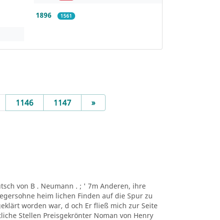
1896
1561
Next
1146
1147
»
eutsch von B . Neumann . ; ' 7m Anderen, ihre
egersohne heim lichen Finden auf die Spur zu
lärt worden war, d och Er fließ mich zur Seite
utliche Stellen Preisgekrönter Noman von Henry