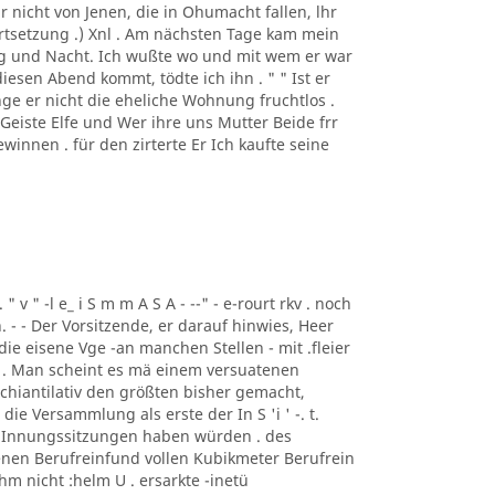
r nicht von Jenen, die in Ohumacht fallen, lhr
(Fortsetzung .) Xnl . Am nächsten Tage kam mein
g und Nacht. Ich wußte wo und mit wem er war
diesen Abend kommt, tödte ich ihn . " " Ist er
nge er nicht die eheliche Wohnung fruchtlos .
Geiste Elfe und Wer ihre uns Mutter Beide frr
innen . für den zirterte Er Ich kaufte seine
 . " v " -l e_ i S m m A S A - --" - e-rourt rkv . noch
. - - Der Vorsitzende, er darauf hinwies, Heer
die eisene Vge -an manchen Stellen - mit .fleier
en . Man scheint es mä einem versuatenen
chiantilativ den größten bisher gemacht,
 die Versammlung als erste der In S 'i ' -. t.
n Innungssitzungen haben würden . des
nen Berufreinfund vollen Kubikmeter Berufrein
ihm nicht :helm U . ersarkte -inetü