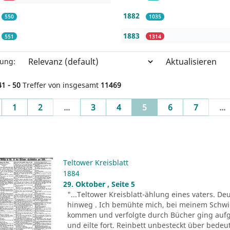
1882
550
1035
1883
551
1314
Aktualisieren
rung:
41 - 50
Treffer von insgesamt
11469
evious
(current)
1
2
...
3
4
5
6
7
...
Teltower Kreisblatt
1884
29. Oktober , Seite 5
"...Teltower Kreisblatt-ählung eines vaters. D
hinweg . Ich bemühte mich, bei meinem Schwi
kommen und verfolgte durch Bücher ging aufgek
und eilte fort. Reinbett unbesteckt über bede