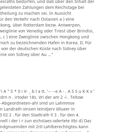
esraths bedürfen, und daß über den Inhalt der
 geleisteten Zahlungen dem Reichstage bei
theilung zu machen sei. In Aussicht
r den Verkehr nach Ostasien a ) eine
gkong, über Rotterdam bezw. Antwerpen,
weiglinie von Venedig oder Triest über Brindisi,
 c ) eine Zweiglinie zwischen Hongkong und
och zu bezeichnenden Hafen in Korea. II. Für
ie von der deutschen Küste nach Sidney über
nie von Sidney über Au ..."
i A " S * 0 i V- _ b l a tt. '-- --e A - . A S S u K K v '
n , drn n . irtoder 18s. Vri der am 2 -i . Teltow
ags-Abgeordneten-ahl smd un Lahmmse
 Landrath vinzen teindjerv öllueer in
ll2 2 . für den Stadtrath ll 3 . für den 4.
ell i der i r zun eichstaes-odertete itbi d) Das
Landgnueinden mit 2r0 Lahlberechtigteu kann