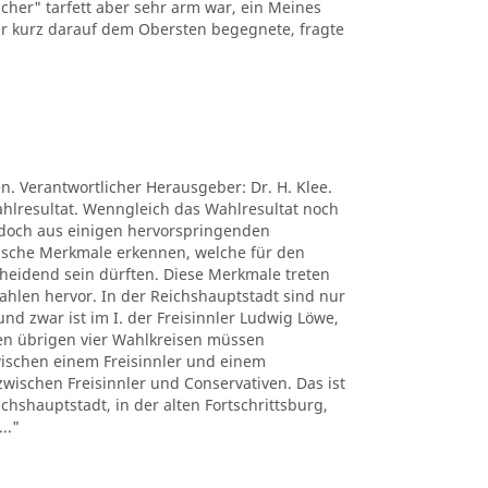
cher" tarfett aber sehr arm war, ein Meines
 er kurz darauf dem Obersten begegnete, fragte
en. Verantwortlicher Herausgeber: Dr. H. Klee.
ahlresultat. Wenngleich das Wahlresultat noch
ch doch aus einigen hervorspringenden
tische Merkmale erkennen, welche für den
heidend sein dürften. Diese Merkmale treten
Wahlen hervor. In der Reichshauptstadt sind nur
und zwar ist im I. der Freisinnler Ludwig Löwe,
den übrigen vier Wahlkreisen müssen
zwischen einem Freisinnler und einem
) zwischen Freisinnler und Conservativen. Das ist
chshauptstadt, in der alten Fortschrittsburg,
.."