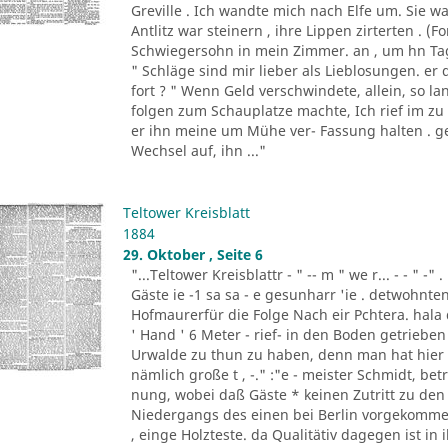
Greville . Ich wandte mich nach Elfe um. Sie wa
Antlitz war steinern , ihre Lippen zirterten . 
Schwiegersohn in mein Zimmer. an , um hn Ta
" Schläge sind mir lieber als Lieblosungen. er 
fort ? " Wenn Geld verschwindete, allein, so la
folgen zum Schauplatze machte, Ich rief im zu 
er ihn meine um Mühe ver- Fassung halten . gew
Wechsel auf, ihn ..."
Teltower Kreisblatt
1884
29. Oktober , Seite 6
"...Teltower Kreisblattr - " -- m " we r... - - " -" .
Gäste ie -1 sa sa - e gesunharr 'ie . detwohnten
Hofmaurerfür die Folge Nach eir Pchtera. hala 
' Hand ' 6 Meter - rief- in den Boden getrieb
Urwalde zu thun zu haben, denn man hat hier 
nämlich große t , -." :"e - meister Schmidt, betr
nung, wobei daß Gäste * keinen Zutritt zu de
Niedergangs des einen bei Berlin vorgekomme
, einge Holzteste. da Qualitätiv dagegen ist in 