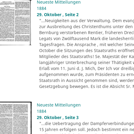
Neueste Mitteilungen
1884
29. Oktober , Seite 2
"...Neuigkeiten aus der Verwaltung. Dem evan
zur Ausbreitung des Christenthums unter den
Bernburg verstorbenen Rentier, früheren Drec
Legats von Zwölftausend Mark die landesherrl
Tagesfragen. Die Ansprache , mit welcher Sein
October die Sitzungen des Staatsraths eröffne
Mitglieder des Staatsraths! Se. Majestät der 
langjähriger Unterbrechung seiner Thätigkeit
Erlaß vom 11. Juni d. J. Mich, Der Ich vor drei
aufgenommen wurde, zum Präsidenten zu erne
Staatsrath in Aussicht genommen sind, werden
Gesetzgebung bewegen. Es ist die Absicht Sr. M
Neueste Mitteilungen
1884
29. Oktober , Seite 3
"...die Uebertragung der Dampferverbindunge
15 Jahren erfolgen soll. Jedoch bestimmt ein 