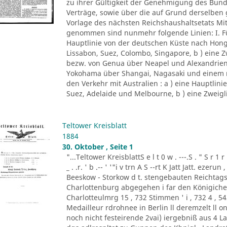
zu ihrer Gültigkeit der Genehmigung des Bund
Verträge, sowie über die auf Grund derselben
Vorlage des nächsten Reichshaushaltsetats Mit
genommen sind nunmehr folgende Linien: I. Fü
Hauptlinie von der deutschen Küste nach Hon
Lissabon, Suez, Colombo, Singapore, b ) eine Z
bezw. von Genua über Neapel und Alexandrien,
Yokohama über Shangai, Nagasaki und einem n
den Verkehr mit Australien : a ) eine Hauptlin
Suez, Adelaide und Melbourne, b ) eine Zweigli
Teltower Kreisblatt
1884
30. Oktober , Seite 1
"...Teltower KreisblattS e l t 0 w . ---.S . " S r 1 r '
_ . .r. ' b .-- ' '"i v trn A S --rt K Jatt Jatt. ezeru
Beeskow - Storkow d t. stengebauten Reicht
Charlottenburg abgegehen i far den Königichen
Charlotteulmrg 15 , 732 Stimmen ' i , 732 4 , 543 
Medailleur rdrohnee in Berlin ll deremzelt ll onn
noch nicht festeirende 2vai) iergebniß aus 4 