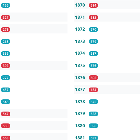
1870
156
594
1871
327
582
1872
279
570
1873
268
579
1874
336
587
1875
392
576
1876
277
605
1877
457
154
1878
548
675
1879
547
628
1880
580
596
1881
568
692