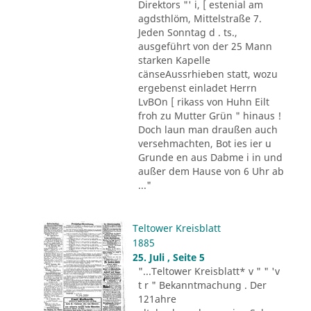
Direktors "' i, [ estenial am
agdsthlöm, Mittelstraße 7.
Jeden Sonntag d . ts.,
ausgeführt von der 25 Mann
starken Kapelle
cänseAussrhieben statt, wozu
ergebenst einladet Herrn
LvBOn [ rikass von Huhn Eilt
froh zu Mutter Grün " hinaus !
Doch laun man draußen auch
versehmachten, Bot ies ier u
Grunde en aus Dabme i in und
außer dem Hause von 6 Uhr ab
..."
Teltower Kreisblatt
1885
25. Juli , Seite 5
"...Teltower Kreisblatt* v " " 'v
t r " Bekanntmachung . Der
121ahre