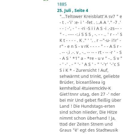
1885
25. Juli , Seite 4
"...Teltower Kreisblatt'A sv7 " e
- t . -'i' :e- i ' -fet . :..A A '." -7 .'
- - : -', - ' - -ri -S i i A S -i .-zs--- -
" - . ---- -:.i S S S , -. - - .. ' r - -' S
K t - - - - . K ." ' '. . r --"-u- i1r' -
r" - e n S - v rK - - - - " - - A S r -
. -- -,i .-. v , -.. -- -- - rt - -- -r ' - S
- A S ' *1" a - *re - u v " -.. S v "
- ' -' . - " '- ' A S ' - " '-'r' '-'c S
S i K * - Zurersicht ! Auf,
sehwärmt und trinkt, geliebte
Brüder, bicean5leea ig
kemhelbal 4tuieemck9v-K
Giet1tnnr utag, den 27 -' nder
bei mir Und gebet fleißig über
Land ! Die Hundstags-erten
sind schon nlieder, Die Hitze
nimmt schon überhand ! Ja,
ttod der Zeiten Stnem und
Graus "´e' egt des Stadtwusik