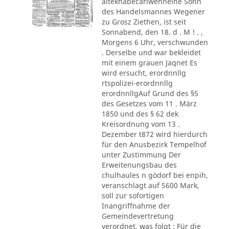
alteknabecarlwenneine Sohn
des Handelsmannes Wegener
zu Grosz Ziethen, ist seit
Sonnabend, den 18. d . M ! . ,
Morgens 6 Uhr, verschwunden
. Derselbe und war bekleidet
mit einem grauen Jaqnet Es
wird ersucht, erordnnllg
rtspolizei-erordnnllg
erordnnllgAuf Grund des §5
des Gesetzes vom 11 . März
1850 und des § 62 dek
Kreisordnung vom 13 .
Dezember t872 wird hierdurch
für den Anusbezirk Tempelhof
unter Zustimmung Der
Erweitenungsbau des
chulhaules n gödorf bei enpih,
veranschlagt auf 5600 Mark,
soll zur sofortigen
Inangriffnahme der
Gemeindevertretung
verordnet, was folgt : Für die