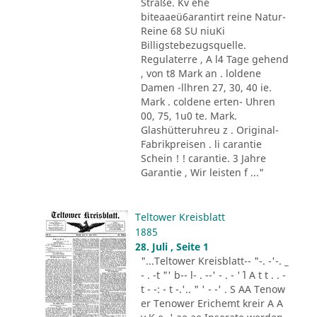
Straße. Kv ehe
biteaaeü6arantirt reine Natur-
Reine 68 SU niuKi
Billigstebezugsquelle.
Regulaterre , A l4 Tage gehend
, von t8 Mark an . loldene
Damen -llhren 27, 30, 40 ie.
Mark . coldene erten- Uhren
00, 75, 1u0 te. Mark.
Glashütteruhreu z . Original-
Fabrikpreisen . li carantie
Schein ! ! carantie. 3 Jahre
Garantie , Wir leisten f ..."
Teltower Kreisblatt
1885
28. Juli , Seite 1
"...Teltower Kreisblatt-- "-. -'-. _
- . -t "' b-- l- . --' - . - '´ l A t t . . -
t - -: - t -.'.. " ' - -' . S AA Tenow
er Tenower Erichemt kreir A A