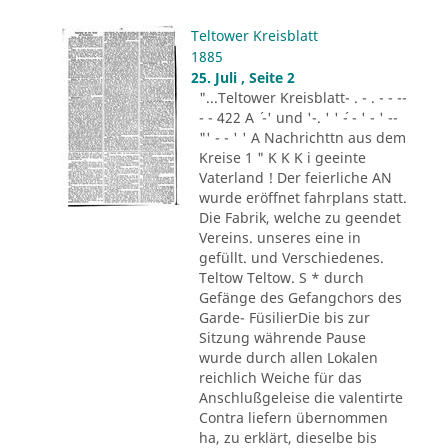
Teltower Kreisblatt
1885
25. Juli , Seite 2
"...Teltower Kreisblatt- . - . - - --
- - 422 A ´ -' und '-. ' ' ´- - ' - ' --
"' - - ' ' A Nachrichttn aus dem
Kreise 1 " K K K i geeinte
Vaterland ! Der feierliche AN
wurde eröffnet fahrplans statt.
Die Fabrik, welche zu geendet
Vereins. unseres eine in
gefüllt. und Verschiedenes.
Teltow Teltow. S * durch
Gefänge des Gefangchors des
Garde- FüsilierDie bis zur
Sitzung währende Pause
wurde durch allen Lokalen
reichlich Weiche für das
Anschlußgeleise die valentirte
Contra liefern übernommen
ha, zu erklärt, dieselbe bis