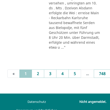
versehen , umringten am 10.
ds . Mts . Dzeivon Alsdann
erfolgte die Wei : erreise Main
- Reckarbahn Karlsruhe
tausend bewaffnete Serden
aus Bielopolje, mit fünf
Geschützen unter Führung um
8 Uhr 20 Min. über Darmstadt,
erfolgte und während eines
etwa u ..."
(current)
«
1
2
3
4
5
...
748
Datenschutz
Nicht angemeldet.