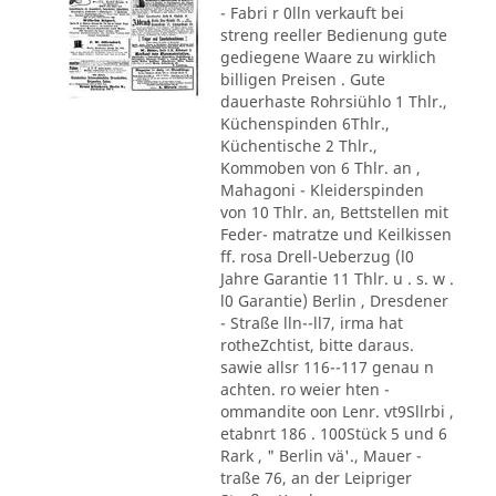
- Fabri r 0lln verkauft bei
streng reeller Bedienung gute
gediegene Waare zu wirklich
billigen Preisen . Gute
dauerhaste Rohrsiühlo 1 Thlr.,
Küchenspinden 6Thlr.,
Küchentische 2 Thlr.,
Kommoben von 6 Thlr. an ,
Mahagoni - Kleiderspinden
von 10 Thlr. an, Bettstellen mit
Feder- matratze und Keilkissen
ff. rosa Drell-Ueberzug (l0
Jahre Garantie 11 Thlr. u . s. w .
l0 Garantie) Berlin , Dresdener
- Straße lln--ll7, irma hat
rotheZchtist, bitte daraus.
sawie allsr 116--117 genau n
achten. ro weier hten -
ommandite oon Lenr. vt9Sllrbi ,
etabnrt 186 . 100Stück 5 und 6
Rark , " Berlin vä'., Mauer -
traße 76, an der Leipriger