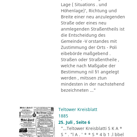
Lage ( Situations . und
Höhenlage)', Richtung und
Breite einer neu anzulegenden
Straße oder eines neu
anmlegenden Straßentheils ist
die Entscheidung des
Gemeinde -V orstandes mit
Zustimmung der Orts - Poli
eibebörde maßgebend .
Straßen oder Straßentheile ,
welche nach Maßgabe der
Bestimmung nil §1 angelegt
werden , mitssen ztun
mindesten in der nachstehend
bezeichneten ..."
Teltower Kreisblatt
1885
25. Juli , Seite 6
"...Teltower Kreisblatti S K A *
S " . "l A . ' * * S * 4 b 1 .l bbel