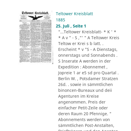
Teltower Kreisblatt
1885
25. Juli , Seite 1
"...Teltower Kreisblatt- * K ' *
* A v " - S ,"' " A Teltower Kreis
Teltow er Krei s b latt. .
Erscheint * v "S - A Dienstags,
onnerstags und Sonnabends .
S Inserate A werden in der
Expedition : Abonnemet ,
Jopreie 1 ar e5 sd pro Quartal .
Berlin W. , Potsdamer Stratzen
26d. . sowie in sämmtlichen
binoncen-Bureaux und deii
Agenturen im Kreise
angenommen. Preis der
einfacher Petit-Zeile oder
deren Raum 20 Pfennige. "
Abonnements werden von
sämmtlichen Post-Anstalten,