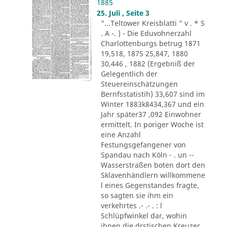
1885
25. Juli , Seite 3
"...Teltower Kreisblatti " v . * S
. A -. ) - Die Eduvohnerzahl
Charlottenburgs betrug 1871
19,518, 1875 25,847, 1880
30,446 , 1882 (Ergebniß der
Gelegentlich der
Steuereinschätzungen
Bernfsstatistih) 33,607 sind im
Winter 1883k8434,367 und ein
Jahr später37 ,092 Einwohner
ermittelt. In poriger Woche ist
eine Anzahl
Festungsgefangener von
Spandau nach Köln - . un --
Wasserstraßen boten dort den
Sklavenhändlern willkommene
l eines Gegenstandes fragte,
so sagten sie ihm ein
verkehrtes .- .- . : l
Schlüpfwinkel dar, wohin
ihnen die drstischen Kreuzer