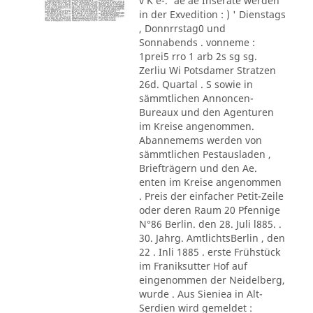
v K e-.' ae ae Inserate werden
in der Exvedition : ) ' Dienstags
, Donnrrstag0 und
Sonnabends . vonneme :
1prei5 rro 1 arb 2s sg sg.
Zerliu Wi Potsdamer Stratzen
26d. Quartal . S sowie in
sämmtlichen Annoncen-
Bureaux und den Agenturen
im Kreise angenommen.
Abannemems werden von
sämmtlichen Pestausladen ,
Briefträgern und den Ae.
enten im Kreise angenommen
. Preis der einfacher Petit-Zeile
oder deren Raum 20 Pfennige
N°86 Berlin. den 28. Juli l885. .
30. Jahrg. AmtlichtsBerlin , den
22 . Inli 1885 . erste Frühstück
im Franiksutter Hof auf
eingenommen der Neidelberg,
wurde . Aus Sieniea in Alt-
Serdien wird gemeldet :