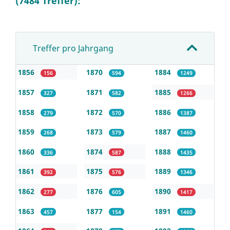
(7484 Treffer):
Treffer pro Jahrgang
1856
1870
1884
156
594
1249
1857
1871
1885
327
582
1266
1858
1872
1886
279
570
1387
1859
1873
1887
268
579
1460
1860
1874
1888
336
587
1435
1861
1875
1889
392
576
1346
1862
1876
1890
277
605
1417
1863
1877
1891
457
154
1460