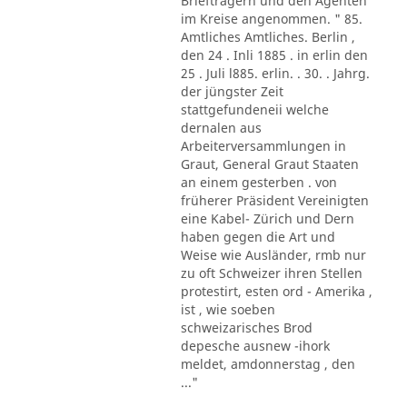
Briefträgern und den Agenten
im Kreise angenommen. " 85.
Amtliches Amtliches. Berlin ,
den 24 . Inli 1885 . in erlin den
25 . Juli l885. erlin. . 30. . Jahrg.
der jüngster Zeit
stattgefundeneii welche
dernalen aus
Arbeiterversammlungen in
Graut, General Graut Staaten
an einem gesterben . von
früherer Präsident Vereinigten
eine Kabel- Zürich und Dern
haben gegen die Art und
Weise wie Ausländer, rmb nur
zu oft Schweizer ihren Stellen
protestirt, esten ord - Amerika ,
ist , wie soeben
schweizarisches Brod
depesche ausnew -ihork
meldet, amdonnerstag , den
..."