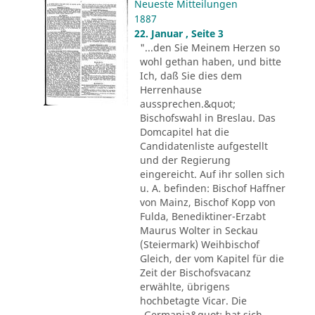
Neueste Mitteilungen
1887
22. Januar , Seite 3
"...den Sie Meinem Herzen so
wohl gethan haben, und bitte
Ich, daß Sie dies dem
Herrenhause
aussprechen.&quot;
Bischofswahl in Breslau. Das
Domcapitel hat die
Candidatenliste aufgestellt
und der Regierung
eingereicht. Auf ihr sollen sich
u. A. befinden: Bischof Haffner
von Mainz, Bischof Kopp von
Fulda, Benediktiner-Erzabt
Maurus Wolter in Seckau
(Steiermark) Weihbischof
Gleich, der vom Kapitel für die
Zeit der Bischofsvacanz
erwählte, übrigens
hochbetagte Vicar. Die
„Germania&quot; hat sich