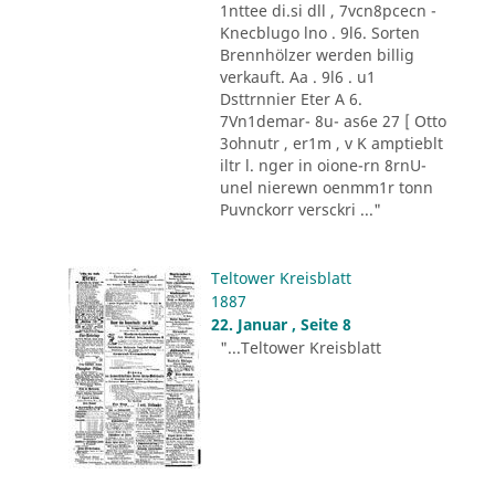
1nttee di.si dll , 7vcn8pcecn -
Knecblugo lno . 9l6. Sorten
Brennhölzer werden billig
verkauft. Aa . 9l6 . u1
Dsttrnnier Eter A 6.
7Vn1demar- 8u- as6e 27 [ Otto
3ohnutr , er1m , v K amptieblt
iltr l. nger in oione-rn 8rnU-
unel nierewn oenmm1r tonn
Puvnckorr versckri ..."
Teltower Kreisblatt
1887
22. Januar , Seite 8
"...Teltower Kreisblatt