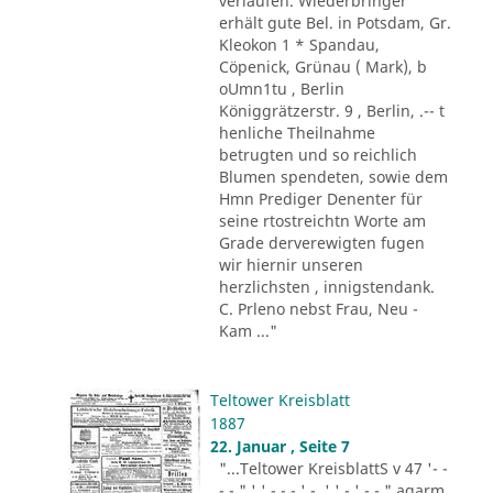
verlaufen. Wiederbringer
erhält gute Bel. in Potsdam, Gr.
Kleokon 1 * Spandau,
Cöpenick, Grünau ( Mark), b
oUmn1tu , Berlin
Königgrätzerstr. 9 , Berlin, .-- t
henliche Theilnahme
betrugten und so reichlich
Blumen spendeten, sowie dem
Hmn Prediger Denenter für
seine rtostreichtn Worte am
Grade derverewigten fugen
wir hiernir unseren
herzlichsten , innigstendank.
C. Prleno nebst Frau, Neu -
Kam ..."
Teltower Kreisblatt
1887
22. Januar , Seite 7
"...Teltower KreisblattS v 47 '- -
- - " ' ' - - - ' -. ' ' - ' -.-." agarm