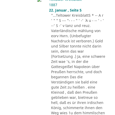
1887
22. Januar , Seite 5
"...Teltower KreisblattS * -- A r
' " " S --- "- - - " ' -' ´ A u - -- ' - '
--' S -' v tanz und reuz.
Vaterländische mählung von
eorv Hvrn. (Unbefugter
Nachdruck ist verboren.) Gold
und Silber tonnte nicht darin
sein, denn das war
(Fortsetzung .) Ja, eine schwere
Zeit wae 's, in der die
Gottesgeißel Napoleon über
Preußen herrschte, und doch
begannen Das die
Verständigen sie bald eine
gute Zeit zu heißen . eine
Kleinod , daß den Preußen
geblieben war, bietreue so
hell, daß es ür ihren irdischen
König, schimmerte ihnen den
Weg wies 1u dem himmlischen