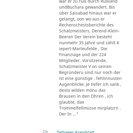
war er zu Fuß durch Rußland
undBuchara gewandert. Bis
über Saisabad hinaus war er
gelangt, oon wo aus er
Rechenschestsberichte des
Schatzmeisters, Derend-Klein-
Beeren Der Verein besteht
nunmehr 35 Jahre und zählt K
iepert-Marteufelde , Die
Finanziage und der 224
Mitglieder. Vorsitzende,
Schatzmeister V on seinen
Begründeru sind nur noch der
ist eine günstige . fehlinnusten
Augenblicke. Je tiefer ich sank ,
desto wilden mönu das
Brausen in den Ohren , ich
glaubte, dae
Trommelfellmüsse mirplatzrn .
Der In ..."
Teltower Kreisblatt