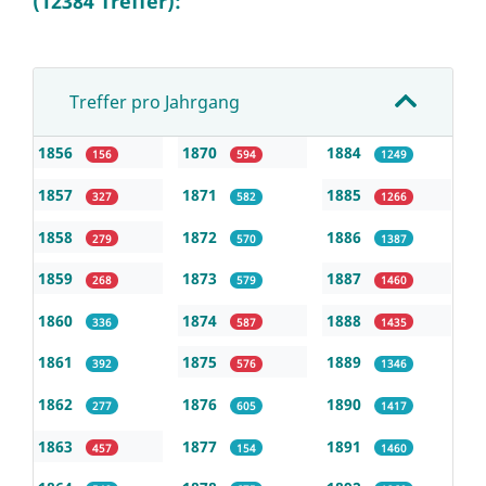
(12384 Treffer):
Treffer pro Jahrgang
1856
1870
1884
156
594
1249
1857
1871
1885
327
582
1266
1858
1872
1886
279
570
1387
1859
1873
1887
268
579
1460
1860
1874
1888
336
587
1435
1861
1875
1889
392
576
1346
1862
1876
1890
277
605
1417
1863
1877
1891
457
154
1460