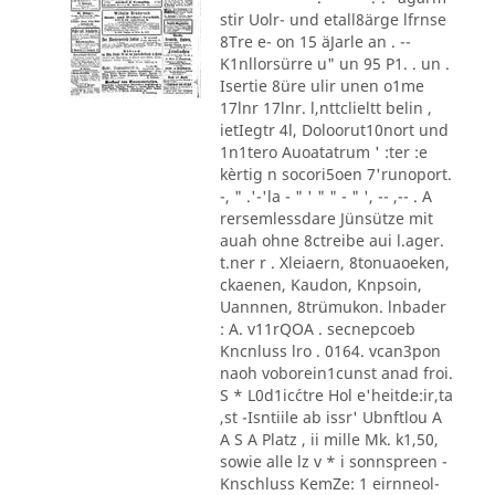
stir Uolr- und etall8ärge lfrnse
8Tre e- on 15 äJarle an . --
K1nllorsürre u" un 95 P1. . un .
Isertie 8üre ulir unen o1me
17lnr 17lnr. l,nttclieltt belin ,
ietIegtr 4l, Doloorut10nort und
1n1tero Auoatatrum ' :ter :e
kèrtig n socori5oen 7'runoport.
-, " .'-'la - " ' " " - " ', -- ,-- . A
rersemlessdare Jünsütze mit
auah ohne 8ctreibe aui l.ager.
t.ner r . Xleiaern, 8tonuaoeken,
ckaenen, Kaudon, Knpsoin,
Uannnen, 8trümukon. lnbader
: A. v11rQOA . secnepcoeb
Kncnluss lro . 0164. vcan3pon
naoh voborein1cunst anad froi.
S * L0d1ic´ctre Hol e'heitde:ir,ta
,st -Isntiile ab issr' Ubnftlou A
A S A Platz , ii mille Mk. k1,50,
sowie alle lz v * i sonnspreen -
Knschluss KemZe: 1 eirnneol-