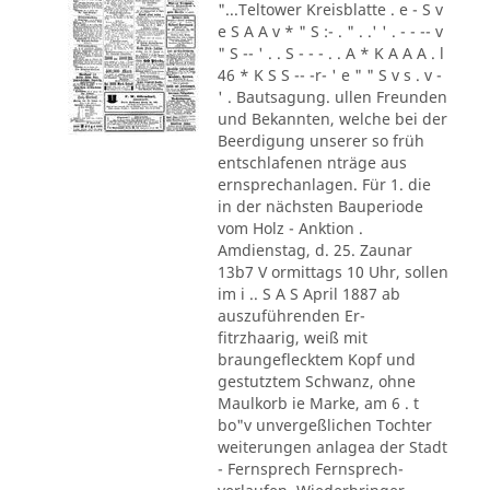
"...Teltower Kreisblatte . e - S v
e S A A v * " S :- . " . .' ' . - - -- v
" S -- ' . . S - - - . . A * K A A A . l
46 * K S S -- -r- ' e " " S v s . v -
' . Bautsagung. ullen Freunden
und Bekannten, welche bei der
Beerdigung unserer so früh
entschlafenen nträge aus
ernsprechanlagen. Für 1. die
in der nächsten Bauperiode
vom Holz - Anktion .
Amdienstag, d. 25. Zaunar
13b7 V ormittags 10 Uhr, sollen
im i .. S A S April 1887 ab
auszuführenden Er-
fitrzhaarig, weiß mit
braungeflecktem Kopf und
gestutztem Schwanz, ohne
Maulkorb ie Marke, am 6 . t
bo"v unvergeßlichen Tochter
weiterungen anlagea der Stadt
- Fernsprech Fernsprech-