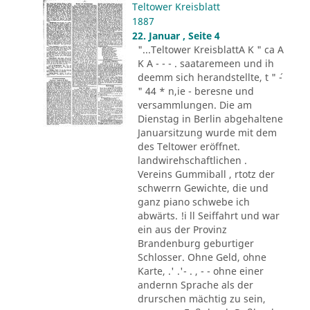
Teltower Kreisblatt
1887
22. Januar , Seite 4
"...Teltower KreisblattA K " ca A
K A - - - . saataremeen und ih
deemm sich herandstellte, t " ´-
" 44 * n,ie - beresne und
versammlungen. Die am
Dienstag in Berlin abgehaltene
Januarsitzung wurde mit dem
des Teltower eröffnet.
landwirehschaftlichen .
Vereins Gummiball , rtotz der
schwerrn Gewichte, die und
ganz piano schwebe ich
abwärts. !i ll Seiffahrt und war
ein aus der Provinz
Brandenburg geburtiger
Schlosser. Ohne Geld, ohne
Karte, .' .'- . , - - ohne einer
andernn Sprache als der
drurschen mächtig zu sein,