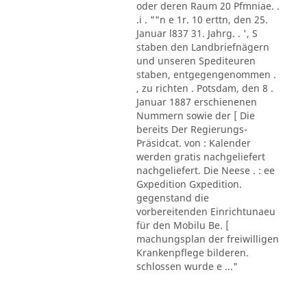
oder deren Raum 20 Pfmniae. .
.i . ""n e 1r. 10 erttn, den 25.
Januar l837 31. Jahrg. . ', S
staben den Landbriefnägern
und unseren Spediteuren
staben, entgegengenommen .
, zu richten . Potsdam, den 8 .
Januar 1887 erschienenen
Nummern sowie der [ Die
bereits Der Regierungs-
Präsidcat. von : Kalender
werden gratis nachgeliefert
nachgeliefert. Die Neese . : ee
Gxpedition Gxpedition.
gegenstand die
vorbereitenden Einrichtunaeu
für den Mobilu Be. [
machungsplan der freiwilligen
Krankenpflege bilderen.
schlossen wurde e ..."