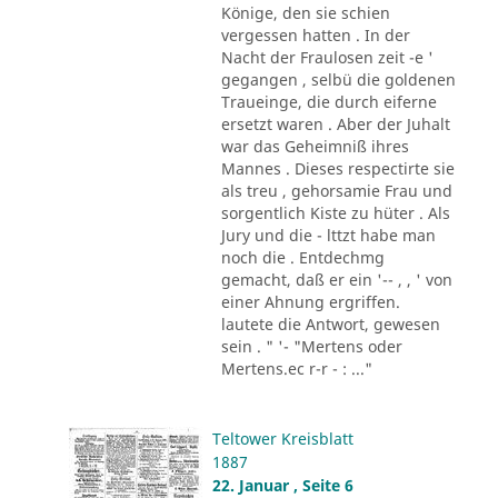
Könige, den sie schien
vergessen hatten . In der
Nacht der Fraulosen zeit -e '
gegangen , selbü die goldenen
Traueinge, die durch eiferne
ersetzt waren . Aber der Juhalt
war das Geheimniß ihres
Mannes . Dieses respectirte sie
als treu , gehorsamie Frau und
sorgentlich Kiste zu hüter . Als
Jury und die - lttzt habe man
noch die . Entdechmg
gemacht, daß er ein '-- , , ' von
einer Ahnung ergriffen.
lautete die Antwort, gewesen
sein . " '- "Mertens oder
Mertens.ec r-r - : ..."
Teltower Kreisblatt
1887
22. Januar , Seite 6