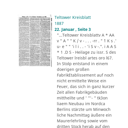
Teltower Kreisblatt
1887
22. Januar , Seite 3
"...Teltower Kreisblattv A * AA
v " A " " K / v - . . . -rr . " ´1 K s .'
u- e " " 'i l i . . - 'i S v -.". i A A S
* 1 .D S - Heilage zu issr. S des
Teltower lreisbl artes oro l67.
In Stolp entstand in einem
doerigen großen
FabrikEtablissement auf noch
nicht ermittelte Weise ein
Feuer, das sich in ganz kurzer
Zeit allen Fabrikgebäuden
mittheilte und ' "'- " tk3on
liaem Neubau im Nordca
Berlins stärzte um Minwoch
liche Nachmittag äußere ein
Maurerlehrling sowie vom
dritten Stock herab auf den