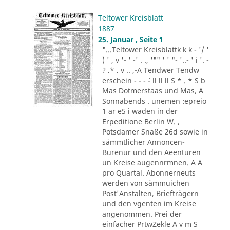
Teltower Kreisblatt
1887
25. Januar , Seite 1
"...Teltower Kreisblattk k k - '/ '
) ' , v '- ' -' . ., '"" ' ' "- '..- ' i '. -
? .* . v .. ,-A Tendwer Tendw
erschein - - - ´- ll ll ll S * . * S b
Mas Dotmerstaas und Mas, A
Sonnabends . unemen :epreio
1 ar e5 i waden in der
Erpeditione Berlin W. ,
Potsdamer Snaße 26d sowie in
sämmtlicher Annoncen-
Burenur und den Aeenturen
un Kreise augennrmnen. A A
pro Quartal. Abonnerneuts
werden von sämmuichen
Post'Anstalten, Briefträgern
und den vgenten im Kreise
angenommen. Prei der
einfacher PrtwZekle A v m S