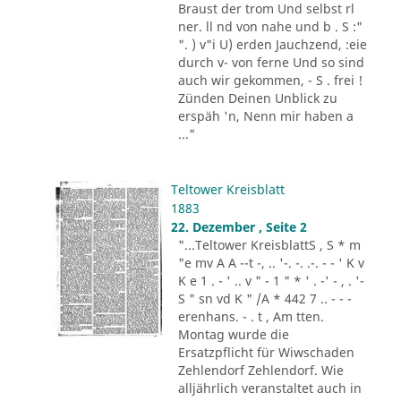
Braust der trom Und selbst rl
ner. ll nd von nahe und b . S :"
". ) v"i U) erden Jauchzend, :eie
durch v- von ferne Und so sind
auch wir gekommen, - S . frei !
Zünden Deinen Unblick zu
erspäh 'n, Nenn mir haben a
..."
Teltower Kreisblatt
1883
22. Dezember , Seite 2
"...Teltower KreisblattS , S * m
"e mv A A --t -, .. '-. -. .-. - - ' K v
K e 1 . - ' .. v " - 1 " * ' . -' - , . '-
S " sn vd K " /A * 442 7 .. - - -
erenhans. - . t , Am tten.
Montag wurde die
Ersatzpflicht für Wiwschaden
Zehlendorf Zehlendorf. Wie
alljährlich veranstaltet auch in