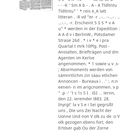
- - -K ' Sm A b - . A - A Tldltntu
Tldltntu" ' * reis e_A latt
litteran . -R vd "er -r ..-.. --...- . ..
...-.-.. -r. Erscheint S S S * v A
u" * werden in der Expedition :
A A d v i BerlinW., Potsdamer
Straüe 26d . * i v * e i pra
Quartal t mrk 10Plg. Post -
Anstalten, Briefträgen und dm
Agenten im Kerlse
angenommen. * 1 sowie u v .s-
; Abormoments werden von
sämnrtlichm zin säau etlichen
Annoncen - Bureaux i . .' :. n:n
eenen- n im arigcnommen. v p
" .p -' 't s 1s S I . i02 . . lernn,
den 22. ieremder l883. 28.
Inyrgt' la v S e i Sei gegrüßt
uns , Die uns Zei Nacht der
Uonne Und non V olk zu de :o V
olk gezogen ebens fort, den
Ertöser gab Ou der Zorne