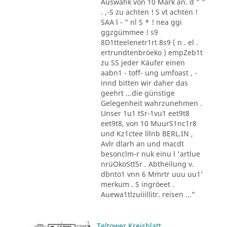
Auswahk von 10 Mark an. d " "
. ,-S zu achten ! S vt achten !
SAA l - " nl S * ! nea ggi
ggzgümmee ! s9
8D1tteelenetr1rt 8s9 ( n . el .
ertrundtenbröeko ) empZeb1t
zu SS jeder Käufer einen
aabn1 - toff- ung umfoast , -
innd bitten wir daher das
geehrt ...die günstige
Gelegenheit wahrzunehmen .
Unser 1u1 tSr-1vu1 eet9t8
eet9t8, von 10 MuurS1nc1r8
und Kz1ctee lllnb BERL.IN ,
Avlr dlarh an und macdt
besonclm-r nuk einu l 'artlue
nrüOkoSttSr . Abtheilung v.
dbnto1 vnn 6 Mmrtr uuu uu1'
merkum . S ingröeet .
Auewa1tlzuiiillitr. reisen ..."
Teltower Kreisblatt