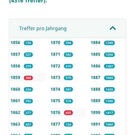
(4316 Treffer):
Treffer pro Jahrgang
1856
1870
1884
156
594
1249
1857
1871
1885
327
582
1266
1858
1872
1886
279
570
1387
1859
1873
1887
268
579
1460
1860
1874
1888
336
587
1435
1861
1875
1889
392
576
1346
1862
1876
1890
277
605
1417
1863
1877
1891
457
154
1460