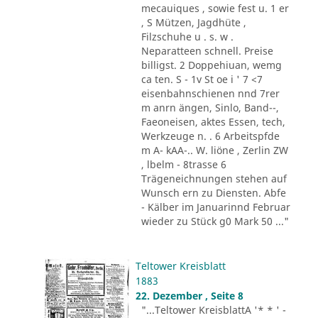
mecauiques , sowie fest u. 1 er
, S Mützen, Jagdhüte ,
Filzschuhe u . s. w .
Neparatteen schnell. Preise
billigst. 2 Doppehiuan, wemg
ca ten. S - 1v St oe i ' 7 <7
eisenbahnschienen nnd 7rer
m anrn ängen, Sinlo, Band--,
Faeoneisen, aktes Essen, tech,
Werkzeuge n. . 6 Arbeitspfde
m A- kAA-.. W. liöne , Zerlin ZW
, lbelm - 8trasse 6
Trägeneichnungen stehen auf
Wunsch ern zu Diensten. Abfe
- Kälber im Januarinnd Februar
wieder zu Stück g0 Mark 50 ..."
Teltower Kreisblatt
1883
22. Dezember , Seite 8
"...Teltower KreisblattA '* * ' -