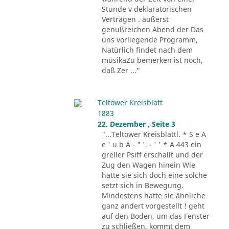
Stunde v deklaratorischen
Verträgen . äußerst
genußreichen Abend der Das
uns vorliegende Programm,
Natürlich findet nach dem
musikaZu bemerken ist noch,
daß Zer ..."
Teltower Kreisblatt
1883
22. Dezember , Seite 3
"...Teltower Kreisblattl. * S e A
e ' u b A - " '. - ' ' * A 443 ein
greller Psiff erschallt und der
Zug den Wagen hinein Wie
hatte sie sich doch eine solche
setzt sich in Bewegung.
Mindestens hatte sie ähnliche
ganz andert vorgestellt ! geht
auf den Boden, um das Fenster
zu schließen, kommt dem