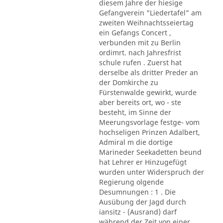
diesem Jahre der hiesige
Gefangverein "Liedertafel" am
zweiten Weihnachtsseiertag
ein Gefangs Concert ,
verbunden mit zu Berlin
ordimrt. nach Jahresfrist
schule rufen . Zuerst hat
derselbe als dritter Preder an
der Domkirche zu
Fürstenwalde gewirkt, wurde
aber bereits ort, wo - ste
besteht, im Sinne der
Meerungsvorlage festge- vom
hochseligen Prinzen Adalbert,
Admiral m die dortige
Marineder Seekadetten beund
hat Lehrer er Hinzugefügt
wurden unter Widerspruch der
Regierung olgende
Desumnungen : 1 . Die
Ausübung der Jagd durch
iansitz - (Ausrand) darf
während der Zeit von einer