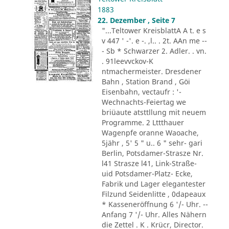
1883
22. Dezember , Seite 7
"...Teltower KreisblattA A t. e s
v 447 ' -'. e -. ,l.. . 2t. AAn me --
- Sb * Schwarzer 2. Adler. . vn.
. 91leevvckov-K
ntmachermeister. Dresdener
Bahn , Station Brand , Göi
Eisenbahn, vectaufr : '-
Wechnachts-Feiertag we
briüaute atsttllung mit neuem
Programme. 2 Lttthauer
Wagenpfe oranne Waoache,
5jähr , 5' 5 " u.. 6 " sehr- gari
Berlin, Potsdamer-Strasze Nr.
l41 Strasze l41, Link-Straße-
uid Potsdamer-Platz- Ecke,
Fabrik und Lager elegantester
Filzund Seidenlitte , 0dapeaux
* Kasseneröffnung 6 '/- Uhr. --
Anfang 7 '/- Uhr. Alles Nähern
die Zettel . K . Krücr, Director.