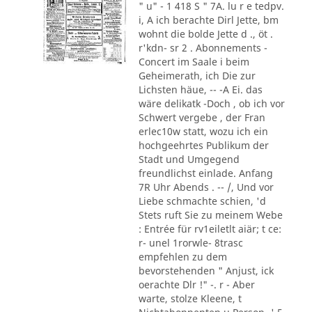
" u" - 1 418 S " 7A. lu r e tedpv.
i, A ich berachte Dirl Jette, bm
wohnt die bolde Jette d ., öt .
r'kdn- sr 2 . Abonnements -
Concert im Saale i beim
Geheimerath, ich Die zur
Lichsten häue, -- -A Ei. das
wäre delikatk -Doch , ob ich vor
Schwert vergebe , der Fran
erlec10w statt, wozu ich ein
hochgeehrtes Publikum der
Stadt und Umgegend
freundlichst einlade. Anfang
7R Uhr Abends . -- /, Und vor
Liebe schmachte schien, 'd
Stets ruft Sie zu meinem Webe
: Entrée für rv1eiletlt aiär; t ce:
r- unel 1rorwle- 8trasc
empfehlen zu dem
bevorstehenden " Anjust, ick
oerachte Dlr !" -. r - Aber
warte, stolze Kleene, t