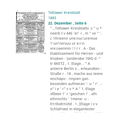
Teltower Kreisblatt
1883
22. Dezember , Seite 6
"...Teltower Kreisblattv .s " u *
neerb t v 446 'er' r , m " se " '.
c 1llrieenn une:nur:urereue
1'un1iervuu ur e:r:n
vre:ceemmn ! l r r . A - Das
Etablissement für Herren - und
Knaben - (anderobe 1MO d -"
tr 8KETZ , 1. Etage. . " A
anterre Berlin v. , erteandten -
Straße r . 18 , mache aus ieone
ieschäpo - rinpien gan
besonden aufmeran '- u " r' . -
o" i e ' r" s v * A " 1. Etage
vf0eee 1' r 'geschen !' . afn
eihnnchts ' 1mene- u -
lt1r0vdrnUtd . 1. (Etage i v v
Schlafroee m elegantester