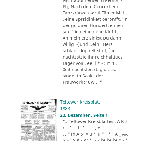
Nichtabonnenten u Person -' 5
Pfg Nach dem Concert ein
Tanzkränzch -er it Tämer Matt.
. eine Sprsidinkett oerpnfft. ' n
der goldnen Hundertzehne n
:auf ' ich eine neue Kluftl , : .
An mein erz sinkst Du dann
willig .-)und Dein . Herz
schlägt doppelt statt, ) ie
nachtsstsie ihr reichhaltiges
Lager von . ee il * - :lm 1 .
0eihnachtsfeiertag d . Ls.
sindet imSaake der
FrauWerbc10W ..."
Teltower Kreisblatt
1883
22. Dezember , Seite 1
"...Teltower Kreisblattes . A K S
r. - ' . ' l" ' - ' .. , V ': - '- - -. . - - .
. . " m A S 'v u * K " ' * ' A _ AA
S S ' S K - Ar ' "- -'ke ke ke d - '