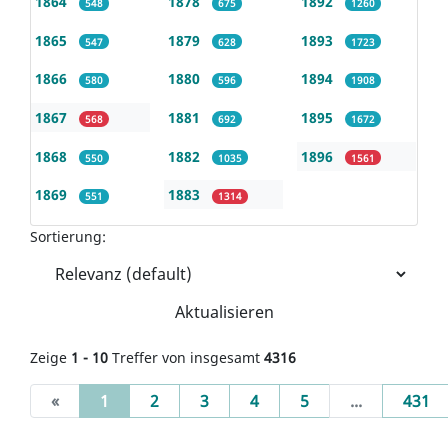
1864
1878
1892
548
675
1260
1865
1879
1893
547
628
1723
1866
1880
1894
580
596
1908
1867
1881
1895
568
692
1672
1868
1882
1896
550
1035
1561
1869
1883
551
1314
Sortierung:
Aktualisieren
Zeige
1 - 10
Treffer von insgesamt
4316
(current)
«
1
2
3
4
5
...
431