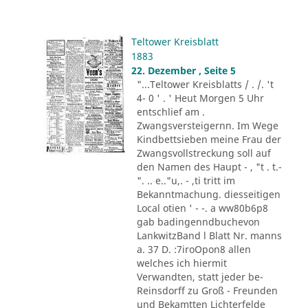
Teltower Kreisblatt
1883
22. Dezember , Seite 5
"...Teltower Kreisblatts / . /. 't
4- 0 ' . ' Heut Morgen 5 Uhr
entschlief am .
Zwangsversteigernn. Im Wege
Kindbettsieben meine Frau der
Zwangsvollstreckung soll auf
den Namen des Haupt - , "t . t.-
". .. e.."u,. - ,ti tritt im
Bekanntmachung. diesseitigen
Local otien ' - -. a ww80b6p8
gab badingenndbuchevon
LankwitzBand l Blatt Nr. manns
a. 37 D. :7iroOpon8 allen
welches ich hiermit
Verwandten, statt jeder be-
Reinsdorff zu Groß - Freunden
und Bekamtten Lichterfelde