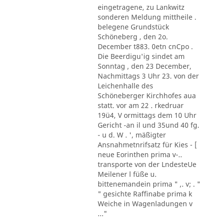
eingetragene, zu Lankwitz
sonderen Meldung mittheile .
belegene Grundstück
Schöneberg , den 2o.
December t883. 0etn cnCpo .
Die Beerdigu'ig sindet am
Sonntag , den 23 December,
Nachmittags 3 Uhr 23. von der
Leichenhalle des
Schöneberger Kirchhofes aua
statt. vor am 22 . rkedruar
19ü4, V ormittags dem 10 Uhr
Gericht -an il und 35und 40 fg.
- u d. W . ', mäßigter
Ansnahmetnrifsatz für Kies - [
neue Eorinthen prima v-..
transporte von der LndesteUe
Meilener l füße u.
bittenemandein prima " ,. v; . "
" gesichte Raffinabe prima k
Weiche in Wagenladungen v
..."