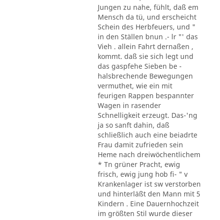
Jungen zu nahe, fühlt, daß em
Mensch da tü, und erscheicht
Schein des Herbfeuers, und "
in den Ställen bnun .- lr "' das
Vieh . allein Fahrt dernaßen ,
kommt. daß sie sich legt und
das gaspfehe Sieben be -
halsbrechende Bewegungen
vermuthet, wie ein mit
feurigen Rappen bespannter
Wagen in rasender
Schnelligkeit erzeugt. Das-'ng
ja so sanft dahin, daß
schließlich auch eine beiadrte
Frau damit zufrieden sein
Heme nach dreiwöchentlichem
* Tn grüner Pracht, ewig
frisch, ewig jung hob fi- " v
Krankenlager ist sw verstorben
und hinterläßt den Mann mit 5
Kindern . Eine Dauernhochzeit
im größten Stil wurde dieser