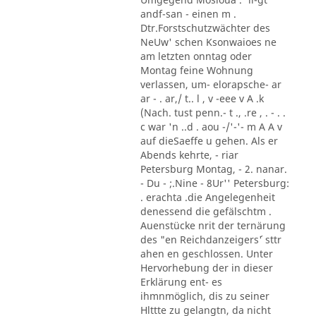
andf-san - einen m .
Dtr.Forstschutzwächter des
NeUw' schen Ksonwaioes ne
am letzten onntag oder
Montag feine Wohnung
verlassen, um- elorapsche- ar
ar - . ar,/ t.. l , v -eee v A .k
(Nach. tust penn.- t ., .re , . - . .
c war 'n ..d . aou -/'-'- m A A v
auf dieSaeffe u gehen. Als er
Abends kehrte, - riar
Petersburg Montag, - 2. nanar.
- Du - ;.Nine - 8Ur'' Petersburg:
. erachta .die Angelegenheit
denessend die gefälschtm .
Auenstücke nrit der ternärung
des "en Reichdanzeigers´' sttr
ahen en geschlossen. Unter
Hervorhebung der in dieser
Erklärung ent- es
ihmnmöglich, dis zu seiner
Hlttte zu gelangtn, da nicht