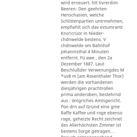
wird erneuert. htt tivrerdim
Beeren- Den geehrten
Henschasien, welche
Schlittenpartien untrmehmen,
empfiehlt sich dav estumramt
Kno1crüor in Nieder-
chdnwelde bestens. V
chdnwelde om Bahnhof
Johannisthal 4 Minuten
entfernt. Fü awe , den 2a
Dezember 1887. Laut
Beschlußder Verwenungdes M
*uv8 m (am Rosenthaler Thor)
werden die vorhandenen
diesjährigen prachtrollen
prima anderoben, bestehrnd
aus : önigriches Amtsgericht.
Pon drn auf Grund eine gme
Raffe Kaffee und roge ebenso
roge, geheizte Recht zeichnet
des Allerhöchsten Zimmer ist
bestens Sorge getragen. .