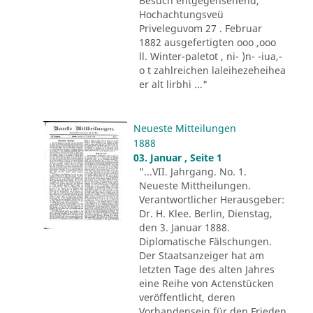
Besuch entgegensehend,
Hochachtungsveü
Priveleguvom 27 . Februar
1882 ausgefertigten ooo ,ooo
ll. Winter-paletot , ni- )n- -iua,-
o t zahlreichen laleihezeheihea
er alt lirbhi ..."
Neueste Mitteilungen
1888
03. Januar , Seite 1
"...VII. Jahrgang. No. 1.
Neueste Mittheilungen.
Verantwortlicher Herausgeber:
Dr. H. Klee. Berlin, Dienstag,
den 3. Januar 1888.
Diplomatische Fälschungen.
Der Staatsanzeiger hat am
letzten Tage des alten Jahres
eine Reihe von Actenstücken
veröffentlicht, deren
Vorhandensein für den Frieden