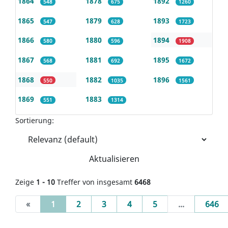
1864
1878
1892
548
675
1260
1865
1879
1893
547
628
1723
1866
1880
1894
580
596
1908
1867
1881
1895
568
692
1672
1868
1882
1896
550
1035
1561
1869
1883
551
1314
Sortierung:
Aktualisieren
Zeige
1 - 10
Treffer von insgesamt
6468
(current)
«
1
2
3
4
5
...
646