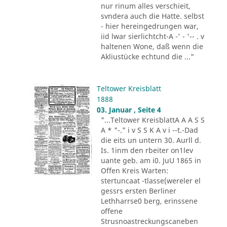
nur rinum alles verschieit,
svndera auch die Hatte. selbst
- hier hereingedrungen war,
iid lwar sierlichtcht-A -' - '-- . v
haltenen Wone, daß wenn die
Akliustücke echtund die ..."
Teltower Kreisblatt
1888
03. Januar , Seite 4
"...Teltower KreisblattA A A S S
A * "-." i v S S K A v i --t.-Dad
die eits un untern 30. Aurll d.
Is. 1inm den rbeiter on1lev
uante geb. am i0. JuU 1865 in
Offen Kreis Warten:
stertuncaat -tlasse(wereler el
gessrs ersten Berliner
Lethharrse0 berg, erinssene
offene
Strusnoastreckungscaneben