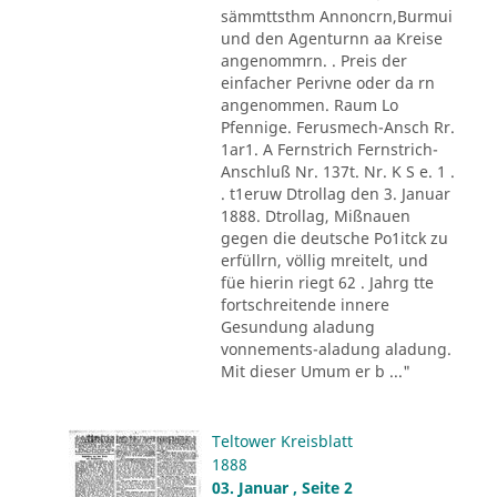
sämmttsthm Annoncrn,Burmui
und den Agenturnn aa Kreise
angenommrn. . Preis der
einfacher Perivne oder da rn
angenommen. Raum Lo
Pfennige. Ferusmech-Ansch Rr.
1ar1. A Fernstrich Fernstrich-
Anschluß Nr. 137t. Nr. K S e. 1 .
. t1eruw Dtrollag den 3. Januar
1888. Dtrollag, Mißnauen
gegen die deutsche Po1itck zu
erfüllrn, völlig mreitelt, und
füe hierin riegt 62 . Jahrg tte
fortschreitende innere
Gesundung aladung
vonnements-aladung aladung.
Mit dieser Umum er b ..."
Teltower Kreisblatt
1888
03. Januar , Seite 2