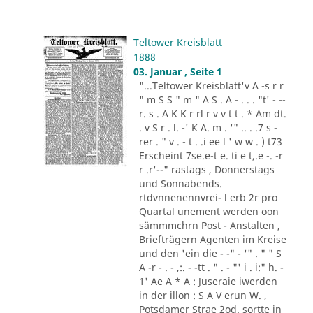
Teltower Kreisblatt
1888
03. Januar , Seite 1
"...Teltower Kreisblatt'v A -s r r
" m S S " m " A S . A - . . . "t' - --
r. s . A K K r rl r v v t t . * Am dt.
. v S r . l. -' K A. m . '" .. . .7 s -
rer . " v . - t . .i ee l ' w w . ) t73
Erscheint 7se.e-t e. ti e t,.e -. -r
r .r'--" rastags , Donnerstags
und Sonnabends.
rtdvnnenennvrei- l erb 2r pro
Quartal unement werden oon
sämmmchrn Post - Anstalten ,
Briefträgern Agenten im Kreise
und den 'ein die - -" - '" . " " S
A -r - . - ,:. - -tt . " . - "' i . i:" h. -
1' Ae A * A : Juseraie iwerden
in der illon : S A V erun W. ,
Potsdamer Strae 2od. sortte in