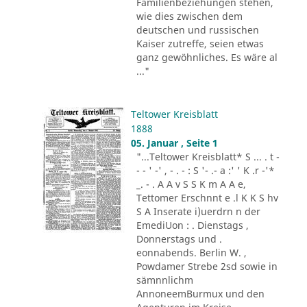
Familienbeziehungen stehen,
wie dies zwischen dem
deutschen und russischen
Kaiser zutreffe, seien etwas
ganz gewöhnliches. Es wäre al
..."
Teltower Kreisblatt
1888
05. Januar , Seite 1
"...Teltower Kreisblatt* S ... . t -
- - ' -' , - . - : S '- .- a :' ' K .r -'*
_. - . A A v S S K m A A e,
Tettomer Erschnnt e .l K K S hv
S A Inserate i)uerdrn n der
EmediUon : . Dienstags ,
Donnerstags und .
eonnabends. Berlin W. ,
Powdamer Strebe 2sd sowie in
sämnnlichm
AnnoneemBurmux und den