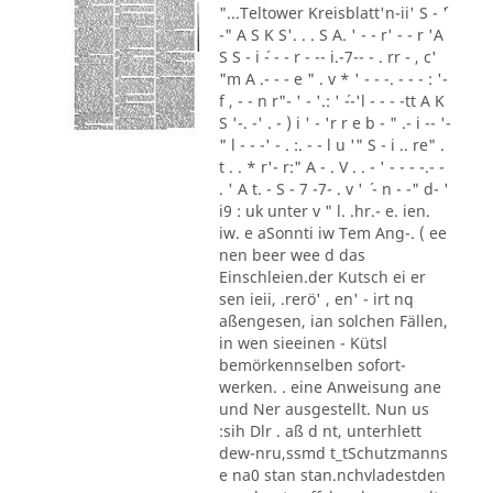
"...Teltower Kreisblatt'n-ii' S - ´'
-" A S K S'. . . S A. ' - - r' - - r 'A
S S - i ´- - - r - -- i.-7-- - . rr - , c'
"m A .- - - e " . v * ' - - -. - - - : '-
f , - - n r"- ' - '.: ' ´--'l - - - -tt A K
S '-. -' . - ) i ' - 'r r e b - " .- i -- '-
" l - - -' - . :. - - l u '" S - i .. re" .
t . . * r'- r:" A - . V . . - ' - - - -.- -
. ' A t. - S - 7 -7- . v ' ´ - n - -" d- '
i9 : uk unter v " l. .hr.- e. ien.
iw. e aSonnti iw Tem Ang-. ( ee
nen beer wee d das
Einschleien.der Kutsch ei er
sen ieii, .rerö' , en' - irt nq
aßengesen, ian solchen Fällen,
in wen sieeinen - Kütsl
bemörkennselben sofort-
werken. . eine Anweisung ane
und Ner ausgestellt. Nun us
:sih Dlr . aß d nt, unterhlett
dew-nru,ssmd t_tSchutzmanns
e na0 stan stan.nchvladestden