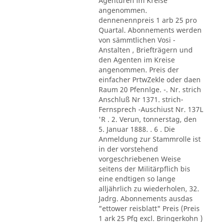
Agenturen im Kreise
angenommen.
dennenennpreis 1 arb 25 pro
Quartal. Abonnements werden
von sämmtlichen Vosi -
Anstalten , Briefträgern und
den Agenten im Kreise
angenommen. Preis der
einfacher PrtwZekle oder daen
Raum 20 Pfennlge. -. Nr. strich
Anschluß Nr 1371. strich-
Fernsprech -Auschiust Nr. 137L
'R . 2. Verun, tonnerstag, den
5. Januar 1888. . 6 . Die
Anmeldung zur Stammrolle ist
in der vorstehend
vorgeschriebenen Weise
seitens der Militärpflich bis
eine endtigen so lange
alljährlich zu wiederholen, 32.
Jadrg. Abonnements ausdas
"ettower reisblatt" Preis (Preis
1 ark 25 Pfg excl. Bringerkohn )