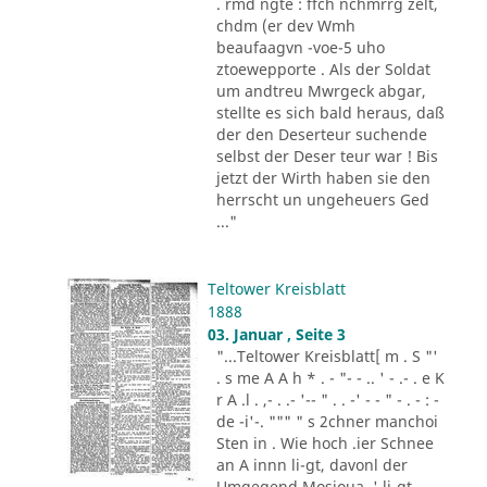
. rmd ngte : ffch nchmrrg zelt,
chdm (er dev Wmh
beaufaagvn -voe-5 uho
ztoewepporte . Als der Soldat
um andtreu Mwrgeck abgar,
stellte es sich bald heraus, daß
der den Deserteur suchende
selbst der Deser teur war ! Bis
jetzt der Wirth haben sie den
herrscht un ungeheuers Ged
..."
Teltower Kreisblatt
1888
03. Januar , Seite 3
"...Teltower Kreisblatt[ m . S "'
. s me A A h * . - "- - .. ' - .- . e K
r A .l . ,- . .- '-- " . . -' - - " - . - : -
de -i'-. """ " s 2chner manchoi
Sten in . Wie hoch .ier Schnee
an A innn li-gt, davonl der
Umgegend Mosioua .' li-gt