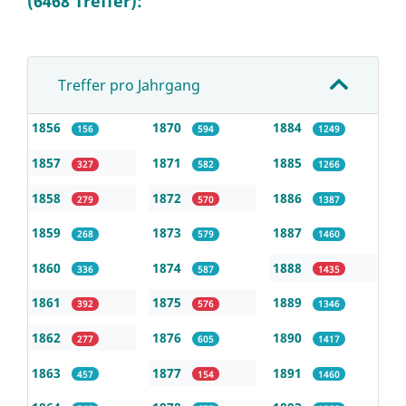
(6468 Treffer):
Treffer pro Jahrgang
1856
1870
1884
156
594
1249
1857
1871
1885
327
582
1266
1858
1872
1886
279
570
1387
1859
1873
1887
268
579
1460
1860
1874
1888
336
587
1435
1861
1875
1889
392
576
1346
1862
1876
1890
277
605
1417
1863
1877
1891
457
154
1460