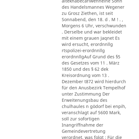
alteknabecarlwenneine Sohn
des Handelsmannes Wegener
zu Grosz Ziethen, ist seit
Sonnabend, den 18. d . M ! . ,
Morgens 6 Uhr, verschwunden
. Derselbe und war bekleidet
mit einem grauen Jaqnet Es
wird ersucht, erordnnllg
rtspolizei-erordnnllg
erordnnllgAuf Grund des §5
des Gesetzes vom 11 . März
1850 und des § 62 dek
Kreisordnung vom 13 .
Dezember t872 wird hierdurch
für den Anusbezirk Tempelhof
unter Zustimmung Der
Erweitenungsbau des
chulhaules n gödorf bei enpih,
veranschlagt auf 5600 Mark,
soll zur sofortigen
Inangriffnahme der
Gemeindevertretung
verordnet, was folgt : Für die