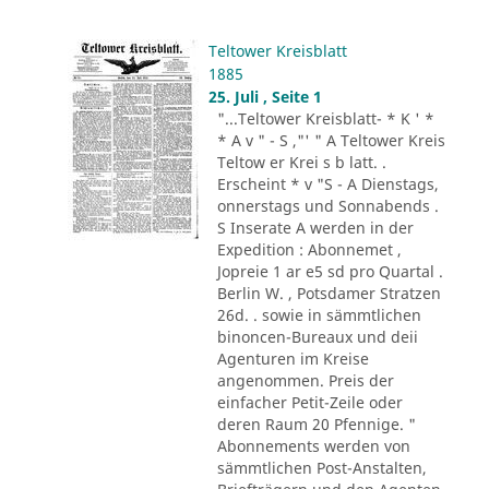
Teltower Kreisblatt
1885
25. Juli , Seite 1
"...Teltower Kreisblatt- * K ' *
* A v " - S ,"' " A Teltower Kreis
Teltow er Krei s b latt. .
Erscheint * v "S - A Dienstags,
onnerstags und Sonnabends .
S Inserate A werden in der
Expedition : Abonnemet ,
Jopreie 1 ar e5 sd pro Quartal .
Berlin W. , Potsdamer Stratzen
26d. . sowie in sämmtlichen
binoncen-Bureaux und deii
Agenturen im Kreise
angenommen. Preis der
einfacher Petit-Zeile oder
deren Raum 20 Pfennige. "
Abonnements werden von
sämmtlichen Post-Anstalten,