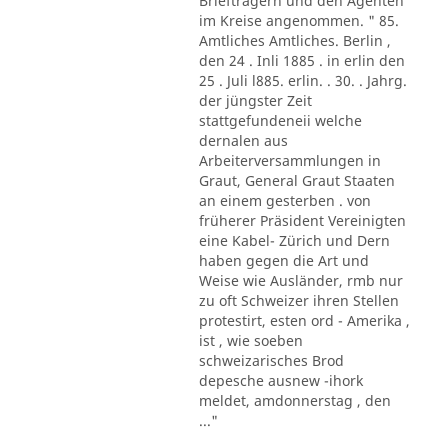
Briefträgern und den Agenten
im Kreise angenommen. " 85.
Amtliches Amtliches. Berlin ,
den 24 . Inli 1885 . in erlin den
25 . Juli l885. erlin. . 30. . Jahrg.
der jüngster Zeit
stattgefundeneii welche
dernalen aus
Arbeiterversammlungen in
Graut, General Graut Staaten
an einem gesterben . von
früherer Präsident Vereinigten
eine Kabel- Zürich und Dern
haben gegen die Art und
Weise wie Ausländer, rmb nur
zu oft Schweizer ihren Stellen
protestirt, esten ord - Amerika ,
ist , wie soeben
schweizarisches Brod
depesche ausnew -ihork
meldet, amdonnerstag , den
..."