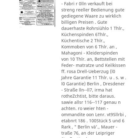
- Fabri r 0lln verkauft bei
streng reeller Bedienung gute
gediegene Waare zu wirklich
billigen Preisen . Gute
dauerhaste Rohrsiühlo 1 Thlr.,
Küchenspinden 6Thlr.,
Küchentische 2 Thlr.,
Kommoben von 6 Thlr. an ,
Mahagoni - Kleiderspinden
von 10 Thlr. an, Bettstellen mit
Feder- matratze und Keilkissen
ff. rosa Drell-Ueberzug (l0
Jahre Garantie 11 Thlr. u . s. w .
l0 Garantie) Berlin , Dresdener
- Straße lln--ll7, irma hat
rotheZchtist, bitte daraus.
sawie allsr 116--117 genau n
achten. ro weier hten -
ommandite oon Lenr. vt9Sllrbi ,
etabnrt 186 . 100Stück 5 und 6
Rark , " Berlin vä'., Mauer -
traße 76, an der Leipriger