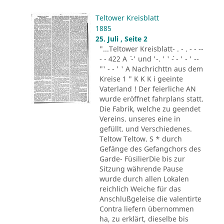
Teltower Kreisblatt
1885
25. Juli , Seite 2
"...Teltower Kreisblatt- . - . - - --
- - 422 A ´ -' und '-. ' ' ´- - ' - ' --
"' - - ' ' A Nachrichttn aus dem
Kreise 1 " K K K i geeinte
Vaterland ! Der feierliche AN
wurde eröffnet fahrplans statt.
Die Fabrik, welche zu geendet
Vereins. unseres eine in
gefüllt. und Verschiedenes.
Teltow Teltow. S * durch
Gefänge des Gefangchors des
Garde- FüsilierDie bis zur
Sitzung währende Pause
wurde durch allen Lokalen
reichlich Weiche für das
Anschlußgeleise die valentirte
Contra liefern übernommen
ha, zu erklärt, dieselbe bis