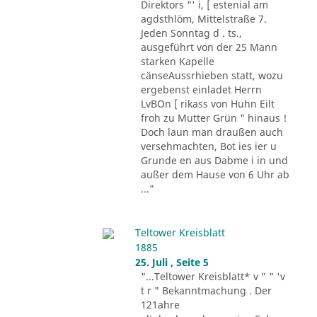
Direktors "' i, [ estenial am
agdsthlöm, Mittelstraße 7.
Jeden Sonntag d . ts.,
ausgeführt von der 25 Mann
starken Kapelle
cänseAussrhieben statt, wozu
ergebenst einladet Herrn
LvBOn [ rikass von Huhn Eilt
froh zu Mutter Grün " hinaus !
Doch laun man draußen auch
versehmachten, Bot ies ier u
Grunde en aus Dabme i in und
außer dem Hause von 6 Uhr ab
..."
Teltower Kreisblatt
1885
25. Juli , Seite 5
"...Teltower Kreisblatt* v " " 'v
t r " Bekanntmachung . Der
121ahre