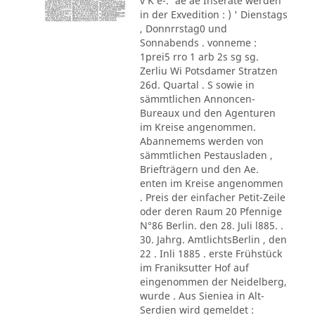
v K e-.' ae ae Inserate werden
in der Exvedition : ) ' Dienstags
, Donnrrstag0 und
Sonnabends . vonneme :
1prei5 rro 1 arb 2s sg sg.
Zerliu Wi Potsdamer Stratzen
26d. Quartal . S sowie in
sämmtlichen Annoncen-
Bureaux und den Agenturen
im Kreise angenommen.
Abannemems werden von
sämmtlichen Pestausladen ,
Briefträgern und den Ae.
enten im Kreise angenommen
. Preis der einfacher Petit-Zeile
oder deren Raum 20 Pfennige
N°86 Berlin. den 28. Juli l885. .
30. Jahrg. AmtlichtsBerlin , den
22 . Inli 1885 . erste Frühstück
im Franiksutter Hof auf
eingenommen der Neidelberg,
wurde . Aus Sieniea in Alt-
Serdien wird gemeldet :