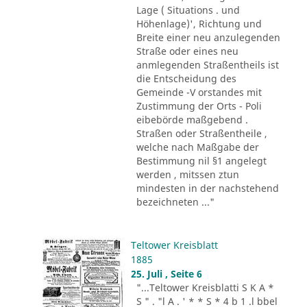
Lage ( Situations . und
Höhenlage)', Richtung und
Breite einer neu anzulegenden
Straße oder eines neu
anmlegenden Straßentheils ist
die Entscheidung des
Gemeinde -V orstandes mit
Zustimmung der Orts - Poli
eibebörde maßgebend .
Straßen oder Straßentheile ,
welche nach Maßgabe der
Bestimmung nil §1 angelegt
werden , mitssen ztun
mindesten in der nachstehend
bezeichneten ..."
Teltower Kreisblatt
1885
25. Juli , Seite 6
"...Teltower Kreisblatti S K A *
S " . "l A . ' * * S * 4 b 1 .l bbel