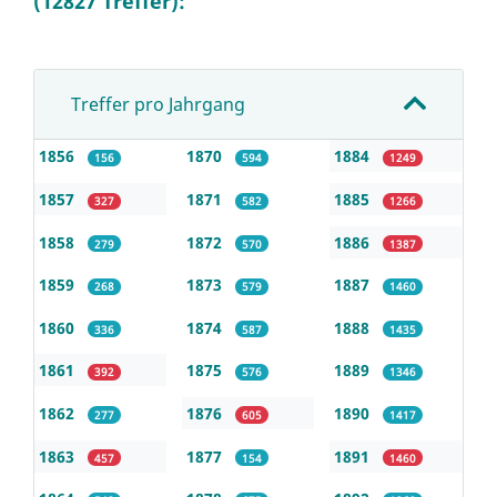
(12827 Treffer):
Treffer pro Jahrgang
1856
1870
1884
156
594
1249
1857
1871
1885
327
582
1266
1858
1872
1886
279
570
1387
1859
1873
1887
268
579
1460
1860
1874
1888
336
587
1435
1861
1875
1889
392
576
1346
1862
1876
1890
277
605
1417
1863
1877
1891
457
154
1460