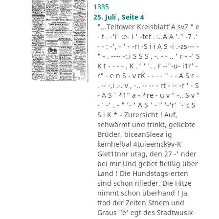
1885
25. Juli , Seite 4
"...Teltower Kreisblatt'A sv7 " e
- t . -'i' :e- i ' -fet . :..A A '." -7 .'
- - : -', - ' - -ri -S i i A S -i .-zs--- -
" - . ---- -:.i S S S , -. - - .. ' r - -' S
K t - - - - . K ." ' '. . r --"-u- i1r' -
r" - e n S - v rK - - - - " - - A S r -
. -- -,i .-. v , -.. -- -- - rt - -- -r ' - S
- A S ' *1" a - *re - u v " -.. S v "
- ' -' . - " '- ' A S ' - " '-'r' '-'c S
S i K * - Zurersicht ! Auf,
sehwärmt und trinkt, geliebte
Brüder, bicean5leea ig
kemhelbal 4tuieemck9v-K
Giet1tnnr utag, den 27 -' nder
bei mir Und gebet fleißig über
Land ! Die Hundstags-erten
sind schon nlieder, Die Hitze
nimmt schon überhand ! Ja,
ttod der Zeiten Stnem und
Graus "´e' egt des Stadtwusik