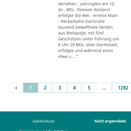
versehen , umringten am 10.
ds . Mts . Dzeivon Alsdann
erfolgte die Wei : erreise Main
- Reckarbahn Karlsruhe
tausend bewaffnete Serden
aus Bielopolje, mit fünf
Geschützen unter Führung um
8 Uhr 20 Min. über Darmstadt,
erfolgte und während eines
etwa u ..."
(current)
«
1
2
3
4
5
...
1282
Datenschutz
Nicht angemeldet.