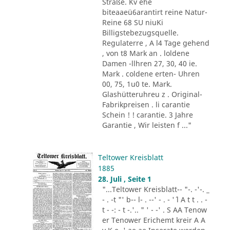
Straße. Kv ehe
biteaaeü6arantirt reine Natur-
Reine 68 SU niuKi
Billigstebezugsquelle.
Regulaterre , A l4 Tage gehend
, von t8 Mark an . loldene
Damen -llhren 27, 30, 40 ie.
Mark . coldene erten- Uhren
00, 75, 1u0 te. Mark.
Glashütteruhreu z . Original-
Fabrikpreisen . li carantie
Schein ! ! carantie. 3 Jahre
Garantie , Wir leisten f ..."
Teltower Kreisblatt
1885
28. Juli , Seite 1
"...Teltower Kreisblatt-- "-. -'-. _
- . -t "' b-- l- . --' - . - '´ l A t t . . -
t - -: - t -.'.. " ' - -' . S AA Tenow
er Tenower Erichemt kreir A A