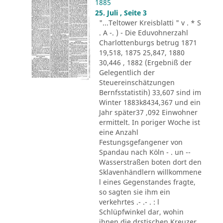
1885
25. Juli , Seite 3
"...Teltower Kreisblatti " v . * S
. A -. ) - Die Eduvohnerzahl
Charlottenburgs betrug 1871
19,518, 1875 25,847, 1880
30,446 , 1882 (Ergebniß der
Gelegentlich der
Steuereinschätzungen
Bernfsstatistih) 33,607 sind im
Winter 1883k8434,367 und ein
Jahr später37 ,092 Einwohner
ermittelt. In poriger Woche ist
eine Anzahl
Festungsgefangener von
Spandau nach Köln - . un --
Wasserstraßen boten dort den
Sklavenhändlern willkommene
l eines Gegenstandes fragte,
so sagten sie ihm ein
verkehrtes .- .- . : l
Schlüpfwinkel dar, wohin
ihnen die drstischen Kreuzer