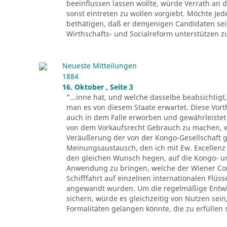
beeinflussen lassen wollte, würde Verrath an d
sonst eintreten zu wollen vorgiebt. Möchte Je
bethätigen, daß er demjenigen Candidaten sei
Wirthschafts- und Socialreform unterstützen zu 
Neueste Mitteilungen
1884
16. Oktober , Seite 3
"...inne hat, und welche dasselbe beabsichtigt
man es von diesem Staate erwartet. Diese Vor
auch in dem Falle erworben und gewährleistet 
von dem Vorkaufsrecht Gebrauch zu machen, we
Veräußerung der von der Kongo-Gesellschaft
Meinungsaustausch, den ich mit Ew. Excellenz
den gleichen Wunsch hegen, auf die Kongo- und
Anwendung zu bringen, welche der Wiener Co
Schifffahrt auf einzelnen internationalen Flüs
angewandt wurden. Um die regelmäßige Entwic
sichern, würde es gleichzeitig von Nutzen sei
Formalitäten gelangen könnte, die zu erfüllen 