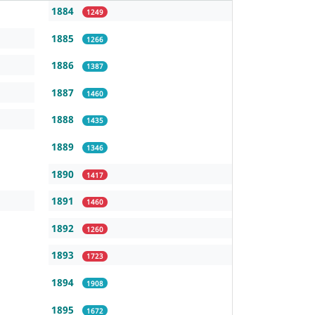
1884
1249
1885
1266
1886
1387
1887
1460
1888
1435
1889
1346
1890
1417
1891
1460
1892
1260
1893
1723
1894
1908
1895
1672