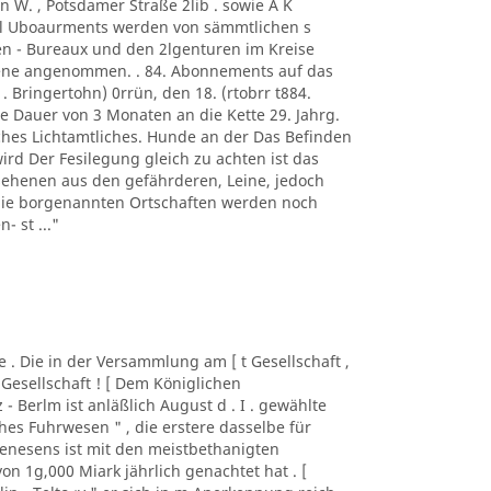
n W. , Potsdamer Straße 2lib . sowie A K
. l Uboaurments werden von sämmtlichen s
n - Bureaux und den 2lgenturen im Kreise
rene angenommen. . 84. Abonnements auf das
 . Bringertohn) 0rrün, den 18. (rtobrr t884.
e Dauer von 3 Monaten an die Kette 29. Jahrg.
iches Lichtamtliches. Hunde an der Das Befinden
wird Der Fesilegung gleich zu achten ist das
sehenen aus den gefährderen, Leine, jedoch
 die borgenannten Ortschaften werden noch
- st ..."
lde . Die in der Versammlung am [ t Gesellschaft ,
 Gesellschaft ! [ Dem Königlichen
z - Berlm ist anläßlich August d . I . gewählte
es Fuhrwesen " , die erstere dasselbe für
nesens ist mit den meistbethanigten
n 1g,000 Miark jährlich genachtet hat . [