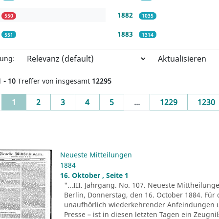
1882
550
1035
1883
551
1314
Aktualisieren
rung:
1 - 10
Treffer von insgesamt
12295
(current)
1
2
3
4
5
...
1229
1230
Neueste Mitteilungen
1884
16. Oktober , Seite 1
"...III. Jahrgang. No. 107. Neueste Mittheilung
Berlin, Donnerstag, den 16. October 1884. Für 
unaufhörlich wiederkehrender Anfeindungen u
Presse – ist in diesen letzten Tagen ein Zeug