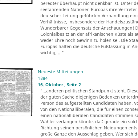
beredter überhaupt nicht denkbar ist. Unter d
seefahrenden Nationen Europas ihre Vertreter 
deutscher Leitung geführten Verhandlung ein
Verhältnisse, insbesondere der Handelszustä
Wunderbarer Gegensatz der Anschauungen! De
Colonialbesitz an der afrikanischen Küste als
weder Ehre noch Gewinn zu holen sei. Die Sta
Europas halten die deutsche Fußfassung in 
wichtig, ..."
Neueste Mitteilungen
1884
16. Oktober , Seite 2
"...anderen politischen Standpunkt steht. Dies
der guten Sache diejenigen Bedenken unterdr
Person des aufgestellten Candidaten haben. Vo
von den Nationalliberalen, die für einen conse
einen nationalliberalen Candidaten stimmen 
Wähler verlangen könnte, daß gerade ein solch
Richtung seinen persönlichen Neigungen entsp
große Ganze den Ausschlag geben. Wer sich 