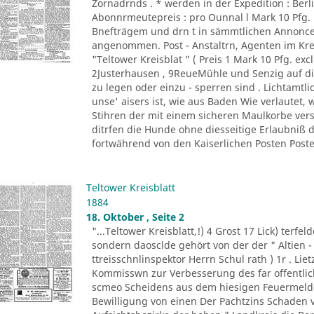
Zornadrnds . * werden in der Expedition : Berli
Abonnrmeutepreis : pro Ounnal l Mark 10 Pfg
Bnefträgem und drn t in sämmtlichen Annonce
angenommen. Post - Anstaltrn, Agenten im K
"Teltower Kreisblat " ( Preis 1 Mark 10 Pfg. excl
2Justerhausen , 9ReueMühle und Senzig auf di
zu legen oder einzu - sperren sind . Lichtamtl
unse' aisers ist, wie aus Baden Wie verlautet, 
Stihren der mit einem sicheren Maulkorbe ver
ditrfen die Hunde ohne diesseitige Erlaubniß
fortwährend von den Kaiserlichen Posten Posten
Teltower Kreisblatt
1884
18. Oktober , Seite 2
"...Teltower Kreisblatt,!) 4 Grost 17 Lick) terfe
sondern daosclde gehört von der der " Altien -
ttreisschnlinspektor Herrn Schul rath ) 1r . Liet
Kommisswn zur Verbesserung des far offentlich
scmeo Scheidens aus dem hiesigen Feuermelde
Bewilligung von einen Der Pachtzins Schaden vo