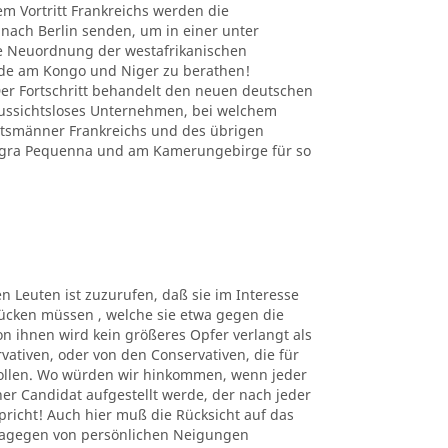
em Vortritt Frankreichs werden die
nach Berlin senden, um in einer unter
e Neuordnung der westafrikanischen
nde am Kongo und Niger zu berathen!
r Fortschritt behandelt den neuen deutschen
 aussichtsloses Unternehmen, bei welchem
atsmänner Frankreichs und des übrigen
Angra Pequenna und am Kamerungebirge für so
en Leuten ist zuzurufen, daß sie im Interesse
ücken müssen , welche sie etwa gegen die
n ihnen wird kein größeres Opfer verlangt als
rvativen, oder von den Conservativen, die für
sollen. Wo würden wir hinkommen, wenn jeder
er Candidat aufgestellt werde, der nach jeder
richt! Auch hier muß die Rücksicht auf das
dagegen von persönlichen Neigungen