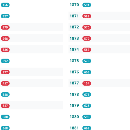
1870
156
594
1871
327
582
1872
279
570
1873
268
579
1874
336
587
1875
392
576
1876
277
605
1877
457
154
1878
548
675
1879
547
628
1880
580
596
1881
568
692