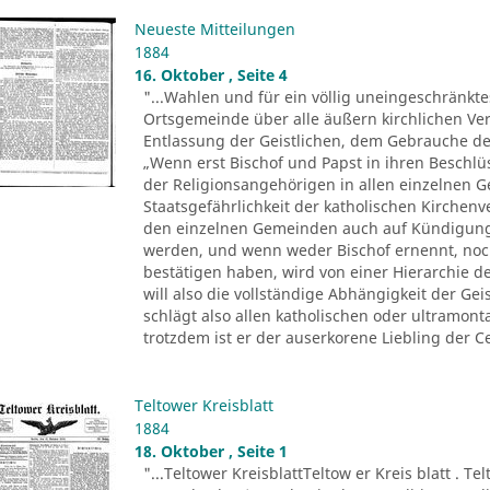
Neueste Mitteilungen
1884
16. Oktober , Seite 4
"...Wahlen und für ein völlig uneingeschränkt
Ortsgemeinde über alle äußern kirchlichen Ver
Entlassung der Geistlichen, dem Gebrauche der 
„Wenn erst Bischof und Papst in ihren Beschl
der Religionsangehörigen in allen einzelnen 
Staatsgefährlichkeit der katholischen Kirchenv
den einzelnen Gemeinden auch auf Kündigung
werden, und wenn weder Bischof ernennt, noc
bestätigen haben, wird von einer Hierarchie d
will also die vollständige Abhängigkeit der Ge
schlägt also allen katholischen oder ultramo
trotzdem ist er der auserkorene Liebling der Ce
Teltower Kreisblatt
1884
18. Oktober , Seite 1
"...Teltower KreisblattTeltow er Kreis blatt . Te