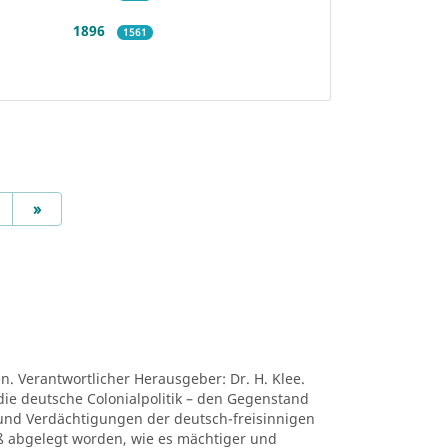
1896
1561
Next
»
en. Verantwortlicher Herausgeber: Dr. H. Klee.
die deutsche Colonialpolitik – den Gegenstand
nd Verdächtigungen der deutsch-freisinnigen
niß abgelegt worden, wie es mächtiger und