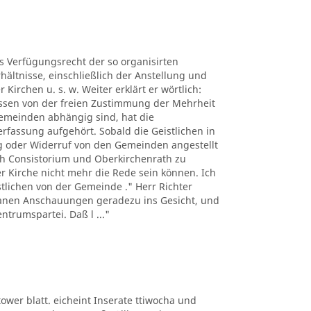
es Verfügungsrecht der so organisirten
hältnisse, einschließlich der Anstellung und
Kirchen u. s. w. Weiter erklärt er wörtlich:
üssen von der freien Zustimmung der Mehrheit
Gemeinden abhängig sind, hat die
erfassung aufgehört. Sobald die Geistlichen in
 oder Widerruf von den Gemeinden angestellt
h Consistorium und Oberkirchenrath zu
er Kirche nicht mehr die Rede sein können. Ich
istlichen von der Gemeinde ." Herr Richter
ntanen Anschauungen geradezu ins Gesicht, und
ntrumspartei. Daß l ..."
ltower blatt. eicheint Inserate ttiwocha und