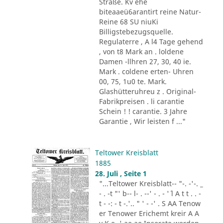
Straße. Kv ehe
biteaaeü6arantirt reine Natur-
Reine 68 SU niuKi
Billigstebezugsquelle.
Regulaterre , A l4 Tage gehend
, von t8 Mark an . loldene
Damen -llhren 27, 30, 40 ie.
Mark . coldene erten- Uhren
00, 75, 1u0 te. Mark.
Glashütteruhreu z . Original-
Fabrikpreisen . li carantie
Schein ! ! carantie. 3 Jahre
Garantie , Wir leisten f ..."
Teltower Kreisblatt
1885
28. Juli , Seite 1
"...Teltower Kreisblatt-- "-. -'-. _
- . -t "' b-- l- . --' - . - '´ l A t t . . -
t - -: - t -.'.. " ' - -' . S AA Tenow
er Tenower Erichemt kreir A A