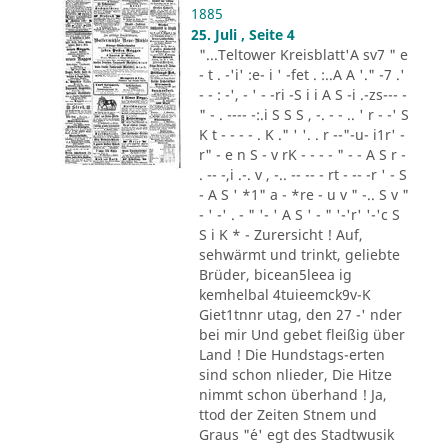
1885
25. Juli , Seite 4
"...Teltower Kreisblatt'A sv7 " e
- t . -'i' :e- i ' -fet . :..A A '." -7 .'
- - : -', - ' - -ri -S i i A S -i .-zs--- -
" - . ---- -:.i S S S , -. - - .. ' r - -' S
K t - - - - . K ." ' '. . r --"-u- i1r' -
r" - e n S - v rK - - - - " - - A S r -
. -- -,i .-. v , -.. -- -- - rt - -- -r ' - S
- A S ' *1" a - *re - u v " -.. S v "
- ' -' . - " '- ' A S ' - " '-'r' '-'c S
S i K * - Zurersicht ! Auf,
sehwärmt und trinkt, geliebte
Brüder, bicean5leea ig
kemhelbal 4tuieemck9v-K
Giet1tnnr utag, den 27 -' nder
bei mir Und gebet fleißig über
Land ! Die Hundstags-erten
sind schon nlieder, Die Hitze
nimmt schon überhand ! Ja,
ttod der Zeiten Stnem und
Graus "´e' egt des Stadtwusik