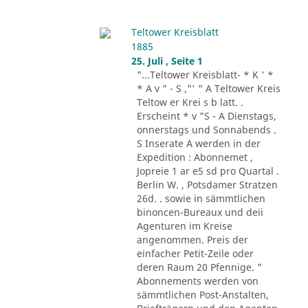
Teltower Kreisblatt
1885
25. Juli , Seite 1
"...Teltower Kreisblatt- * K ' *
* A v " - S ,"' " A Teltower Kreis
Teltow er Krei s b latt. .
Erscheint * v "S - A Dienstags,
onnerstags und Sonnabends .
S Inserate A werden in der
Expedition : Abonnemet ,
Jopreie 1 ar e5 sd pro Quartal .
Berlin W. , Potsdamer Stratzen
26d. . sowie in sämmtlichen
binoncen-Bureaux und deii
Agenturen im Kreise
angenommen. Preis der
einfacher Petit-Zeile oder
deren Raum 20 Pfennige. "
Abonnements werden von
sämmtlichen Post-Anstalten,