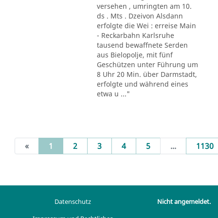
versehen , umringten am 10.
ds . Mts . Dzeivon Alsdann
erfolgte die Wei : erreise Main
- Reckarbahn Karlsruhe
tausend bewaffnete Serden
aus Bielopolje, mit fünf
Geschützen unter Führung um
8 Uhr 20 Min. über Darmstadt,
erfolgte und während eines
etwa u ..."
(current)
«
1
2
3
4
5
...
1130
Datenschutz
Nicht angemeldet.