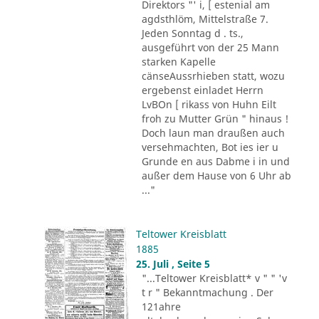
Direktors "' i, [ estenial am
agdsthlöm, Mittelstraße 7.
Jeden Sonntag d . ts.,
ausgeführt von der 25 Mann
starken Kapelle
cänseAussrhieben statt, wozu
ergebenst einladet Herrn
LvBOn [ rikass von Huhn Eilt
froh zu Mutter Grün " hinaus !
Doch laun man draußen auch
versehmachten, Bot ies ier u
Grunde en aus Dabme i in und
außer dem Hause von 6 Uhr ab
..."
Teltower Kreisblatt
1885
25. Juli , Seite 5
"...Teltower Kreisblatt* v " " 'v
t r " Bekanntmachung . Der
121ahre