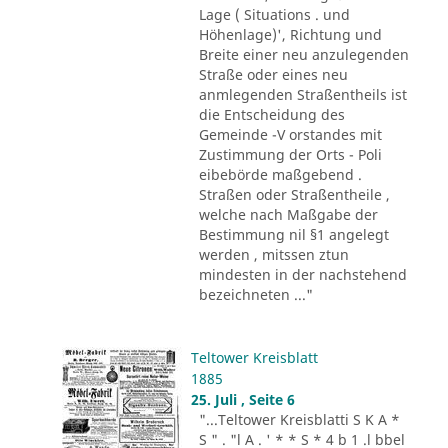
Lage ( Situations . und
Höhenlage)', Richtung und
Breite einer neu anzulegenden
Straße oder eines neu
anmlegenden Straßentheils ist
die Entscheidung des
Gemeinde -V orstandes mit
Zustimmung der Orts - Poli
eibebörde maßgebend .
Straßen oder Straßentheile ,
welche nach Maßgabe der
Bestimmung nil §1 angelegt
werden , mitssen ztun
mindesten in der nachstehend
bezeichneten ..."
Teltower Kreisblatt
1885
25. Juli , Seite 6
"...Teltower Kreisblatti S K A *
S " . "l A . ' * * S * 4 b 1 .l bbel