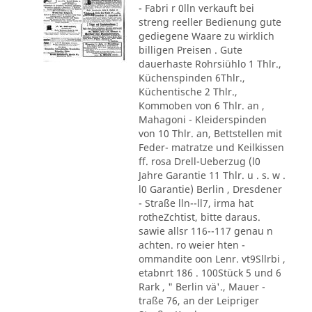
- Fabri r 0lln verkauft bei
streng reeller Bedienung gute
gediegene Waare zu wirklich
billigen Preisen . Gute
dauerhaste Rohrsiühlo 1 Thlr.,
Küchenspinden 6Thlr.,
Küchentische 2 Thlr.,
Kommoben von 6 Thlr. an ,
Mahagoni - Kleiderspinden
von 10 Thlr. an, Bettstellen mit
Feder- matratze und Keilkissen
ff. rosa Drell-Ueberzug (l0
Jahre Garantie 11 Thlr. u . s. w .
l0 Garantie) Berlin , Dresdener
- Straße lln--ll7, irma hat
rotheZchtist, bitte daraus.
sawie allsr 116--117 genau n
achten. ro weier hten -
ommandite oon Lenr. vt9Sllrbi ,
etabnrt 186 . 100Stück 5 und 6
Rark , " Berlin vä'., Mauer -
traße 76, an der Leipriger