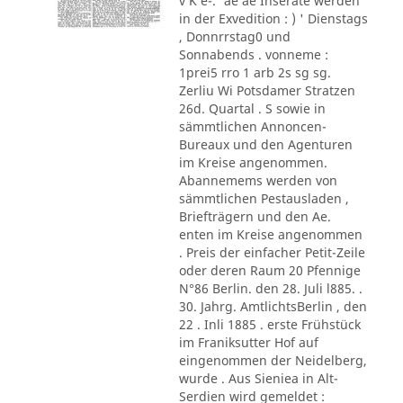
v K e-.' ae ae Inserate werden
in der Exvedition : ) ' Dienstags
, Donnrrstag0 und
Sonnabends . vonneme :
1prei5 rro 1 arb 2s sg sg.
Zerliu Wi Potsdamer Stratzen
26d. Quartal . S sowie in
sämmtlichen Annoncen-
Bureaux und den Agenturen
im Kreise angenommen.
Abannemems werden von
sämmtlichen Pestausladen ,
Briefträgern und den Ae.
enten im Kreise angenommen
. Preis der einfacher Petit-Zeile
oder deren Raum 20 Pfennige
N°86 Berlin. den 28. Juli l885. .
30. Jahrg. AmtlichtsBerlin , den
22 . Inli 1885 . erste Frühstück
im Franiksutter Hof auf
eingenommen der Neidelberg,
wurde . Aus Sieniea in Alt-
Serdien wird gemeldet :