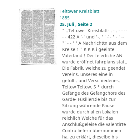
Teltower Kreisblatt
1885
25. Juli , Seite 2
"...Teltower Kreisblatt- . - . - - --
- - 422 A ´ -' und '-. ' ' ´- - ' - ' --
"' - - ' ' A Nachrichttn aus dem
Kreise 1 " K K K i geeinte
Vaterland ! Der feierliche AN
wurde eröffnet fahrplans statt.
Die Fabrik, welche zu geendet
Vereins. unseres eine in
gefüllt. und Verschiedenes.
Teltow Teltow. S * durch
Gefänge des Gefangchors des
Garde- FüsilierDie bis zur
Sitzung währende Pause
wurde durch allen Lokalen
reichlich Weiche für das
Anschlußgeleise die valentirte
Contra liefern übernommen
ha, zu erklärt, dieselbe bis