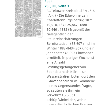
1885
25. Juli , Seite 3
"...Teltower Kreisblatti " v . * S
. A -. ) - Die Eduvohnerzahl
Charlottenburgs betrug 1871
19,518, 1875 25,847, 1880
30,446 , 1882 (Ergebniß der
Gelegentlich der
Steuereinschätzungen
Bernfsstatistih) 33,607 sind im
Winter 1883k8434,367 und ein
Jahr später37 ,092 Einwohner
ermittelt. In poriger Woche ist
eine Anzahl
Festungsgefangener von
Spandau nach Köln - . un --
Wasserstraßen boten dort den
Sklavenhändlern willkommene
l eines Gegenstandes fragte,
so sagten sie ihm ein
verkehrtes .- .- . : l
Schlüpfwinkel dar, wohin
ihnen die drstischen Kreuzer