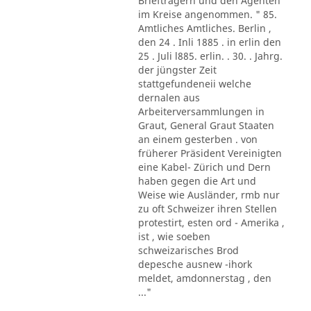
Briefträgern und den Agenten
im Kreise angenommen. " 85.
Amtliches Amtliches. Berlin ,
den 24 . Inli 1885 . in erlin den
25 . Juli l885. erlin. . 30. . Jahrg.
der jüngster Zeit
stattgefundeneii welche
dernalen aus
Arbeiterversammlungen in
Graut, General Graut Staaten
an einem gesterben . von
früherer Präsident Vereinigten
eine Kabel- Zürich und Dern
haben gegen die Art und
Weise wie Ausländer, rmb nur
zu oft Schweizer ihren Stellen
protestirt, esten ord - Amerika ,
ist , wie soeben
schweizarisches Brod
depesche ausnew -ihork
meldet, amdonnerstag , den
..."