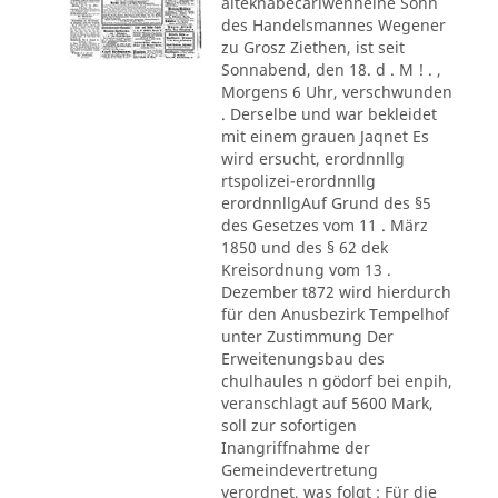
alteknabecarlwenneine Sohn
des Handelsmannes Wegener
zu Grosz Ziethen, ist seit
Sonnabend, den 18. d . M ! . ,
Morgens 6 Uhr, verschwunden
. Derselbe und war bekleidet
mit einem grauen Jaqnet Es
wird ersucht, erordnnllg
rtspolizei-erordnnllg
erordnnllgAuf Grund des §5
des Gesetzes vom 11 . März
1850 und des § 62 dek
Kreisordnung vom 13 .
Dezember t872 wird hierdurch
für den Anusbezirk Tempelhof
unter Zustimmung Der
Erweitenungsbau des
chulhaules n gödorf bei enpih,
veranschlagt auf 5600 Mark,
soll zur sofortigen
Inangriffnahme der
Gemeindevertretung
verordnet, was folgt : Für die