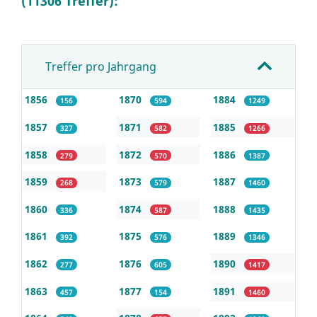
(11306 Treffer):
Treffer pro Jahrgang
1856
1870
1884
156
594
1249
1857
1871
1885
327
582
1266
1858
1872
1886
279
570
1387
1859
1873
1887
268
579
1460
1860
1874
1888
336
587
1435
1861
1875
1889
392
576
1346
1862
1876
1890
277
605
1417
1863
1877
1891
457
154
1460