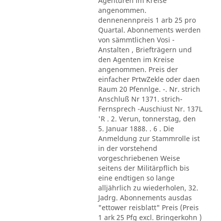
Agenturen im Kreise
angenommen.
dennenennpreis 1 arb 25 pro
Quartal. Abonnements werden
von sämmtlichen Vosi -
Anstalten , Briefträgern und
den Agenten im Kreise
angenommen. Preis der
einfacher PrtwZekle oder daen
Raum 20 Pfennlge. -. Nr. strich
Anschluß Nr 1371. strich-
Fernsprech -Auschiust Nr. 137L
'R . 2. Verun, tonnerstag, den
5. Januar 1888. . 6 . Die
Anmeldung zur Stammrolle ist
in der vorstehend
vorgeschriebenen Weise
seitens der Militärpflich bis
eine endtigen so lange
alljährlich zu wiederholen, 32.
Jadrg. Abonnements ausdas
"ettower reisblatt" Preis (Preis
1 ark 25 Pfg excl. Bringerkohn )