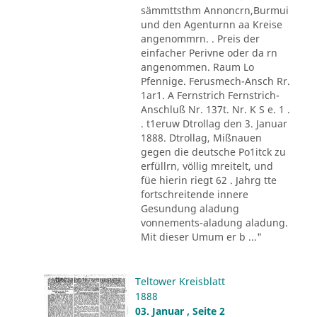
sämmttsthm Annoncrn,Burmui
und den Agenturnn aa Kreise
angenommrn. . Preis der
einfacher Perivne oder da rn
angenommen. Raum Lo
Pfennige. Ferusmech-Ansch Rr.
1ar1. A Fernstrich Fernstrich-
Anschluß Nr. 137t. Nr. K S e. 1 .
. t1eruw Dtrollag den 3. Januar
1888. Dtrollag, Mißnauen
gegen die deutsche Po1itck zu
erfüllrn, völlig mreitelt, und
füe hierin riegt 62 . Jahrg tte
fortschreitende innere
Gesundung aladung
vonnements-aladung aladung.
Mit dieser Umum er b ..."
Teltower Kreisblatt
1888
03. Januar , Seite 2