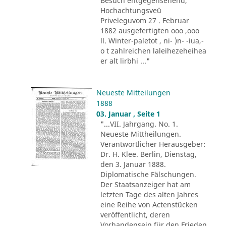
Besuch entgegensehend,
Hochachtungsveü
Priveleguvom 27 . Februar
1882 ausgefertigten ooo ,ooo
ll. Winter-paletot , ni- )n- -iua,-
o t zahlreichen laleihezeheihea
er alt lirbhi ..."
Neueste Mitteilungen
1888
03. Januar , Seite 1
"...VII. Jahrgang. No. 1.
Neueste Mittheilungen.
Verantwortlicher Herausgeber:
Dr. H. Klee. Berlin, Dienstag,
den 3. Januar 1888.
Diplomatische Fälschungen.
Der Staatsanzeiger hat am
letzten Tage des alten Jahres
eine Reihe von Actenstücken
veröffentlicht, deren
Vorhandensein für den Frieden