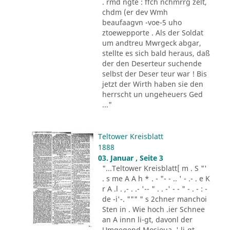
. rmd ngte : ffch nchmrrg zelt,
chdm (er dev Wmh
beaufaagvn -voe-5 uho
ztoewepporte . Als der Soldat
um andtreu Mwrgeck abgar,
stellte es sich bald heraus, daß
der den Deserteur suchende
selbst der Deser teur war ! Bis
jetzt der Wirth haben sie den
herrscht un ungeheuers Ged
..."
Teltower Kreisblatt
1888
03. Januar , Seite 3
"...Teltower Kreisblatt[ m . S "'
. s me A A h * . - "- - .. ' - .- . e K
r A .l . ,- . .- '-- " . . -' - - " - . - : -
de -i'-. """ " s 2chner manchoi
Sten in . Wie hoch .ier Schnee
an A innn li-gt, davonl der
Umgegend Mosioua .' li-gt