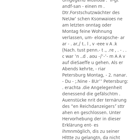
andf-san - einen m .
Dtr.Forstschutzwächter des
NeUw' schen Ksonwaioes ne
am letzten onntag oder
Montag feine Wohnung
verlassen, um- elorapsche- ar
ar - . ar,/ t.. l , v -eee v A .k
(Nach. tust penn.- t ., .re , . - . .
c war 'n ..d . aou -/'-'- m A A v
auf dieSaeffe u gehen. Als er
Abends kehrte, - riar
Petersburg Montag, - 2. nanar.
- Du - ;.Nine - 8Ur'' Petersburg:
. erachta .die Angelegenheit
denessend die gefälschtm .
Auenstücke nrit der ternärung
des "en Reichdanzeigers´' sttr
ahen en geschlossen. Unter
Hervorhebung der in dieser
Erklärung ent- es
ihmnmöglich, dis zu seiner
Hlttte zu gelangtn, da nicht