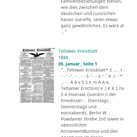
Familienbeziehungen stehen,
wie dies zwischen dem
deutschen und russischen
Kaiser zutreffe, seien etwas
ganz gewöhnliches. Es wäre al
..."
Teltower Kreisblatt
1888
05. Januar , Seite 1
"...Teltower Kreisblatt* S ... . t -
- - ' -' , - . - : S '- .- a :' ' K .r -'*
_. - . A A v S S K m A A e,
Tettomer Erschnnt e .l K K S hv
S A Inserate i)uerdrn n der
EmediUon : . Dienstags ,
Donnerstags und .
eonnabends. Berlin W. ,
Powdamer Strebe 2sd sowie in
sämnnlichm
AnnoneemBurmux und den