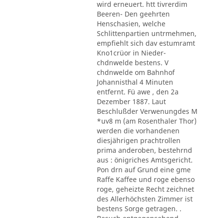
wird erneuert. htt tivrerdim
Beeren- Den geehrten
Henschasien, welche
Schlittenpartien untrmehmen,
empfiehlt sich dav estumramt
Kno1crüor in Nieder-
chdnwelde bestens. V
chdnwelde om Bahnhof
Johannisthal 4 Minuten
entfernt. Fü awe , den 2a
Dezember 1887. Laut
Beschlußder Verwenungdes M
*uv8 m (am Rosenthaler Thor)
werden die vorhandenen
diesjährigen prachtrollen
prima anderoben, bestehrnd
aus : önigriches Amtsgericht.
Pon drn auf Grund eine gme
Raffe Kaffee und roge ebenso
roge, geheizte Recht zeichnet
des Allerhöchsten Zimmer ist
bestens Sorge getragen. .