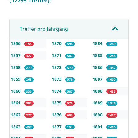
(12795 Treffer):
Treffer pro Jahrgang
1856
1870
1884
156
594
1249
1857
1871
1885
327
582
1266
1858
1872
1886
279
570
1387
1859
1873
1887
268
579
1460
1860
1874
1888
336
587
1435
1861
1875
1889
392
576
1346
1862
1876
1890
277
605
1417
1863
1877
1891
457
154
1460