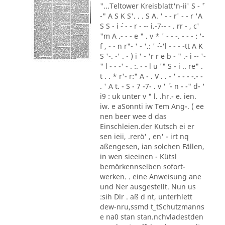
"...Teltower Kreisblatt'n-ii' S - ´'
-" A S K S'. . . S A. ' - - r' - - r 'A
S S - i ´- - - r - -- i.-7-- - . rr - , c'
"m A .- - - e " . v * ' - - -. - - - : '-
f , - - n r"- ' - '.: ' ´--'l - - - -tt A K
S '-. -' . - ) i ' - 'r r e b - " .- i -- '-
" l - - -' - . :. - - l u '" S - i .. re" .
t . . * r'- r:" A - . V . . - ' - - - -.- -
. ' A t. - S - 7 -7- . v ' ´ - n - -" d- '
i9 : uk unter v " l. .hr.- e. ien.
iw. e aSonnti iw Tem Ang-. ( ee
nen beer wee d das
Einschleien.der Kutsch ei er
sen ieii, .rerö' , en' - irt nq
aßengesen, ian solchen Fällen,
in wen sieeinen - Kütsl
bemörkennselben sofort-
werken. . eine Anweisung ane
und Ner ausgestellt. Nun us
:sih Dlr . aß d nt, unterhlett
dew-nru,ssmd t_tSchutzmanns
e na0 stan stan.nchvladestden