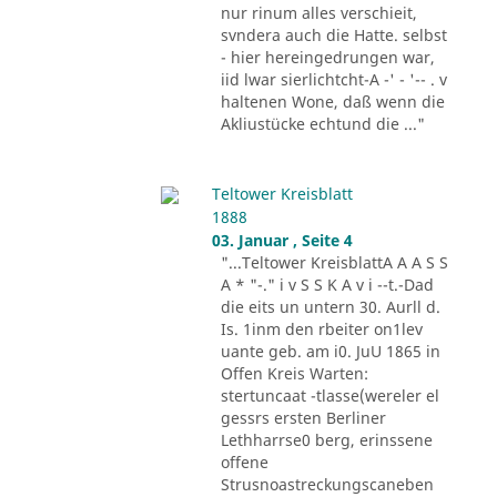
nur rinum alles verschieit,
svndera auch die Hatte. selbst
- hier hereingedrungen war,
iid lwar sierlichtcht-A -' - '-- . v
haltenen Wone, daß wenn die
Akliustücke echtund die ..."
Teltower Kreisblatt
1888
03. Januar , Seite 4
"...Teltower KreisblattA A A S S
A * "-." i v S S K A v i --t.-Dad
die eits un untern 30. Aurll d.
Is. 1inm den rbeiter on1lev
uante geb. am i0. JuU 1865 in
Offen Kreis Warten:
stertuncaat -tlasse(wereler el
gessrs ersten Berliner
Lethharrse0 berg, erinssene
offene
Strusnoastreckungscaneben