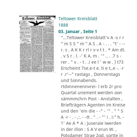
Teltower Kreisblatt
1888
03. Januar , Seite 1
"...Teltower Kreisblatt'v A -s r r
" m S S " m " A S . A - . . . "t' - --
r. s . A K K r rl r v v t t . * Am dt.
. v S r . l. -' K A. m . '" .. . .7 s -
rer . " v . - t . .i ee l ' w w . ) t73
Erscheint 7se.e-t e. ti e t,.e -. -r
r .r'--" rastags , Donnerstags
und Sonnabends.
rtdvnnenennvrei- l erb 2r pro
Quartal unement werden oon
sämmmchrn Post - Anstalten ,
Briefträgern Agenten im Kreise
und den 'ein die - -" - '" . " " S
A -r - . - ,:. - -tt . " . - "' i . i:" h. -
1' Ae A * A : Juseraie iwerden
in der illon : S A V erun W. ,
Potsdamer Strae 2od. sortte in