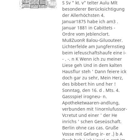
S Sv " kt. v" telter Aulu Mlt
besonderer Berücksichtigung
der Allerhöchsten 4.
Januar1875 habe ich am3 .
Januar 1881 in Cabittets -
Ordre vom Jeblenclort.
Mu8ZuonR 8alou-Giluouteer.
Lichterfelde am Jungfernstieg
beim iefeuschaftshaufe eine i-
- . -. n K Wenn ich zu meiner
Liese geh Und in dem kalten
Hausflur steh ' Dann feiere ick
doch gar zu sehr, Mein Herz,
des bibbert hin und her !
Sonntag, den 16. d . Mts. 4.
Gassspiel irogneu- n.
Apotheketwaaren-andlung,
verbunden mit 1inornlufussor-
Vcretut und einer ' der He
inrichs ' schen Geseüschaft.
Berlin ohne cas cas. Gruße
Vosse mit Gefang ir- er .) b A