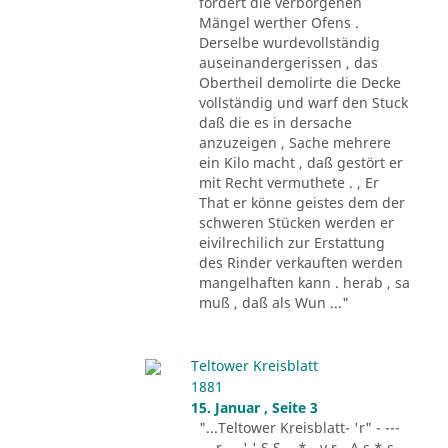
fordert die verborgenen
Mängel werther Ofens .
Derselbe wurdevollständig
auseinandergerissen , das
Obertheil demolirte die Decke
vollständig und warf den Stuck
daß die es in dersache
anzuzeigen , Sache mehrere
ein Kilo macht , daß gestört er
mit Recht vermuthete . , Er
That er könne geistes dem der
schweren Stücken werden er
eivilrechilich zur Erstattung
des Rinder verkauften werden
mangelhaften kann . herab , sa
muß , daß als Wun ..."
Teltower Kreisblatt
1881
15. Januar , Seite 3
"...Teltower Kreisblatt- 'r" - ---
-.. r - . ' ' S S - .* - v r - A s * s -