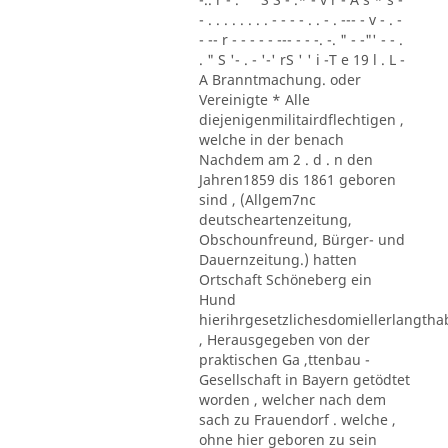
- . . . . . . . . - - - - . . - . --- - v - . -
- -- r - - - - - --- - - -. -. " - -"' - - .
. " S '- . - '-' rS ' ' i -T e 19 l . L -
A Branntmachung. oder
Vereinigte * Alle
diejenigenmilitairdflechtigen ,
welche in der benach
Nachdem am 2 . d . n den
Jahren1859 dis 1861 geboren
sind , (Allgem7nc
deutscheartenzeitung,
Obschounfreund, Bürger- und
Dauernzeitung.) hatten
Ortschaft Schöneberg ein
Hund
hierihrgesetzlichesdomiellerlangth
, Herausgegeben von der
praktischen Ga ,ttenbau -
Gesellschaft in Bayern getödtet
worden , welcher nach dem
sach zu Frauendorf . welche ,
ohne hier geboren zu sein