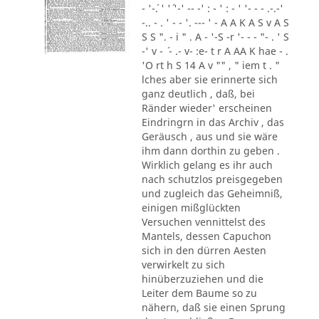
- '-´. ' '´ '-' -- -' : - ' : - ' '- - - .-.-'
-.. - . ' - - '. --- ' - A A K A S v A S
S S ". - i " . A - '-S -r '- - - "- . ' S
-' v - ´ - .- v- :e- t r A AA K hae - .
'O rt h S 14 A v "" , " iem t . "
lches aber sie erinnerte sich
ganz deutlich , daß, bei
Ränder wieder' erscheinen
Eindringrn in das Archiv , das
Geräusch , aus und sie wäre
ihm dann dorthin zu geben .
Wirklich gelang es ihr auch
nach schutzlos preisgegeben
und zugleich das Geheimniß,
einigen mißglückten
Versuchen vennittelst des
Mantels, dessen Capuchon
sich in den dürren Aesten
verwirkelt zu sich
hinüberzuziehen und die
Leiter dem Baume so zu
nähern, daß sie einen Sprung