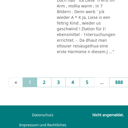
Doch hab ' ick Liese' n erst im
Arm , mollia warm ; in 7
Bildern . Denn werb ' jck
wieder A * K Ja, Liese is een
feltrig Kind , wieder us
geschwind ! Ztation für I!
ebensmittel - 1ntersuchungen
errichtet. -. Da dhaut man
eltouier reisäugethua eine
erste Harmonie n diesem J ..."
(current)
«
1
2
3
4
5
...
888
Datenschutz
Nicht angemeldet.
Impressum und Rechtliches