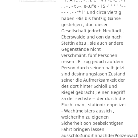
. , - . - t .--. e-.u"e.- 15 -' ' ' " '- -
- - - . - -r* l" und circa vierzig
haben -Bis bis fänfzig Gänse
gestehjen , don dieser
Gesellschaft jedoch Neuftadt .
Eberswalde und oon da nach
Stettin abzu , sie auch andere
Gegenstände nicht
verschmäht. fünf Personen
reisen . Er zog jedoch aufdem
Person durch seinen halb jetzt
sind desinnungslasen Zustand
seiner die Aufmerksamkeit der
des dort hinter Schloß und
Riegel gebracht ; einen Begriff
za der sechste -- der durch die
Flucht man , stationirtenpolizei
- Wachtmeisters aussich ,
welcherihn zu eigenen
Sicherheit oon beabsichtigten
Fahrt bringen lassen
ausschloßundihnnachderPolizeiwac