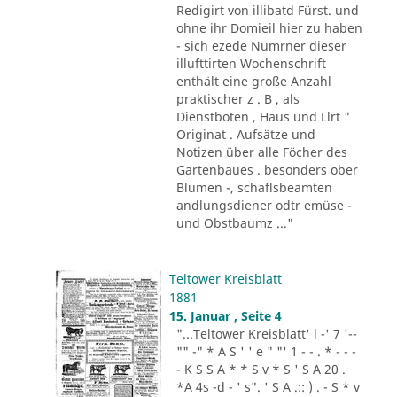
Redigirt von illibatd Fürst. und
ohne ihr Domieil hier zu haben
- sich ezede Numrner dieser
illufttirten Wochenschrift
enthält eine große Anzahl
praktischer z . B , als
Dienstboten , Haus und Llrt "
Originat . Aufsätze und
Notizen über alle Föcher des
Gartenbaues . besonders ober
Blumen -, schaflsbeamten
andlungsdiener odtr emüse -
und Obstbaumz ..."
Teltower Kreisblatt
1881
15. Januar , Seite 4
"...Teltower Kreisblatt' l -' 7 '--
"" -" * A S ' ' e " "' 1 - - . * - - -
- K S S A * * S v * S ' S A 20 .
*A 4s -d - ' s". ' S A .:: ) . - S * v