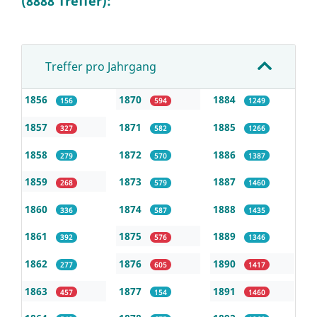
(8888 Treffer):
Treffer pro Jahrgang
1856
1870
1884
156
594
1249
1857
1871
1885
327
582
1266
1858
1872
1886
279
570
1387
1859
1873
1887
268
579
1460
1860
1874
1888
336
587
1435
1861
1875
1889
392
576
1346
1862
1876
1890
277
605
1417
1863
1877
1891
457
154
1460