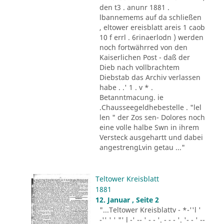
den t3 . anunr 1881 .
lbannemems auf da schließen
, eltower ereisblatt areis 1 caob
10 f errl . 6rinaerlodn ) werden
noch fortwährred von den
Kaiserlichen Post - daß der
Dieb nach vollbrachtem
Diebstab das Archiv verlassen
habe . .' 1 . v * .
Betanntmacung. ie
.Chausseegeldhebestelle . "lel
len " der Zos sen- Dolores noch
eine volle halbe Swn in ihrem
Versteck ausgehartt und dabei
angestrengLvin getau ..."
Teltower Kreisblatt
1881
12. Januar , Seite 2
"...Teltower Kreisblattv - *-''l '
-'' ' ' "' l -' -- ' - - '. - - - '. '- - ' --