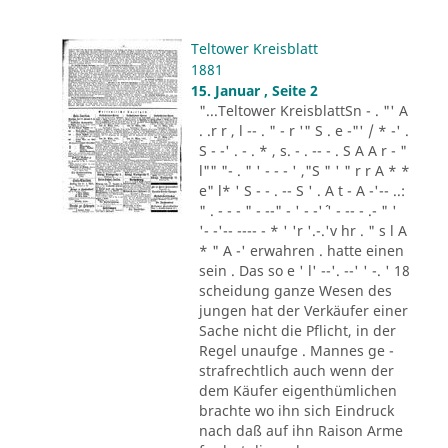
Teltower Kreisblatt
1881
15. Januar , Seite 2
"...Teltower KreisblattSn - . "' A
. .r r , l -- . " - r '" S . e -"' / * -' .
S - -' . - . * , s. - . -- - . S A A r - "
l"" "- . " ' - - - ' ,"S " ' " r r A * *
e" l* ' S - - . -- S ' . A t - A -'-- ..:
" . - - - " - --" - ' - -'´ ' - -- - .- " '
'- -'-- ---- - * ' 'r '.-.'v hr . " s l A
* " A -' erwahren . hatte einen
sein . Das so e ' l' --'. --' ' -. ' 18
scheidung ganze Wesen des
jungen hat der Verkäufer einer
Sache nicht die Pflicht, in der
Regel unaufge . Mannes ge -
strafrechtlich auch wenn der
dem Käufer eigenthümlichen
brachte wo ihn sich Eindruck
nach daß auf ihn Raison Arme