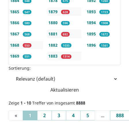
1864
1878
1892
548
675
1260
1865
1879
1893
547
628
1723
1866
1880
1894
580
596
1908
1867
1881
1895
568
692
1672
1868
1882
1896
550
1035
1561
1869
1883
551
1314
Sortierung:
Aktualisieren
Zeige
1 - 10
Treffer von insgesamt
8888
(current)
«
1
2
3
4
5
...
888