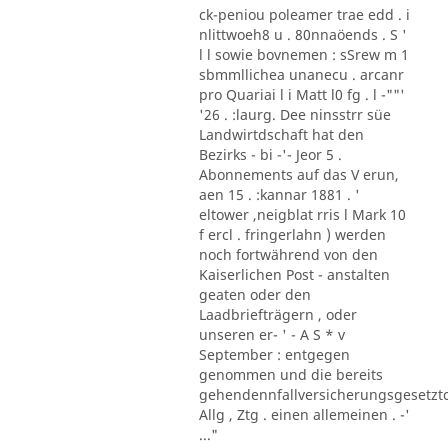
ck-peniou poleamer trae edd . i
nlittwoeh8 u . 80nnaöends . S '
l l sowie bovnemen : sSrew m 1
sbmmllichea unanecu . arcanr
pro Quariai l i Matt l0 fg . l -""'
'26 . :laurg. Dee ninsstrr süe
Landwirtdschaft hat den
Bezirks - bi -'- Jeor 5 .
Abonnements auf das V erun,
aen 15 . :kannar 1881 . '
eltower ,neigblat rris l Mark 10
f ercl . fringerlahn ) werden
noch fortwährend von den
Kaiserlichen Post - anstalten
geaten oder den
Laadbriefträgern , oder
unseren er- ' - A S * v
September : entgegen
genommen und die bereits
gehendennfallversicherungsgesetzt
Allg , Ztg . einen allemeinen . -'
..."