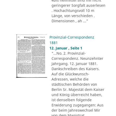
4bis heilmittel sind mii nicht
geringerer Sorgfalt auserlesen
. Hochachtungsvoll 10 m
Länge, von verschieden .
Dimensionen , ah ..."
Provinzial-Correspondenz
1881
12. Januar , Seite 1
"...No. 2. Provinzial-
Correspondenz. Neunzehnter
Jahrgang. 12. Januar 1881.
Dankschreiben des Kaisers.
Auf die Glückwunsch-
Adressen, welche die
städtischen Behörden von
Berlin Sr. Majestät dem Kaiser
und König überreicht haben,
ist denselben folgende
Erwiderung zugegangen: Aus
der beim Jahreswechsel Mir
von dem Magistrat