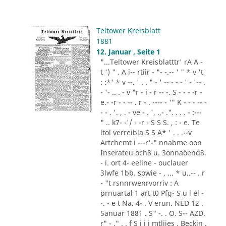
Teltower Kreisblatt
1881
12. Januar , Seite 1
"...Teltower Kreisblatttr' rA A -
t ') " . A i-- rtiir - "- -.-- ' " * v 't
: :*' * v --. ' . . " - ' -- - - - ' - '-- .
- '- .. . - v "r - i - r -- -. S - - - -r -
e.- -r - - -- . r - . ---- - '" K - - - -- -
- - . '. , . - ve - . ', .,- .". . . . - :---
" .. k7- -'/ - -r - S S S. , : - e. Te
ltol verreibla S S A* ' . . .--v
Artchemt i ---r'-" nnabme oon
Inserateu och8 u. 3onnaöend8.
- i. ort 4- eeline - ouclauer
3lwfe 1bb. sowie - , ... * u..-- . r
- "t rsnnrwenrvorriv : A
prnuartal 1 art t0 Pfg- S u l el -
-. - e t Na. 4- . V erun. NED 12 .
5anuar 1881 . S" -. . O. S-- AZD.
r" - ." . . f S i i i mtliies . Beckin ,