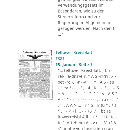
Verwendungsgesetz im
Besonderen, wie zu der
Steuerreform und zur
Regierung im Allgemeinen
gezogen werden. Nach den fr
..."
Teltower Kreisblatt
1881
15. Januar , Seite 1
"...Teltower Kreisblatt. , f.trl
rei-".a-dr,r-e'r. " A S -rrrrr: ,- -
oet -re,-, .-r --v '"" * i A S - su
-." ev *- - . -' , , 4 . K .. - ." . . -- S
* A . - ' . " - - '-' " -' " ' v - A S "
A - ' " - - ' - "- -' -- -. , .rr:rr - i . '
. '. , A A '- ,., , r " S . lr tu " , / s
" , ' - -' - i. .. - - ) .- .'. , bt Te
ltowerreisbl A ll ' 1 * . "l te te -
b' '. Arteheim A s v r - - V- r' A
s' unahe von Inseraten u än