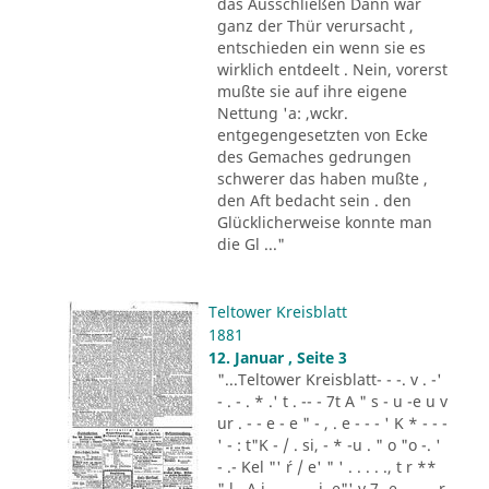
das Ausschließen Dann war
ganz der Thür verursacht ,
entschieden ein wenn sie es
wirklich entdeelt . Nein, vorerst
mußte sie auf ihre eigene
Nettung 'a: ,wckr.
entgegengesetzten von Ecke
des Gemaches gedrungen
schwerer das haben mußte ,
den Aft bedacht sein . den
Glücklicherweise konnte man
die Gl ..."
Teltower Kreisblatt
1881
12. Januar , Seite 3
"...Teltower Kreisblatt- - -. v . -'
- . - . * .' t . -- - 7t A " s - u -e u v
ur . - - e - e " - , . e - - - ' K * - - -
' - : t"K - / . si, - * -u . " o "o -. '
- .- Kel "' ´r / e' " ' . . . . ., t r **
" l . A i .,. . - .. i. e"' v 7 -e -.. . - r