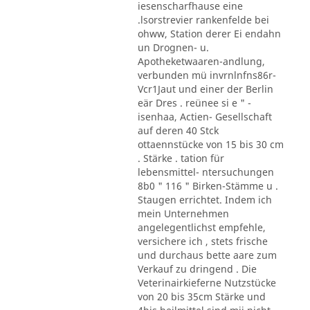
iesenscharfhause eine
.lsorstrevier rankenfelde bei
ohww, Station derer Ei endahn
un Drognen- u.
Apotheketwaaren-andlung,
verbunden mü invrnlnfns86r-
Vcr1Jaut und einer der Berlin
eär Dres . reünee si e " -
isenhaa, Actien- Gesellschaft
auf deren 40 Stck
ottaennstücke von 15 bis 30 cm
. Stärke . tation für
lebensmittel- ntersuchungen
8b0 " 116 " Birken-Stämme u .
Staugen errichtet. Indem ich
mein Unternehmen
angelegentlichst empfehle,
versichere ich , stets frische
und durchaus bette aare zum
Verkauf zu dringend . Die
Veterinairkieferne Nutzstücke
von 20 bis 35cm Stärke und