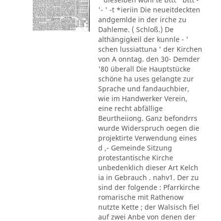
'- ' -t *ieriin Die neueitdeckten
andgemlde in der irche zu
Dahleme. ( Schloß.) De
althängigkeil der kunnle - '
schen lussiattuna ' der Kirchen
von A onntag. den 30- Demder
'80 überall Die Hauptstücke
schöne ha uses gelangte zur
Sprache und fandauchbier,
wie im Handwerker Verein,
eine recht abfällige
Beurtheiiong. Ganz befondrrs
wurde Widerspruch oegen die
projektirte Verwendung eines
d ,- Gemeinde Sitzung
protestantische Kirche
unbedenklich dieser Art Kelch
ia in Gebrauch . nahv1. Der zu
sind der folgende : Pfarrkirche
romarische mit Rathenow
nutzte Kette ; der Walsisch fiel
auf zwei Anbe von denen der