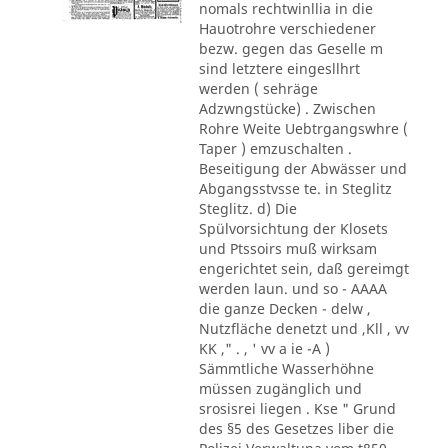
nomals rechtwinllia in die
Hauotrohre verschiedener
bezw. gegen das Geselle m
sind letztere eingesllhrt
werden ( sehräge
Adzwngstücke) . Zwischen
Rohre Weite Uebtrgangswhre (
Taper ) emzuschalten .
Beseitigung der Abwässer und
Abgangsstvsse te. in Steglitz
Steglitz. d) Die
Spülvorsichtung der Klosets
und Ptssoirs muß wirksam
engerichtet sein, daß gereimgt
werden laun. und so - AAAA
die ganze Decken - delw ,
Nutzfläche denetzt und ,Kll , vv
KK ," . , ' vv a ie -A )
Sämmtliche Wasserhöhne
müssen zugänglich und
srosisrei liegen . Kse " Grund
des §5 des Gesetzes liber die