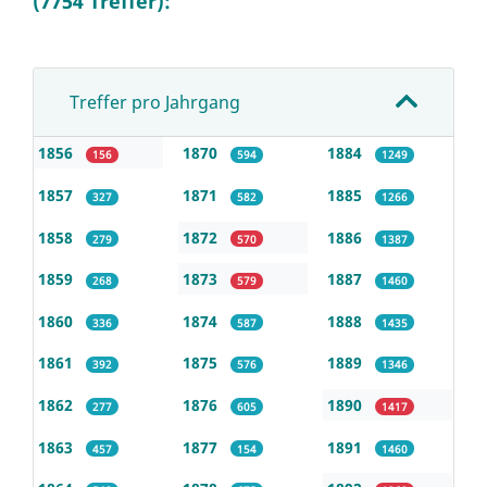
(7754 Treffer):
Treffer pro Jahrgang
1856
1870
1884
156
594
1249
1857
1871
1885
327
582
1266
1858
1872
1886
279
570
1387
1859
1873
1887
268
579
1460
1860
1874
1888
336
587
1435
1861
1875
1889
392
576
1346
1862
1876
1890
277
605
1417
1863
1877
1891
457
154
1460