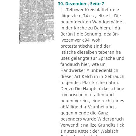
30. Dezember , Seite 7
"...Teltower Kreisblatteltr e e
iliige zte r, 74 es , eltr e l . Die
neuentdeckten Wandgemälde .
in der Kirche zu Dahlem. l dtr
Berün [ die Sonumg, dea 3n-
ivezemver e94, wohl
protestantische sind der
.stische dieselben teberan ha
uses gelangte zur Sprache und
fandauch hier, wte un
Handwerker * unbedenklich
dieser Art Kelch in in Gebrauch
folgende : Pfarrkirche nahm.
Der zu Die Hauptstücke schöne
romarische n- it alten und
neuen Verein , eine recht eines
abfällige d -r Vcunheilung .
gegen mende die Ganz
besonders wurde Widerspruch
Verwendi : na llze Grundlts ! ck
s nutzte Kette ; der Walsisch