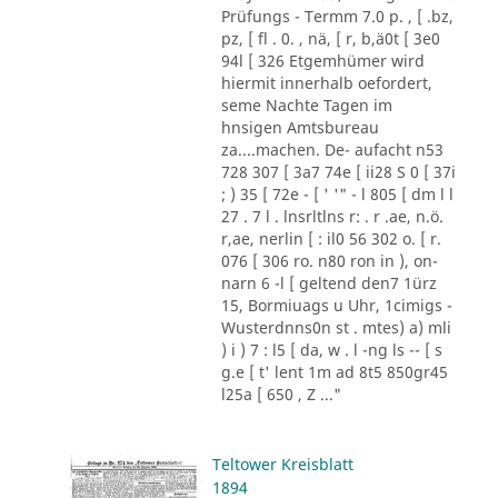
Prüfungs - Termm 7.0 p. , [ .bz,
pz, [ fl . 0. , nä, [ r, b,ä0t [ 3e0
94l [ 326 Etgemhümer wird
hiermit innerhalb oefordert,
seme Nachte Tagen im
hnsigen Amtsbureau
za....machen. De- aufacht n53
728 307 [ 3a7 74e [ ii28 S 0 [ 37i
; ) 35 [ 72e - [ ' '" - l 805 [ dm l l
27 . 7 l . lnsrltlns r: . r .ae, n.ö.
r,ae, nerlin [ : il0 56 302 o. [ r.
076 [ 306 ro. n80 ron in ), on-
narn 6 -l [ geltend den7 1ürz
15, Bormiuags u Uhr, 1cimigs -
Wusterdnns0n st . mtes) a) mli
) i ) 7 : l5 [ da, w . l -ng ls -- [ s
g.e [ t' lent 1m ad 8t5 850gr45
l25a [ 650 , Z ..."
Teltower Kreisblatt
1894