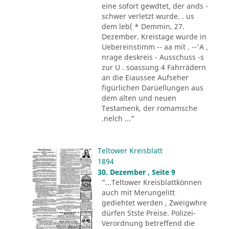
eine sofort gewdtet, der ands -
schwer verletzt wurde. . us
dem leb( * Demmin, 27.
Dezember. Kreistage wurde in
Uebereinstimm -- aa mit . --'A ,
nrage deskreis - Ausschuss -s
zur U . soassung 4 Fahrrädern
an die Eiaussee Aufseher
figürlichen Darüellungen aus
dem alten und neuen
Testamenk, der romamsche
.nelch ..."
Teltower Kreisblatt
1894
30. Dezember , Seite 9
"...Teltower Kreisblattkönnen
auch mit Merungelitt
gediehtet werden , Zweigwhre
dürfen Stste Preise. Polizei-
Verordnung betreffend die