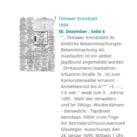
Teltower Kreisblatt
1894
30. Dezember , Seite 6
"...Teltower Kreisblattlt.9ö
Amtliche Bekanntmachungen
Bekanntmachung Als
zuaelaufen ist ein aelber
Jagdbund angemeldet worden
. DrrKausmenn 0oedathier,
Srbastinn Straße 76 . ist zum
Konlursderwalter ernannt.
Anmeldesrüst bis A""" --S .- -_
S b vob -' wvob tum 9 . .edrnar
1ö95 . Wahl des Verwalters
und Ier llöiügs -Wuöterdänsen
- ütenwalcle - 7öpobiaer
weindaaa. llilltlir v-um Tngo
ilor lletrioderül7nuno eventuell
Gläubtger- Ausschusses den
24. Januar 1b95, Mittags 1 Uhr.