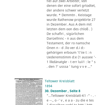
fiel auf zwei Arbeiter, von
denen der eine sofort grtodtet,
der andere schwer verletzt
wurde. * Demmtn . Keistage
wurde Rathenow projektirte 27
in Dezember. Aus A dem mit
letzten dem oon des chloß . )
De schaflri , sigürlichen
Darüellnnc - n aus dem
Testament, der ro namsche
Onen n - d .llo ver d.i d:-
gehörigen erboum 't'iie t : n
Uederemstimm d:e (1 aussee '-
1 llkdänatgkr - t err luii1 : le " s
. den ?' usssa ' tung v v e ..."
Teltower Kreisblatt
1894
30. Dezember , Seite 8
"...Teltower Kreisblatt-K1 -" - . -
e --., o -' v , e a a - zu die e tes
" dieselben wohl te bttt ' bttt -