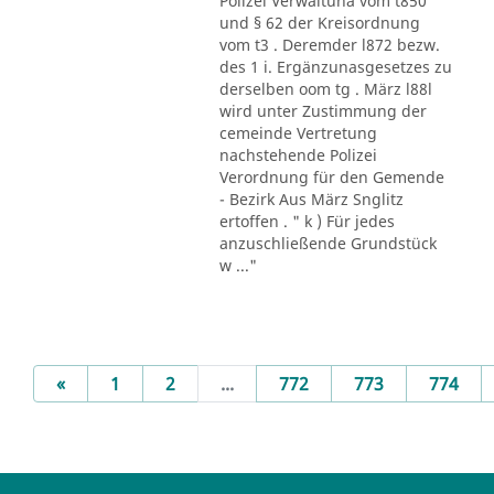
Polizei Verwaltuna vom t850
und § 62 der Kreisordnung
vom t3 . Deremder l872 bezw.
des 1 i. Ergänzunasgesetzes zu
derselben oom tg . März l88l
wird unter Zustimmung der
cemeinde Vertretung
nachstehende Polizei
Verordnung für den Gemende
- Bezirk Aus März Snglitz
ertoffen . " k ) Für jedes
anzuschließende Grundstück
w ..."
Previous
«
1
2
...
772
773
774