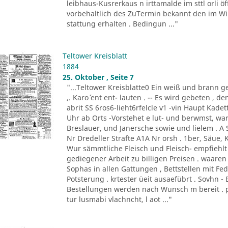
leibhaus-Kusrerkaus n irttamalde im sttl orli ö
vorbehaltlich des ZuTermin bekannt den im Wi
stattung erhalten . Bedingun ..."
Teltower Kreisblatt
1884
25. Oktober , Seite 7
"...Teltower Kreisblatte0 Ein weiß und brann g
,. Karo´´ ent ent- lauten . -- Es wird gebeten 
abrit SS 6ros6-lieht6rfelcle v1 -vin Haupt Kade
Uhr ab Orts -Vorstehet e lut- und berwmst, wa
Breslauer, und Janersche sowie und lielem . A S
Nr Dredeller Strafte A1A Nr orsh . 1ber, Säue, 
Wur sämmtliche Fleisch und Fleisch- empfiehlt i
gediegener Arbeit zu billigen Preisen . waaren 
Sophas in allen Gattungen , Bettstellen mit F
Potsterung . krtester üeit ausaefübrt . Sovhn -
Bestellungen werden nach Wunsch m bereit . pi
tur lusmabi vlachncht, l aot ..."