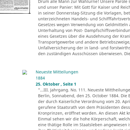
Drum alle Mann zur Wahlurne! Unsere Parole s
und unser Panier: Mit Gott für Kaiser und Reic
in seiner Donnerstag-Sitzung die Vorlagen, bet
unterzeichneten Handels- und Schifffahrtsvert
Gesetzes wegen Verwendung von Geldmitteln a
Unterhaltung von Post- Dampfschiffsverbindu
eines Gesetzes über die Ausdehnung der Kran
Transportgewerbe und andere Betriebszweige,
Unfallversicherung der in land- und forstwirth
den zuständigen Ausschüssen überwiesen. Die „
Neueste Mitteilungen
1884
25. Oktober , Seite 1
"...III. Jahrgang. No. 111. Neueste Mittheilung
Berlin, Sonnabend, den 25. October 1884. Die 
der durch Kaiserliche Verordnung vom 20. Ap
gerufene Staatsrath von dem Präsidenten dess
Kronprinzen, eröffnet worden. An diesen Akt kn
Einmal sehen wir die hohe Körperschaft, wel
eine thätige Rolle im Staatsleben angewiesen 