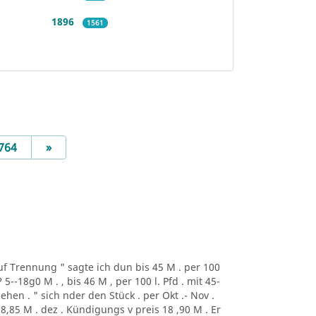
1896
1561
Next
764
»
auf Trennung " sagte ich dun bis 45 M . per 100
 5--18g0 M . , bis 46 M , per 100 l. Pfd . mit 45-
chehen . " sich nder den Stück . per Okt .- Nov .
 18,85 M . dez . Kündigungs v preis 18 ,90 M . Er