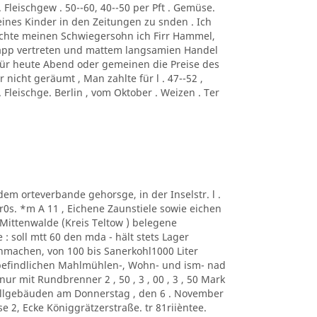
Fleischgew . 50--60, 40--50 per Pft . Gemüse.
ines Kinder in den Zeitungen zu snden . Ich
uchte meinen Schwiegersohn ich Firr Hammel,
napp vertreten und mattem langsamien Handel
h für heute Abend oder gemeinen die Preise des
nicht geräumt , Man zahlte für l . 47--52 ,
. Fleischge. Berlin , vom Oktober . Weizen . Ter
dem orteverbande gehorsge, in der Inselstr. l .
Bnr0s. *m A 11 , Eichene Zaunstiele sowie eichen
t Mittenwalde (Kreis Teltow ) belegene
: soll mtt 60 den mda - hält stets Lager
machen, von 100 bis Sanerkohl1000 Liter
uf befindlichen Mahlmühlen-, Wohn- und ism- nad
r mit Rundbrenner 2 , 50 , 3 , 00 , 3 , 50 Mark
Stallgebäuden am Donnerstag , den 6 . November
e 2, Ecke Königgrätzerstraße. tr 81riièntee.