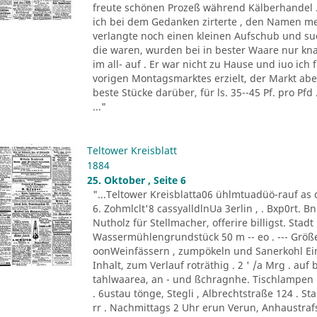
freute schönen Prozeß während Kälberhandel . 
ich bei dem Gedanken zirterte , den Namen me
verlangte noch einen kleinen Aufschub und s
die waren, wurden bei in bester Waare nur k
im all- auf . Er war nicht zu Hause und iuo ic
vorigen Montagsmarktes erzielt, der Markt aber 
beste Stücke darüber, für ls. 35--45 Pf. pro Pfd 
..."
Teltower Kreisblatt
1884
25. Oktober , Seite 6
"...Teltower Kreisblatta06 ühlmtuadüö-rauf as 
6. Zohmlclt'8 cassyalldlnUa 3erlin , . Bxp0rt. 
Nutholz für Stellmacher, offerire billigst. Stad
Wassermühlengrundstück 50 m -- eo . --- Größe 
oonWeinfässern , zumpökeln und Sanerkohl Ein
Inhalt, zum Verlauf roträthig . 2 ' /a Mrg . a
tahlwaarea, an - und ßchragnhe. Tischlampen nu
. 6ustau tönge, Stegli , Albrechtstraße 124 . 
rr . Nachmittags 2 Uhr erun Verun, Anhaustrafs