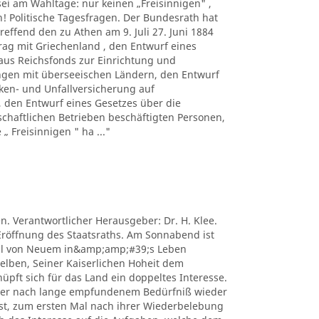
ei am Wahltage: nur keinen „Freisinnigen" ,
h! Politische Tagesfragen. Der Bundesrath hat
reffend den zu Athen am 9. Juli 27. Juni 1884
rag mit Griechenland , den Entwurf eines
us Reichsfonds zur Einrichtung und
ngen mit überseeischen Ländern, den Entwurf
ken- und Unfallversicherung auf
 den Entwurf eines Gesetzes über die
schaftlichen Betrieben beschäftigten Personen,
 Freisinnigen " ha ..."
en. Verantwortlicher Herausgeber: Dr. H. Klee.
Eröffnung des Staatsraths. Am Sonnabend ist
ril von Neuem in&amp;amp;#39;s Leben
elben, Seiner Kaiserlichen Hoheit dem
üpft sich für das Land ein doppeltes Interesse.
cher nach lange empfundenem Bedürfniß wieder
ist, zum ersten Mal nach ihrer Wiederbelebung