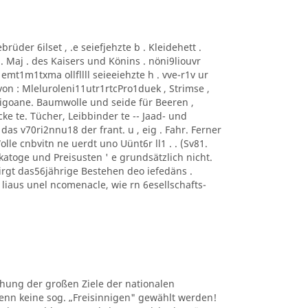
brüder 6ilset , .e seiefjehzte b . Kleidehett .
. Maj . des Kaisers und Könins . nöni9liouvr
emt1m1txma ollfllll seieeiehzte h . vve-r1v ur
on : Mleluroleni11utr1rtcPro1duek , Strimse ,
Vigoane. Baumwolle und seide für Beeren ,
ke te. Tücher, Leibbinder te -- Jaad- und
das v70ri2nnu18 der frant. u , eig . Fahr. Ferner
lle cnbvitn ne uerdt uno Uünt6r ll1 . . (Sv81.
katoge und Preisusten ' e grundsätzlich nicht.
rgt das56jährige Bestehen deo iefedäns .
r liaus unel ncomenacle, wie rn 6esellschafts-
lichung der großen Ziele der nationalen
wenn keine sog. „Freisinnigen" gewählt werden!