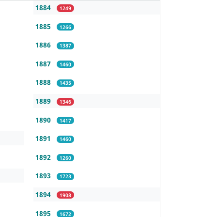
1884
1249
1885
1266
1886
1387
1887
1460
1888
1435
1889
1346
1890
1417
1891
1460
1892
1260
1893
1723
1894
1908
1895
1672