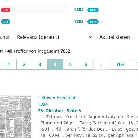
1882
550
1035
1883
551
1314
Aktualisieren
rung:
31 - 40
Treffer von insgesamt
7632
evious
(current)
1
2
3
4
5
6
...
763
Teltower Kreisblatt
1884
25. Oktober , Seite 5
"...Teltower Kreisblatt" lagen Advokaten . Sie 
Pfund und 20 pct . Tara ; Bakonier 45 Oir , 18 , ?
-50 ll . Pfd . Tara Pf. för das Dez . " Es soll ges
18 , 60 M . , per Nov . 18, 55 M ., per Apnl Mai