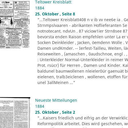
Teltower Kreisblatt
1884
25. Oktober , Seite 8
"...Teltower Kreisblatt408 n v ib vv nee6e ia . Ge
Strnmpslvaaren - abrikanten Hoflieferanten Se 
notnotecant. ndvUn . 87 viciow1ier Strn8see 87 
bevorsta enden Raison empfehlen unter La er v
Socken Deinkleider , Jacken, öemdenn Wolle . 
Damen undKmder. -- Ierfest-Tailleu, Weiten, läc
Reiseweiten , (amaschen , 0audschnoe, engl . , 
: Unterkleider Normal-Unterkleider in reimer Wo
Prot. rsücr) für Herren , Damen und Kinder. Ka
baldunel baumwollenen nleieler0ür gaenuät bi
eielenen, tralb3eiclenen , wollenen, etoffen fü
unel 3allMeinen ..."
Neueste Mitteilungen
1884
25. Oktober , Seite 2
"...Kaisers friedlich und eifrig an der Verwirk
Reformpolitik arbeitet. Dies wird geschehen, 