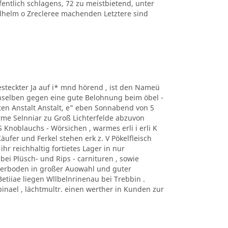
ffentlich schlagens, 72 zu meistbietend, unter
lhelm o Zrecleree machenden Letztere sind
esteckter Ja auf i* mnd hörend , ist den Nameü
, denselben gegen eine gute Belohnung beim öbel -
tten Anstalt Anstalt, e" eben Sonnabend von 5
rme Selnniar zu Groß Lichterfelde abzuvon
 Knoblauchs - Wörsichen , warmes erli i erli K
Käufer und Ferkel stehen erk z. V Pökelfleisch
hr reichhaltig fortietes Lager in nur
bei Plüsch- und Rips - carnituren , sowie
ederboden in großer Auowahl und guter
 Betiiae liegen Wllbelnrinenau bei Trebbin .
nael , lächtmultr. einen werther in Kunden zur