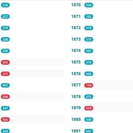
1870
156
594
1871
327
582
1872
279
570
1873
268
579
1874
336
587
1875
392
576
1876
277
605
1877
457
154
1878
548
675
1879
547
628
1880
580
596
1881
568
692