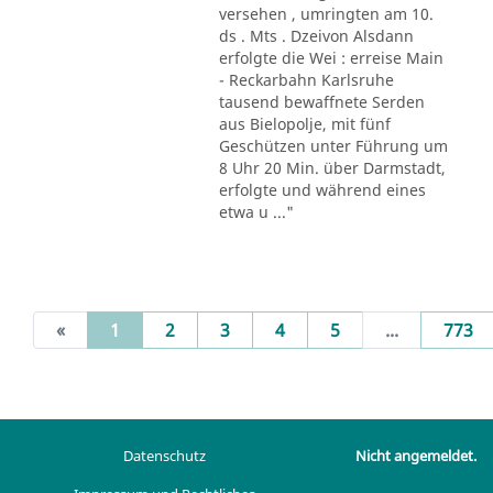
versehen , umringten am 10.
ds . Mts . Dzeivon Alsdann
erfolgte die Wei : erreise Main
- Reckarbahn Karlsruhe
tausend bewaffnete Serden
aus Bielopolje, mit fünf
Geschützen unter Führung um
8 Uhr 20 Min. über Darmstadt,
erfolgte und während eines
etwa u ..."
(current)
«
1
2
3
4
5
...
773
Datenschutz
Nicht angemeldet.