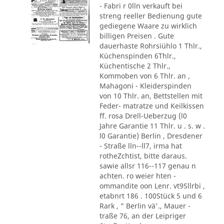
- Fabri r 0lln verkauft bei
streng reeller Bedienung gute
gediegene Waare zu wirklich
billigen Preisen . Gute
dauerhaste Rohrsiühlo 1 Thlr.,
Küchenspinden 6Thlr.,
Küchentische 2 Thlr.,
Kommoben von 6 Thlr. an ,
Mahagoni - Kleiderspinden
von 10 Thlr. an, Bettstellen mit
Feder- matratze und Keilkissen
ff. rosa Drell-Ueberzug (l0
Jahre Garantie 11 Thlr. u . s. w .
l0 Garantie) Berlin , Dresdener
- Straße lln--ll7, irma hat
rotheZchtist, bitte daraus.
sawie allsr 116--117 genau n
achten. ro weier hten -
ommandite oon Lenr. vt9Sllrbi ,
etabnrt 186 . 100Stück 5 und 6
Rark , " Berlin vä'., Mauer -
traße 76, an der Leipriger