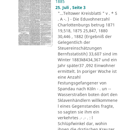
1885
25. Juli , Seite 3
"...Teltower Kreisblatti " v . * S
. A -. ) - Die Eduvohnerzahl
Charlottenburgs betrug 1871
19,518, 1875 25,847, 1880
30,446 , 1882 (Ergebniß der
Gelegentlich der
Steuereinschätzungen
Bernfsstatistih) 33,607 sind im
Winter 1883k8434,367 und ein
Jahr später37 ,092 Einwohner
ermittelt. In poriger Woche ist
eine Anzahl
Festungsgefangener von
Spandau nach Köln - . un --
Wasserstraßen boten dort den
Sklavenhändlern willkommene
l eines Gegenstandes fragte,
so sagten sie ihm ein
verkehrtes .- .- . : l
Schlüpfwinkel dar, wohin
ihnen die drstischen Kreuzer