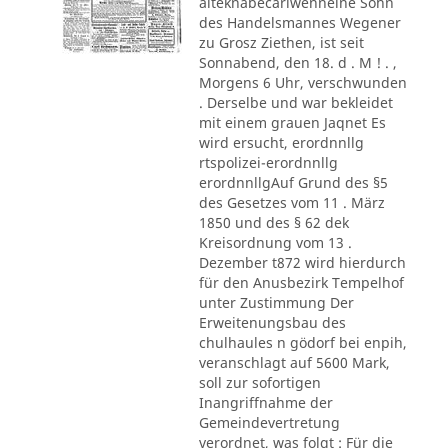
alteknabecarlwenneine Sohn
des Handelsmannes Wegener
zu Grosz Ziethen, ist seit
Sonnabend, den 18. d . M ! . ,
Morgens 6 Uhr, verschwunden
. Derselbe und war bekleidet
mit einem grauen Jaqnet Es
wird ersucht, erordnnllg
rtspolizei-erordnnllg
erordnnllgAuf Grund des §5
des Gesetzes vom 11 . März
1850 und des § 62 dek
Kreisordnung vom 13 .
Dezember t872 wird hierdurch
für den Anusbezirk Tempelhof
unter Zustimmung Der
Erweitenungsbau des
chulhaules n gödorf bei enpih,
veranschlagt auf 5600 Mark,
soll zur sofortigen
Inangriffnahme der
Gemeindevertretung
verordnet, was folgt : Für die