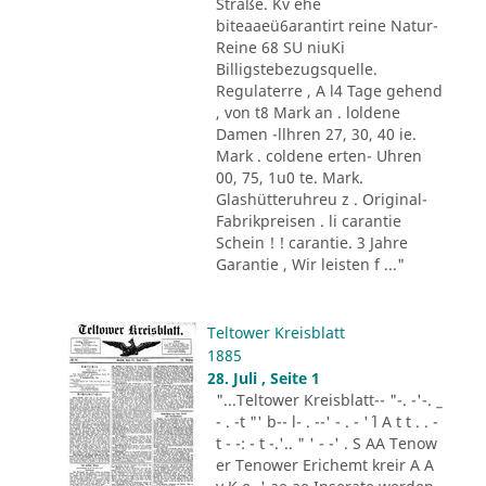
Straße. Kv ehe
biteaaeü6arantirt reine Natur-
Reine 68 SU niuKi
Billigstebezugsquelle.
Regulaterre , A l4 Tage gehend
, von t8 Mark an . loldene
Damen -llhren 27, 30, 40 ie.
Mark . coldene erten- Uhren
00, 75, 1u0 te. Mark.
Glashütteruhreu z . Original-
Fabrikpreisen . li carantie
Schein ! ! carantie. 3 Jahre
Garantie , Wir leisten f ..."
Teltower Kreisblatt
1885
28. Juli , Seite 1
"...Teltower Kreisblatt-- "-. -'-. _
- . -t "' b-- l- . --' - . - '´ l A t t . . -
t - -: - t -.'.. " ' - -' . S AA Tenow
er Tenower Erichemt kreir A A