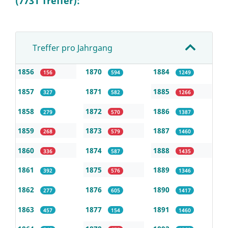
(7731 Treffer):
Treffer pro Jahrgang
1856
1870
1884
156
594
1249
1857
1871
1885
327
582
1266
1858
1872
1886
279
570
1387
1859
1873
1887
268
579
1460
1860
1874
1888
336
587
1435
1861
1875
1889
392
576
1346
1862
1876
1890
277
605
1417
1863
1877
1891
457
154
1460