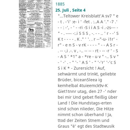
1885
25. Juli , Seite 4
"...Teltower Kreisblatt'A sv7 " e
- t . -'i' :e- i ' -fet . :..A A '." -7 .'
- - : -', - ' - -ri -S i i A S -i .-zs--- -
" - . ---- -:.i S S S , -. - - .. ' r - -' S
K t - - - - . K ." ' '. . r --"-u- i1r' -
r" - e n S - v rK - - - - " - - A S r -
. -- -,i .-. v , -.. -- -- - rt - -- -r ' - S
- A S ' *1" a - *re - u v " -.. S v "
- ' -' . - " '- ' A S ' - " '-'r' '-'c S
S i K * - Zurersicht ! Auf,
sehwärmt und trinkt, geliebte
Brüder, bicean5leea ig
kemhelbal 4tuieemck9v-K
Giet1tnnr utag, den 27 -' nder
bei mir Und gebet fleißig über
Land ! Die Hundstags-erten
sind schon nlieder, Die Hitze
nimmt schon überhand ! Ja,
ttod der Zeiten Stnem und
Graus "´e' egt des Stadtwusik