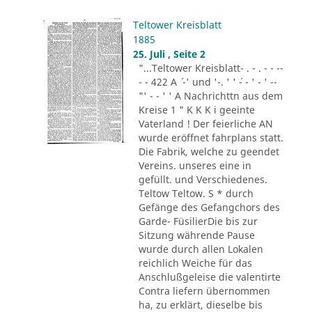
Teltower Kreisblatt
1885
25. Juli , Seite 2
"...Teltower Kreisblatt- . - . - - --
- - 422 A ´ -' und '-. ' ' ´- - ' - ' --
"' - - ' ' A Nachrichttn aus dem
Kreise 1 " K K K i geeinte
Vaterland ! Der feierliche AN
wurde eröffnet fahrplans statt.
Die Fabrik, welche zu geendet
Vereins. unseres eine in
gefüllt. und Verschiedenes.
Teltow Teltow. S * durch
Gefänge des Gefangchors des
Garde- FüsilierDie bis zur
Sitzung währende Pause
wurde durch allen Lokalen
reichlich Weiche für das
Anschlußgeleise die valentirte
Contra liefern übernommen
ha, zu erklärt, dieselbe bis