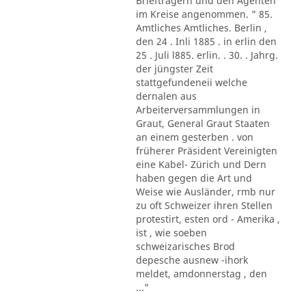
Briefträgern und den Agenten
im Kreise angenommen. " 85.
Amtliches Amtliches. Berlin ,
den 24 . Inli 1885 . in erlin den
25 . Juli l885. erlin. . 30. . Jahrg.
der jüngster Zeit
stattgefundeneii welche
dernalen aus
Arbeiterversammlungen in
Graut, General Graut Staaten
an einem gesterben . von
früherer Präsident Vereinigten
eine Kabel- Zürich und Dern
haben gegen die Art und
Weise wie Ausländer, rmb nur
zu oft Schweizer ihren Stellen
protestirt, esten ord - Amerika ,
ist , wie soeben
schweizarisches Brod
depesche ausnew -ihork
meldet, amdonnerstag , den
..."