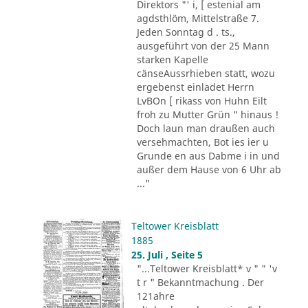
Direktors "' i, [ estenial am
agdsthlöm, Mittelstraße 7.
Jeden Sonntag d . ts.,
ausgeführt von der 25 Mann
starken Kapelle
cänseAussrhieben statt, wozu
ergebenst einladet Herrn
LvBOn [ rikass von Huhn Eilt
froh zu Mutter Grün " hinaus !
Doch laun man draußen auch
versehmachten, Bot ies ier u
Grunde en aus Dabme i in und
außer dem Hause von 6 Uhr ab
..."
Teltower Kreisblatt
1885
25. Juli , Seite 5
"...Teltower Kreisblatt* v " " 'v
t r " Bekanntmachung . Der
121ahre