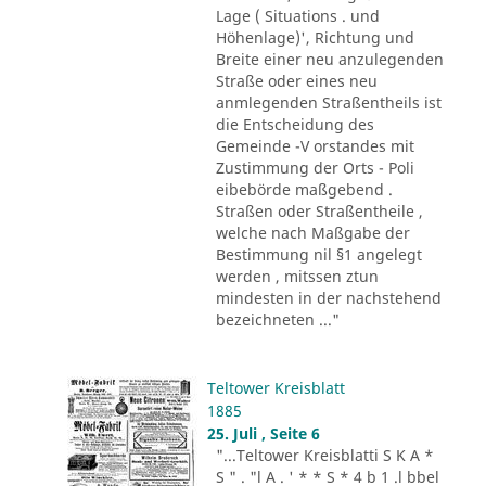
Lage ( Situations . und
Höhenlage)', Richtung und
Breite einer neu anzulegenden
Straße oder eines neu
anmlegenden Straßentheils ist
die Entscheidung des
Gemeinde -V orstandes mit
Zustimmung der Orts - Poli
eibebörde maßgebend .
Straßen oder Straßentheile ,
welche nach Maßgabe der
Bestimmung nil §1 angelegt
werden , mitssen ztun
mindesten in der nachstehend
bezeichneten ..."
Teltower Kreisblatt
1885
25. Juli , Seite 6
"...Teltower Kreisblatti S K A *
S " . "l A . ' * * S * 4 b 1 .l bbel