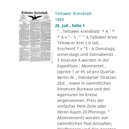
Teltower Kreisblatt
1885
25. Juli , Seite 1
"...Teltower Kreisblatt- * K ' *
* A v " - S ,"' " A Teltower Kreis
Teltow er Krei s b latt. .
Erscheint * v "S - A Dienstags,
onnerstags und Sonnabends .
S Inserate A werden in der
Expedition : Abonnemet ,
Jopreie 1 ar e5 sd pro Quartal .
Berlin W. , Potsdamer Stratzen
26d. . sowie in sämmtlichen
binoncen-Bureaux und deii
Agenturen im Kreise
angenommen. Preis der
einfacher Petit-Zeile oder
deren Raum 20 Pfennige. "
Abonnements werden von
sämmtlichen Post-Anstalten,