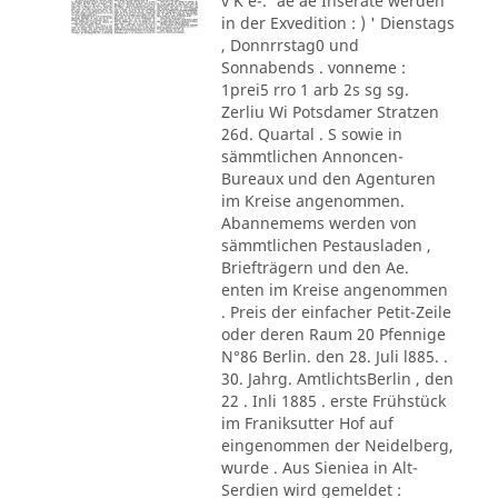
v K e-.' ae ae Inserate werden
in der Exvedition : ) ' Dienstags
, Donnrrstag0 und
Sonnabends . vonneme :
1prei5 rro 1 arb 2s sg sg.
Zerliu Wi Potsdamer Stratzen
26d. Quartal . S sowie in
sämmtlichen Annoncen-
Bureaux und den Agenturen
im Kreise angenommen.
Abannemems werden von
sämmtlichen Pestausladen ,
Briefträgern und den Ae.
enten im Kreise angenommen
. Preis der einfacher Petit-Zeile
oder deren Raum 20 Pfennige
N°86 Berlin. den 28. Juli l885. .
30. Jahrg. AmtlichtsBerlin , den
22 . Inli 1885 . erste Frühstück
im Franiksutter Hof auf
eingenommen der Neidelberg,
wurde . Aus Sieniea in Alt-
Serdien wird gemeldet :