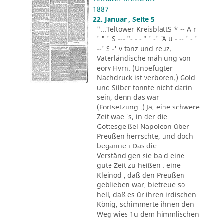
1887
22. Januar , Seite 5
"...Teltower KreisblattS * -- A r
' " " S --- "- - - " ' -' ´ A u - -- ' - '
--' S -' v tanz und reuz.
Vaterländische mählung von
eorv Hvrn. (Unbefugter
Nachdruck ist verboren.) Gold
und Silber tonnte nicht darin
sein, denn das war
(Fortsetzung .) Ja, eine schwere
Zeit wae 's, in der die
Gottesgeißel Napoleon über
Preußen herrschte, und doch
begannen Das die
Verständigen sie bald eine
gute Zeit zu heißen . eine
Kleinod , daß den Preußen
geblieben war, bietreue so
hell, daß es ür ihren irdischen
König, schimmerte ihnen den
Weg wies 1u dem himmlischen