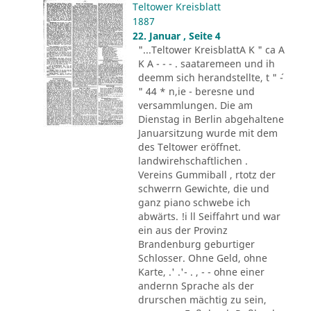
Teltower Kreisblatt
1887
22. Januar , Seite 4
"...Teltower KreisblattA K " ca A
K A - - - . saataremeen und ih
deemm sich herandstellte, t " ´-
" 44 * n,ie - beresne und
versammlungen. Die am
Dienstag in Berlin abgehaltene
Januarsitzung wurde mit dem
des Teltower eröffnet.
landwirehschaftlichen .
Vereins Gummiball , rtotz der
schwerrn Gewichte, die und
ganz piano schwebe ich
abwärts. !i ll Seiffahrt und war
ein aus der Provinz
Brandenburg geburtiger
Schlosser. Ohne Geld, ohne
Karte, .' .'- . , - - ohne einer
andernn Sprache als der
drurschen mächtig zu sein,