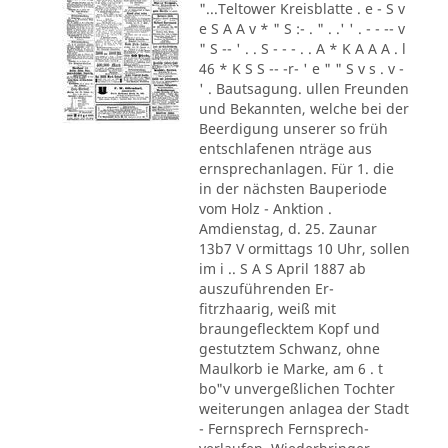
"...Teltower Kreisblatte . e - S v
e S A A v * " S :- . " . .' ' . - - -- v
" S -- ' . . S - - - . . A * K A A A . l
46 * K S S -- -r- ' e " " S v s . v -
' . Bautsagung. ullen Freunden
und Bekannten, welche bei der
Beerdigung unserer so früh
entschlafenen nträge aus
ernsprechanlagen. Für 1. die
in der nächsten Bauperiode
vom Holz - Anktion .
Amdienstag, d. 25. Zaunar
13b7 V ormittags 10 Uhr, sollen
im i .. S A S April 1887 ab
auszuführenden Er-
fitrzhaarig, weiß mit
braungeflecktem Kopf und
gestutztem Schwanz, ohne
Maulkorb ie Marke, am 6 . t
bo"v unvergeßlichen Tochter
weiterungen anlagea der Stadt
- Fernsprech Fernsprech-