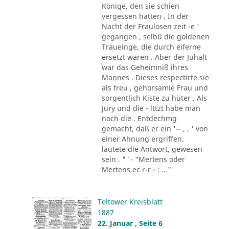
Könige, den sie schien
vergessen hatten . In der
Nacht der Fraulosen zeit -e '
gegangen , selbü die goldenen
Traueinge, die durch eiferne
ersetzt waren . Aber der Juhalt
war das Geheimniß ihres
Mannes . Dieses respectirte sie
als treu , gehorsamie Frau und
sorgentlich Kiste zu hüter . Als
Jury und die - lttzt habe man
noch die . Entdechmg
gemacht, daß er ein '-- , , ' von
einer Ahnung ergriffen.
lautete die Antwort, gewesen
sein . " '- "Mertens oder
Mertens.ec r-r - : ..."
Teltower Kreisblatt
1887
22. Januar , Seite 6