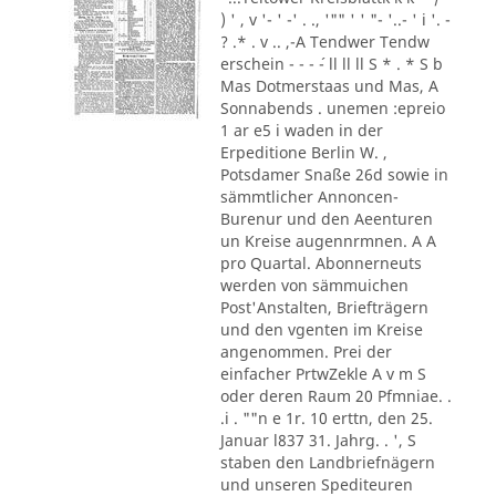
) ' , v '- ' -' . ., '"" ' ' "- '..- ' i '. -
? .* . v .. ,-A Tendwer Tendw
erschein - - - ´- ll ll ll S * . * S b
Mas Dotmerstaas und Mas, A
Sonnabends . unemen :epreio
1 ar e5 i waden in der
Erpeditione Berlin W. ,
Potsdamer Snaße 26d sowie in
sämmtlicher Annoncen-
Burenur und den Aeenturen
un Kreise augennrmnen. A A
pro Quartal. Abonnerneuts
werden von sämmuichen
Post'Anstalten, Briefträgern
und den vgenten im Kreise
angenommen. Prei der
einfacher PrtwZekle A v m S
oder deren Raum 20 Pfmniae. .
.i . ""n e 1r. 10 erttn, den 25.
Januar l837 31. Jahrg. . ', S
staben den Landbriefnägern
und unseren Spediteuren