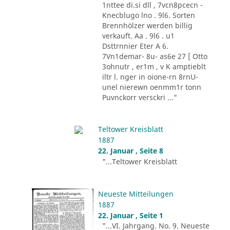
1nttee di.si dll , 7vcn8pcecn -
Knecblugo lno . 9l6. Sorten
Brennhölzer werden billig
verkauft. Aa . 9l6 . u1
Dsttrnnier Eter A 6.
7Vn1demar- 8u- as6e 27 [ Otto
3ohnutr , er1m , v K amptieblt
iltr l. nger in oione-rn 8rnU-
unel nierewn oenmm1r tonn
Puvnckorr versckri ..."
Teltower Kreisblatt
1887
22. Januar , Seite 8
"...Teltower Kreisblatt
Neueste Mitteilungen
1887
22. Januar , Seite 1
"...VI. Jahrgang. No. 9. Neueste