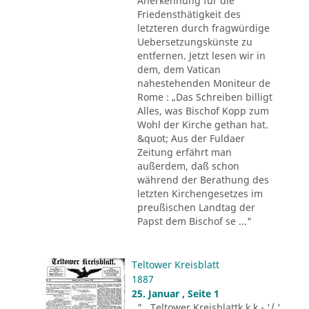
Anerkennung für die
Friedensthätigkeit des
letzteren durch fragwürdige
Uebersetzungskünste zu
entfernen. Jetzt lesen wir in
dem, dem Vatican
nahestehenden Moniteur de
Rome : „Das Schreiben billigt
Alles, was Bischof Kopp zum
Wohl der Kirche gethan hat.
&quot; Aus der Fuldaer
Zeitung erfährt man
außerdem, daß schon
während der Berathung des
letzten Kirchengesetzes im
preußischen Landtag der
Papst dem Bischof se ..."
Teltower Kreisblatt
1887
25. Januar , Seite 1
"...Teltower Kreisblattk k k - '/ '