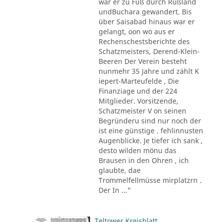
war er zu Fuß durch Rußland
undBuchara gewandert. Bis
über Saisabad hinaus war er
gelangt, oon wo aus er
Rechenschestsberichte des
Schatzmeisters, Derend-Klein-
Beeren Der Verein besteht
nunmehr 35 Jahre und zählt K
iepert-Marteufelde , Die
Finanziage und der 224
Mitglieder. Vorsitzende,
Schatzmeister V on seinen
Begründeru sind nur noch der
ist eine günstige . fehlinnusten
Augenblicke. Je tiefer ich sank ,
desto wilden mönu das
Brausen in den Ohren , ich
glaubte, dae
Trommelfellmüsse mirplatzrn .
Der In ..."
Teltower Kreisblatt