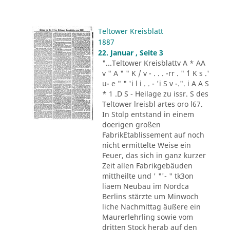
Teltower Kreisblatt
1887
22. Januar , Seite 3
"...Teltower Kreisblattv A * AA
v " A " " K / v - . . . -rr . " ´1 K s .'
u- e " " 'i l i . . - 'i S v -.". i A A S
* 1 .D S - Heilage zu issr. S des
Teltower lreisbl artes oro l67.
In Stolp entstand in einem
doerigen großen
FabrikEtablissement auf noch
nicht ermittelte Weise ein
Feuer, das sich in ganz kurzer
Zeit allen Fabrikgebäuden
mittheilte und ' "'- " tk3on
liaem Neubau im Nordca
Berlins stärzte um Minwoch
liche Nachmittag äußere ein
Maurerlehrling sowie vom
dritten Stock herab auf den