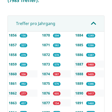
(7985 Treffer):
Treffer pro Jahrgang
1856
1870
1884
156
594
1249
1857
1871
1885
327
582
1266
1858
1872
1886
279
570
1387
1859
1873
1887
268
579
1460
1860
1874
1888
336
587
1435
1861
1875
1889
392
576
1346
1862
1876
1890
277
605
1417
1863
1877
1891
457
154
1460