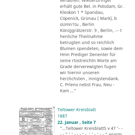
verlaufen. Wiederbringer
erhält gute Bel. in Potsdam, Gr.
Kleokon 1 * Spandau,
Cöpenick, Grünau ( Mark), b
oUmn1tu , Berlin
Königgrätzerstr. 9 , Berlin, .-- t
henliche Theilnahme
betrugten und so reichlich
Blumen spendeten, sowie dem
Hmn Prediger Denenter für
seine rtostreichtn Worte am
Grade derverewigten fugen
wir hiernir unseren
herzlichsten , innigstendank.
C. Prleno nebst Frau, Neu -
Kam ..."
Teltower Kreisblatt
1887
22. Januar , Seite 7
"...Teltower KreisblattS v 47 '- -
- - " ' ' - - - ' -. ' ' - ' -.-." agarm