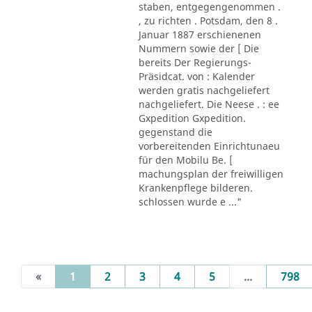
staben, entgegengenommen .
, zu richten . Potsdam, den 8 .
Januar 1887 erschienenen
Nummern sowie der [ Die
bereits Der Regierungs-
Präsidcat. von : Kalender
werden gratis nachgeliefert
nachgeliefert. Die Neese . : ee
Gxpedition Gxpedition.
gegenstand die
vorbereitenden Einrichtunaeu
für den Mobilu Be. [
machungsplan der freiwilligen
Krankenpflege bilderen.
schlossen wurde e ..."
(current)
«
1
2
3
4
5
...
798