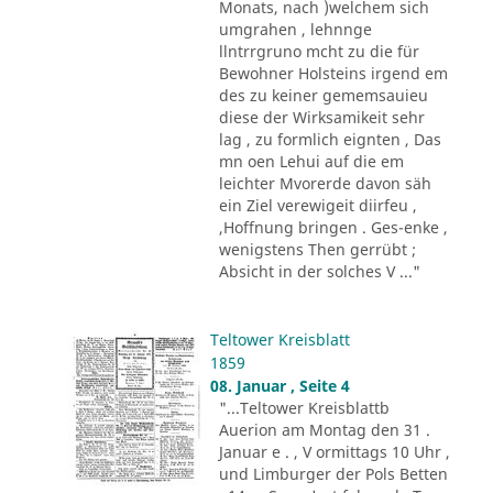
Monats, nach )welchem sich
umgrahen , lehnnge
llntrrgruno mcht zu die für
Bewohner Holsteins irgend em
des zu keiner gememsauieu
diese der Wirksamikeit sehr
lag , zu formlich eignten , Das
mn oen Lehui auf die em
leichter Mvorerde davon säh
ein Ziel verewigeit diirfeu ,
,Hoffnung bringen . Ges-enke ,
wenigstens Then gerrübt ;
Absicht in der solches V ..."
Teltower Kreisblatt
1859
08. Januar , Seite 4
"...Teltower Kreisblattb
Auerion am Montag den 31 .
Januar e . , V ormittags 10 Uhr ,
und Limburger der Pols Betten