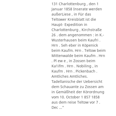
131 Charlottenburg , den 1
Januar 1858 Inserate werden
außerLiese , in Für das
Teltower Kreisblatt ist die
Haupt- Expedition in
Charlottenburg , Kirchstraße
26 . dem angenommen : in K.-
Wusterhausen beim Kaufri .
Hrn . Seh eber in Köpenick
beim Kaufm. Hrn . Teltow beim
Mittenwalde beim Kaufm . Hrn
. Pl ew e , in Zossen beim
Ka1ifm . Hrn . Nobiling , in
Kaufm . Hrn . Pickenbach .
Amtliches Amtliches.
Tadellanische der Uebersicht
dem Schauante zu Zossen am
in Gemäßheit der Körordnung
vom 10. October 1 857 1858
aus dem reise Teltow vor 7 .
Dec ..."