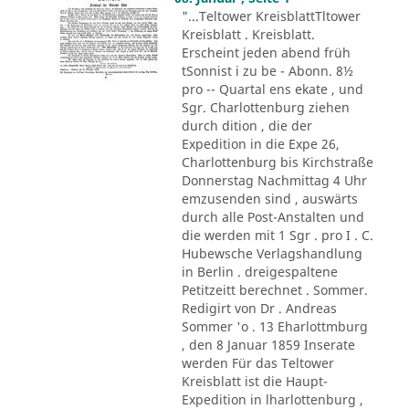
"...Teltower KreisblattTltower
Kreisblatt . Kreisblatt.
Erscheint jeden abend früh
tSonnist i zu be - Abonn. 8½
pro -- Quartal ens ekate , und
Sgr. Charlottenburg ziehen
durch dition , die der
Expedition in die Expe 26,
Charlottenburg bis Kirchstraße
Donnerstag Nachmittag 4 Uhr
emzusenden sind , auswärts
durch alle Post-Anstalten und
die werden mit 1 Sgr . pro I . C.
Hubewsche Verlagshandlung
in Berlin . dreigespaltene
Petitzeitt berechnet . Sommer.
Redigirt von Dr . Andreas
Sommer 'o . 13 Eharlottmburg
, den 8 Januar 1859 Inserate
werden Für das Teltower
Kreisblatt ist die Haupt-
Expedition in lharlottenburg ,