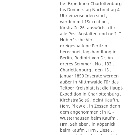
be- Expedition Charlottenburg
bis Donnerstag Nachmittag 4
Uhr einzusenden sind ,
werden mit 1Sr ro dion ,
Kirstraße 26, auswärts -dtir
alle Post-Anstalten und ne I. C.
Huber' sche Ver-
dreigeshaltene Peritzin
berechnet. lagshandlung in
Berlin. Redinirt von Dr. An
dreres Sommer . No . 133 .
Charlottenburg , den 15 .
Januar 1859 Inserate werden
außer in Mittmwaide Für das
Teltoer Kreisblatt ist die Haupt-
Expedition in Charlottenburg ,
Kirchstraße s6 , deint Kauftn.
Herr. Pl ew e , in Zossen denn
dem angenommen : in K. -
Wusterhausen beim Kaufm .
Hrn. Seh eber , in Köpenick
beim Kaufm . Hrn , Liese , .