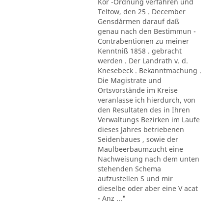
Kör -Ordnung verfahren und
Teltow, den 25 . December
Gensd´armen darauf daß
genau nach den Bestimmun -
Contrabentionen zu meiner
Kenntniß 1858 . gebracht
werden . Der Landrath v. d.
Knesebeck . Bekanntmachung .
Die Magistrate und
Ortsvorstände im Kreise
veranlasse ich hierdurch, von
den Resultaten des in Ihren
Verwaltungs Bezirken im Laufe
dieses Jahres betriebenen
Seidenbaues , sowie der
Maulbeerbaumzucht eine
Nachweisung nach dem unten
stehenden Schema
aufzustellen S und mir
dieselbe oder aber eine V acat
- Anz ..."