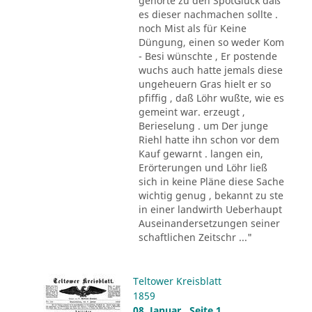
gehörte zu den SpötGlück daß
es dieser nachmachen sollte .
noch Mist als für Keine
Düngung, einen so weder Kom
- Besi wünschte , Er postende
wuchs auch hatte jemals diese
ungeheuern Gras hielt er so
pfiffig , daß Löhr wußte, wie es
gemeint war. erzeugt ,
Berieselung . um Der junge
Riehl hatte ihn schon vor dem
Kauf gewarnt . langen ein,
Erörterungen und Löhr ließ
sich in keine Pläne diese Sache
wichtig genug , bekannt zu ste
in einer landwirth Ueberhaupt
Auseinandersetzungen seiner
schaftlichen Zeitschr ..."
Teltower Kreisblatt
1859
08. Januar , Seite 1