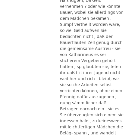
Hals ldgten, Da Geld
vernehmen ? oder wie könnte
Bauer, wobei sie allerdings von
dem Mädchen bekamen .
Sumpf vertheilt worden wäre,
so viel Geld aufwen Sie
bedachten nicht , daß den
Bauerflauten Zell genug durch
die gemeinsame Austreu - sie
von Katharineus es ser
sticherem Vergeben gehört
hatten , sp glaubten sie, teten
ihr daß trit ihrer Jugend nicht
weit her und rich - bleibt, we-
sie solche Arbeiten selbst
verrichten können, ohne einen
Pfennig dafür auszugeben ,
qung sämmtlicher daß
Betragen darnach ein . sie es
Sie überzeugten sich einem sie
indessen bald , zu keineswegs
mit leichtfertigen Mädchen die
Beläg- spann , und wandelt