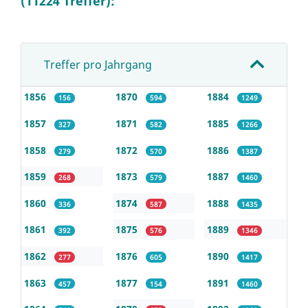
(11224 Treffer):
Treffer pro Jahrgang
1856
1870
1884
156
594
1249
1857
1871
1885
327
582
1266
1858
1872
1886
279
570
1387
1859
1873
1887
268
579
1460
1860
1874
1888
336
587
1435
1861
1875
1889
392
576
1346
1862
1876
1890
277
605
1417
1863
1877
1891
457
154
1460