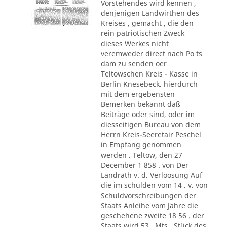
Vorstehendes wird kennen ,
denjenigen Landwirthen des
Kreises , gemacht , die den
rein patriotischen Zweck
dieses Werkes nicht
veremweder direct nach Po ts
dam zu senden oer
Teltowschen Kreis - Kasse in
Berlin Knesebeck. hierdurch
mit dem ergebensten
Bemerken bekannt daß
Beiträge oder sind, oder im
diesseitigen Bureau von dem
Herrn Kreis-Seeretair Peschel
in Empfang genommen
werden . Teltow, den 27
December 1 858 . von Der
Landrath v. d. Verloosung Auf
die im schulden vom 14 . v. von
Schuldvorschreibungen der
Staats Anleihe vom Jahre die
geschehene zweite 18 56 . der
Staats wird 53 . Mts., Stück des