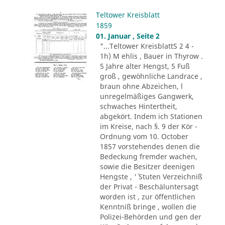
Teltower Kreisblatt
1859
01. Januar , Seite 2
"...Teltower KreisblattS 2 4 -
1h) M ehlis , Bauer in Thyrow .
5 Jahre alter Hengst, 5 Fuß
groß , gewöhnliche Landrace ,
braun ohne Abzeichen, l
unregelmäßiges Gangwerk,
schwaches Hintertheit,
abgekört. Indem ich Stationen
im Kreise, nach §. 9 der Kör -
Ordnung vom 10. October
1857 vorstehendes denen die
Bedeckung fremder wachen,
sowie die Besitzer deenigen
Hengste , '´ Stuten Verzeichniß
der Privat - Beschäluntersagt
worden ist , zur öffentlichen
Kenntniß bringe , wollen die
Polizei-Behörden und gen der