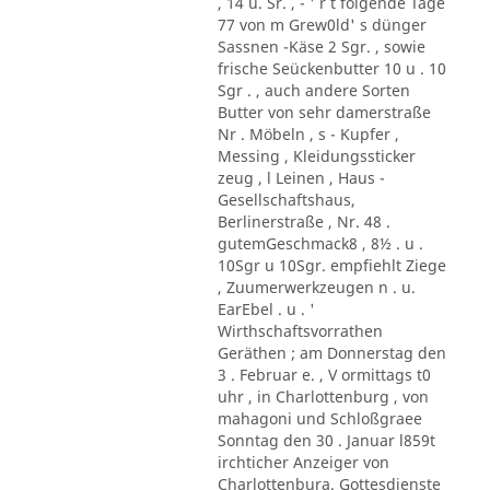
, 14 u. Sr. , - ' r t folgende Tage
77 von m Grew0ld' s dünger
Sassnen -Käse 2 Sgr. , sowie
frische Seückenbutter 10 u . 10
Sgr . , auch andere Sorten
Butter von sehr damerstraße
Nr . Möbeln , s - Kupfer ,
Messing , Kleidungssticker
zeug , l Leinen , Haus -
Gesellschaftshaus,
Berlinerstraße , Nr. 48 .
gutemGeschmack8 , 8½ . u .
10Sgr u 10Sgr. empfiehlt Ziege
, Zuumerwerkzeugen n . u.
EarEbel . u . '
Wirthschaftsvorrathen
Geräthen ; am Donnerstag den
3 . Februar e. , V ormittags t0
uhr , in Charlottenburg , von
mahagoni und Schloßgraee
Sonntag den 30 . Januar l859t
irchticher Anzeiger von
Charlottenbura. Gottesdienste