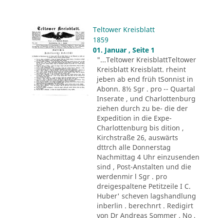
Teltower Kreisblatt
1859
01. Januar , Seite 1
"...Teltower KreisblattTeltower
Kreisblatt Kreisblatt. rheint
jeben ab end früh tSonnist in
Abonn. 8½ Sgr . pro -- Quartal
Inserate , und Charlottenburg
ziehen durch zu be- die der
Expedition in die Expe-
Charlottenburg bis dition ,
Kirchstraße 26, auswärts
dttrch alle Donnerstag
Nachmittag 4 Uhr einzusenden
sind , Post-Anstalten und die
werdenmir l Sgr . pro
dreigespaltene Petitzeile I C.
Huber' scheven lagshandlung
inberlin . berechnrt . Redigirt
von Dr Andreas Sommer . No .