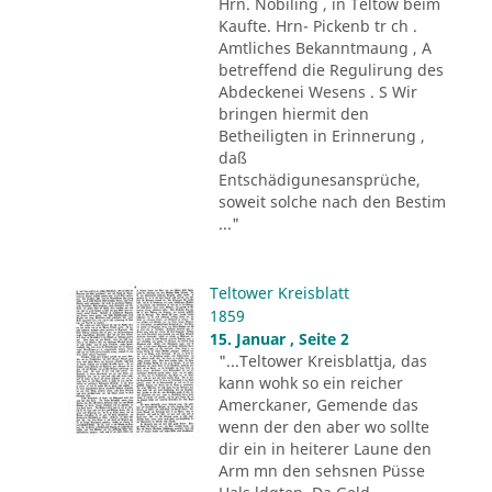
Hrn. Nobiling , in Teltow beim
Kaufte. Hrn- Pickenb tr ch .
Amtliches Bekanntmaung , A
betreffend die Regulirung des
Abdeckenei Wesens . S Wir
bringen hiermit den
Betheiligten in Erinnerung ,
daß
Entschädigunesansprüche,
soweit solche nach den Bestim
..."
Teltower Kreisblatt
1859
15. Januar , Seite 2
"...Teltower Kreisblattja, das
kann wohk so ein reicher
Amerckaner, Gemende das
wenn der den aber wo sollte
dir ein in heiterer Laune den
Arm mn den sehsnen Püsse