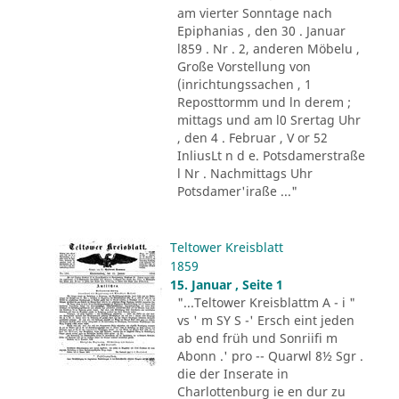
am vierter Sonntage nach
Epiphanias , den 30 . Januar
l859 . Nr . 2, anderen Möbelu ,
Große Vorstellung von
(inrichtungssachen , 1
Reposttormm und ln derem ;
mittags und am l0 Srertag Uhr
, den 4 . Februar , V or 52
InliusLt n d e. Potsdamerstraße
l Nr . Nachmittags Uhr
Potsdamer'iraße ..."
Teltower Kreisblatt
1859
15. Januar , Seite 1
"...Teltower Kreisblattm A - i "
vs ' m SY S -' Ersch eint jeden
ab end früh und Sonriifi m
Abonn .' pro -- Quarwl 8½ Sgr .
die der Inserate in
Charlottenburg ie en dur zu