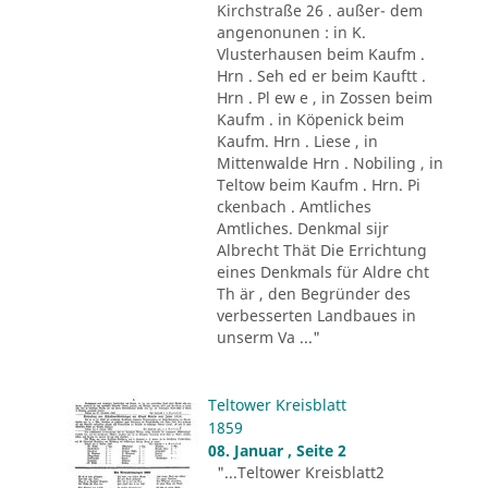
Kirchstraße 26 . außer- dem
angenonunen : in K.
Vlusterhausen beim Kaufm .
Hrn . Seh ed er beim Kauftt .
Hrn . Pl ew e , in Zossen beim
Kaufm . in Köpenick beim
Kaufm. Hrn . Liese , in
Mittenwalde Hrn . Nobiling , in
Teltow beim Kaufm . Hrn. Pi
ckenbach . Amtliches
Amtliches. Denkmal sijr
Albrecht Thät Die Errichtung
eines Denkmals für Aldre cht
Th är , den Begründer des
verbesserten Landbaues in
unserm Va ..."
Teltower Kreisblatt
1859
08. Januar , Seite 2
"...Teltower Kreisblatt2