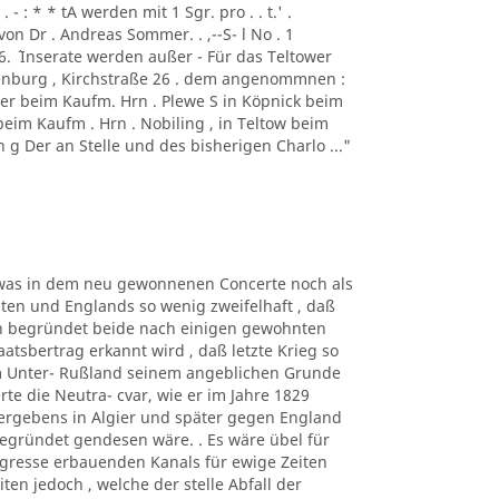
- : * * tA werden mit 1 Sgr. pro . . t.' .
von Dr . Andreas Sommer. . ,--S- l No . 1
1856. ´ Inserate werden außer - Für das Teltower
ottenburg , Kirchstraße 26 . dem angenommnen :
er beim Kaufm. Hrn . Plewe S in Köpnick beim
beim Kaufm . Hrn . Nobiling , in Teltow beim
 g Der an Stelle und des bisherigen Charlo ..."
n, was in dem neu gewonnenen Concerte noch als
en und Englands so wenig zweifelhaft , daß
gen begründet beide nach einigen gewohnten
atsbertrag erkannt wird , daß letzte Krieg so
m Unter- Rußland seinem angeblichen Grunde
rte die Neutra- cvar, wie er im Jahre 1829
Vergebens in Algier und später gegen England
egründet gendesen wäre. . Es wäre übel für
gresse erbauenden Kanals für ewige Zeiten
en jedoch , welche der stelle Abfall der