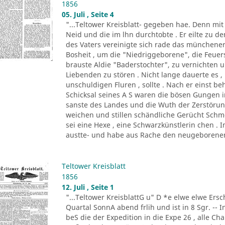
1856
05. Juli , Seite 4
"...Teltower Kreisblatt- gegeben hae. Denn mi
Neid und die im lhn durchtobte . Er eilte zu de
des Vaters vereinigte sich rade das münchene
Bosheit , um die "Niedriggeborene", die Feue
brauste Aldie "Baderstochter", zu vernichten un
Liebenden zu stören . Nicht lange dauerte es , 
unschuldigen Fluren , sollte . Nach er einst be
Schicksal seines A S waren die bösen Gungen in
sanste des Landes und die Wuth der Zerstöru
weichen und stillen schändliche Gerücht Schm
sei eine Hexe , eine Schwarzkünstlerin chen . 
austte- und habe aus Rache den neugeborenen
Teltower Kreisblatt
1856
12. Juli , Seite 1
"...Teltower KreisblattG u" D *e elwe elwe Ersch
Quartal SonnA abend frlih und ist in 8 Sgr. -- 
beS die der Expedition in die Expe 26 , alle C