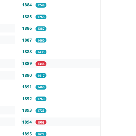
1884
1249
1885
1266
1886
1387
1887
1460
1888
1435
1889
1346
1890
1417
1891
1460
1892
1260
1893
1723
1894
1908
1895
1672