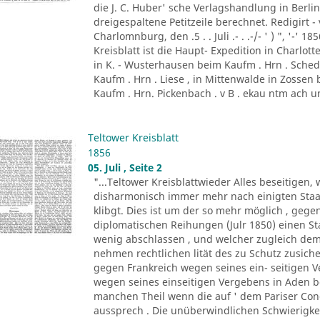
die J. C. Huber' sche Verlagshandlung in Berlin . 
dreigespaltene Petitzeile berechnet. Redigirt - 
Charlomnburg, den .5 . . Juli .- . .-/- ' ) ", '-' 
Kreisblatt ist die Haupt- Expedition in Charl
in K. - Wusterhausen beim Kaufm . Hrn . Sched
Kaufm . Hrn . Liese , in Mittenwalde in Zossen 
Kaufm . Hrn. Pickenbach . v B . ekau ntm ach un
Teltower Kreisblatt
1856
05. Juli , Seite 2
"...Teltower Kreisblattwieder Alles beseitige
disharmonisch immer mehr nach einigten Staat
klibgt. Dies ist um der so mehr möglich , ge
diplomatischen Reihungen (Julr 1850) einen Sta
wenig abschlassen , und welcher zugleich de
nehmen rechtlichen lität des zu Schutz zusiche
gegen Frankreich wegen seines ein- seitigen 
wegen seines einseitigen Vergebens in Aden b
manchen Theil wenn die auf ' dem Pariser Con
aussprech . Die unüberwindlichen Schwierigkeit