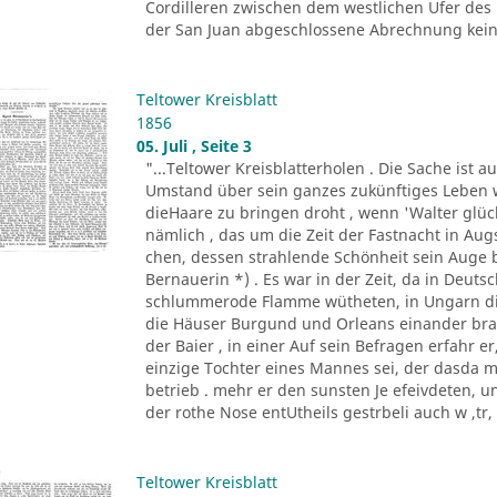
Cordilleren zwischen dem westlichen Ufer des
der San Juan abgeschlossene Abrechnung keine
Teltower Kreisblatt
1856
05. Juli , Seite 3
"...Teltower Kreisblatterholen . Die Sache ist 
Umstand über sein ganzes zukünftiges Leben w
dieHaare zu bringen droht , wenn 'Walter glückl
nämlich , das um die Zeit der Fastnacht in A
chen, dessen strahlende Schönheit sein Auge 
Bernauerin *) . Es war in der Zeit, da in Deu
schlummerode Flamme wütheten, in Ungarn die
die Häuser Burgund und Orleans einander bra
der Baier , in einer Auf sein Befragen erfahr 
einzige Tochter eines Mannes sei, der dasda 
betrieb . mehr er den sunsten Je efeivdeten, 
der rothe Nose entUtheils gestrbeli auch w ,tr, A
Teltower Kreisblatt