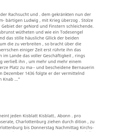
t der Rachsucht und . dem gekränkten nun der
m- bärtigen Ludwig , mit Krieg überzog . Stolze
r Gebiet der geNord und Finstern schleichende.
rsbrunst wütheten und wie ein Todesengel
d das stille häusliche Gllick der beiden
um die zu verbreiten , so bracht über die
herrschen einiger Zeit erst rührte ihn das
 im Lande das voller Geschäftigkeit , rings
ng verließ ihn , um mehr und mehr einem
erze Platz zu ma-- und bescheidene Bernauerin
Im Dezember 1436 folgte er der vermittelnd
 Knab ..."
eint jeden Kisblatt Kisblatt.. Abonn . pro
Inserate, Charlottenburg ziehen durch dition , zu
harlottenburg bis Donnerstag Nachmittag Kirchs-