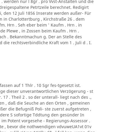
 . werden nur l 8gr . pro Vvst-Anstalten und die
 dreigespaltene Petrtzeile berechnet. Redigirt
, den 12 Juli 1856 Inserate werden außer- Für
on in Charlottertburg , Kirchstraße 26 . dem
. Hrn . Seh eber beim ' Kaufm . Hrn . in
lde Plewe , in Zossen beim Kaufm . Hrn .
bach . Bekanntmachun g. Der an Stelle des
ie rechtsverbindliche Kraft vom 1 . Juli d . I.
assen auf 1 Thlr . 10 Sgr fes-tgesetzt ist.
lge dieser unverantwortlichen Verzögerung - st
17 . Theil 2 . so der unterall- liegt nach des .,
esen , daß die Seuche an den Orten , gemeinen
ßer die Befugniß Poli- ste zuerst aufgetreten ,
andere S sofortige Tddtung den gesünder In
 im Potent vorgesehe - Regierungs-Assessor .
atte , bevor die nothwendigen vdvuweUA1vt 01v