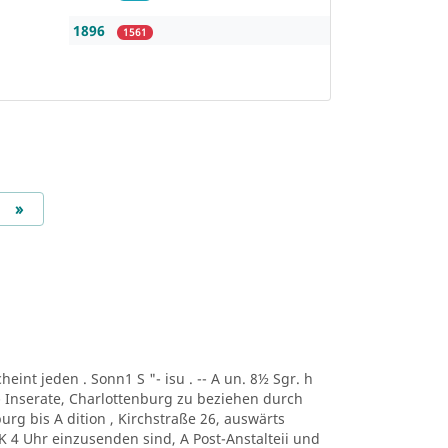
1896
1561
Next
»
scheint jeden . Sonn1 S "- isu . -- A un. 8½ Sgr. h
-- Inserate, Charlottenburg zu beziehen durch
urg bis A dition , Kirchstraße 26, auswärts
 K 4 Uhr einzusenden sind, A Post-Anstalteii und