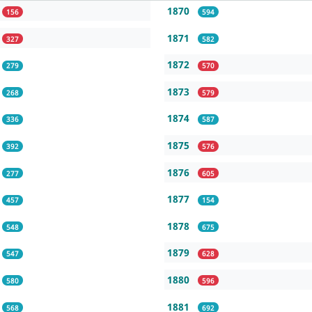
1870
156
594
1871
327
582
1872
279
570
1873
268
579
1874
336
587
1875
392
576
1876
277
605
1877
457
154
1878
548
675
1879
547
628
1880
580
596
1881
568
692