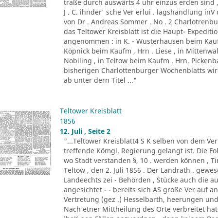
traße durch auswärts 4 uhr einzus erden sind ,
J . C. ihnder' sche Ver erlui . lagshandlung inV
von Dr . Andreas Sommer . No . 2 Charlotrenbui
das Teltower Kreisblatt ist die Haupt- Expediti
angenommen : in K. - Wusterhausen beim Kaufm
Köpnick beim Kaufm , Hrn . Liese , in Mittenwa
Nobiling , in Teltow beim Kaufm . Hrn. Picken
bisherigen Charlottenburger Wochenblatts wird d
ab unter dern Titel ..."
Teltower Kreisblatt
1856
12. Juli , Seite 2
"...Teltower Kreisblatt4 S K selben von dem Verf
treffende Kömgl. Regierung gelangt ist. Die Fo
wo Stadt verstanden §, 10 . werden können , Tir. 
Teltow , den 2. Juli 1856 . Der Landrath . gew
Landeechts zei - Behörden , Stücke auch die au
angesichtet - - bereits sich AS große Ver auf 
Vertretung (gez .) Hesselbarth, heerungen und
Nach etner Mittheilung des Orte verbreitet h