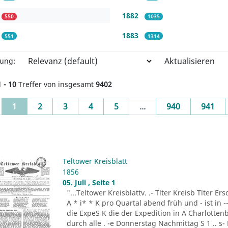
1882
550
1035
1883
551
1314
Aktualisieren
rung:
1 - 10
Treffer von insgesamt
9402
(current)
1
2
3
4
5
...
940
941
Teltower Kreisblatt
1856
05. Juli , Seite 1
"...Teltower Kreisblattv. .- Tlter Kreisb Tlter Er
A * i* * K pro Quartal abend früh und - ist in 
die ExpeS K die der Expedition in A Charlottenb
durch alle . -e Donnerstag Nachmittag S 1 .. s-