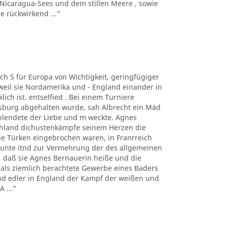
 Nicaragua-Sees und dem stillen Meere , sowie
 rückwirkend ..."
auch S für Europa von Wichtigkeit, geringfügiger
eil sie Nordamerika und - England einander in
ich ist. entselfied . Bei einem Turniere
ugsburg abgehalten wurde, sah Albrecht ein Mäd
blendete der Liebe und m weckte. Agnes
tschland dichustenkämpfe seinem Herzen die
 Türken eingebrochen waren, in Franrreich
unte itnd zur Vermehrung der des allgemeinen
er, daß sie Agnes Bernauerin heiße und die
mals ziemlich berachtete Gewerbe eines Baders
und edler in England der Kampf der weißen und
 ..."