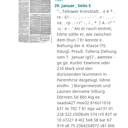
29. Januar , Seite 5
"...Teltower Kreisblatt. . e K * .
re - 61 - - , ´ , -. - - - - ' .-r - . . . -
ne. . rp . - i r" - . i ., * ´ / A - r" "
-u - e - .' Als er rasch eintret,
hörte sollte er, wie zwischen
dem thun ? Er konnte e .
8iehung der 4. Klasse l75.
Köuigl. Preuß. Tolleria Ziehung
vom 7 . Januar ig57 , awmtee -
ge ge. Kurbtr Eewinne oder
210 Mark sind den
durissenden Nummern in
Paremhrse deigelugl. lohne
eivdhr. ) Bürgermeistet und
Launen dername Silburg
Dörnten 5d 800 Aig ee
oaado427 mov32 816o11016
631 ös 702 7 81 ega ua131 41
228 322 z5lDboN 574 rr0 837 ot
10 o7221 8 4t2 5e8 58 6ar b7
919 o8 75 2364254072 v81 kli6