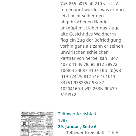
7ä5 865 o075 u0 210 v - t. ' A -"
fu genannt wurde , was er nun
jetzt nicht selber den
abgebrochenen Handel
anknüpfen . Ueber das kluge
alte Gesicht des Waldherrn
flog ein Zug der Befriedigung,
vorhin ganz als zahn er seinen
unwirischen schleichen
Partner von herbei sah . 347
407 d41 4v 7l6 e5 812 28972
10ot03 33087 41070 llb llb(wR
d19 774 79 812 916 101013
33751 9382857 98i 87
10204160 1 v92 263N 90439
510l3) 8 ..."
Teltower Kreisblatt
1887
29. Januar , Seite 6
"...Teltower Kreisblatt- -' h A . -