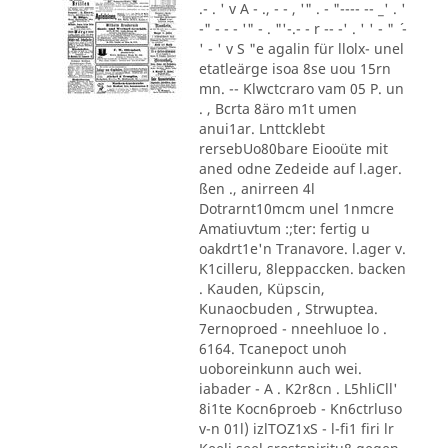
.- . ' v A - ., - - , '" . - "---- -- _' . '
-" - - - '" - . "'-.- - r -- -' . ' ' - " ´ -
' - ' v S "e agalin für llolx- unel
etatleärge isoa 8se uou 15rn
mn. -- Klwctcraro vam 05 P. un
. , Bcrta 8äro m1t umen
anui1ar. Lnttcklebt
rersebUo80bare Eiooüte mit
aned odne Zedeide auf l.ager.
ßen ., anirreen 4l
Dotrarnt10mcm unel 1nmcre
Amatiuvtum :;ter: fertig u
oakdrt1e'n Tranavore. l.ager v.
K1cilleru, 8leppaccken. backen
. Kauden, Küpscin,
Kunaocbuden , Strwuptea.
7ernoproed - nneehluoe lo .
6164. Tcanepoct unoh
uoboreinkunn auch wei.
iabader - A . K2r8cn . L5hliCll'
8i1te Kocn6proeb - Kn6ctrluso
v-n 01l) izlTOZ1xS - l-fi1 firi lr