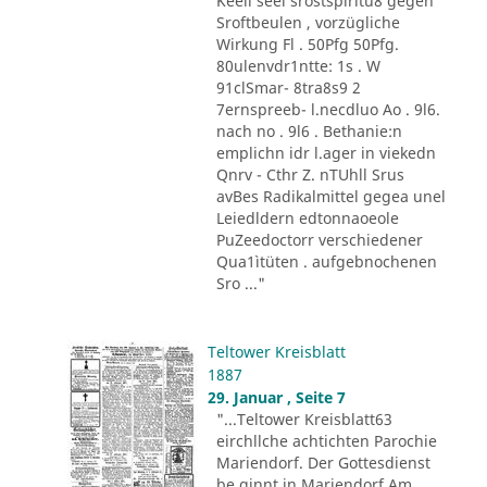
Keeli seel srostspiritu8 gegen
Sroftbeulen , vorzügliche
Wirkung Fl . 50Pfg 50Pfg.
80ulenvdr1ntte: 1s . W
91clSmar- 8tra8s9 2
7ernspreeb- l.necdluo Ao . 9l6.
nach no . 9l6 . Bethanie:n
emplichn idr l.ager in viekedn
Qnrv - Cthr Z. nTUhll Srus
avBes Radikalmittel gegea unel
Leiedldern edtonnaoeole
PuZeedoctorr verschiedener
Qua1ìtüten . aufgebnochenen
Sro ..."
Teltower Kreisblatt
1887
29. Januar , Seite 7
"...Teltower Kreisblatt63
eirchllche achtichten Parochie
Mariendorf. Der Gottesdienst
be ginnt in Mariendorf Am