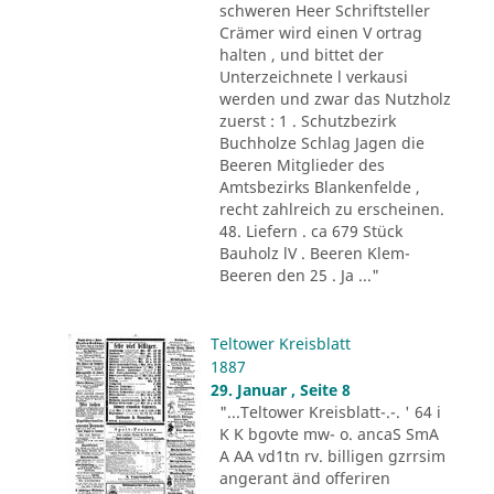
schweren Heer Schriftsteller
Crämer wird einen V ortrag
halten , und bittet der
Unterzeichnete l verkausi
werden und zwar das Nutzholz
zuerst : 1 . Schutzbezirk
Buchholze Schlag Jagen die
Beeren Mitglieder des
Amtsbezirks Blankenfelde ,
recht zahlreich zu erscheinen.
48. Liefern . ca 679 Stück
Bauholz lV . Beeren Klem-
Beeren den 25 . Ja ..."
Teltower Kreisblatt
1887
29. Januar , Seite 8
"...Teltower Kreisblatt-.-. ' 64 i
K K bgovte mw- o. ancaS SmA
A AA vd1tn rv. billigen gzrrsim
angerant änd offeriren