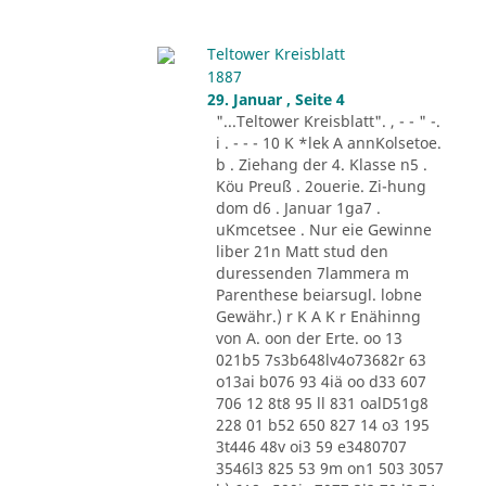
Teltower Kreisblatt
1887
29. Januar , Seite 4
"...Teltower Kreisblatt". , - - " -.
i . - - - 10 K *lek A annKolsetoe.
b . Ziehang der 4. Klasse n5 .
Köu Preuß . 2ouerie. Zi-hung
dom d6 . Januar 1ga7 .
uKmcetsee . Nur eie Gewinne
liber 21n Matt stud den
duressenden 7lammera m
Parenthese beiarsugl. lobne
Gewähr.) r K A K r Enähinng
von A. oon der Erte. oo 13
021b5 7s3b648lv4o73682r 63
o13ai b076 93 4iä oo d33 607
706 12 8t8 95 ll 831 oalD51g8
228 01 b52 650 827 14 o3 195
3t446 48v oi3 59 e3480707
3546l3 825 53 9m on1 503 3057