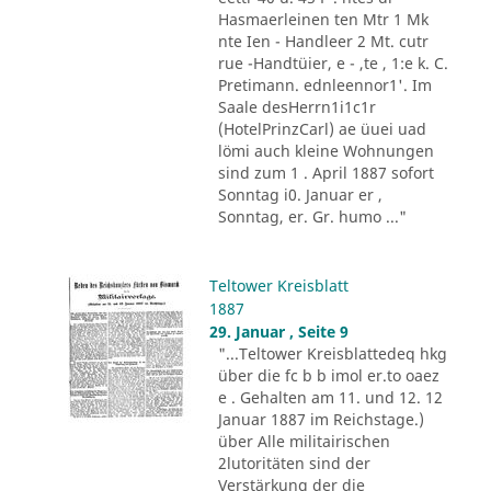
Hasmaerleinen ten Mtr 1 Mk
nte Ien - Handleer 2 Mt. cutr
rue -Handtüier, e - ,te , 1:e k. C.
Pretimann. ednleennor1'. Im
Saale desHerrn1i1c1r
(HotelPrinzCarl) ae üuei uad
lömi auch kleine Wohnungen
sind zum 1 . April 1887 sofort
Sonntag i0. Januar er ,
Sonntag, er. Gr. humo ..."
Teltower Kreisblatt
1887
29. Januar , Seite 9
"...Teltower Kreisblattedeq hkg
über die fc b b imol er.to oaez
e . Gehalten am 11. und 12. 12
Januar 1887 im Reichstage.)
über Alle militairischen
2lutoritäten sind der
Verstärkung der die