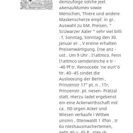
demzufoige solche jeet
aAenauMumev sowie
Menschen, Thiere und andere
Maskenscherze empf. in gr.
Auswahl zu bM. Preisen. "
ScUwarzer Aäler " sehr viel billi
. f. Sonntag, Sonntag den 30.
Januar er. , V ereine erhalten
Preisenwärtigung. (roe anz -
ust . Um 9 Uhr . I1attmco. Fenn
I1attmco semdentnche e tr -
-40 Pf tr. Rensoceée 'ne eurt'ö
ttr. 40--45 sindet die
Ausloosung der Berlm ,
Prinzenstr 17" pt. n . 1Tr.
Prinzenstr. pt. nesen- Prätzal
statt. Hierzu ladet ergebenst
ein eine Ackerwirthschaft mit
ca . tt0 orgen Acker und
Wiesen verkaufe i Wittwe
unsinn . tttenwaldt 1 iffon . tr
6o nteshausmachertemen,
eettr 40 u. 45 P . ntes dr