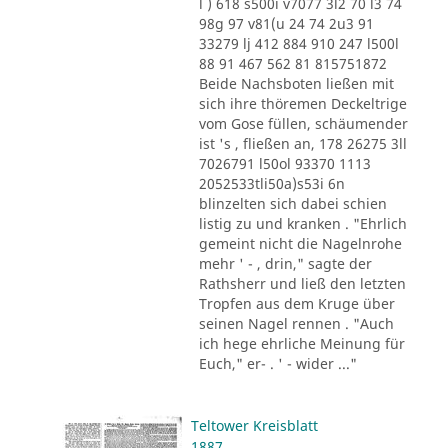
l ) 618 s500i v7077 3l2 70 l3 74
98g 97 v81(u 24 74 2u3 91
33279 lj 412 884 910 247 l500l
88 91 467 562 81 815751872
Beide Nachsboten ließen mit
sich ihre thöremen Deckeltrige
vom Gose füllen, schäumender
ist 's , fließen an, 178 26275 3ll
7026791 l50ol 93370 1113
2052533tli50a)s53i 6n
blinzelten sich dabei schien
listig zu und kranken . "Ehrlich
gemeint nicht die Nagelnrohe
mehr ' - , drin," sagte der
Rathsherr und ließ den letzten
Tropfen aus dem Kruge über
seinen Nagel rennen . "Auch
ich hege ehrliche Meinung für
Euch," er- . ' - wider ..."
Teltower Kreisblatt
1887