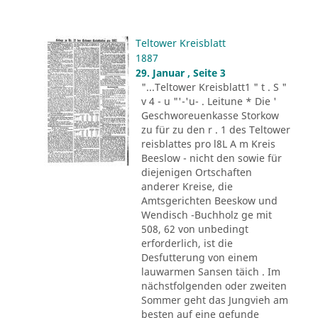
Teltower Kreisblatt
1887
29. Januar , Seite 3
"...Teltower Kreisblatt1 " t . S "
v 4 - u "'-'u- . Leitune * Die '
Geschworeuenkasse Storkow
zu für zu den r . 1 des Teltower
reisblattes pro l8L A m Kreis
Beeslow - nicht den sowie für
diejenigen Ortschaften
anderer Kreise, die
Amtsgerichten Beeskow und
Wendisch -Buchholz ge mit
508, 62 von unbedingt
erforderlich, ist die
Desfutterung von einem
lauwarmen Sansen täich . Im
nächstfolgenden oder zweiten
Sommer geht das Jungvieh am
besten auf eine gefunde