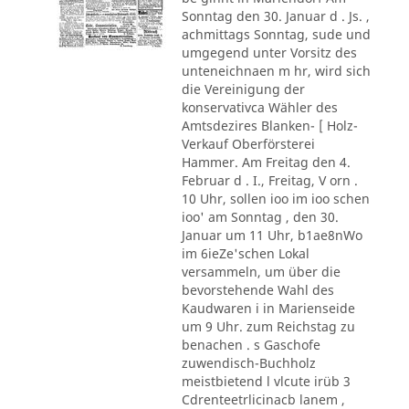
Sonntag den 30. Januar d . Js. ,
achmittags Sonntag, sude und
umgegend unter Vorsitz des
unteneichnaen m hr, wird sich
die Vereinigung der
konservativca Wähler des
Amtsdezires Blanken- [ Holz-
Verkauf Oberförsterei
Hammer. Am Freitag den 4.
Februar d . I., Freitag, V orn .
10 Uhr, sollen ioo im ioo schen
ioo' am Sonntag , den 30.
Januar um 11 Uhr, b1ae8nWo
im 6ieZe'schen Lokal
versammeln, um über die
bevorstehende Wahl des
Kaudwaren i in Marienseide
um 9 Uhr. zum Reichstag zu
benachen . s Gaschofe
zuwendisch-Buchholz
meistbietend l vlcute irüb 3
Cdrenteetrlicinacb lanem ,