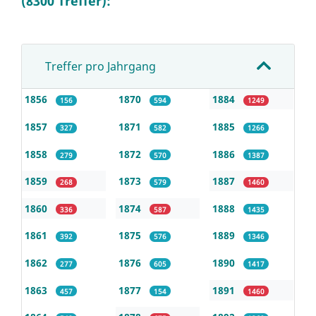
(8300 Treffer):
Treffer pro Jahrgang
1856
1870
1884
156
594
1249
1857
1871
1885
327
582
1266
1858
1872
1886
279
570
1387
1859
1873
1887
268
579
1460
1860
1874
1888
336
587
1435
1861
1875
1889
392
576
1346
1862
1876
1890
277
605
1417
1863
1877
1891
457
154
1460