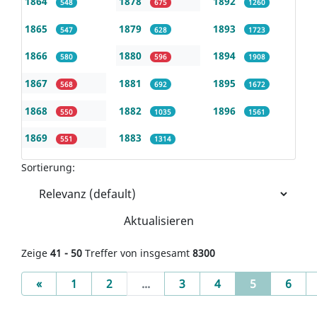
1864
1878
1892
548
675
1260
1865
1879
1893
547
628
1723
1866
1880
1894
580
596
1908
1867
1881
1895
568
692
1672
1868
1882
1896
550
1035
1561
1869
1883
551
1314
Sortierung:
Aktualisieren
Zeige
41 - 50
Treffer von insgesamt
8300
Previous
(current)
«
1
2
...
3
4
5
6