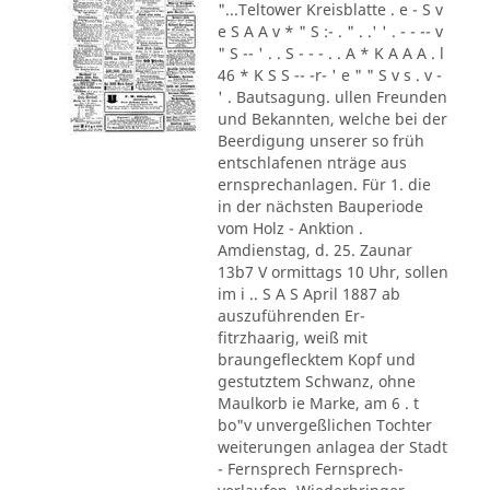
"...Teltower Kreisblatte . e - S v
e S A A v * " S :- . " . .' ' . - - -- v
" S -- ' . . S - - - . . A * K A A A . l
46 * K S S -- -r- ' e " " S v s . v -
' . Bautsagung. ullen Freunden
und Bekannten, welche bei der
Beerdigung unserer so früh
entschlafenen nträge aus
ernsprechanlagen. Für 1. die
in der nächsten Bauperiode
vom Holz - Anktion .
Amdienstag, d. 25. Zaunar
13b7 V ormittags 10 Uhr, sollen
im i .. S A S April 1887 ab
auszuführenden Er-
fitrzhaarig, weiß mit
braungeflecktem Kopf und
gestutztem Schwanz, ohne
Maulkorb ie Marke, am 6 . t
bo"v unvergeßlichen Tochter
weiterungen anlagea der Stadt
- Fernsprech Fernsprech-