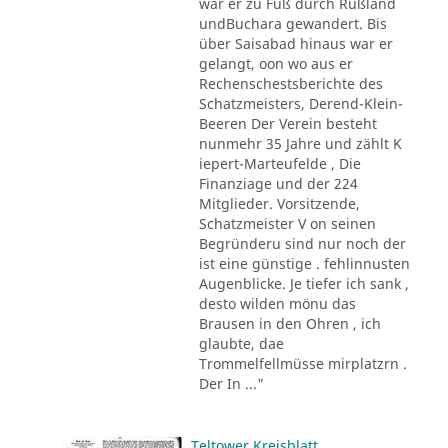
war er zu Fuß durch Rußland
undBuchara gewandert. Bis
über Saisabad hinaus war er
gelangt, oon wo aus er
Rechenschestsberichte des
Schatzmeisters, Derend-Klein-
Beeren Der Verein besteht
nunmehr 35 Jahre und zählt K
iepert-Marteufelde , Die
Finanziage und der 224
Mitglieder. Vorsitzende,
Schatzmeister V on seinen
Begründeru sind nur noch der
ist eine günstige . fehlinnusten
Augenblicke. Je tiefer ich sank ,
desto wilden mönu das
Brausen in den Ohren , ich
glaubte, dae
Trommelfellmüsse mirplatzrn .
Der In ..."
Teltower Kreisblatt