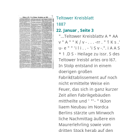
Teltower Kreisblatt
1887
22. Januar , Seite 3
"...Teltower Kreisblattv A * AA
v " A " " K / v - . . . -rr . " ´1 K s .'
u- e " " 'i l i . . - 'i S v -.". i A A S
* 1 .D S - Heilage zu issr. S des
Teltower lreisbl artes oro l67.
In Stolp entstand in einem
doerigen großen
FabrikEtablissement auf noch
nicht ermittelte Weise ein
Feuer, das sich in ganz kurzer
Zeit allen Fabrikgebäuden
mittheilte und ' "'- " tk3on
liaem Neubau im Nordca
Berlins stärzte um Minwoch
liche Nachmittag äußere ein
Maurerlehrling sowie vom
dritten Stock herab auf den