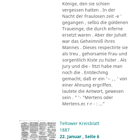
Könige, den sie schien
vergessen hatten . In der
Nacht der Fraulosen zeit -e '
gegangen , selbü die goldenen
Traueinge, die durch eiferne
ersetzt waren . Aber der Juhalt
war das Geheimniß ihres
Mannes . Dieses respectirte sie
als treu , gehorsamie Frau und
sorgentlich Kiste zu hüter . Als
Jury und die - lttzt habe man
noch die . Entdechmg
gemacht, daß er ein '-- , , ' von
einer Ahnung ergriffen.
lautete die Antwort, gewesen
sein . " '- "Mertens oder
Mertens.ec r-r - : ..."
Teltower Kreisblatt
1887
22. Januar , Seite 6