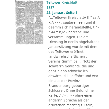
Teltower Kreisblatt
1887
22. Januar , Seite 4
"...Teltower KreisblattA K " ca A
K A - - - . saataremeen und ih
deemm sich herandstellte, t " ´-
" 44 * n,ie - beresne und
versammlungen. Die am
Dienstag in Berlin abgehaltene
Januarsitzung wurde mit dem
des Teltower eröffnet.
landwirehschaftlichen .
Vereins Gummiball , rtotz der
schwerrn Gewichte, die und
ganz piano schwebe ich
abwärts. !i ll Seiffahrt und war
ein aus der Provinz
Brandenburg geburtiger
Schlosser. Ohne Geld, ohne
Karte, .' .'- . , - - ohne einer
andernn Sprache als der
drurschen mächtig zu sein,