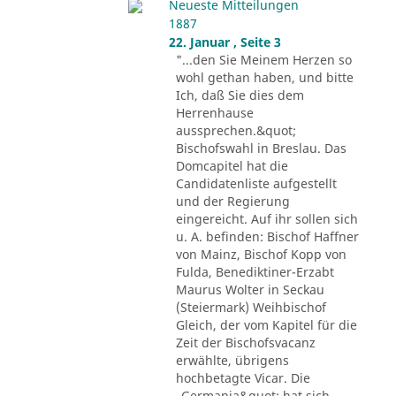
Neueste Mitteilungen
1887
22. Januar , Seite 3
"...den Sie Meinem Herzen so
wohl gethan haben, und bitte
Ich, daß Sie dies dem
Herrenhause
aussprechen.&quot;
Bischofswahl in Breslau. Das
Domcapitel hat die
Candidatenliste aufgestellt
und der Regierung
eingereicht. Auf ihr sollen sich
u. A. befinden: Bischof Haffner
von Mainz, Bischof Kopp von
Fulda, Benediktiner-Erzabt
Maurus Wolter in Seckau
(Steiermark) Weihbischof
Gleich, der vom Kapitel für die
Zeit der Bischofsvacanz
erwählte, übrigens
hochbetagte Vicar. Die
„Germania&quot; hat sich