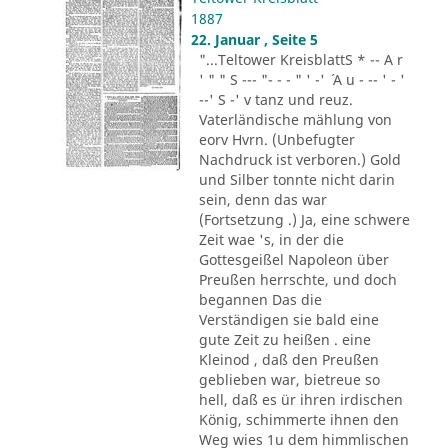
1887
22. Januar , Seite 5
"...Teltower KreisblattS * -- A r
' " " S --- "- - - " ' -' ´ A u - -- ' - '
--' S -' v tanz und reuz.
Vaterländische mählung von
eorv Hvrn. (Unbefugter
Nachdruck ist verboren.) Gold
und Silber tonnte nicht darin
sein, denn das war
(Fortsetzung .) Ja, eine schwere
Zeit wae 's, in der die
Gottesgeißel Napoleon über
Preußen herrschte, und doch
begannen Das die
Verständigen sie bald eine
gute Zeit zu heißen . eine
Kleinod , daß den Preußen
geblieben war, bietreue so
hell, daß es ür ihren irdischen
König, schimmerte ihnen den
Weg wies 1u dem himmlischen