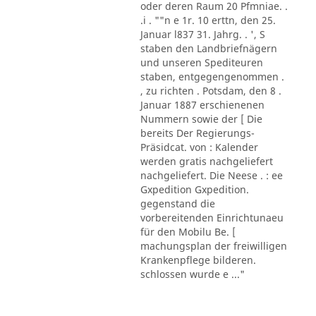
oder deren Raum 20 Pfmniae. .
.i . ""n e 1r. 10 erttn, den 25.
Januar l837 31. Jahrg. . ', S
staben den Landbriefnägern
und unseren Spediteuren
staben, entgegengenommen .
, zu richten . Potsdam, den 8 .
Januar 1887 erschienenen
Nummern sowie der [ Die
bereits Der Regierungs-
Präsidcat. von : Kalender
werden gratis nachgeliefert
nachgeliefert. Die Neese . : ee
Gxpedition Gxpedition.
gegenstand die
vorbereitenden Einrichtunaeu
für den Mobilu Be. [
machungsplan der freiwilligen
Krankenpflege bilderen.
schlossen wurde e ..."