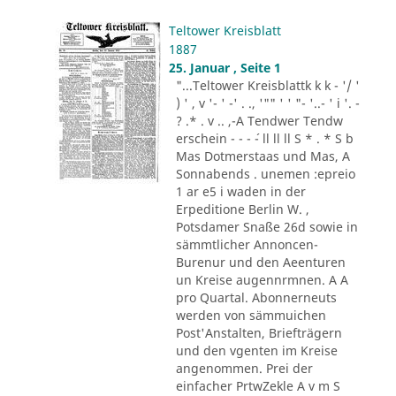
Teltower Kreisblatt
1887
25. Januar , Seite 1
"...Teltower Kreisblattk k k - '/ '
) ' , v '- ' -' . ., '"" ' ' "- '..- ' i '. -
? .* . v .. ,-A Tendwer Tendw
erschein - - - ´- ll ll ll S * . * S b
Mas Dotmerstaas und Mas, A
Sonnabends . unemen :epreio
1 ar e5 i waden in der
Erpeditione Berlin W. ,
Potsdamer Snaße 26d sowie in
sämmtlicher Annoncen-
Burenur und den Aeenturen
un Kreise augennrmnen. A A
pro Quartal. Abonnerneuts
werden von sämmuichen
Post'Anstalten, Briefträgern
und den vgenten im Kreise
angenommen. Prei der
einfacher PrtwZekle A v m S