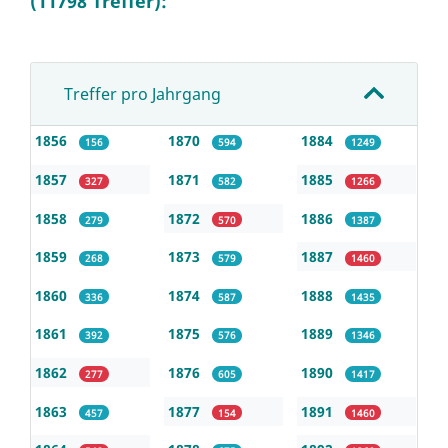
(11798 Treffer):
Treffer pro Jahrgang
1856
1870
1884
156
594
1249
1857
1871
1885
327
582
1266
1858
1872
1886
279
570
1387
1859
1873
1887
268
579
1460
1860
1874
1888
336
587
1435
1861
1875
1889
392
576
1346
1862
1876
1890
277
605
1417
1863
1877
1891
457
154
1460