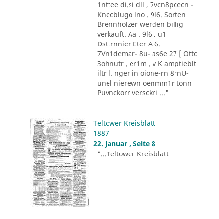
1nttee di.si dll , 7vcn8pcecn -
Knecblugo lno . 9l6. Sorten
Brennhölzer werden billig
verkauft. Aa . 9l6 . u1
Dsttrnnier Eter A 6.
7Vn1demar- 8u- as6e 27 [ Otto
3ohnutr , er1m , v K amptieblt
iltr l. nger in oione-rn 8rnU-
unel nierewn oenmm1r tonn
Puvnckorr versckri ..."
Teltower Kreisblatt
1887
22. Januar , Seite 8
"...Teltower Kreisblatt