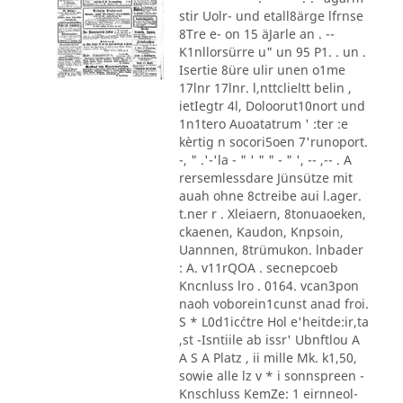
stir Uolr- und etall8ärge lfrnse
8Tre e- on 15 äJarle an . --
K1nllorsürre u" un 95 P1. . un .
Isertie 8üre ulir unen o1me
17lnr 17lnr. l,nttclieltt belin ,
ietIegtr 4l, Doloorut10nort und
1n1tero Auoatatrum ' :ter :e
kèrtig n socori5oen 7'runoport.
-, " .'-'la - " ' " " - " ', -- ,-- . A
rersemlessdare Jünsütze mit
auah ohne 8ctreibe aui l.ager.
t.ner r . Xleiaern, 8tonuaoeken,
ckaenen, Kaudon, Knpsoin,
Uannnen, 8trümukon. lnbader
: A. v11rQOA . secnepcoeb
Kncnluss lro . 0164. vcan3pon
naoh voborein1cunst anad froi.
S * L0d1ic´ctre Hol e'heitde:ir,ta
,st -Isntiile ab issr' Ubnftlou A
A S A Platz , ii mille Mk. k1,50,
sowie alle lz v * i sonnspreen -
Knschluss KemZe: 1 eirnneol-