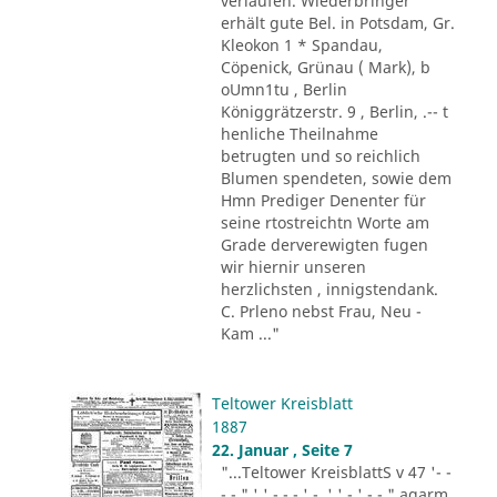
verlaufen. Wiederbringer
erhält gute Bel. in Potsdam, Gr.
Kleokon 1 * Spandau,
Cöpenick, Grünau ( Mark), b
oUmn1tu , Berlin
Königgrätzerstr. 9 , Berlin, .-- t
henliche Theilnahme
betrugten und so reichlich
Blumen spendeten, sowie dem
Hmn Prediger Denenter für
seine rtostreichtn Worte am
Grade derverewigten fugen
wir hiernir unseren
herzlichsten , innigstendank.
C. Prleno nebst Frau, Neu -
Kam ..."
Teltower Kreisblatt
1887
22. Januar , Seite 7
"...Teltower KreisblattS v 47 '- -
- - " ' ' - - - ' -. ' ' - ' -.-." agarm