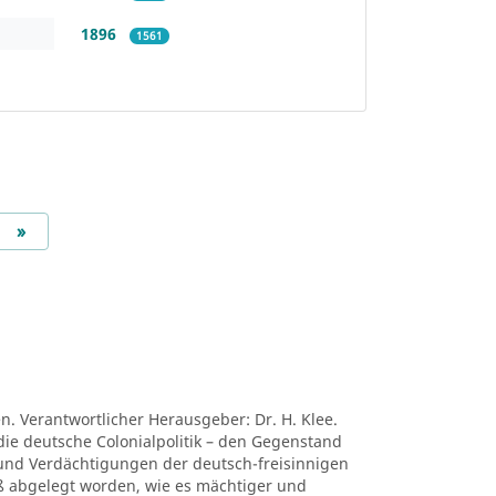
1896
1561
Next
»
en. Verantwortlicher Herausgeber: Dr. H. Klee.
die deutsche Colonialpolitik – den Gegenstand
nd Verdächtigungen der deutsch-freisinnigen
niß abgelegt worden, wie es mächtiger und