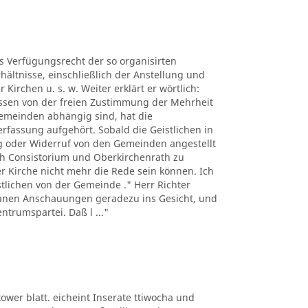
es Verfügungsrecht der so organisirten
hältnisse, einschließlich der Anstellung und
Kirchen u. s. w. Weiter erklärt er wörtlich:
üssen von der freien Zustimmung der Mehrheit
Gemeinden abhängig sind, hat die
erfassung aufgehört. Sobald die Geistlichen in
 oder Widerruf von den Gemeinden angestellt
h Consistorium und Oberkirchenrath zu
er Kirche nicht mehr die Rede sein können. Ich
istlichen von der Gemeinde ." Herr Richter
ntanen Anschauungen geradezu ins Gesicht, und
ntrumspartei. Daß l ..."
ltower blatt. eicheint Inserate ttiwocha und