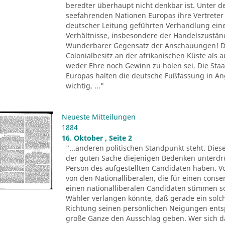
beredter überhaupt nicht denkbar ist. Unter d
seefahrenden Nationen Europas ihre Vertreter 
deutscher Leitung geführten Verhandlung ein
Verhältnisse, insbesondere der Handelszustä
Wunderbarer Gegensatz der Anschauungen! De
Colonialbesitz an der afrikanischen Küste als
weder Ehre noch Gewinn zu holen sei. Die Sta
Europas halten die deutsche Fußfassung in 
wichtig, ..."
Neueste Mitteilungen
1884
16. Oktober , Seite 2
"...anderen politischen Standpunkt steht. Dies
der guten Sache diejenigen Bedenken unterdr
Person des aufgestellten Candidaten haben. Vo
von den Nationalliberalen, die für einen conse
einen nationalliberalen Candidaten stimmen 
Wähler verlangen könnte, daß gerade ein solch
Richtung seinen persönlichen Neigungen entsp
große Ganze den Ausschlag geben. Wer sich 