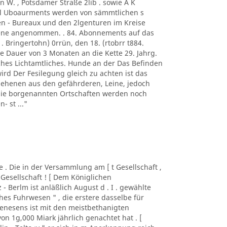
n W. , Potsdamer Straße 2lib . sowie A K
. l Uboaurments werden von sämmtlichen s
n - Bureaux und den 2lgenturen im Kreise
rene angenommen. . 84. Abonnements auf das
 . Bringertohn) 0rrün, den 18. (rtobrr t884.
e Dauer von 3 Monaten an die Kette 29. Jahrg.
iches Lichtamtliches. Hunde an der Das Befinden
wird Der Fesilegung gleich zu achten ist das
sehenen aus den gefährderen, Leine, jedoch
 die borgenannten Ortschaften werden noch
- st ..."
lde . Die in der Versammlung am [ t Gesellschaft ,
 Gesellschaft ! [ Dem Königlichen
z - Berlm ist anläßlich August d . I . gewählte
es Fuhrwesen " , die erstere dasselbe für
nesens ist mit den meistbethanigten
n 1g,000 Miark jährlich genachtet hat . [