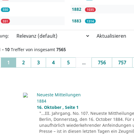
1882
550
1035
1883
551
1314
Aktualisieren
rung:
1 - 10
Treffer von insgesamt
7565
(current)
1
2
3
4
5
...
756
757
Neueste Mitteilungen
1884
16. Oktober , Seite 1
"...III. Jahrgang. No. 107. Neueste Mittheilung
Berlin, Donnerstag, den 16. October 1884. Für 
unaufhörlich wiederkehrender Anfeindungen u
Presse – ist in diesen letzten Tagen ein Zeug