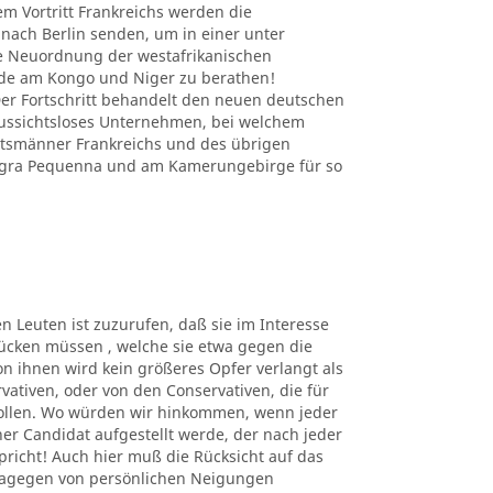
em Vortritt Frankreichs werden die
nach Berlin senden, um in einer unter
e Neuordnung der westafrikanischen
nde am Kongo und Niger zu berathen!
r Fortschritt behandelt den neuen deutschen
 aussichtsloses Unternehmen, bei welchem
atsmänner Frankreichs und des übrigen
Angra Pequenna und am Kamerungebirge für so
en Leuten ist zuzurufen, daß sie im Interesse
ücken müssen , welche sie etwa gegen die
n ihnen wird kein größeres Opfer verlangt als
rvativen, oder von den Conservativen, die für
sollen. Wo würden wir hinkommen, wenn jeder
er Candidat aufgestellt werde, der nach jeder
richt! Auch hier muß die Rücksicht auf das
dagegen von persönlichen Neigungen