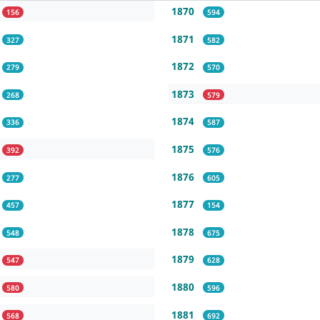
1870
156
594
1871
327
582
1872
279
570
1873
268
579
1874
336
587
1875
392
576
1876
277
605
1877
457
154
1878
548
675
1879
547
628
1880
580
596
1881
568
692