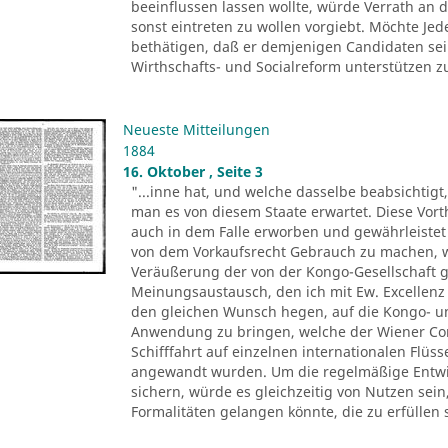
beeinflussen lassen wollte, würde Verrath an d
sonst eintreten zu wollen vorgiebt. Möchte Je
bethätigen, daß er demjenigen Candidaten sei
Wirthschafts- und Socialreform unterstützen zu 
Neueste Mitteilungen
1884
16. Oktober , Seite 3
"...inne hat, und welche dasselbe beabsichtigt
man es von diesem Staate erwartet. Diese Vor
auch in dem Falle erworben und gewährleistet 
von dem Vorkaufsrecht Gebrauch zu machen, we
Veräußerung der von der Kongo-Gesellschaft
Meinungsaustausch, den ich mit Ew. Excellenz
den gleichen Wunsch hegen, auf die Kongo- und
Anwendung zu bringen, welche der Wiener Co
Schifffahrt auf einzelnen internationalen Flüs
angewandt wurden. Um die regelmäßige Entwic
sichern, würde es gleichzeitig von Nutzen sei
Formalitäten gelangen könnte, die zu erfüllen 