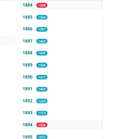
1884
1249
1885
1266
1886
1387
1887
1460
1888
1435
1889
1346
1890
1417
1891
1460
1892
1260
1893
1723
1894
1908
1895
1672