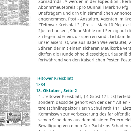
Zornadrnds . * werden in der Expedition : Berli
Abonnrmeutepreis : pro Ounnal l Mark 10 Pfg
Bnefträgem und drn t in sämmtlichen Annonce
angenommen. Post - Anstaltrn, Agenten im K
"Teltower Kreisblat " ( Preis 1 Mark 10 Pfg. excl
2Justerhausen , 9ReueMühle und Senzig auf di
zu legen oder einzu - sperren sind . Lichtamtl
unse' aisers ist, wie aus Baden Wie verlautet, 
Stihren der mit einem sicheren Maulkorbe ver
ditrfen die Hunde ohne diesseitige Erlaubniß
fortwährend von den Kaiserlichen Posten Posten
Teltower Kreisblatt
1884
18. Oktober , Seite 2
"...Teltower Kreisblatt,!) 4 Grost 17 Lick) terfe
sondern daosclde gehört von der der " Altien -
ttreisschnlinspektor Herrn Schul rath ) 1r . Liet
Kommisswn zur Verbesserung des far offentlich
scmeo Scheidens aus dem hiesigen Feuermelde
Bewilligung von einen Der Pachtzins Schaden vo