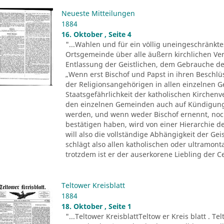
Neueste Mitteilungen
1884
16. Oktober , Seite 4
"...Wahlen und für ein völlig uneingeschränkt
Ortsgemeinde über alle äußern kirchlichen Ver
Entlassung der Geistlichen, dem Gebrauche der 
„Wenn erst Bischof und Papst in ihren Beschl
der Religionsangehörigen in allen einzelnen 
Staatsgefährlichkeit der katholischen Kirchenv
den einzelnen Gemeinden auch auf Kündigung
werden, und wenn weder Bischof ernennt, noc
bestätigen haben, wird von einer Hierarchie d
will also die vollständige Abhängigkeit der Ge
schlägt also allen katholischen oder ultramo
trotzdem ist er der auserkorene Liebling der Ce
Teltower Kreisblatt
1884
18. Oktober , Seite 1
"...Teltower KreisblattTeltow er Kreis blatt . Te