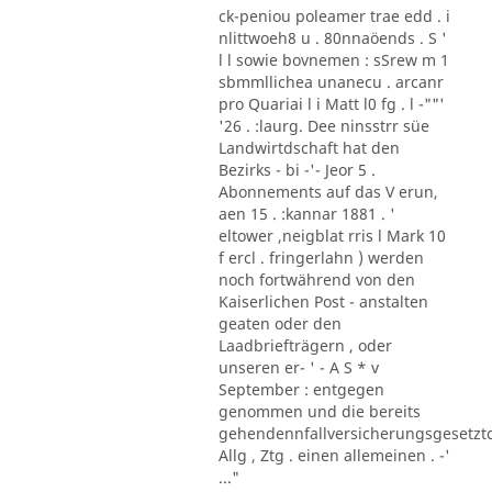
ck-peniou poleamer trae edd . i
nlittwoeh8 u . 80nnaöends . S '
l l sowie bovnemen : sSrew m 1
sbmmllichea unanecu . arcanr
pro Quariai l i Matt l0 fg . l -""'
'26 . :laurg. Dee ninsstrr süe
Landwirtdschaft hat den
Bezirks - bi -'- Jeor 5 .
Abonnements auf das V erun,
aen 15 . :kannar 1881 . '
eltower ,neigblat rris l Mark 10
f ercl . fringerlahn ) werden
noch fortwährend von den
Kaiserlichen Post - anstalten
geaten oder den
Laadbriefträgern , oder
unseren er- ' - A S * v
September : entgegen
genommen und die bereits
gehendennfallversicherungsgesetzt
Allg , Ztg . einen allemeinen . -'
..."