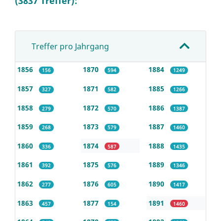
(3837 Treffer):
Treffer pro Jahrgang
1856
1870
1884
156
594
1249
1857
1871
1885
327
582
1266
1858
1872
1886
279
570
1387
1859
1873
1887
268
579
1460
1860
1874
1888
336
587
1435
1861
1875
1889
392
576
1346
1862
1876
1890
277
605
1417
1863
1877
1891
457
154
1460