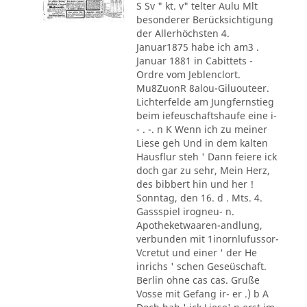
S Sv " kt. v" telter Aulu Mlt
besonderer Berücksichtigung
der Allerhöchsten 4.
Januar1875 habe ich am3 .
Januar 1881 in Cabittets -
Ordre vom Jeblenclort.
Mu8ZuonR 8alou-Giluouteer.
Lichterfelde am Jungfernstieg
beim iefeuschaftshaufe eine i-
- . -. n K Wenn ich zu meiner
Liese geh Und in dem kalten
Hausflur steh ' Dann feiere ick
doch gar zu sehr, Mein Herz,
des bibbert hin und her !
Sonntag, den 16. d . Mts. 4.
Gassspiel irogneu- n.
Apotheketwaaren-andlung,
verbunden mit 1inornlufussor-
Vcretut und einer ' der He
inrichs ' schen Geseüschaft.
Berlin ohne cas cas. Gruße
Vosse mit Gefang ir- er .) b A