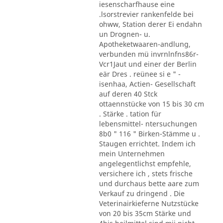
iesenscharfhause eine
.lsorstrevier rankenfelde bei
ohww, Station derer Ei endahn
un Drognen- u.
Apotheketwaaren-andlung,
verbunden mü invrnlnfns86r-
Vcr1Jaut und einer der Berlin
eär Dres . reünee si e " -
isenhaa, Actien- Gesellschaft
auf deren 40 Stck
ottaennstücke von 15 bis 30 cm
. Stärke . tation für
lebensmittel- ntersuchungen
8b0 " 116 " Birken-Stämme u .
Staugen errichtet. Indem ich
mein Unternehmen
angelegentlichst empfehle,
versichere ich , stets frische
und durchaus bette aare zum
Verkauf zu dringend . Die
Veterinairkieferne Nutzstücke
von 20 bis 35cm Stärke und