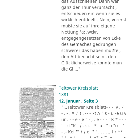
das Ausschließen Dann war
ganz der Thür verursacht ,
entschieden ein wenn sie es
wirklich entdeelt . Nein, vorerst
mußte sie auf ihre eigene
Nettung 'a: ,wckr.
entgegengesetzten von Ecke
des Gemaches gedrungen
schwerer das haben mußte ,
den Aft bedacht sein . den
Glücklicherweise konnte man
die Gl ..."
Teltower Kreisblatt
1881
12. Januar , Seite 3
"...Teltower Kreisblatt- - -. v . -'
- . - . * .' t . -- - 7t A " s - u -e u v
ur . - - e - e " - , . e - - - ' K * - - -
' - : t"K - / . si, - * -u . " o "o -. '
- .- Kel "' ´r / e' " ' . . . . ., t r **
" l . A i .,. . - .. i. e"' v 7 -e -.. . - r