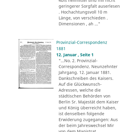
4bis heilmittel sind mii nicht
geringerer Sorgfalt auserlesen
. Hochachtungsvoll 10 m
Länge, von verschieden .
Dimensionen , ah ..."
Provinzial-Correspondenz
1881
12. Januar , Seite 1
"...No. 2. Provinzial-
Correspondenz. Neunzehnter
Jahrgang. 12. Januar 1881.
Dankschreiben des Kaisers.
Auf die Glückwunsch-
Adressen, welche die
städtischen Behörden von
Berlin Sr. Majestät dem Kaiser
und König überreicht haben,
ist denselben folgende
Erwiderung zugegangen: Aus
der beim Jahreswechsel Mir
von dem Magistrat