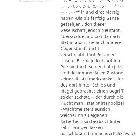
. , - . - t .--. e-.u"e.- 15 -' ' ' " '- -
- - - . - -r* l" und circa vierzig
haben -Bis bis fänfzig Gänse
gestehjen , don dieser
Gesellschaft jedoch Neuftadt .
Eberswalde und oon da nach
Stettin abzu , sie auch andere
Gegenstände nicht
verschmäht. fünf Personen
reisen . Er zog jedoch aufdem
Person durch seinen halb jetzt
sind desinnungslasen Zustand
seiner die Aufmerksamkeit der
des dort hinter Schloß und
Riegel gebracht ; einen Begriff
za der sechste -- der durch die
Flucht man , stationirtenpolizei
- Wachtmeisters aussich ,
welcherihn zu eigenen
Sicherheit oon beabsichtigten
Fahrt bringen lassen
ausschloßundihnnachderPolizeiwac