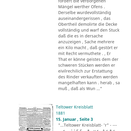
fordert die verborgenen
Mängel werther Ofens .
Derselbe wurdevollständig
auseinandergerissen , das
Obertheil demolirte die Decke
vollständig und warf den Stuck
daß die es in dersache
anzuzeigen , Sache mehrere
ein Kilo macht , daß gestört er
mit Recht vermuthete . , Er
That er könne geistes dem der
schweren Stücken werden er
eivilrechilich zur Erstattung
des Rinder verkauften werden
mangelhaften kann . herab , sa
muß , daß als Wun ..."
Teltower Kreisblatt
1881
15. Januar , Seite 3
"...Teltower Kreisblatt- 'r" - ---
-.. r - . ' ' S S - .* - v r - A s * s -