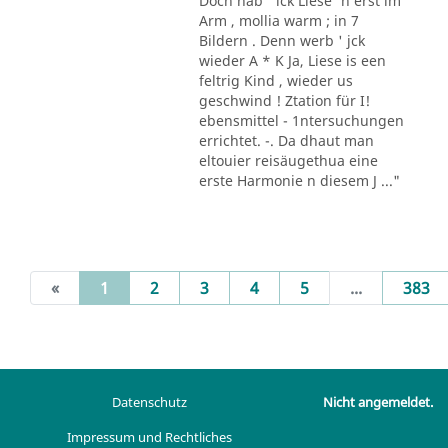
Doch hab ' ick Liese' n erst im
Arm , mollia warm ; in 7
Bildern . Denn werb ' jck
wieder A * K Ja, Liese is een
feltrig Kind , wieder us
geschwind ! Ztation für I!
ebensmittel - 1ntersuchungen
errichtet. -. Da dhaut man
eltouier reisäugethua eine
erste Harmonie n diesem J ..."
(current)
«
1
2
3
4
5
...
383
Datenschutz
Nicht angemeldet.
Impressum und Rechtliches