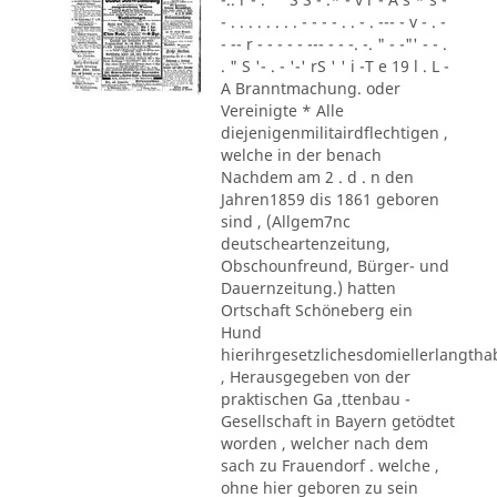
- . . . . . . . . - - - - . . - . --- - v - . -
- -- r - - - - - --- - - -. -. " - -"' - - .
. " S '- . - '-' rS ' ' i -T e 19 l . L -
A Branntmachung. oder
Vereinigte * Alle
diejenigenmilitairdflechtigen ,
welche in der benach
Nachdem am 2 . d . n den
Jahren1859 dis 1861 geboren
sind , (Allgem7nc
deutscheartenzeitung,
Obschounfreund, Bürger- und
Dauernzeitung.) hatten
Ortschaft Schöneberg ein
Hund
hierihrgesetzlichesdomiellerlangth
, Herausgegeben von der
praktischen Ga ,ttenbau -
Gesellschaft in Bayern getödtet
worden , welcher nach dem
sach zu Frauendorf . welche ,
ohne hier geboren zu sein