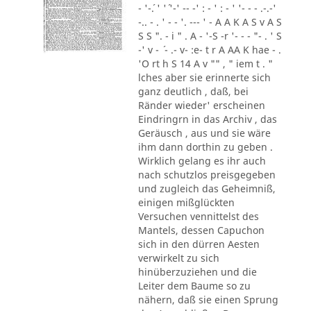
- '-´. ' '´ '-' -- -' : - ' : - ' '- - - .-.-'
-.. - . ' - - '. --- ' - A A K A S v A S
S S ". - i " . A - '-S -r '- - - "- . ' S
-' v - ´ - .- v- :e- t r A AA K hae - .
'O rt h S 14 A v "" , " iem t . "
lches aber sie erinnerte sich
ganz deutlich , daß, bei
Ränder wieder' erscheinen
Eindringrn in das Archiv , das
Geräusch , aus und sie wäre
ihm dann dorthin zu geben .
Wirklich gelang es ihr auch
nach schutzlos preisgegeben
und zugleich das Geheimniß,
einigen mißglückten
Versuchen vennittelst des
Mantels, dessen Capuchon
sich in den dürren Aesten
verwirkelt zu sich
hinüberzuziehen und die
Leiter dem Baume so zu
nähern, daß sie einen Sprung