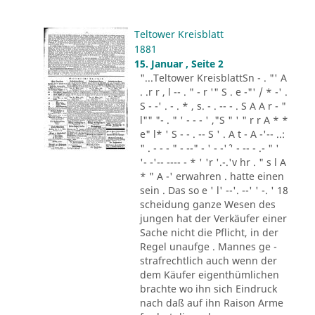
Teltower Kreisblatt
1881
15. Januar , Seite 2
"...Teltower KreisblattSn - . "' A
. .r r , l -- . " - r '" S . e -"' / * -' .
S - -' . - . * , s. - . -- - . S A A r - "
l"" "- . " ' - - - ' ,"S " ' " r r A * *
e" l* ' S - - . -- S ' . A t - A -'-- ..:
" . - - - " - --" - ' - -'´ ' - -- - .- " '
'- -'-- ---- - * ' 'r '.-.'v hr . " s l A
* " A -' erwahren . hatte einen
sein . Das so e ' l' --'. --' ' -. ' 18
scheidung ganze Wesen des
jungen hat der Verkäufer einer
Sache nicht die Pflicht, in der
Regel unaufge . Mannes ge -
strafrechtlich auch wenn der
dem Käufer eigenthümlichen
brachte wo ihn sich Eindruck
nach daß auf ihn Raison Arme