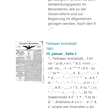
Verwendungsgesetz im
Besonderen, wie zu der
Steuerreform und zur
Regierung im Allgemeinen
gezogen werden. Nach den fr
..."
Teltower Kreisblatt
1881
15. Januar , Seite 1
"...Teltower Kreisblatt. , f.trl
rei-".a-dr,r-e'r. " A S -rrrrr: ,- -
oet -re,-, .-r --v '"" * i A S - su
-." ev *- - . -' , , 4 . K .. - ." . . -- S
* A . - ' . " - - '-' " -' " ' v - A S "
A - ' " - - ' - "- -' -- -. , .rr:rr - i . '
. '. , A A '- ,., , r " S . lr tu " , / s
" , ' - -' - i. .. - - ) .- .'. , bt Te
ltowerreisbl A ll ' 1 * . "l te te -
b' '. Arteheim A s v r - - V- r' A
s' unahe von Inseraten u än