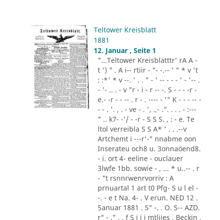
Teltower Kreisblatt
1881
12. Januar , Seite 1
"...Teltower Kreisblatttr' rA A -
t ') " . A i-- rtiir - "- -.-- ' " * v 't
: :*' * v --. ' . . " - ' -- - - - ' - '-- .
- '- .. . - v "r - i - r -- -. S - - - -r -
e.- -r - - -- . r - . ---- - '" K - - - -- -
- - . '. , . - ve - . ', .,- .". . . . - :---
" .. k7- -'/ - -r - S S S. , : - e. Te
ltol verreibla S S A* ' . . .--v
Artchemt i ---r'-" nnabme oon
Inserateu och8 u. 3onnaöend8.
- i. ort 4- eeline - ouclauer
3lwfe 1bb. sowie - , ... * u..-- . r
- "t rsnnrwenrvorriv : A
prnuartal 1 art t0 Pfg- S u l el -
-. - e t Na. 4- . V erun. NED 12 .
5anuar 1881 . S" -. . O. S-- AZD.
r" - ." . . f S i i i mtliies . Beckin ,