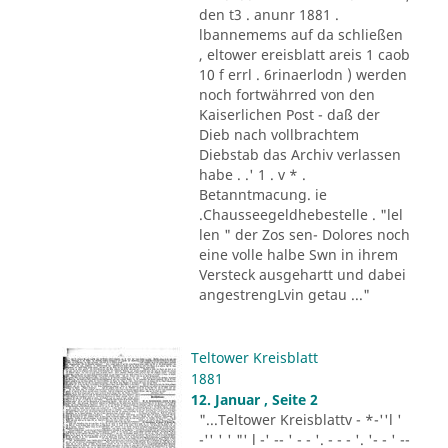
den t3 . anunr 1881 .
lbannemems auf da schließen
, eltower ereisblatt areis 1 caob
10 f errl . 6rinaerlodn ) werden
noch fortwährred von den
Kaiserlichen Post - daß der
Dieb nach vollbrachtem
Diebstab das Archiv verlassen
habe . .' 1 . v * .
Betanntmacung. ie
.Chausseegeldhebestelle . "lel
len " der Zos sen- Dolores noch
eine volle halbe Swn in ihrem
Versteck ausgehartt und dabei
angestrengLvin getau ..."
Teltower Kreisblatt
1881
12. Januar , Seite 2
"...Teltower Kreisblattv - *-''l '
-'' ' ' "' l -' -- ' - - '. - - - '. '- - ' --