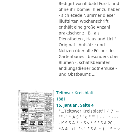
Redigirt von illibatd Fürst. und
ohne ihr Domieil hier zu haben
- sich ezede Numrner dieser
illufttirten Wochenschrift
enthält eine große Anzahl
praktischer z . B , als
Dienstboten , Haus und Llrt "
Originat . Aufsätze und
Notizen über alle Föcher des
Gartenbaues . besonders ober
Blumen -, schaflsbeamten
andlungsdiener odtr emüse -
und Obstbaumz ..."
Teltower Kreisblatt
1881
15. Januar , Seite 4
"...Teltower Kreisblatt' l -' 7 '--
"" -" * A S ' ' e " "' 1 - - . * - - -
- K S S A * * S v * S ' S A 20 .
*A 4s -d - ' s". ' S A .:: ) . - S * v