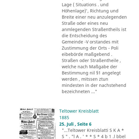
Lage ( Situations . und
Höhenlage)', Richtung und
Breite einer neu anzulegenden
Straße oder eines neu
anmlegenden Straßentheils ist
die Entscheidung des
Gemeinde -V orstandes mit
Zustimmung der Orts - Poli
eibebörde maßgebend .
Straßen oder Straßentheile ,
welche nach Maßgabe der
Bestimmung nil §1 angelegt
werden , mitssen ztun
mindesten in der nachstehend
bezeichneten ..."
Teltower Kreisblatt
1885
25. Juli , Seite 6
"...Teltower Kreisblatti S K A *
S " . "l A . ' * * S * 4 b 1 .l bbel