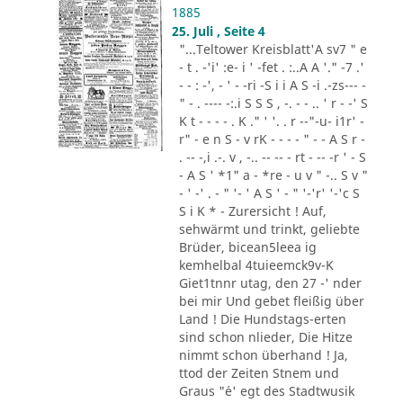
1885
25. Juli , Seite 4
"...Teltower Kreisblatt'A sv7 " e
- t . -'i' :e- i ' -fet . :..A A '." -7 .'
- - : -', - ' - -ri -S i i A S -i .-zs--- -
" - . ---- -:.i S S S , -. - - .. ' r - -' S
K t - - - - . K ." ' '. . r --"-u- i1r' -
r" - e n S - v rK - - - - " - - A S r -
. -- -,i .-. v , -.. -- -- - rt - -- -r ' - S
- A S ' *1" a - *re - u v " -.. S v "
- ' -' . - " '- ' A S ' - " '-'r' '-'c S
S i K * - Zurersicht ! Auf,
sehwärmt und trinkt, geliebte
Brüder, bicean5leea ig
kemhelbal 4tuieemck9v-K
Giet1tnnr utag, den 27 -' nder
bei mir Und gebet fleißig über
Land ! Die Hundstags-erten
sind schon nlieder, Die Hitze
nimmt schon überhand ! Ja,
ttod der Zeiten Stnem und
Graus "´e' egt des Stadtwusik