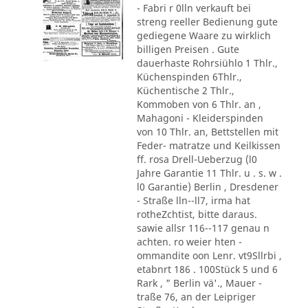
- Fabri r 0lln verkauft bei
streng reeller Bedienung gute
gediegene Waare zu wirklich
billigen Preisen . Gute
dauerhaste Rohrsiühlo 1 Thlr.,
Küchenspinden 6Thlr.,
Küchentische 2 Thlr.,
Kommoben von 6 Thlr. an ,
Mahagoni - Kleiderspinden
von 10 Thlr. an, Bettstellen mit
Feder- matratze und Keilkissen
ff. rosa Drell-Ueberzug (l0
Jahre Garantie 11 Thlr. u . s. w .
l0 Garantie) Berlin , Dresdener
- Straße lln--ll7, irma hat
rotheZchtist, bitte daraus.
sawie allsr 116--117 genau n
achten. ro weier hten -
ommandite oon Lenr. vt9Sllrbi ,
etabnrt 186 . 100Stück 5 und 6
Rark , " Berlin vä'., Mauer -
traße 76, an der Leipriger