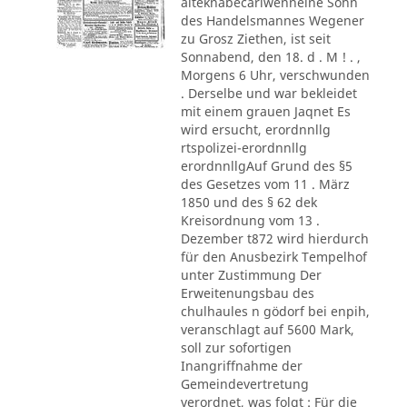
alteknabecarlwenneine Sohn
des Handelsmannes Wegener
zu Grosz Ziethen, ist seit
Sonnabend, den 18. d . M ! . ,
Morgens 6 Uhr, verschwunden
. Derselbe und war bekleidet
mit einem grauen Jaqnet Es
wird ersucht, erordnnllg
rtspolizei-erordnnllg
erordnnllgAuf Grund des §5
des Gesetzes vom 11 . März
1850 und des § 62 dek
Kreisordnung vom 13 .
Dezember t872 wird hierdurch
für den Anusbezirk Tempelhof
unter Zustimmung Der
Erweitenungsbau des
chulhaules n gödorf bei enpih,
veranschlagt auf 5600 Mark,
soll zur sofortigen
Inangriffnahme der
Gemeindevertretung
verordnet, was folgt : Für die