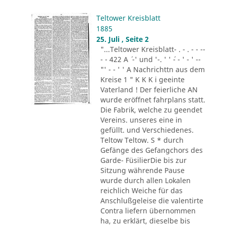
Teltower Kreisblatt
1885
25. Juli , Seite 2
"...Teltower Kreisblatt- . - . - - --
- - 422 A ´ -' und '-. ' ' ´- - ' - ' --
"' - - ' ' A Nachrichttn aus dem
Kreise 1 " K K K i geeinte
Vaterland ! Der feierliche AN
wurde eröffnet fahrplans statt.
Die Fabrik, welche zu geendet
Vereins. unseres eine in
gefüllt. und Verschiedenes.
Teltow Teltow. S * durch
Gefänge des Gefangchors des
Garde- FüsilierDie bis zur
Sitzung währende Pause
wurde durch allen Lokalen
reichlich Weiche für das
Anschlußgeleise die valentirte
Contra liefern übernommen
ha, zu erklärt, dieselbe bis