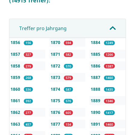
(14915 Treffer):
Treffer pro Jahrgang
1856
1870
1884
156
594
1249
1857
1871
1885
327
582
1266
1858
1872
1886
279
570
1387
1859
1873
1887
268
579
1460
1860
1874
1888
336
587
1435
1861
1875
1889
392
576
1346
1862
1876
1890
277
605
1417
1863
1877
1891
457
154
1460