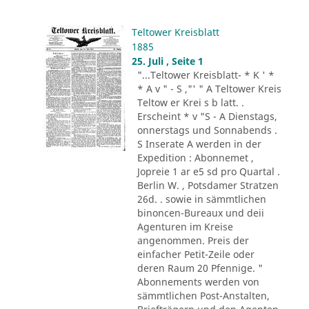
Teltower Kreisblatt
1885
25. Juli , Seite 1
"...Teltower Kreisblatt- * K ' *
* A v " - S ,"' " A Teltower Kreis
Teltow er Krei s b latt. .
Erscheint * v "S - A Dienstags,
onnerstags und Sonnabends .
S Inserate A werden in der
Expedition : Abonnemet ,
Jopreie 1 ar e5 sd pro Quartal .
Berlin W. , Potsdamer Stratzen
26d. . sowie in sämmtlichen
binoncen-Bureaux und deii
Agenturen im Kreise
angenommen. Preis der
einfacher Petit-Zeile oder
deren Raum 20 Pfennige. "
Abonnements werden von
sämmtlichen Post-Anstalten,