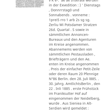
v K e-.' ae ae Inserate werden
in der Exvedition : ) ' Dienstags
, Donnrrstag0 und
Sonnabends . vonneme :
1prei5 rro 1 arb 2s sg sg.
Zerliu Wi Potsdamer Stratzen
26d. Quartal . S sowie in
sämmtlichen Annoncen-
Bureaux und den Agenturen
im Kreise angenommen.
Abannemems werden von
sämmtlichen Pestausladen ,
Briefträgern und den Ae.
enten im Kreise angenommen
. Preis der einfacher Petit-Zeile
oder deren Raum 20 Pfennige
N°86 Berlin. den 28. Juli l885. .
30. Jahrg. AmtlichtsBerlin , den
22 . Inli 1885 . erste Frühstück
im Franiksutter Hof auf
eingenommen der Neidelberg,
wurde . Aus Sieniea in Alt-
Serdien wird gemeldet :