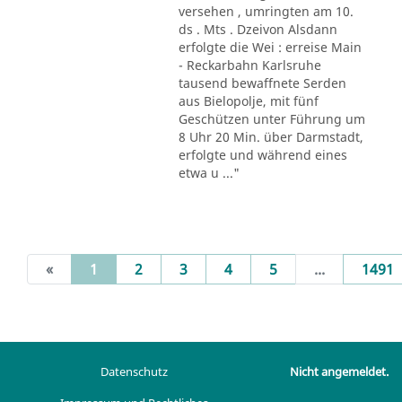
versehen , umringten am 10.
ds . Mts . Dzeivon Alsdann
erfolgte die Wei : erreise Main
- Reckarbahn Karlsruhe
tausend bewaffnete Serden
aus Bielopolje, mit fünf
Geschützen unter Führung um
8 Uhr 20 Min. über Darmstadt,
erfolgte und während eines
etwa u ..."
(current)
«
1
2
3
4
5
...
1491
Datenschutz
Nicht angemeldet.