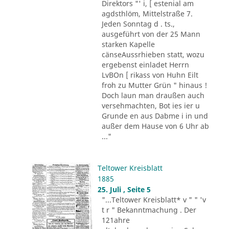
Direktors "' i, [ estenial am
agdsthlöm, Mittelstraße 7.
Jeden Sonntag d . ts.,
ausgeführt von der 25 Mann
starken Kapelle
cänseAussrhieben statt, wozu
ergebenst einladet Herrn
LvBOn [ rikass von Huhn Eilt
froh zu Mutter Grün " hinaus !
Doch laun man draußen auch
versehmachten, Bot ies ier u
Grunde en aus Dabme i in und
außer dem Hause von 6 Uhr ab
..."
Teltower Kreisblatt
1885
25. Juli , Seite 5
"...Teltower Kreisblatt* v " " 'v
t r " Bekanntmachung . Der
121ahre