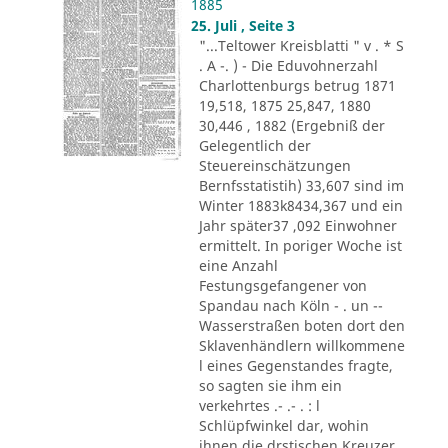
1885
25. Juli , Seite 3
"...Teltower Kreisblatti " v . * S
. A -. ) - Die Eduvohnerzahl
Charlottenburgs betrug 1871
19,518, 1875 25,847, 1880
30,446 , 1882 (Ergebniß der
Gelegentlich der
Steuereinschätzungen
Bernfsstatistih) 33,607 sind im
Winter 1883k8434,367 und ein
Jahr später37 ,092 Einwohner
ermittelt. In poriger Woche ist
eine Anzahl
Festungsgefangener von
Spandau nach Köln - . un --
Wasserstraßen boten dort den
Sklavenhändlern willkommene
l eines Gegenstandes fragte,
so sagten sie ihm ein
verkehrtes .- .- . : l
Schlüpfwinkel dar, wohin
ihnen die drstischen Kreuzer