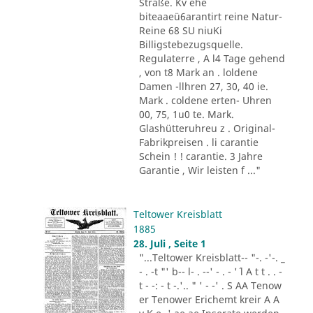
Straße. Kv ehe
biteaaeü6arantirt reine Natur-
Reine 68 SU niuKi
Billigstebezugsquelle.
Regulaterre , A l4 Tage gehend
, von t8 Mark an . loldene
Damen -llhren 27, 30, 40 ie.
Mark . coldene erten- Uhren
00, 75, 1u0 te. Mark.
Glashütteruhreu z . Original-
Fabrikpreisen . li carantie
Schein ! ! carantie. 3 Jahre
Garantie , Wir leisten f ..."
Teltower Kreisblatt
1885
28. Juli , Seite 1
"...Teltower Kreisblatt-- "-. -'-. _
- . -t "' b-- l- . --' - . - '´ l A t t . . -
t - -: - t -.'.. " ' - -' . S AA Tenow
er Tenower Erichemt kreir A A