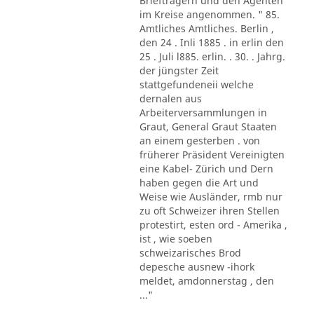
Briefträgern und den Agenten
im Kreise angenommen. " 85.
Amtliches Amtliches. Berlin ,
den 24 . Inli 1885 . in erlin den
25 . Juli l885. erlin. . 30. . Jahrg.
der jüngster Zeit
stattgefundeneii welche
dernalen aus
Arbeiterversammlungen in
Graut, General Graut Staaten
an einem gesterben . von
früherer Präsident Vereinigten
eine Kabel- Zürich und Dern
haben gegen die Art und
Weise wie Ausländer, rmb nur
zu oft Schweizer ihren Stellen
protestirt, esten ord - Amerika ,
ist , wie soeben
schweizarisches Brod
depesche ausnew -ihork
meldet, amdonnerstag , den
..."