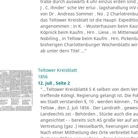
traße durch auswärts 4 uhr einzus erden sind ,
J . C. ihnder' sche Ver erlui . lagshandlung inV
von Dr . Andreas Sommer . No . 2 Charlotrenbui
das Teltower Kreisblatt ist die Haupt- Expediti
angenommen : in K. - Wusterhausen beim Kaufm
Köpnick beim Kaufm , Hrn . Liese , in Mittenwa
Nobiling , in Teltow beim Kaufm . Hrn. Picken
bisherigen Charlottenburger Wochenblatts wird d
ab unter dern Titel ..."
Teltower Kreisblatt
1856
12. Juli , Seite 2
"...Teltower Kreisblatt4 S K selben von dem Verf
treffende Kömgl. Regierung gelangt ist. Die Fo
wo Stadt verstanden §, 10 . werden können , Tir. 
Teltow , den 2. Juli 1856 . Der Landrath . gew
Landeechts zei - Behörden , Stücke auch die au
angesichtet - - bereits sich AS große Ver auf 
Vertretung (gez .) Hesselbarth, heerungen und
Nach etner Mittheilung des Orte verbreitet h