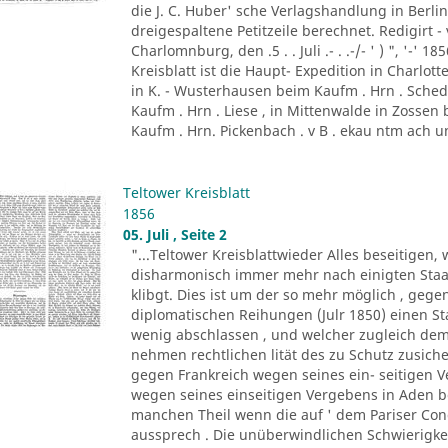
die J. C. Huber' sche Verlagshandlung in Berlin . 
dreigespaltene Petitzeile berechnet. Redigirt - 
Charlomnburg, den .5 . . Juli .- . .-/- ' ) ", '-' 
Kreisblatt ist die Haupt- Expedition in Charl
in K. - Wusterhausen beim Kaufm . Hrn . Sched
Kaufm . Hrn . Liese , in Mittenwalde in Zossen 
Kaufm . Hrn. Pickenbach . v B . ekau ntm ach un
Teltower Kreisblatt
1856
05. Juli , Seite 2
"...Teltower Kreisblattwieder Alles beseitige
disharmonisch immer mehr nach einigten Staat
klibgt. Dies ist um der so mehr möglich , ge
diplomatischen Reihungen (Julr 1850) einen Sta
wenig abschlassen , und welcher zugleich de
nehmen rechtlichen lität des zu Schutz zusiche
gegen Frankreich wegen seines ein- seitigen 
wegen seines einseitigen Vergebens in Aden b
manchen Theil wenn die auf ' dem Pariser Con
aussprech . Die unüberwindlichen Schwierigkeit