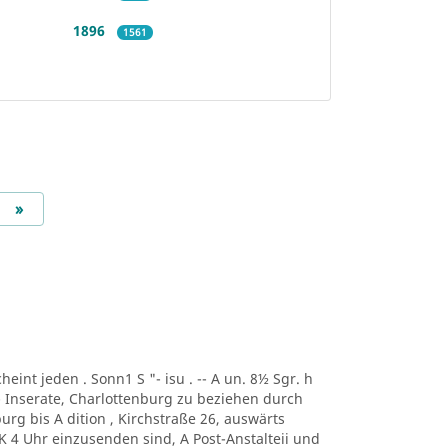
1896
1561
Next
»
scheint jeden . Sonn1 S "- isu . -- A un. 8½ Sgr. h
-- Inserate, Charlottenburg zu beziehen durch
urg bis A dition , Kirchstraße 26, auswärts
 K 4 Uhr einzusenden sind, A Post-Anstalteii und