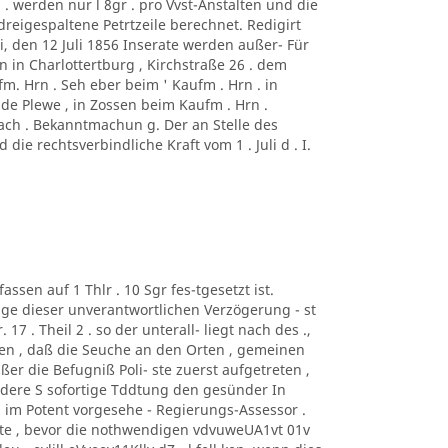
 . werden nur l 8gr . pro Vvst-Anstalten und die
 dreigespaltene Petrtzeile berechnet. Redigirt
, den 12 Juli 1856 Inserate werden außer- Für
on in Charlottertburg , Kirchstraße 26 . dem
. Hrn . Seh eber beim ' Kaufm . Hrn . in
lde Plewe , in Zossen beim Kaufm . Hrn .
bach . Bekanntmachun g. Der an Stelle des
ie rechtsverbindliche Kraft vom 1 . Juli d . I.
assen auf 1 Thlr . 10 Sgr fes-tgesetzt ist.
lge dieser unverantwortlichen Verzögerung - st
17 . Theil 2 . so der unterall- liegt nach des .,
esen , daß die Seuche an den Orten , gemeinen
ßer die Befugniß Poli- ste zuerst aufgetreten ,
andere S sofortige Tddtung den gesünder In
 im Potent vorgesehe - Regierungs-Assessor .
atte , bevor die nothwendigen vdvuweUA1vt 01v