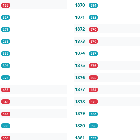
1870
156
594
1871
327
582
1872
279
570
1873
268
579
1874
336
587
1875
392
576
1876
277
605
1877
457
154
1878
548
675
1879
547
628
1880
580
596
1881
568
692