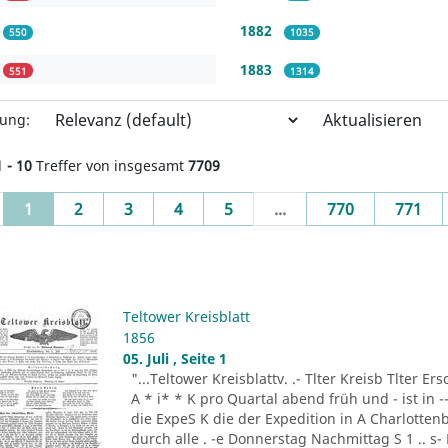
1882
550
1035
1883
551
1314
Aktualisieren
rung:
1 - 10
Treffer von insgesamt
7709
(current)
1
2
3
4
5
...
770
771
Teltower Kreisblatt
1856
05. Juli , Seite 1
"...Teltower Kreisblattv. .- Tlter Kreisb Tlter Er
A * i* * K pro Quartal abend früh und - ist in 
die ExpeS K die der Expedition in A Charlottenb
durch alle . -e Donnerstag Nachmittag S 1 .. s-