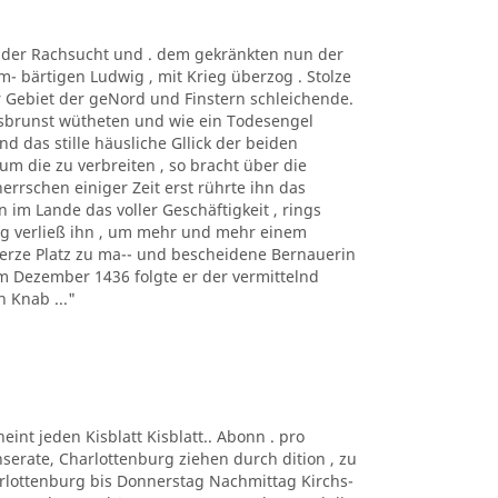
t der Rachsucht und . dem gekränkten nun der
m- bärtigen Ludwig , mit Krieg überzog . Stolze
r Gebiet der geNord und Finstern schleichende.
rsbrunst wütheten und wie ein Todesengel
d das stille häusliche Gllick der beiden
um die zu verbreiten , so bracht über die
herrschen einiger Zeit erst rührte ihn das
 im Lande das voller Geschäftigkeit , rings
ng verließ ihn , um mehr und mehr einem
erze Platz zu ma-- und bescheidene Bernauerin
Im Dezember 1436 folgte er der vermittelnd
 Knab ..."
eint jeden Kisblatt Kisblatt.. Abonn . pro
Inserate, Charlottenburg ziehen durch dition , zu
harlottenburg bis Donnerstag Nachmittag Kirchs-