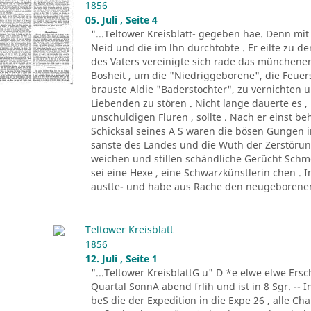
1856
05. Juli , Seite 4
"...Teltower Kreisblatt- gegeben hae. Denn mi
Neid und die im lhn durchtobte . Er eilte zu de
des Vaters vereinigte sich rade das münchene
Bosheit , um die "Niedriggeborene", die Feue
brauste Aldie "Baderstochter", zu vernichten un
Liebenden zu stören . Nicht lange dauerte es , 
unschuldigen Fluren , sollte . Nach er einst be
Schicksal seines A S waren die bösen Gungen in
sanste des Landes und die Wuth der Zerstöru
weichen und stillen schändliche Gerücht Schm
sei eine Hexe , eine Schwarzkünstlerin chen . 
austte- und habe aus Rache den neugeborenen
Teltower Kreisblatt
1856
12. Juli , Seite 1
"...Teltower KreisblattG u" D *e elwe elwe Ersch
Quartal SonnA abend frlih und ist in 8 Sgr. -- 
beS die der Expedition in die Expe 26 , alle C