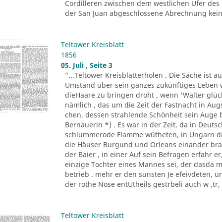
Cordilleren zwischen dem westlichen Ufer des
der San Juan abgeschlossene Abrechnung keine
Teltower Kreisblatt
1856
05. Juli , Seite 3
"...Teltower Kreisblatterholen . Die Sache ist 
Umstand über sein ganzes zukünftiges Leben w
dieHaare zu bringen droht , wenn 'Walter glückl
nämlich , das um die Zeit der Fastnacht in A
chen, dessen strahlende Schönheit sein Auge 
Bernauerin *) . Es war in der Zeit, da in Deu
schlummerode Flamme wütheten, in Ungarn die
die Häuser Burgund und Orleans einander bra
der Baier , in einer Auf sein Befragen erfahr 
einzige Tochter eines Mannes sei, der dasda 
betrieb . mehr er den sunsten Je efeivdeten, 
der rothe Nose entUtheils gestrbeli auch w ,tr, A
Teltower Kreisblatt