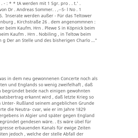
- : * * tA werden mit 1 Sgr. pro . . t.' .
von Dr . Andreas Sommer. . ,--S- l No . 1
1856. ´ Inserate werden außer - Für das Teltower
ottenburg , Kirchstraße 26 . dem angenommnen :
er beim Kaufm. Hrn . Plewe S in Köpnick beim
beim Kaufm . Hrn . Nobiling , in Teltow beim
 g Der an Stelle und des bisherigen Charlo ..."
n, was in dem neu gewonnenen Concerte noch als
en und Englands so wenig zweifelhaft , daß
gen begründet beide nach einigen gewohnten
atsbertrag erkannt wird , daß letzte Krieg so
m Unter- Rußland seinem angeblichen Grunde
rte die Neutra- cvar, wie er im Jahre 1829
Vergebens in Algier und später gegen England
egründet gendesen wäre. . Es wäre übel für
gresse erbauenden Kanals für ewige Zeiten
en jedoch , welche der stelle Abfall der