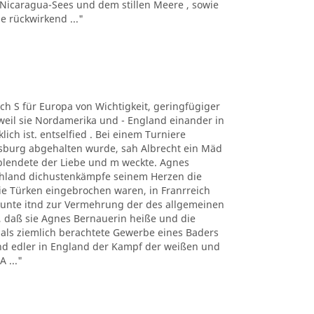
 Nicaragua-Sees und dem stillen Meere , sowie
 rückwirkend ..."
auch S für Europa von Wichtigkeit, geringfügiger
eil sie Nordamerika und - England einander in
ich ist. entselfied . Bei einem Turniere
ugsburg abgehalten wurde, sah Albrecht ein Mäd
blendete der Liebe und m weckte. Agnes
tschland dichustenkämpfe seinem Herzen die
 Türken eingebrochen waren, in Franrreich
unte itnd zur Vermehrung der des allgemeinen
er, daß sie Agnes Bernauerin heiße und die
mals ziemlich berachtete Gewerbe eines Baders
und edler in England der Kampf der weißen und
 ..."