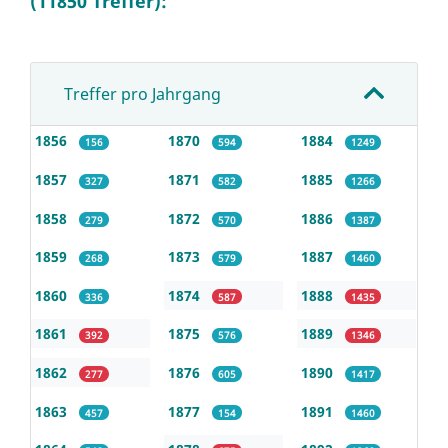
(11850 Treffer):
Treffer pro Jahrgang
1856
1870
1884
156
594
1249
1857
1871
1885
327
582
1266
1858
1872
1886
279
570
1387
1859
1873
1887
268
579
1460
1860
1874
1888
336
587
1435
1861
1875
1889
392
576
1346
1862
1876
1890
277
605
1417
1863
1877
1891
457
154
1460