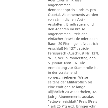
Agenturen im Kreise
angenommen.
dennenennpreis 1 arb 25 pro
Quartal. Abonnements werden
von sämmtlichen Vosi -
Anstalten , Briefträgern und
den Agenten im Kreise
angenommen. Preis der
einfacher PrtwZekle oder daen
Raum 20 Pfennlge. -. Nr. strich
Anschluß Nr 1371. strich-
Fernsprech -Auschiust Nr. 137L
'R . 2. Verun, tonnerstag, den
5. Januar 1888. . 6 . Die
Anmeldung zur Stammrolle ist
in der vorstehend
vorgeschriebenen Weise
seitens der Militärpflich bis
eine endtigen so lange
alljährlich zu wiederholen, 32.
Jadrg. Abonnements ausdas
"ettower reisblatt" Preis (Preis
1 ark 25 Pfg excl. Bringerkohn )