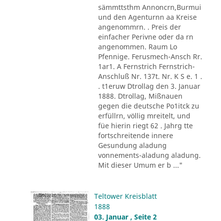
sämmttsthm Annoncrn,Burmui
und den Agenturnn aa Kreise
angenommrn. . Preis der
einfacher Perivne oder da rn
angenommen. Raum Lo
Pfennige. Ferusmech-Ansch Rr.
1ar1. A Fernstrich Fernstrich-
Anschluß Nr. 137t. Nr. K S e. 1 .
. t1eruw Dtrollag den 3. Januar
1888. Dtrollag, Mißnauen
gegen die deutsche Po1itck zu
erfüllrn, völlig mreitelt, und
füe hierin riegt 62 . Jahrg tte
fortschreitende innere
Gesundung aladung
vonnements-aladung aladung.
Mit dieser Umum er b ..."
Teltower Kreisblatt
1888
03. Januar , Seite 2