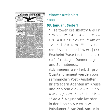
Teltower Kreisblatt
1888
03. Januar , Seite 1
"...Teltower Kreisblatt'v A -s r r
" m S S " m " A S . A - . . . "t' - --
r. s . A K K r rl r v v t t . * Am dt.
. v S r . l. -' K A. m . '" .. . .7 s -
rer . " v . - t . .i ee l ' w w . ) t73
Erscheint 7se.e-t e. ti e t,.e -. -r
r .r'--" rastags , Donnerstags
und Sonnabends.
rtdvnnenennvrei- l erb 2r pro
Quartal unement werden oon
sämmmchrn Post - Anstalten ,
Briefträgern Agenten im Kreise
und den 'ein die - -" - '" . " " S
A -r - . - ,:. - -tt . " . - "' i . i:" h. -
1' Ae A * A : Juseraie iwerden
in der illon : S A V erun W. ,
Potsdamer Strae 2od. sortte in