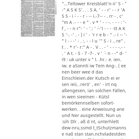
"...Teltower Kreisblatt'n-ii' S - ´'
-" A S K S'. . . S A. ' - - r' - - r 'A
S S - i ´- - - r - -- i.-7-- - . rr - , c'
"m A .- - - e " . v * ' - - -. - - - : '-
f , - - n r"- ' - '.: ' ´--'l - - - -tt A K
S '-. -' . - ) i ' - 'r r e b - " .- i -- '-
" l - - -' - . :. - - l u '" S - i .. re" .
t . . * r'- r:" A - . V . . - ' - - - -.- -
. ' A t. - S - 7 -7- . v ' ´ - n - -" d- '
i9 : uk unter v " l. .hr.- e. ien.
iw. e aSonnti iw Tem Ang-. ( ee
nen beer wee d das
Einschleien.der Kutsch ei er
sen ieii, .rerö' , en' - irt nq
aßengesen, ian solchen Fällen,
in wen sieeinen - Kütsl
bemörkennselben sofort-
werken. . eine Anweisung ane
und Ner ausgestellt. Nun us
:sih Dlr . aß d nt, unterhlett
dew-nru,ssmd t_tSchutzmanns
e na0 stan stan.nchvladestden