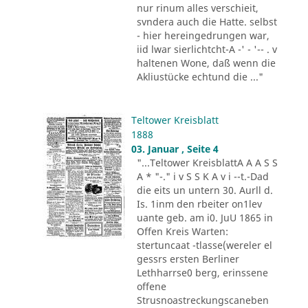
nur rinum alles verschieit,
svndera auch die Hatte. selbst
- hier hereingedrungen war,
iid lwar sierlichtcht-A -' - '-- . v
haltenen Wone, daß wenn die
Akliustücke echtund die ..."
Teltower Kreisblatt
1888
03. Januar , Seite 4
"...Teltower KreisblattA A A S S
A * "-." i v S S K A v i --t.-Dad
die eits un untern 30. Aurll d.
Is. 1inm den rbeiter on1lev
uante geb. am i0. JuU 1865 in
Offen Kreis Warten:
stertuncaat -tlasse(wereler el
gessrs ersten Berliner
Lethharrse0 berg, erinssene
offene
Strusnoastreckungscaneben