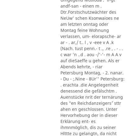
andf-san - einen m .
Dtr.Forstschutzwächter des
NeUw' schen Ksonwaioes ne
am letzten onntag oder
Montag feine Wohnung
verlassen, um- elorapsche- ar
ar - . ar,/ t.. l , v -eee v A .k
(Nach. tust penn.- t ., .re , . - . .
c war 'n ..d . aou -/'-'- m A A v
auf dieSaeffe u gehen. Als er
Abends kehrte, - riar
Petersburg Montag, - 2. nanar.
- Du - ;.Nine - 8Ur'' Petersburg:
. erachta .die Angelegenheit
denessend die gefälschtm .
Auenstücke nrit der ternärung
des "en Reichdanzeigers´' sttr
ahen en geschlossen. Unter
Hervorhebung der in dieser
Erklärung ent- es
ihmnmöglich, dis zu seiner
Hlttte zu gelangtn, da nicht