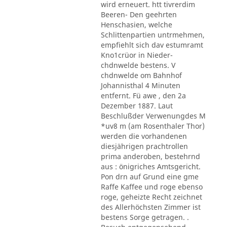
wird erneuert. htt tivrerdim
Beeren- Den geehrten
Henschasien, welche
Schlittenpartien untrmehmen,
empfiehlt sich dav estumramt
Kno1crüor in Nieder-
chdnwelde bestens. V
chdnwelde om Bahnhof
Johannisthal 4 Minuten
entfernt. Fü awe , den 2a
Dezember 1887. Laut
Beschlußder Verwenungdes M
*uv8 m (am Rosenthaler Thor)
werden die vorhandenen
diesjährigen prachtrollen
prima anderoben, bestehrnd
aus : önigriches Amtsgericht.
Pon drn auf Grund eine gme
Raffe Kaffee und roge ebenso
roge, geheizte Recht zeichnet
des Allerhöchsten Zimmer ist
bestens Sorge getragen. .