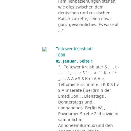
Familienbeziehungen stehen,
wie dies zwischen dem
deutschen und russischen
Kaiser zutreffe, seien etwas
ganz gewöhnliches. Es wäre al
..."
Teltower Kreisblatt
1888
05. Januar , Seite 1
"...Teltower Kreisblatt* S ... . t -
- - ' -' , - . - : S '- .- a :' ' K .r -'*
_. - . A A v S S K m A A e,
Tettomer Erschnnt e .l K K S hv
S A Inserate i)uerdrn n der
EmediUon : . Dienstags ,
Donnerstags und .
eonnabends. Berlin W. ,
Powdamer Strebe 2sd sowie in
sämnnlichm
AnnoneemBurmux und den