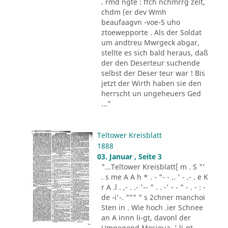
. rmd ngte : ffch nchmrrg zelt,
chdm (er dev Wmh
beaufaagvn -voe-5 uho
ztoewepporte . Als der Soldat
um andtreu Mwrgeck abgar,
stellte es sich bald heraus, daß
der den Deserteur suchende
selbst der Deser teur war ! Bis
jetzt der Wirth haben sie den
herrscht un ungeheuers Ged
..."
Teltower Kreisblatt
1888
03. Januar , Seite 3
"...Teltower Kreisblatt[ m . S "'
. s me A A h * . - "- - .. ' - .- . e K
r A .l . ,- . .- '-- " . . -' - - " - . - : -
de -i'-. """ " s 2chner manchoi
Sten in . Wie hoch .ier Schnee
an A innn li-gt, davonl der
Umgegend Mosioua .' li-gt