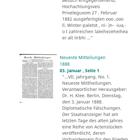
Besuch entgegensehend,
Hochachtungsveü
Priveleguvom 27 . Februar
1882 ausgefertigten ooo ,ooo
ll. Winter-paletot , ni- )n- -iua,-
o t zahlreichen laleihezeheihea
er alt lirbhi ..."
Neueste Mitteilungen
1888
03. Januar , Seite 1
"...VII. Jahrgang. No. 1.
Neueste Mittheilungen.
Verantwortlicher Herausgeber:
Dr. H. Klee. Berlin, Dienstag,
den 3. Januar 1888.
Diplomatische Fälschungen.
Der Staatsanzeiger hat am
letzten Tage des alten Jahres
eine Reihe von Actenstücken
veröffentlicht, deren
Vorhandensein für den Frieden