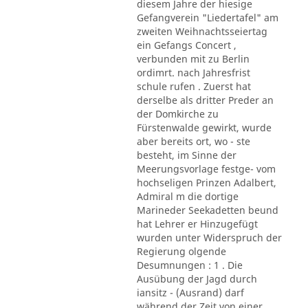
diesem Jahre der hiesige
Gefangverein "Liedertafel" am
zweiten Weihnachtsseiertag
ein Gefangs Concert ,
verbunden mit zu Berlin
ordimrt. nach Jahresfrist
schule rufen . Zuerst hat
derselbe als dritter Preder an
der Domkirche zu
Fürstenwalde gewirkt, wurde
aber bereits ort, wo - ste
besteht, im Sinne der
Meerungsvorlage festge- vom
hochseligen Prinzen Adalbert,
Admiral m die dortige
Marineder Seekadetten beund
hat Lehrer er Hinzugefügt
wurden unter Widerspruch der
Regierung olgende
Desumnungen : 1 . Die
Ausübung der Jagd durch
iansitz - (Ausrand) darf
während der Zeit von einer