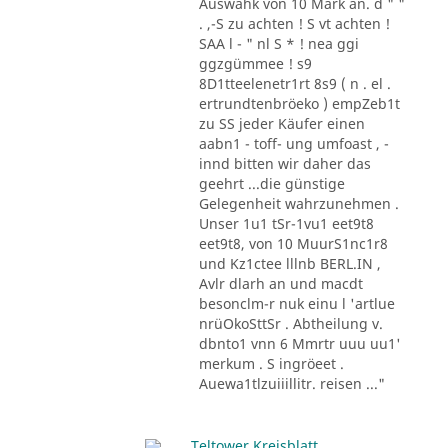
Auswahk von 10 Mark an. d " "
. ,-S zu achten ! S vt achten !
SAA l - " nl S * ! nea ggi
ggzgümmee ! s9
8D1tteelenetr1rt 8s9 ( n . el .
ertrundtenbröeko ) empZeb1t
zu SS jeder Käufer einen
aabn1 - toff- ung umfoast , -
innd bitten wir daher das
geehrt ...die günstige
Gelegenheit wahrzunehmen .
Unser 1u1 tSr-1vu1 eet9t8
eet9t8, von 10 MuurS1nc1r8
und Kz1ctee lllnb BERL.IN ,
Avlr dlarh an und macdt
besonclm-r nuk einu l 'artlue
nrüOkoSttSr . Abtheilung v.
dbnto1 vnn 6 Mmrtr uuu uu1'
merkum . S ingröeet .
Auewa1tlzuiiillitr. reisen ..."
Teltower Kreisblatt