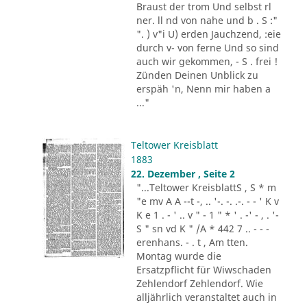
Braust der trom Und selbst rl
ner. ll nd von nahe und b . S :"
". ) v"i U) erden Jauchzend, :eie
durch v- von ferne Und so sind
auch wir gekommen, - S . frei !
Zünden Deinen Unblick zu
erspäh 'n, Nenn mir haben a
..."
Teltower Kreisblatt
1883
22. Dezember , Seite 2
"...Teltower KreisblattS , S * m
"e mv A A --t -, .. '-. -. .-. - - ' K v
K e 1 . - ' .. v " - 1 " * ' . -' - , . '-
S " sn vd K " /A * 442 7 .. - - -
erenhans. - . t , Am tten.
Montag wurde die
Ersatzpflicht für Wiwschaden
Zehlendorf Zehlendorf. Wie
alljährlich veranstaltet auch in