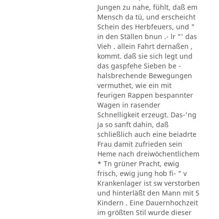
Jungen zu nahe, fühlt, daß em
Mensch da tü, und erscheicht
Schein des Herbfeuers, und "
in den Ställen bnun .- lr "' das
Vieh . allein Fahrt dernaßen ,
kommt. daß sie sich legt und
das gaspfehe Sieben be -
halsbrechende Bewegungen
vermuthet, wie ein mit
feurigen Rappen bespannter
Wagen in rasender
Schnelligkeit erzeugt. Das-'ng
ja so sanft dahin, daß
schließlich auch eine beiadrte
Frau damit zufrieden sein
Heme nach dreiwöchentlichem
* Tn grüner Pracht, ewig
frisch, ewig jung hob fi- " v
Krankenlager ist sw verstorben
und hinterläßt den Mann mit 5
Kindern . Eine Dauernhochzeit
im größten Stil wurde dieser