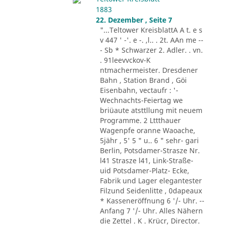
1883
22. Dezember , Seite 7
"...Teltower KreisblattA A t. e s
v 447 ' -'. e -. ,l.. . 2t. AAn me --
- Sb * Schwarzer 2. Adler. . vn.
. 91leevvckov-K
ntmachermeister. Dresdener
Bahn , Station Brand , Göi
Eisenbahn, vectaufr : '-
Wechnachts-Feiertag we
briüaute atsttllung mit neuem
Programme. 2 Lttthauer
Wagenpfe oranne Waoache,
5jähr , 5' 5 " u.. 6 " sehr- gari
Berlin, Potsdamer-Strasze Nr.
l41 Strasze l41, Link-Straße-
uid Potsdamer-Platz- Ecke,
Fabrik und Lager elegantester
Filzund Seidenlitte , 0dapeaux
* Kasseneröffnung 6 '/- Uhr. --
Anfang 7 '/- Uhr. Alles Nähern
die Zettel . K . Krücr, Director.