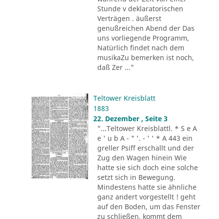
Stunde v deklaratorischen
Verträgen . äußerst
genußreichen Abend der Das
uns vorliegende Programm,
Natürlich findet nach dem
musikaZu bemerken ist noch,
daß Zer ..."
Teltower Kreisblatt
1883
22. Dezember , Seite 3
"...Teltower Kreisblattl. * S e A
e ' u b A - " '. - ' ' * A 443 ein
greller Psiff erschallt und der
Zug den Wagen hinein Wie
hatte sie sich doch eine solche
setzt sich in Bewegung.
Mindestens hatte sie ähnliche
ganz andert vorgestellt ! geht
auf den Boden, um das Fenster
zu schließen, kommt dem