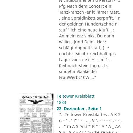
Nichtabonnenten u Person -' 5
Pfg Nach dem Concert ein
Tanzkränzch -er it Tämer Matt.
. eine Sprsidinkett oerpnfft. ' n
der goldnen Hundertzehne n
:auf ' ich eine neue Kluftl , : .
An mein erz sinkst Du dann
willig .-)und Dein . Herz
schlägt doppelt statt, ) ie
nachtsstsie ihr reichhaltiges
Lager von . ee il * - :lm 1 .
0eihnachtsfeiertag d . Ls.
sindet imSaake der
FrauWerbc10W ..."
Teltower Kreisblatt
1883
22. Dezember , Seite 1
"...Teltower Kreisblattes . A K S
r. - ' . ' l" ' - ' .. , V ': - '- - -. . - - .
. . " m A S 'v u * K " ' * ' A _ AA
S S ' S K - Ar ' "- -'ke ke ke d - '