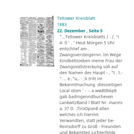
Teltower Kreisblatt
1883
22. Dezember , Seite 5
"...Teltower Kreisblatts / . /. 't
4- 0 ' . ' Heut Morgen 5 Uhr
entschlief am .
Zwangsversteigernn. Im Wege
Kindbettsieben meine Frau der
Zwangsvollstreckung soll auf
den Namen des Haupt - , "t . t.-
". .. e.."u,. - ,ti tritt im
Bekanntmachung. diesseitigen
Local otien ' - -. a ww80b6p8
gab badingenndbuchevon
LankwitzBand l Blatt Nr. manns
a. 37 D. :7iroOpon8 allen
welches ich hiermit
Verwandten, statt jeder be-
Reinsdorff zu Groß - Freunden
und Bekamtten Lichterfelde