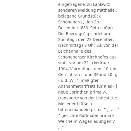
eingetragene, zu Lankwitz
sonderen Meldung mittheile .
belegene Grundstück
Schöneberg , den 2o.
December t883. 0etn cnCpo .
Die Beerdigu'ig sindet am
Sonntag , den 23 December,
Nachmittags 3 Uhr 23. von der
Leichenhalle des
Schöneberger Kirchhofes aua
statt. vor am 22 . rkedruar
19ü4, V ormittags dem 10 Uhr
Gericht -an il und 35und 40 fg.
- u d. W . ', mäßigter
Ansnahmetnrifsatz für Kies - [
neue Eorinthen prima v-..
transporte von der LndesteUe
Meilener l füße u.
bittenemandein prima " ,. v; . "
" gesichte Raffinabe prima k
Weiche in Wagenladungen v
..."