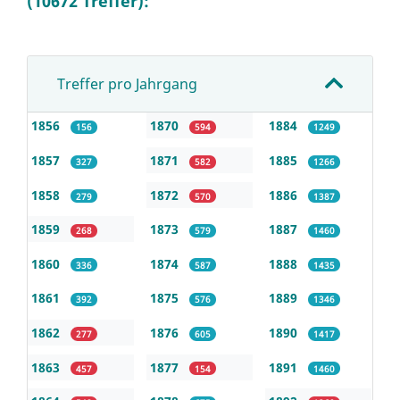
(10672 Treffer):
Treffer pro Jahrgang
1856
1870
1884
156
594
1249
1857
1871
1885
327
582
1266
1858
1872
1886
279
570
1387
1859
1873
1887
268
579
1460
1860
1874
1888
336
587
1435
1861
1875
1889
392
576
1346
1862
1876
1890
277
605
1417
1863
1877
1891
457
154
1460