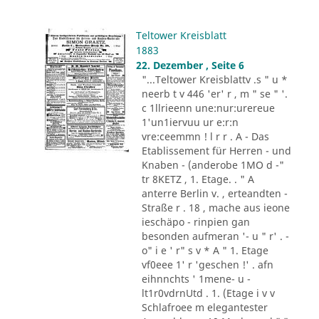
Teltower Kreisblatt
1883
22. Dezember , Seite 6
"...Teltower Kreisblattv .s " u *
neerb t v 446 'er' r , m " se " '.
c 1llrieenn une:nur:urereue
1'un1iervuu ur e:r:n
vre:ceemmn ! l r r . A - Das
Etablissement für Herren - und
Knaben - (anderobe 1MO d -"
tr 8KETZ , 1. Etage. . " A
anterre Berlin v. , erteandten -
Straße r . 18 , mache aus ieone
ieschäpo - rinpien gan
besonden aufmeran '- u " r' . -
o" i e ' r" s v * A " 1. Etage
vf0eee 1' r 'geschen !' . afn
eihnnchts ' 1mene- u -
lt1r0vdrnUtd . 1. (Etage i v v
Schlafroee m elegantester