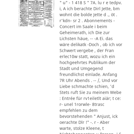
" u" - 1 418 S " 7A. lu r e tedpv.
i, A ich berachte Dirl Jette, bm
wohnt die bolde Jette d ., öt .
r'kdn- sr 2 . Abonnements -
Concert im Saale i beim
Geheimerath, ich Die zur
Lichsten häue, -- -A Ei. das
wäre delikatk -Doch , ob ich vor
Schwert vergebe , der Fran
erlec10w statt, wozu ich ein
hochgeehrtes Publikum der
Stadt und Umgegend
freundlichst einlade. Anfang
7R Uhr Abends . -- /, Und vor
Liebe schmachte schien, 'd
Stets ruft Sie zu meinem Webe
: Entrée für rv1eiletlt aiär; t ce:
r- unel 1rorwle- 8trasc
empfehlen zu dem
bevorstehenden " Anjust, ick
oerachte Dlr !" -. r - Aber
warte, stolze Kleene, t