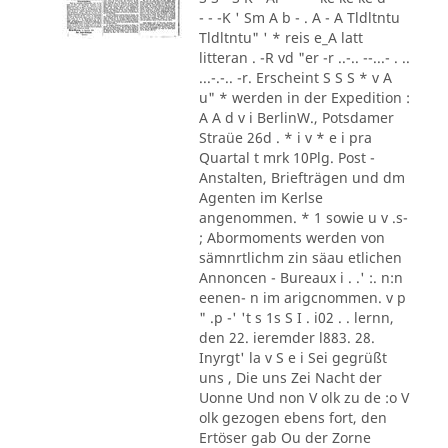
- - -K ' Sm A b - . A - A Tldltntu
Tldltntu" ' * reis e_A latt
litteran . -R vd "er -r ..-.. --...- . ..
...-.-.. -r. Erscheint S S S * v A
u" * werden in der Expedition :
A A d v i BerlinW., Potsdamer
Straüe 26d . * i v * e i pra
Quartal t mrk 10Plg. Post -
Anstalten, Briefträgen und dm
Agenten im Kerlse
angenommen. * 1 sowie u v .s-
; Abormoments werden von
sämnrtlichm zin säau etlichen
Annoncen - Bureaux i . .' :. n:n
eenen- n im arigcnommen. v p
" .p -' 't s 1s S I . i02 . . lernn,
den 22. ieremder l883. 28.
Inyrgt' la v S e i Sei gegrüßt
uns , Die uns Zei Nacht der
Uonne Und non V olk zu de :o V
olk gezogen ebens fort, den
Ertöser gab Ou der Zorne