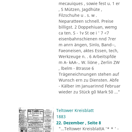
mecauiques , sowie fest u. 1 er
, S Mützen, Jagdhüte ,
Filzschuhe u . s. w .
Neparatteen schnell. Preise
billigst. 2 Doppehiuan, wemg
ca ten. S - 1v St oe i ' 7 <7
eisenbahnschienen nnd 7rer
m anrn ängen, Sinlo, Band--,
Faeoneisen, aktes Essen, tech,
Werkzeuge n. . 6 Arbeitspfde
m A- kAA-.. W. liöne , Zerlin ZW
, lbelm - 8trasse 6
Trägeneichnungen stehen auf
Wunsch ern zu Diensten. Abfe
- Kälber im Januarinnd Februar
wieder zu Stück g0 Mark 50 ..."
Teltower Kreisblatt
1883
22. Dezember , Seite 8
"...Teltower KreisblattA '* * ' -