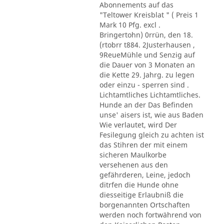
Abonnements auf das
"Teltower Kreisblat " ( Preis 1
Mark 10 Pfg. excl .
Bringertohn) 0rrün, den 18.
(rtobrr t884. 2Justerhausen ,
9ReueMühle und Senzig auf
die Dauer von 3 Monaten an
die Kette 29. Jahrg. zu legen
oder einzu - sperren sind .
Lichtamtliches Lichtamtliches.
Hunde an der Das Befinden
unse' aisers ist, wie aus Baden
Wie verlautet, wird Der
Fesilegung gleich zu achten ist
das Stihren der mit einem
sicheren Maulkorbe
versehenen aus den
gefährderen, Leine, jedoch
ditrfen die Hunde ohne
diesseitige Erlaubniß die
borgenannten Ortschaften
werden noch fortwährend von