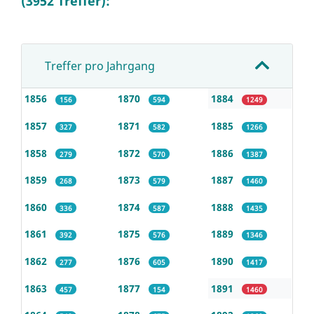
(3952 Treffer):
Treffer pro Jahrgang
1856
1870
1884
156
594
1249
1857
1871
1885
327
582
1266
1858
1872
1886
279
570
1387
1859
1873
1887
268
579
1460
1860
1874
1888
336
587
1435
1861
1875
1889
392
576
1346
1862
1876
1890
277
605
1417
1863
1877
1891
457
154
1460