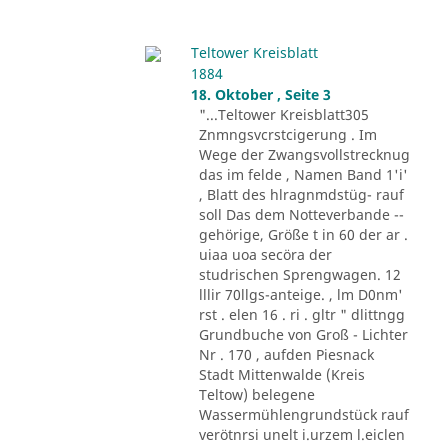
Teltower Kreisblatt
1884
18. Oktober , Seite 3
"...Teltower Kreisblatt305
Znmngsvcrstcigerung . Im
Wege der Zwangsvollstrecknug
das im felde , Namen Band 1'i'
, Blatt des hlragnmdstüg- rauf
soll Das dem Notteverbande --
gehörige, Größe t in 60 der ar .
uiaa uoa secöra der
studrischen Sprengwagen. 12
lllir 70llgs-anteige. , lm D0nm'
rst . elen 16 . ri . gltr " dlittngg
Grundbuche von Groß - Lichter
Nr . 170 , aufden Piesnack
Stadt Mittenwalde (Kreis
Teltow) belegene
Wassermühlengrundstück rauf
verötnrsi unelt i.urzem l.eiclen