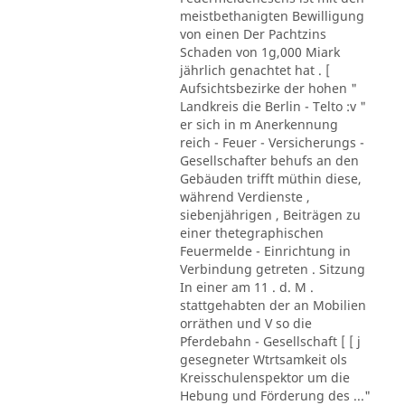
meistbethanigten Bewilligung
von einen Der Pachtzins
Schaden von 1g,000 Miark
jährlich genachtet hat . [
Aufsichtsbezirke der hohen "
Landkreis die Berlin - Telto :v "
er sich in m Anerkennung
reich - Feuer - Versicherungs -
Gesellschafter behufs an den
Gebäuden trifft müthin diese,
während Verdienste ,
siebenjährigen , Beiträgen zu
einer thetegraphischen
Feuermelde - Einrichtung in
Verbindung getreten . Sitzung
In einer am 11 . d. M .
stattgehabten der an Mobilien
orräthen und V so die
Pferdebahn - Gesellschaft [ [ j
gesegneter Wtrtsamkeit ols
Kreisschulenspektor um die
Hebung und Förderung des ..."