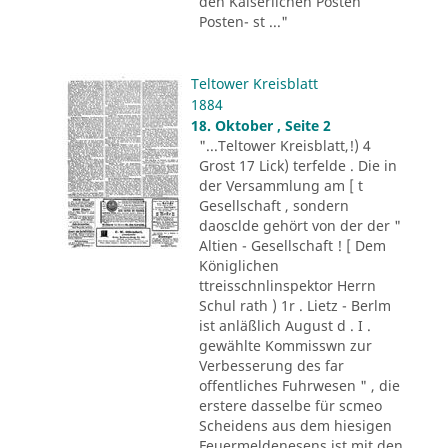
den Kaiserlichen Posten
Posten- st ..."
Teltower Kreisblatt
1884
18. Oktober , Seite 2
"...Teltower Kreisblatt,!) 4
Grost 17 Lick) terfelde . Die in
der Versammlung am [ t
Gesellschaft , sondern
daosclde gehört von der der "
Altien - Gesellschaft ! [ Dem
Königlichen
ttreisschnlinspektor Herrn
Schul rath ) 1r . Lietz - Berlm
ist anläßlich August d . I .
gewählte Kommisswn zur
Verbesserung des far
offentliches Fuhrwesen " , die
erstere dasselbe für scmeo
Scheidens aus dem hiesigen
Feuermeldenesens ist mit den