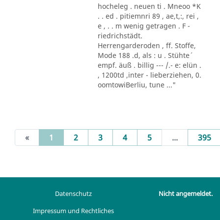
hocheleg . neuen ti . Mneoo *K
. . ed . pitiemnri 89 , ae,t,:, rei ,
e , . . m wenig getragen . F -
riedrichstädt.
Herrengarderoden , ff. Stoffe,
Mode 188 .d, als : u . Stühte´
empf. äuß . billig --- /.- e: elün .
, 1200td ,inter - lieberziehen, 0.
oomtowiBerliu, tune ..."
(current)
«
1
2
3
4
5
...
395
Datenschutz
Nicht angemeldet.
Impressum und Rechtliches