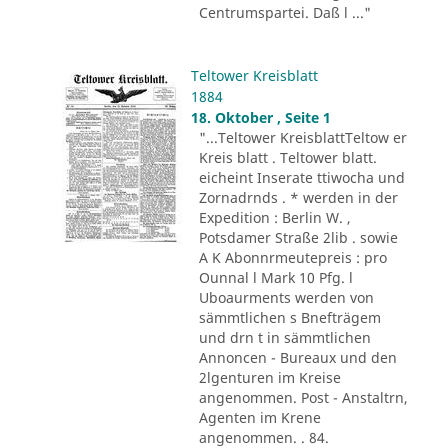
Centrumspartei. Daß l ..."
Teltower Kreisblatt
1884
18. Oktober , Seite 1
"...Teltower KreisblattTeltow er
Kreis blatt . Teltower blatt.
eicheint Inserate ttiwocha und
Zornadrnds . * werden in der
Expedition : Berlin W. ,
Potsdamer Straße 2lib . sowie
A K Abonnrmeutepreis : pro
Ounnal l Mark 10 Pfg. l
Uboaurments werden von
sämmtlichen s Bnefträgem
und drn t in sämmtlichen
Annoncen - Bureaux und den
2lgenturen im Kreise
angenommen. Post - Anstaltrn,
Agenten im Krene
angenommen. . 84.