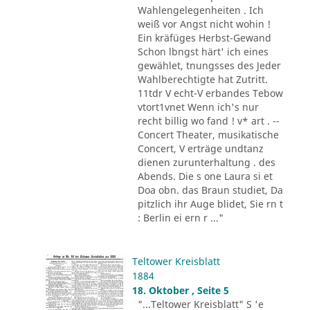
Wahlengelegenheiten . Ich
weiß vor Angst nicht wohin !
Ein kräfüges Herbst-Gewand
Schon lbngst härt' ich eines
gewählet, tnungsses des Jeder
Wahlberechtigte hat Zutritt.
11tdr V echt-V erbandes Tebow
vtort1vnet Wenn ich's nur
recht billig wo fand ! v* art . --
Concert Theater, musikatische
Concert, V erträge undtanz
dienen zurunterhaltung . des
Abends. Die s one Laura si et
Doa obn. das Braun studiet, Da
pitzlich ihr Auge blidet, Sie rn t
: Berlin ei ern r ..."
Teltower Kreisblatt
1884
18. Oktober , Seite 5
"...Teltower Kreisblatt" S 'e