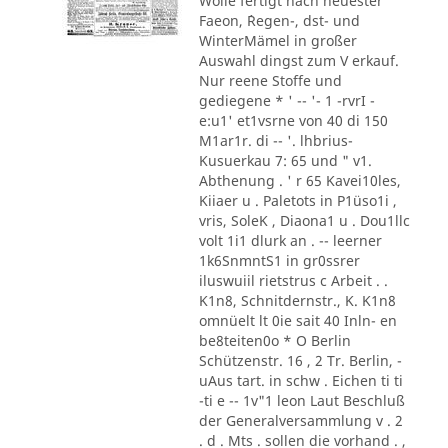
Wolle fertigt nach neuester
Faeon, ´Regen-, dst- und
WinterMämel in großer
Auswahl dingst zum V erkauf.
Nur reene Stoffe und
gediegene * ' -- '- 1 -rvrI -
e:u1' et1vsrne von 40 di 150
M1ar1r. di -- '. lhbrius-
Kusuerkau 7: 65 und " v1.
Abthenung . ' r 65 Kavei10les,
Kiiaer u . Paletots in P1üso1i ,
vris, SoleK , Diaona1 u . Dou1llc
volt 1i1 dlurk an . -- leerner
1k6SnmntS1 in gr0ssrer
iluswuiil rietstrus c Arbeit . .
K1n8, Schnitdernstr., K. K1n8
omnüelt lt 0ie sait 40 Inln- en
be8teiten0o * O Berlin
Schützenstr. 16 , 2 Tr. Berlin, -
uAus tart. in schw . Eichen ti ti
-ti e -- 1v"1 leon Laut Beschluß
der Generalversammlung v . 2
. d . Mts . sollen die vorhand . ,