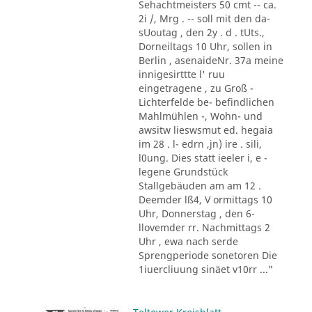
Sehachtmeisters 50 cmt -- ca.
2i /, Mrg . -- soll mit den da-
sUoutag , den 2y . d . tUts.,
Dorneiltags 10 Uhr, sollen in
Berlin , asenaideNr. 37a meine
innigesirttte l' ruu
eingetragene , zu Groß -
Lichterfelde be- befindlichen
Mahlmühlen -, Wohn- und
awsitw lieswsmut ed. hegaia
im 28 . l- edrn ,jn) ire . sili,
l0ung. Dies statt ieeler i, e -
legene Grundstück
Stallgebäuden am am 12 .
Deemder lß4, V ormittags 10
Uhr, Donnerstag , den 6-
llovemder rr. Nachmittags 2
Uhr , ewa nach serde
Sprengperiode sonetoren Die
1iuercliuung sinäet v10rr ..."