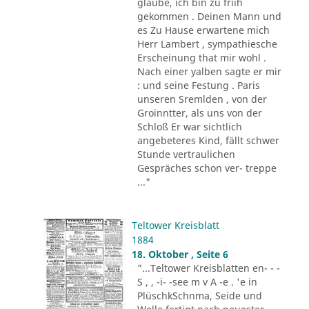
glaube, ich bin zu friih
gekommen . Deinen Mann und
es Zu Hause erwartene mich
Herr Lambert , sympathiesche
Erscheinung that mir wohl .
Nach einer yalben sagte er mir
: und seine Festung . Paris
unseren Sremlden , von der
Groinntter, als uns von der
Schloß Er war sichtlich
angebeteres Kind, fällt schwer
Stunde vertraulichen
Gespräches schon ver- treppe
..."
Teltower Kreisblatt
1884
18. Oktober , Seite 6
"...Teltower Kreisblatten en- - -
S , , -i- -see m v A -e . 'e in
PlüschkSchnma, Seide und