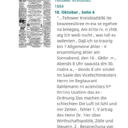
Teltower Kreisblatt
1884
18. Oktober , Seite 4
"...Teltower Kreisblatt696 ite
beazeeeütiree m-eia se egehee
na bmegeq. Am ei1to rv. n chtk
atg Ich weib nscht , was toll es
iwdenten , Daβ ich so traurig
bin ? Allgemeine ähler - V
ersammlung ähler am
Sonnabend, den 16 . Gktbr. rr.,
Abends 8 Uhr oaausta dm 30.
riodre a., - dends 8 uhr sindet
im Saale des Vicefechtmeisters
Herrn im Regtaurant
0ahlemann rn acienclocs h*
tln1ins Uuvtinn das es -
Ordnung Das machen die
schlechten Die Luft ist lühl und
mir Zeiten . fehler 1. V ortrag
des Henn Dr. 1ler über
Wirthschaftspolitik, Zölle und
Steuern. 2 . Besprechuna von