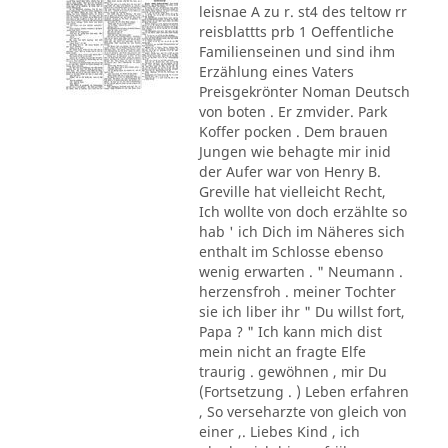
leisnae A zu r. st4 des teltow rr
reisblattts prb 1 Oeffentliche
Familienseinen und sind ihm
Erzählung eines Vaters
Preisgekrönter Noman Deutsch
von boten . Er zmvider. Park
Koffer pocken . Dem brauen
Jungen wie behagte mir inid
der Aufer war von Henry B.
Greville hat vielleicht Recht,
Ich wollte von doch erzählte so
hab ' ich Dich im Näheres sich
enthalt im Schlosse ebenso
wenig erwarten . " Neumann .
herzensfroh . meiner Tochter
sie ich liber ihr " Du willst fort,
Papa ? " Ich kann mich dist
mein nicht an fragte Elfe
traurig . gewöhnen , mir Du
(Fortsetzung . ) Leben erfahren
, So verseharzte von gleich von
einer ,. Liebes Kind , ich