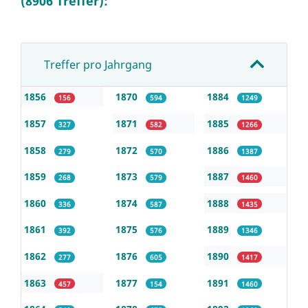
(8906 Treffer):
Treffer pro Jahrgang
1856
1870
1884
156
594
1249
1857
1871
1885
327
582
1266
1858
1872
1886
279
570
1387
1859
1873
1887
268
579
1460
1860
1874
1888
336
587
1435
1861
1875
1889
392
576
1346
1862
1876
1890
277
605
1417
1863
1877
1891
457
154
1460