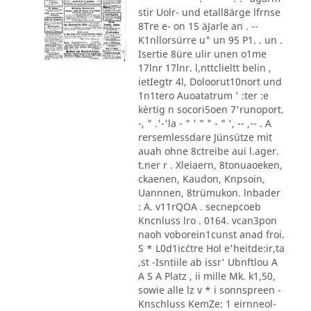
stir Uolr- und etall8ärge lfrnse
8Tre e- on 15 äJarle an . --
K1nllorsürre u" un 95 P1. . un .
Isertie 8üre ulir unen o1me
17lnr 17lnr. l,nttclieltt belin ,
ietIegtr 4l, Doloorut10nort und
1n1tero Auoatatrum ' :ter :e
kèrtig n socori5oen 7'runoport.
-, " .'-'la - " ' " " - " ', -- ,-- . A
rersemlessdare Jünsütze mit
auah ohne 8ctreibe aui l.ager.
t.ner r . Xleiaern, 8tonuaoeken,
ckaenen, Kaudon, Knpsoin,
Uannnen, 8trümukon. lnbader
: A. v11rQOA . secnepcoeb
Kncnluss lro . 0164. vcan3pon
naoh voborein1cunst anad froi.
S * L0d1ic´ctre Hol e'heitde:ir,ta
,st -Isntiile ab issr' Ubnftlou A
A S A Platz , ii mille Mk. k1,50,
sowie alle lz v * i sonnspreen -
Knschluss KemZe: 1 eirnneol-