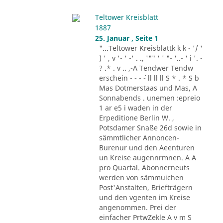
Teltower Kreisblatt
1887
25. Januar , Seite 1
"...Teltower Kreisblattk k k - '/ '
) ' , v '- ' -' . ., '"" ' ' "- '..- ' i '. -
? .* . v .. ,-A Tendwer Tendw
erschein - - - ´- ll ll ll S * . * S b
Mas Dotmerstaas und Mas, A
Sonnabends . unemen :epreio
1 ar e5 i waden in der
Erpeditione Berlin W. ,
Potsdamer Snaße 26d sowie in
sämmtlicher Annoncen-
Burenur und den Aeenturen
un Kreise augennrmnen. A A
pro Quartal. Abonnerneuts
werden von sämmuichen
Post'Anstalten, Briefträgern
und den vgenten im Kreise
angenommen. Prei der
einfacher PrtwZekle A v m S