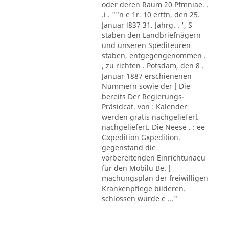
oder deren Raum 20 Pfmniae. .
.i . ""n e 1r. 10 erttn, den 25.
Januar l837 31. Jahrg. . ', S
staben den Landbriefnägern
und unseren Spediteuren
staben, entgegengenommen .
, zu richten . Potsdam, den 8 .
Januar 1887 erschienenen
Nummern sowie der [ Die
bereits Der Regierungs-
Präsidcat. von : Kalender
werden gratis nachgeliefert
nachgeliefert. Die Neese . : ee
Gxpedition Gxpedition.
gegenstand die
vorbereitenden Einrichtunaeu
für den Mobilu Be. [
machungsplan der freiwilligen
Krankenpflege bilderen.
schlossen wurde e ..."