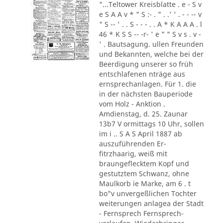
"...Teltower Kreisblatte . e - S v
e S A A v * " S :- . " . .' ' . - - -- v
" S -- ' . . S - - - . . A * K A A A . l
46 * K S S -- -r- ' e " " S v s . v -
' . Bautsagung. ullen Freunden
und Bekannten, welche bei der
Beerdigung unserer so früh
entschlafenen nträge aus
ernsprechanlagen. Für 1. die
in der nächsten Bauperiode
vom Holz - Anktion .
Amdienstag, d. 25. Zaunar
13b7 V ormittags 10 Uhr, sollen
im i .. S A S April 1887 ab
auszuführenden Er-
fitrzhaarig, weiß mit
braungeflecktem Kopf und
gestutztem Schwanz, ohne
Maulkorb ie Marke, am 6 . t
bo"v unvergeßlichen Tochter
weiterungen anlagea der Stadt
- Fernsprech Fernsprech-