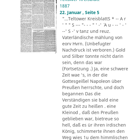
1887
22. Januar , Seite 5
"...Teltower KreisblattS * -- A r
' " " S --- "- - - " ' -' ´ A u - -- ' - '
--' S -' v tanz und reuz.
Vaterländische mählung von
eorv Hvrn. (Unbefugter
Nachdruck ist verboren.) Gold
und Silber tonnte nicht darin
sein, denn das war
(Fortsetzung .) Ja, eine schwere
Zeit wae 's, in der die
Gottesgeißel Napoleon über
Preußen herrschte, und doch
begannen Das die
Verständigen sie bald eine
gute Zeit zu heißen . eine
Kleinod , daß den Preußen
geblieben war, bietreue so
hell, daß es ür ihren irdischen
König, schimmerte ihnen den
Weg wies 1u dem himmlischen