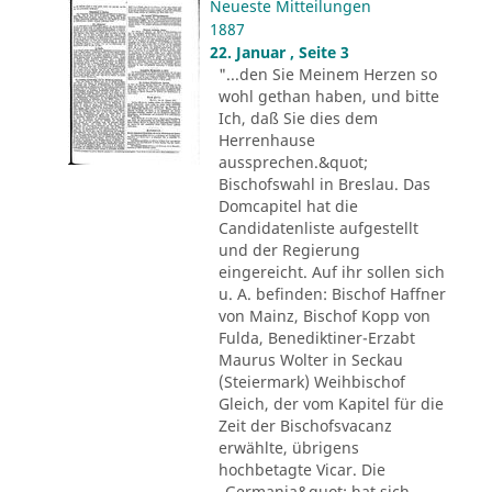
Neueste Mitteilungen
1887
22. Januar , Seite 3
"...den Sie Meinem Herzen so
wohl gethan haben, und bitte
Ich, daß Sie dies dem
Herrenhause
aussprechen.&quot;
Bischofswahl in Breslau. Das
Domcapitel hat die
Candidatenliste aufgestellt
und der Regierung
eingereicht. Auf ihr sollen sich
u. A. befinden: Bischof Haffner
von Mainz, Bischof Kopp von
Fulda, Benediktiner-Erzabt
Maurus Wolter in Seckau
(Steiermark) Weihbischof
Gleich, der vom Kapitel für die
Zeit der Bischofsvacanz
erwählte, übrigens
hochbetagte Vicar. Die
„Germania&quot; hat sich