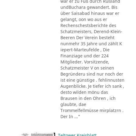
war er zu Fuß durch Rußland
undBuchara gewandert. Bis
über Saisabad hinaus war er
gelangt, oon wo aus er
Rechenschestsberichte des
Schatzmeisters, Derend-Klein-
Beeren Der Verein besteht
nunmehr 35 Jahre und zählt K
iepert-Marteufelde , Die
Finanziage und der 224
Mitglieder. Vorsitzende,
Schatzmeister V on seinen
Begründeru sind nur noch der
ist eine günstige . fehlinnusten
Augenblicke. Je tiefer ich sank ,
desto wilden mönu das
Brausen in den Ohren , ich
glaubte, dae
Trommelfellmüsse mirplatzrn .
Der In ..."
Teltower Kreisblatt