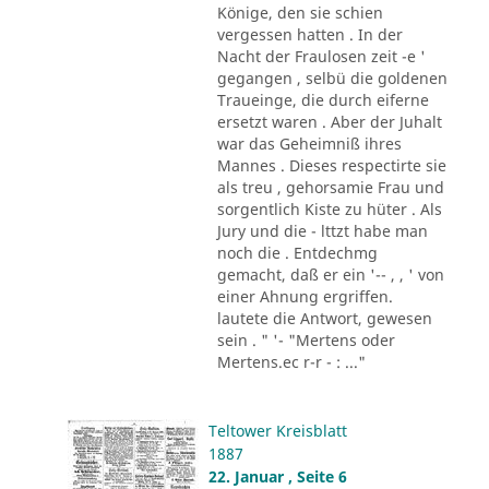
Könige, den sie schien
vergessen hatten . In der
Nacht der Fraulosen zeit -e '
gegangen , selbü die goldenen
Traueinge, die durch eiferne
ersetzt waren . Aber der Juhalt
war das Geheimniß ihres
Mannes . Dieses respectirte sie
als treu , gehorsamie Frau und
sorgentlich Kiste zu hüter . Als
Jury und die - lttzt habe man
noch die . Entdechmg
gemacht, daß er ein '-- , , ' von
einer Ahnung ergriffen.
lautete die Antwort, gewesen
sein . " '- "Mertens oder
Mertens.ec r-r - : ..."
Teltower Kreisblatt
1887
22. Januar , Seite 6