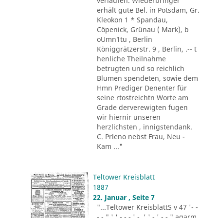
verlaufen. Wiederbringer
erhält gute Bel. in Potsdam, Gr.
Kleokon 1 * Spandau,
Cöpenick, Grünau ( Mark), b
oUmn1tu , Berlin
Königgrätzerstr. 9 , Berlin, .-- t
henliche Theilnahme
betrugten und so reichlich
Blumen spendeten, sowie dem
Hmn Prediger Denenter für
seine rtostreichtn Worte am
Grade derverewigten fugen
wir hiernir unseren
herzlichsten , innigstendank.
C. Prleno nebst Frau, Neu -
Kam ..."
Teltower Kreisblatt
1887
22. Januar , Seite 7
"...Teltower KreisblattS v 47 '- -
- - " ' ' - - - ' -. ' ' - ' -.-." agarm