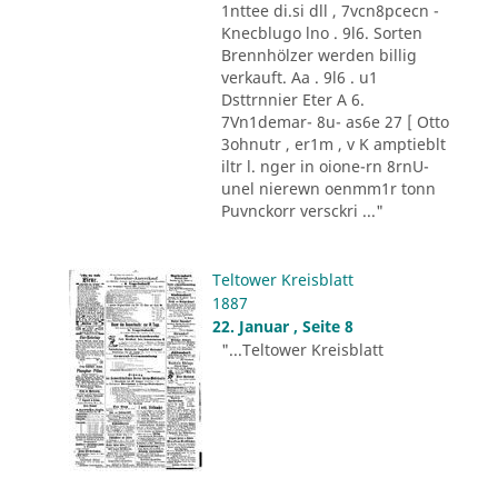
1nttee di.si dll , 7vcn8pcecn -
Knecblugo lno . 9l6. Sorten
Brennhölzer werden billig
verkauft. Aa . 9l6 . u1
Dsttrnnier Eter A 6.
7Vn1demar- 8u- as6e 27 [ Otto
3ohnutr , er1m , v K amptieblt
iltr l. nger in oione-rn 8rnU-
unel nierewn oenmm1r tonn
Puvnckorr versckri ..."
Teltower Kreisblatt
1887
22. Januar , Seite 8
"...Teltower Kreisblatt