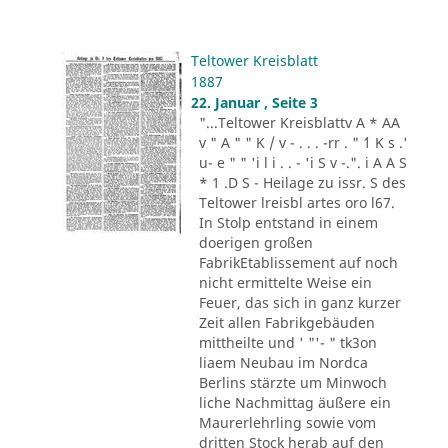
Teltower Kreisblatt
1887
22. Januar , Seite 3
"...Teltower Kreisblattv A * AA
v " A " " K / v - . . . -rr . " ´1 K s .'
u- e " " 'i l i . . - 'i S v -.". i A A S
* 1 .D S - Heilage zu issr. S des
Teltower lreisbl artes oro l67.
In Stolp entstand in einem
doerigen großen
FabrikEtablissement auf noch
nicht ermittelte Weise ein
Feuer, das sich in ganz kurzer
Zeit allen Fabrikgebäuden
mittheilte und ' "'- " tk3on
liaem Neubau im Nordca
Berlins stärzte um Minwoch
liche Nachmittag äußere ein
Maurerlehrling sowie vom
dritten Stock herab auf den