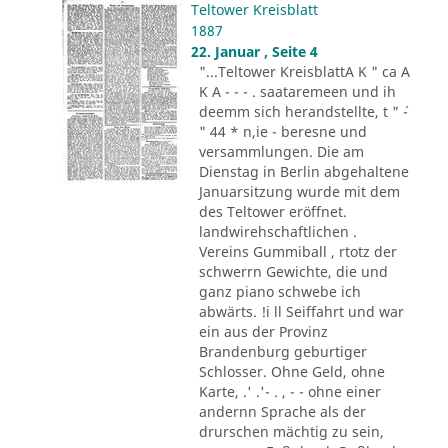
Teltower Kreisblatt
1887
22. Januar , Seite 4
"...Teltower KreisblattA K " ca A
K A - - - . saataremeen und ih
deemm sich herandstellte, t " ´-
" 44 * n,ie - beresne und
versammlungen. Die am
Dienstag in Berlin abgehaltene
Januarsitzung wurde mit dem
des Teltower eröffnet.
landwirehschaftlichen .
Vereins Gummiball , rtotz der
schwerrn Gewichte, die und
ganz piano schwebe ich
abwärts. !i ll Seiffahrt und war
ein aus der Provinz
Brandenburg geburtiger
Schlosser. Ohne Geld, ohne
Karte, .' .'- . , - - ohne einer
andernn Sprache als der
drurschen mächtig zu sein,