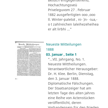
Besuch entgegensehend,
Hochachtungsveü
Priveleguvom 27 . Februar
1882 ausgefertigten ooo ,ooo
ll. Winter-paletot , ni- )n- -iua,-
o t zahlreichen laleihezeheihea
er alt lirbhi ..."
Neueste Mitteilungen
1888
03. Januar , Seite 1
"...VII. Jahrgang. No. 1.
Neueste Mittheilungen.
Verantwortlicher Herausgeber:
Dr. H. Klee. Berlin, Dienstag,
den 3. Januar 1888.
Diplomatische Fälschungen.
Der Staatsanzeiger hat am
letzten Tage des alten Jahres
eine Reihe von Actenstücken
veröffentlicht, deren
Vorhandensein für den Frieden