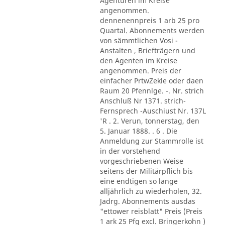
Agenturen im Kreise
angenommen.
dennenennpreis 1 arb 25 pro
Quartal. Abonnements werden
von sämmtlichen Vosi -
Anstalten , Briefträgern und
den Agenten im Kreise
angenommen. Preis der
einfacher PrtwZekle oder daen
Raum 20 Pfennlge. -. Nr. strich
Anschluß Nr 1371. strich-
Fernsprech -Auschiust Nr. 137L
'R . 2. Verun, tonnerstag, den
5. Januar 1888. . 6 . Die
Anmeldung zur Stammrolle ist
in der vorstehend
vorgeschriebenen Weise
seitens der Militärpflich bis
eine endtigen so lange
alljährlich zu wiederholen, 32.
Jadrg. Abonnements ausdas
"ettower reisblatt" Preis (Preis
1 ark 25 Pfg excl. Bringerkohn )