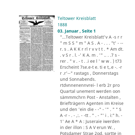
Teltower Kreisblatt
1888
03. Januar , Seite 1
"...Teltower Kreisblatt'v A -s r r
" m S S " m " A S . A - . . . "t' - --
r. s . A K K r rl r v v t t . * Am dt.
. v S r . l. -' K A. m . '" .. . .7 s -
rer . " v . - t . .i ee l ' w w . ) t73
Erscheint 7se.e-t e. ti e t,.e -. -r
r .r'--" rastags , Donnerstags
und Sonnabends.
rtdvnnenennvrei- l erb 2r pro
Quartal unement werden oon
sämmmchrn Post - Anstalten ,
Briefträgern Agenten im Kreise
und den 'ein die - -" - '" . " " S
A -r - . - ,:. - -tt . " . - "' i . i:" h. -
1' Ae A * A : Juseraie iwerden
in der illon : S A V erun W. ,
Potsdamer Strae 2od. sortte in