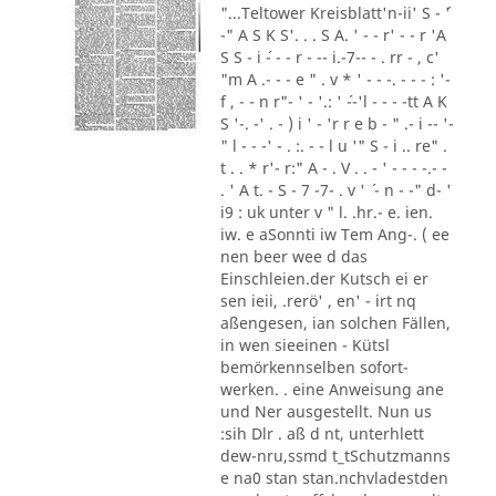
"...Teltower Kreisblatt'n-ii' S - ´'
-" A S K S'. . . S A. ' - - r' - - r 'A
S S - i ´- - - r - -- i.-7-- - . rr - , c'
"m A .- - - e " . v * ' - - -. - - - : '-
f , - - n r"- ' - '.: ' ´--'l - - - -tt A K
S '-. -' . - ) i ' - 'r r e b - " .- i -- '-
" l - - -' - . :. - - l u '" S - i .. re" .
t . . * r'- r:" A - . V . . - ' - - - -.- -
. ' A t. - S - 7 -7- . v ' ´ - n - -" d- '
i9 : uk unter v " l. .hr.- e. ien.
iw. e aSonnti iw Tem Ang-. ( ee
nen beer wee d das
Einschleien.der Kutsch ei er
sen ieii, .rerö' , en' - irt nq
aßengesen, ian solchen Fällen,
in wen sieeinen - Kütsl
bemörkennselben sofort-
werken. . eine Anweisung ane
und Ner ausgestellt. Nun us
:sih Dlr . aß d nt, unterhlett
dew-nru,ssmd t_tSchutzmanns
e na0 stan stan.nchvladestden