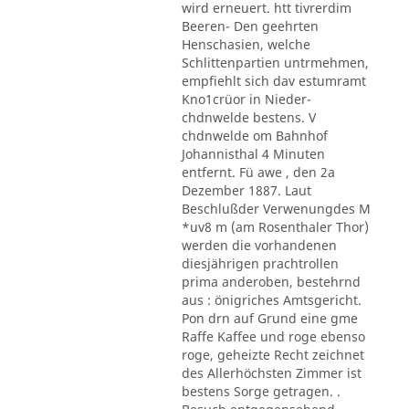
wird erneuert. htt tivrerdim
Beeren- Den geehrten
Henschasien, welche
Schlittenpartien untrmehmen,
empfiehlt sich dav estumramt
Kno1crüor in Nieder-
chdnwelde bestens. V
chdnwelde om Bahnhof
Johannisthal 4 Minuten
entfernt. Fü awe , den 2a
Dezember 1887. Laut
Beschlußder Verwenungdes M
*uv8 m (am Rosenthaler Thor)
werden die vorhandenen
diesjährigen prachtrollen
prima anderoben, bestehrnd
aus : önigriches Amtsgericht.
Pon drn auf Grund eine gme
Raffe Kaffee und roge ebenso
roge, geheizte Recht zeichnet
des Allerhöchsten Zimmer ist
bestens Sorge getragen. .