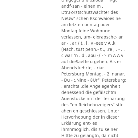
andf-san - einen m .
Dtr.Forstschutzwächter des
NeUw' schen Ksonwaioes ne
am letzten onntag oder
Montag feine Wohnung
verlassen, um- elorapsche- ar
ar - . ar,/ t.. l , v -eee v A .k
(Nach. tust penn.- t ., .re , . - . .
c war 'n ..d . aou -/'-'- m A A v
auf dieSaeffe u gehen. Als er
Abends kehrte, - riar
Petersburg Montag, - 2. nanar.
- Du - ;.Nine - 8Ur'' Petersburg:
. erachta .die Angelegenheit
denessend die gefälschtm .
Auenstücke nrit der ternärung
des "en Reichdanzeigers´' sttr
ahen en geschlossen. Unter
Hervorhebung der in dieser
Erklärung ent- es
ihmnmöglich, dis zu seiner
Hlttte zu gelangtn, da nicht