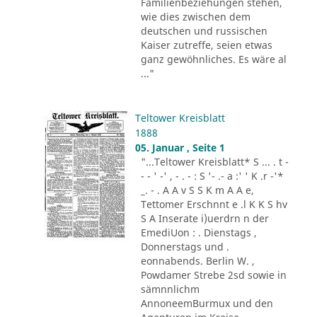
Familienbeziehungen stehen,
wie dies zwischen dem
deutschen und russischen
Kaiser zutreffe, seien etwas
ganz gewöhnliches. Es wäre al
..."
Teltower Kreisblatt
1888
05. Januar , Seite 1
"...Teltower Kreisblatt* S ... . t -
- - ' -' , - . - : S '- .- a :' ' K .r -'*
_. - . A A v S S K m A A e,
Tettomer Erschnnt e .l K K S hv
S A Inserate i)uerdrn n der
EmediUon : . Dienstags ,
Donnerstags und .
eonnabends. Berlin W. ,
Powdamer Strebe 2sd sowie in
sämnnlichm
AnnoneemBurmux und den