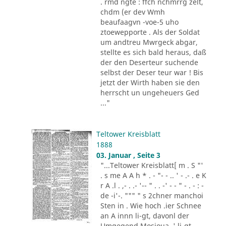
. rmd ngte : ffch nchmrrg zelt,
chdm (er dev Wmh
beaufaagvn -voe-5 uho
ztoewepporte . Als der Soldat
um andtreu Mwrgeck abgar,
stellte es sich bald heraus, daß
der den Deserteur suchende
selbst der Deser teur war ! Bis
jetzt der Wirth haben sie den
herrscht un ungeheuers Ged
..."
Teltower Kreisblatt
1888
03. Januar , Seite 3
"...Teltower Kreisblatt[ m . S "'
. s me A A h * . - "- - .. ' - .- . e K
r A .l . ,- . .- '-- " . . -' - - " - . - : -
de -i'-. """ " s 2chner manchoi
Sten in . Wie hoch .ier Schnee
an A innn li-gt, davonl der
Umgegend Mosioua .' li-gt