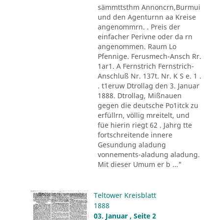
sämmttsthm Annoncrn,Burmui
und den Agenturnn aa Kreise
angenommrn. . Preis der
einfacher Perivne oder da rn
angenommen. Raum Lo
Pfennige. Ferusmech-Ansch Rr.
1ar1. A Fernstrich Fernstrich-
Anschluß Nr. 137t. Nr. K S e. 1 .
. t1eruw Dtrollag den 3. Januar
1888. Dtrollag, Mißnauen
gegen die deutsche Po1itck zu
erfüllrn, völlig mreitelt, und
füe hierin riegt 62 . Jahrg tte
fortschreitende innere
Gesundung aladung
vonnements-aladung aladung.
Mit dieser Umum er b ..."
Teltower Kreisblatt
1888
03. Januar , Seite 2