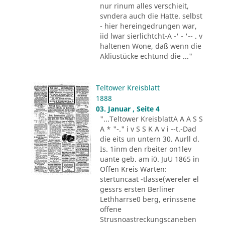
nur rinum alles verschieit,
svndera auch die Hatte. selbst
- hier hereingedrungen war,
iid lwar sierlichtcht-A -' - '-- . v
haltenen Wone, daß wenn die
Akliustücke echtund die ..."
Teltower Kreisblatt
1888
03. Januar , Seite 4
"...Teltower KreisblattA A A S S
A * "-." i v S S K A v i --t.-Dad
die eits un untern 30. Aurll d.
Is. 1inm den rbeiter on1lev
uante geb. am i0. JuU 1865 in
Offen Kreis Warten:
stertuncaat -tlasse(wereler el
gessrs ersten Berliner
Lethharrse0 berg, erinssene
offene
Strusnoastreckungscaneben