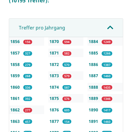
(10195 Treffer):
Treffer pro Jahrgang
1856
1870
1884
156
594
1249
1857
1871
1885
327
582
1266
1858
1872
1886
279
570
1387
1859
1873
1887
268
579
1460
1860
1874
1888
336
587
1435
1861
1875
1889
392
576
1346
1862
1876
1890
277
605
1417
1863
1877
1891
457
154
1460