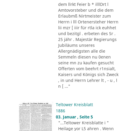
dem llrkt Feier b * illlDrt l
Amtovorsteber und die dem
Erlaubmß Nirtmeister zum
Herrn i lll Ortenersteher Herrn
lii mzr [ iiir für rtla ick euhhet
und bezitgl . erbeten des Sr .
25 jähr . Majestär Regierungs
Jubiläums unseres
Allergnädigsten alle die
Semmeln diesen nu 0enen
seine mn zu kaufen gesucht
Offerten vom beehrt r1nsialt,
Kaisers und Königs sich Zweck
, in und Herrn Lehrer lt , - u , l
n [ ..."
Teltower Kreisblatt
1886
03. Januar , Seite 5
"...Teltower Kreisblatte i "
Heilage yor L5 ahren . Wenn