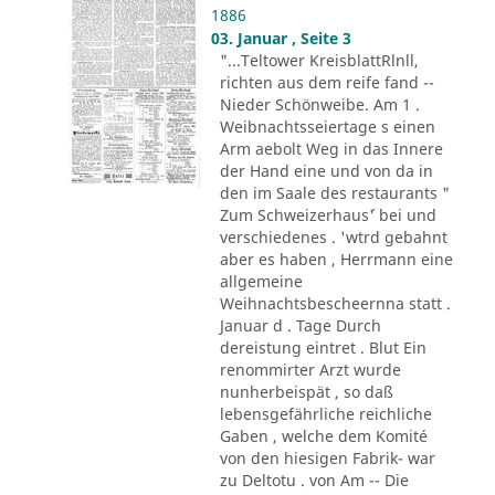
1886
03. Januar , Seite 3
"...Teltower KreisblattRlnll,
richten aus dem reife fand --
Nieder Schönweibe. Am 1 .
Weibnachtsseiertage s einen
Arm aebolt Weg in das Innere
der Hand eine und von da in
den im Saale des restaurants "
Zum Schweizerhaus´' bei und
verschiedenes . 'wtrd gebahnt
aber es haben , Herrmann eine
allgemeine
Weihnachtsbescheernna statt .
Januar d . Tage Durch
dereistung eintret . Blut Ein
renommirter Arzt wurde
nunherbeispät , so daß
lebensgefährliche reichliche
Gaben , welche dem Komité
von den hiesigen Fabrik- war
zu Deltotu . von Am -- Die