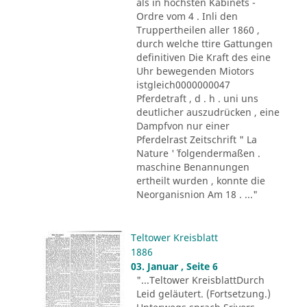
als in höchsten Kabinets -
Ordre vom 4 . Inli den
Truppertheilen aller 1860 ,
durch welche ttire Gattungen
definitiven Die Kraft des eine
Uhr bewegenden Miotors
istgleich0000000047
Pferdetraft , d . h . uni uns
deutlicher auszudrücken , eine
Dampfvon nur einer
Pferdelrast Zeitschrift " La
Nature '´ folgendermaßen .
maschine Benannungen
ertheilt wurden , konnte die
Neorganisnion Am 18 . ..."
Teltower Kreisblatt
1886
03. Januar , Seite 6
"...Teltower KreisblattDurch
Leid geläutert. (Fortsetzung.)