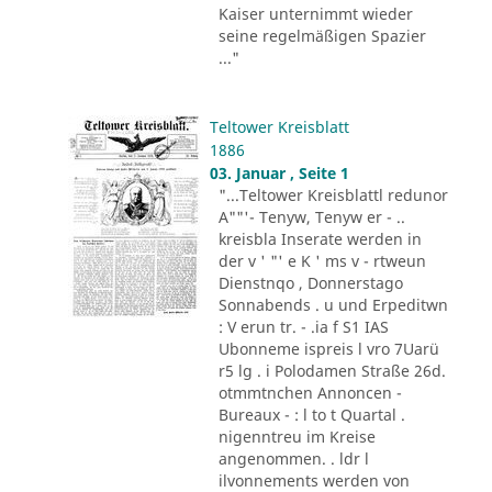
Kaiser unternimmt wieder
seine regelmäßigen Spazier
..."
Teltower Kreisblatt
1886
03. Januar , Seite 1
"...Teltower Kreisblattl redunor
A""'- Tenyw, Tenyw er - ..
kreisbla Inserate werden in
der v ' "' e K ' ms v - rtweun
Dienstnqo , Donnerstago
Sonnabends . u und Erpeditwn
: V erun tr. - .ia f S1 IAS
Ubonneme ispreis l vro 7Uarü
r5 lg . i Polodamen Straße 26d.
otmmtnchen Annoncen -
Bureaux - : l to t Quartal .
nigenntreu im Kreise
angenommen. . ldr l
ilvonnements werden von