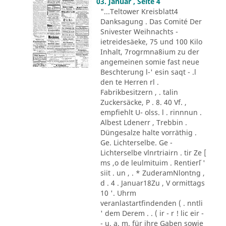
03. Januar , Seite 4
"...Teltower Kreisblatt4
Danksagung . Das Comité Der
Snivester Weihnachts -
ietreidesäeke, 75 und 100 Kilo
Inhalt, 7rogrmna8ium zu der
angemeinen somie fast neue
Beschterung l-' esin saqt - .l
den te Herren rl .
Fabrikbesitzern , . talin
Zuckersäcke, P . 8. 40 Vf. ,
empfiehlt U- olss. l . rinnnun .
Albest Ldenerr , Trebbin .
Düngesalze halte vorräthig .
Ge. Lichterselbe. Ge -
Lichterselbe vlnrtriairn . tir Ze [
ms ,o de leulmituim . Rentier´l '
siit . un , . * ZuderamNlontng ,
d . 4 . Januar18Zu , V ormittags
10 '. Uhrm
veranlastartfindenden ( . nntli
' dem Derem . . ( ir - r ! lic eir -
- u. a. m. für ihre Gaben sowie