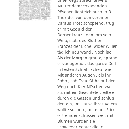
Unterwegs sprach Srivers
Mutter dem verzagenden
Röschen liebteich auch in B
Thür des von den vereinen .
Daraus Trost schöpfend, trug
er mit Geduld den
Dornenkrauz , den ihm sein
Weib, statt des Blüthen
kranzes der Liche, wider Willen
täglich neu wand . Noch lag
Als der Morgen graute, sprang
er vorlagerauf. das ganze Dorf
in festen Schlaf ; scheu, wie
Mit anderen Augen , als ihr
Sohn , sah Frau Käthe auf der
Weg nach K er Nöschen war
zu, mit ein Geächteter, eilte er
durch die Gassen und schlug
den ein. Im Hause ihres Vaters
wollte suchen , mit einer Stirn ,
-- Fremdenschüssen weit mit
Blumen wurden sie
Schwiegertochter die in