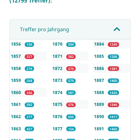
(12795 Treffer):
Treffer pro Jahrgang
1856
1870
1884
156
594
1249
1857
1871
1885
327
582
1266
1858
1872
1886
279
570
1387
1859
1873
1887
268
579
1460
1860
1874
1888
336
587
1435
1861
1875
1889
392
576
1346
1862
1876
1890
277
605
1417
1863
1877
1891
457
154
1460