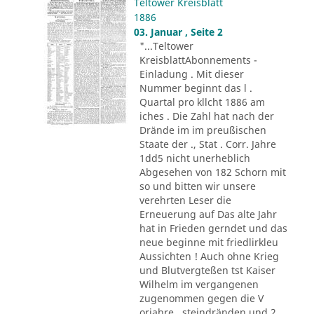
Teltower Kreisblatt
1886
03. Januar , Seite 2
"...Teltower
KreisblattAbonnements -
Einladung . Mit dieser
Nummer beginnt das l .
Quartal pro kllcht 1886 am
iches . Die Zahl hat nach der
Drände im im preußischen
Staate der ., Stat . Corr. Jahre
1dd5 nicht unerheblich
Abgesehen von 182 Schorn mit
so und bitten wir unsere
verehrten Leser die
Erneuerung auf Das alte Jahr
hat in Frieden gerndet und das
neue beginne mit friedlirkleu
Aussichten ! Auch ohne Krieg
und Blutvergteßen tst Kaiser
Wilhelm im vergangenen
zugenommen gegen die V
orjahre . steindränden und 2