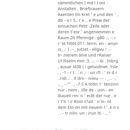
sämmtlichen ) md l I ost -
Anstalten , Brieftrauern
Aaenten tm Kret ' e und den ' ,
db - o r S.. r e .. e Prew der
emsachen Petit -Zeile oder
deren t'eor.' angenommen e
Raum 2lt Pfennige . g80 .:, -- i
i-'ot hl0lil.0T l. terrn. en - anun
io_ .: ) .--_ Jutzet - ellgvu ! ..-
tr-.nierem önie und rRaiser
U1illselm mm :3. .:. -- 6i . Inbrg
, auuar ld38 ( i getuidmet ,Ysle
. , -1 - r t . : n ,- : un rfi : ' ni d r
..ridi .: . it drn - niieu --- . _ .. -,
., _ --"' . , -7 S A tntln 1' tensinn
nur , nem , .tlle de - usn - en
lbaueli rm- n ' eckt der rue . ir
r t'ti ! ir Rinlr t7alt ' n ln- nt
dem Eln-on mit neuem 1' .e n s
. . - tr niln- un : irun lti - ..."