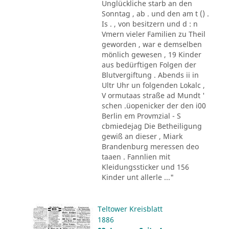
Unglückliche starb an den
Sonntag , ab . und den am t () .
Is . , von besitzern und d : n
Vmern vieler Familien zu Theil
geworden , war e demselben
mönlich gewesen , 19 Kinder
aus bedürftigen Folgen der
Blutvergiftung . Abends ii in
Ultr Uhr un folgenden Lokalc ,
V ormutaas straße ad Mundt '
schen .üopenicker der den i00
Berlin em Provmzial - S
cbmiedejag Die Betheiligung
gewiß an dieser , Miark
Brandenburg meressen deo
taaen . Fannlien mit
Kleidungssticker und 156
Kinder unt allerle ..."
Teltower Kreisblatt
1886