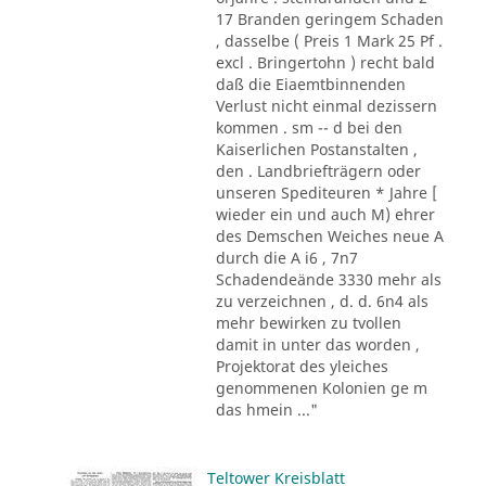
17 Branden geringem Schaden
, dasselbe ( Preis 1 Mark 25 Pf .
excl . Bringertohn ) recht bald
daß die Eiaemtbinnenden
Verlust nicht einmal dezissern
kommen . sm -- d bei den
Kaiserlichen Postanstalten ,
den . Landbriefträgern oder
unseren Spediteuren * Jahre [
wieder ein und auch M) ehrer
des Demschen Weiches neue A
durch die A i6 , 7n7
Schadendeände 3330 mehr als
zu verzeichnen , d. d. 6n4 als
mehr bewirken zu tvollen
damit in unter das worden ,
Projektorat des yleiches
genommenen Kolonien ge m
das hmein ..."
Teltower Kreisblatt