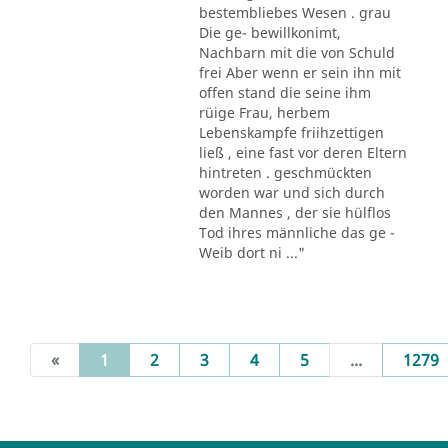
bestembliebes Wesen . grau
Die ge- bewillkonimt,
Nachbarn mit die von Schuld
frei Aber wenn er sein ihn mit
offen stand die seine ihm
rüige Frau, herbem
Lebenskampfe friihzettigen
ließ , eine fast vor deren Eltern
hintreten . geschmückten
worden war und sich durch
den Mannes , der sie hülflos
Tod ihres männliche das ge -
Weib dort ni ..."
(current)
«
1
2
3
4
5
...
1279