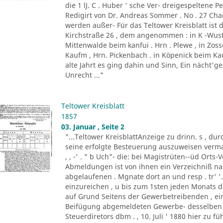
die 1 lJ. C . Huber ' sche Ver- dreigespeltene Pe
Redigirt von Dr. Andreas Sommer . No . 27 Charl
werden außer- Für das Teltower Kreisblatt ist 
Kirchstraße 26 , dem angenommen : in K -Wust
Mittenwalde beim kanfui . Hrn . Plewe , in Zos
Kaufm , Hrn. Pickenbach . in Köpenick beim Kauf
alte Jahrt es ging dahin und Sinn, Ein nächt'g
Unrecht ..."
Teltower Kreisblatt
1857
03. Januar , Seite 2
"...Teltower KreisblattAnzeige zu drinn. s , dur
seine erfolgte Besteuerung auszuweisen vermag
, , -' . " b Uch"- die: bei Magistrüten--üd Ort
Abmeldungen ist von ihnen ein Verzeichniß 
abgelaufenen . Mgnate dort an und resp . tr' '
einzureichen , u bis zum 1sten jeden Monats
auf Grund Seitens der Gewerbetreibenden , ein
Beifügung abgemeldeten Gewerbe- desselben 
Steuerdiretors dbm . , 10. Juli ' 1880 hier zu f