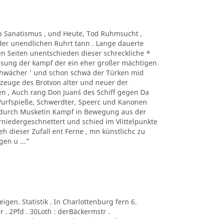
Taub Sanatismus , und Heute, Tod Ruhmsucht ,
der unendlichen Ruhrt tann . Lange dauerte
n Seiten unentschieden dieser schreckliche *
Lesung der kampf der ein eher großer mächtigen
sehwächer ' und schon schwä der Türken mid
kzeuge des Brotvon alter und neuer der
n , Auch rang Don Juan´s des Schiff gegen Da
 Wurfspieße, Schwerdter, Speerc und Kanonen
e durch Musketin Kampf in Bewegung aus der
niedergeschnettert und schied im Vlittelpunkte
eh dieser Zufall ent Ferne , mn künstlichc zu
en u ..."
neigen. Statistik . In Charlottenburg fern 6.
 . 2Pfd . 30Loth : derBäckermstr .