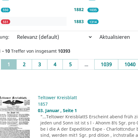
1882
550
1035
1883
551
1314
Aktualisieren
rung:
1 - 10
Treffer von insgesamt
10393
(current)
1
2
3
4
5
...
1039
1040
Teltower Kreisblatt
1857
03. Januar , Seite 1
"...Teltower KreisblattS Erscheint abend früh zie
jeden und Sonn ist ist s l - Ahonm 8½ Sgr. pro Q
be i die A der Expedition Expe - Charlottcndu
sind, werden mit1 Sgr. prd dition , irchstraße a