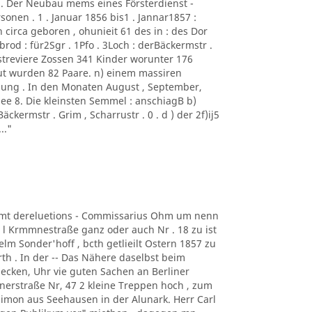
 . Der Neubau mems eines Försterdienst -
sonen . 1 . Januar 1856 bis1 . Jannar1857 :
irca geboren , ohunieit 61 des in : des Dor
rod : für2Sgr . 1Pfo . 3Loch : derBäckermstr .
orstreviere Zossen 341 Kinder worunter 176
ut wurden 82 Paare. n) einem massiren
ung . In den Monaten August , September,
ee 8. Die kleinsten Semmel : anschiagB b)
Bäckermstr . Grim , Scharrustr . 0 . d ) der 2f)ij5
.."
iiamt dereluetions - Commissarius Ohm um nenn
 l Krmmnestraße ganz oder auch Nr . 18 zu ist
elm Sonder'hoff , bcth getlieilt Ostern 1857 zu
rth . In der -- Das Nähere daselbst beim
B ecken, Uhr vie guten Sachen an Berliner
nerstraße Nr, 47 2 kleine Treppen hoch , zum
 Simon aus Seehausen in der Alunark. Herr Carl