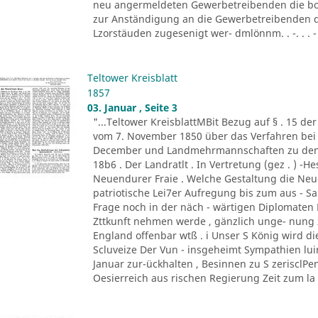
neu angermeldeten Gewerbetreibenden die bor
zur Anständigung an die Gewerbetreibenden d
Lzorstäuden zugesenigt wer- dmlönnm. . -. . . - '
Teltower Kreisblatt
1857
03. Januar , Seite 3
"...Teltower KreisblattMBit Bezug auf § . 15 de
vom 7. November 1850 über das Verfahren bei 
December und Landmehrmannschaften zu den Fa
18b6 . Der Landratlt . In Vertretung (gez . ) -H
Neuendurer Fraie . Welche Gestaltung die Neu
patriotische Lei7er Aufregung bis zum aus - S
Frage noch in der näch - wärtigen Diplomaten B
Zttkunft nehmen werde , gänzlich unge- nung 
England offenbar wtß . i Unser S König wird di
Scluveize Der Vun - insgeheimt Sympathien lui
Januar zur-ückhalten , Besinnen zu S zerisclPe
Oesierreich aus rischen Regierung Zeit zum la .