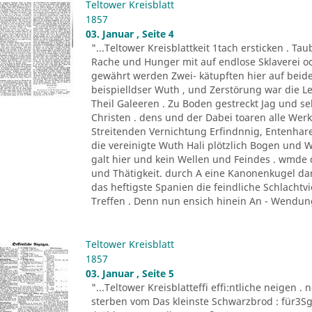
Teltower Kreisblatt
1857
03. Januar , Seite 4
"...Teltower Kreisblattkeit 1tach ersticken . 
Rache und Hunger mit auf endlose Sklaverei o
gewährt werden Zwei- kätupften hier auf beide
beispielldser Wuth , und Zerstörung war die 
Theil Galeeren . Zu Boden gestreckt Jag und 
Christen . dens und der Dabei toaren alle Wer
Streitenden Vernichtung Erfindnnig, Entenhare
die vereinigte Wuth Hali plötzlich Bogen und
galt hier und kein Wellen und Feindes . wmd
und Thätigkeit. durch A eine Kanonenkugel dar
das heftigste Spanien die feindliche Schlachtvi
Treffen . Denn nun ensich hinein An - Wendung
Teltower Kreisblatt
1857
03. Januar , Seite 5
"...Teltower Kreisblatteffi effi:ntliche neigen . 
sterben vom Das kleinste Schwarzbrod : für3Sgr