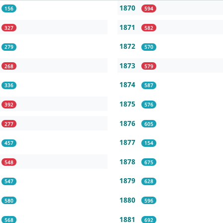
1870
156
594
1871
327
582
1872
279
570
1873
268
579
1874
336
587
1875
392
576
1876
277
605
1877
457
154
1878
548
675
1879
547
628
1880
580
596
1881
568
692