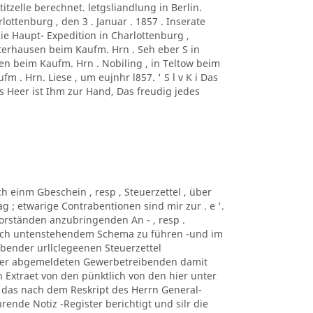
titzelle berechnet. letgsliandlung in Berlin.
ottenburg , den 3 . Januar . 1857 . Inserate
die Haupt- Expedition in Charlottenburg ,
erhausen beim Kaufm. Hrn . Seh eber S in
sen beim Kaufm. Hrn . Nobiling , in Teltow beim
m . Hrn. Liese , um eujnhr l857. ' S l v K i Das
es Heer ist Ihm zur Hand, Das freudig jedes
ch einm Gbeschein , resp , Steuerzettel , über
 ; etwarige Contrabentionen sind mir zur . e '.
s-Vorständen anzubringenden An - , resp .
nach untenstehendem Schema zu führen -und im
.bender urllclegeenen Steuerzettel
 der abgemeldeten Gewerbetreibenden damit
 Extraet von den pünktlich von den hier unter
das nach dem Reskript des Herrn General-
ührende Notiz -Register berichtigt und silr die