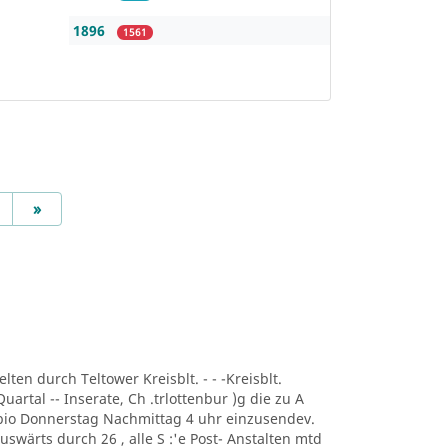
1896
1561
Next
»
lten durch Teltower Kreisblt. - - -Kreisblt.
uartal -- Inserate, Ch .trlottenbur )g die zu A
r bio Donnerstag Nachmittag 4 uhr einzusendev.
uswärts durch 26 , alle S :'e Post- Anstalten mtd