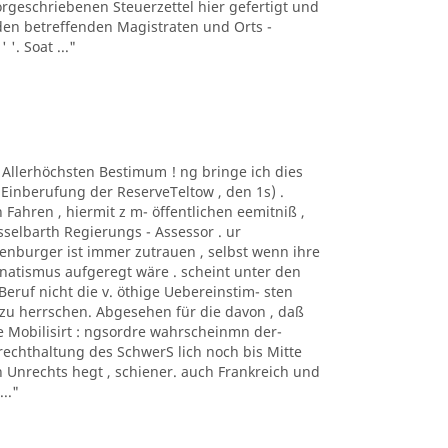
geschriebenen Steuerzettel hier gefertigt und
en betreffenden Magistraten und Orts -
 '. Soat ..."
r Allerhöchsten Bestimum ! ng bringe ich dies
Einberufung der ReserveTeltow , den 1s) .
hren , hiermit z m- öffentlichen eemitniß ,
esselbarth Regierungs - Assessor . ur
enburger ist immer zutrauen , selbst wenn ihre
anatismus aufgeregt wäre . scheint unter den
eruf nicht die v. öthige Uebereinstim- sten
zu herrschen. Abgesehen für die davon , daß
e Mobilisirt : ngsordre wahrscheinmn der-
rechthaltung des SchwerS lich noch bis Mitte
n Unrechts hegt , schiener. auch Frankreich und
.."