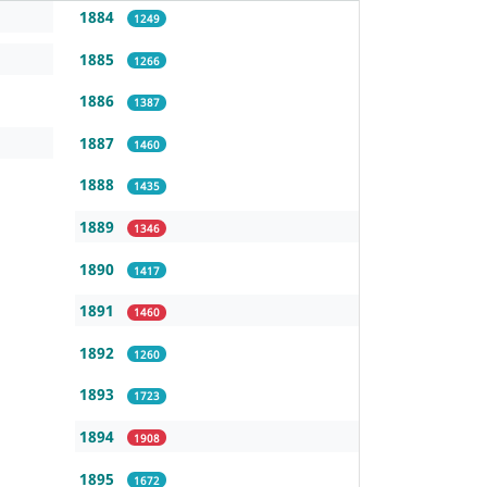
1884
1249
1885
1266
1886
1387
1887
1460
1888
1435
1889
1346
1890
1417
1891
1460
1892
1260
1893
1723
1894
1908
1895
1672