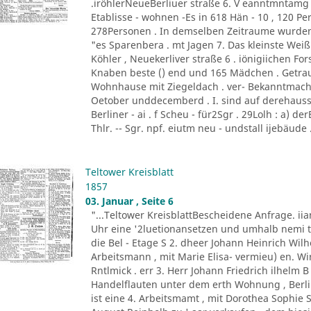
.iröhlerNeueBerliuer straße 6. V eanntmntamg
Etablisse - wohnen -Es in 618 Hän - 10 , 120 Per
278Personen . In demselben Zeitraume wurden c
"es Sparenbera . mt Jagen 7. Das kleinste Weißb
Köhler , Neuekerliver straße 6 . iönigiichen F
Knaben beste () end und 165 Mädchen . Getra
Wohnhause mit Ziegeldach . ver- Bekanntmach
Oetober unddecemberd . I. sind auf derehauss
Berliner - ai . f Scheu - für2Sgr . 29Lolh : a) der
Thlr. -- Sgr. npf. eiutm neu - undstall ijebäude .
Teltower Kreisblatt
1857
03. Januar , Seite 6
"...Teltower KreisblattBescheidene Anfrage. 
Uhr eine '2luetionansetzen und umhalb nemi t
die Bel - Etage S 2. dheer Johann Heinrich Wilh
Arbeitsmann , mit Marie Elisa- vermieu) en. Wi
Rntlmick . err 3. Herr Johann Friedrich ilhelm 
Handelflauten unter dem erth Wohnung , Berli
ist eine 4. Arbeitsmamt , mit Dorothea Sophie