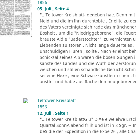
1856
05. Juli , Seite 4
"...Teltower Kreisblatt- gegeben hae. Denn mi
Neid und die im lhn durchtobte . Er eilte zu de
des Vaters vereinigte sich rade das münchene
Bosheit , um die "Niedriggeborene", die Feue
brauste Aldie "Baderstochter", zu vernichten un
Liebenden zu stören . Nicht lange dauerte es , 
unschuldigen Fluren , sollte . Nach er einst be
Schicksal seines A S waren die bösen Gungen in
sanste des Landes und die Wuth der Zerstöru
weichen und stillen schändliche Gerücht Schm
sei eine Hexe , eine Schwarzkünstlerin chen . 
austte- und habe aus Rache den neugeborenen
Teltower Kreisblatt
1856
12. Juli , Seite 1
"...Teltower KreisblattG u" D *e elwe elwe Ersch
Quartal SonnA abend frlih und ist in 8 Sgr. -- 
beS die der Expedition in die Expe 26 , alle C