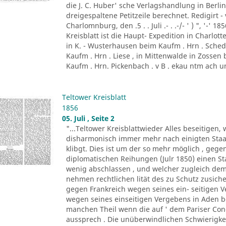
die J. C. Huber' sche Verlagshandlung in Berlin . 
dreigespaltene Petitzeile berechnet. Redigirt - 
Charlomnburg, den .5 . . Juli .- . .-/- ' ) ", '-' 
Kreisblatt ist die Haupt- Expedition in Charl
in K. - Wusterhausen beim Kaufm . Hrn . Sched
Kaufm . Hrn . Liese , in Mittenwalde in Zossen 
Kaufm . Hrn. Pickenbach . v B . ekau ntm ach un
Teltower Kreisblatt
1856
05. Juli , Seite 2
"...Teltower Kreisblattwieder Alles beseitige
disharmonisch immer mehr nach einigten Staat
klibgt. Dies ist um der so mehr möglich , ge
diplomatischen Reihungen (Julr 1850) einen Sta
wenig abschlassen , und welcher zugleich de
nehmen rechtlichen lität des zu Schutz zusiche
gegen Frankreich wegen seines ein- seitigen 
wegen seines einseitigen Vergebens in Aden b
manchen Theil wenn die auf ' dem Pariser Con
aussprech . Die unüberwindlichen Schwierigkeit