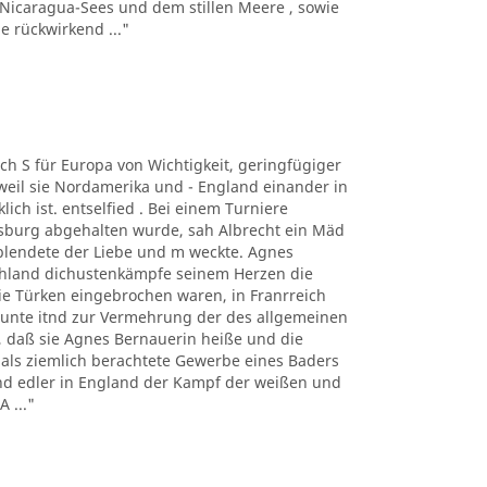
 Nicaragua-Sees und dem stillen Meere , sowie
 rückwirkend ..."
auch S für Europa von Wichtigkeit, geringfügiger
eil sie Nordamerika und - England einander in
ich ist. entselfied . Bei einem Turniere
ugsburg abgehalten wurde, sah Albrecht ein Mäd
blendete der Liebe und m weckte. Agnes
tschland dichustenkämpfe seinem Herzen die
 Türken eingebrochen waren, in Franrreich
unte itnd zur Vermehrung der des allgemeinen
er, daß sie Agnes Bernauerin heiße und die
mals ziemlich berachtete Gewerbe eines Baders
und edler in England der Kampf der weißen und
 ..."