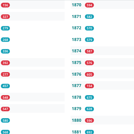
1870
156
594
1871
327
582
1872
279
570
1873
268
579
1874
336
587
1875
392
576
1876
277
605
1877
457
154
1878
548
675
1879
547
628
1880
580
596
1881
568
692