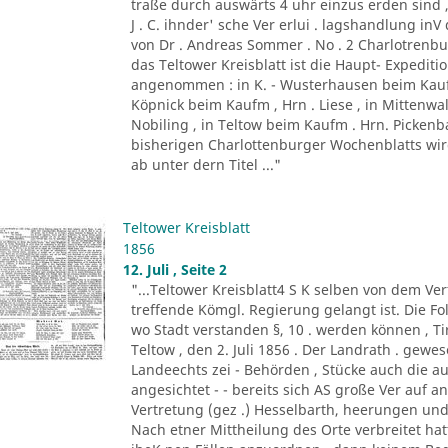
traße durch auswärts 4 uhr einzus erden sind ,
J . C. ihnder' sche Ver erlui . lagshandlung inV
von Dr . Andreas Sommer . No . 2 Charlotrenbui
das Teltower Kreisblatt ist die Haupt- Expediti
angenommen : in K. - Wusterhausen beim Kaufm
Köpnick beim Kaufm , Hrn . Liese , in Mittenwa
Nobiling , in Teltow beim Kaufm . Hrn. Picken
bisherigen Charlottenburger Wochenblatts wird d
ab unter dern Titel ..."
Teltower Kreisblatt
1856
12. Juli , Seite 2
"...Teltower Kreisblatt4 S K selben von dem Verf
treffende Kömgl. Regierung gelangt ist. Die Fo
wo Stadt verstanden §, 10 . werden können , Tir. 
Teltow , den 2. Juli 1856 . Der Landrath . gew
Landeechts zei - Behörden , Stücke auch die au
angesichtet - - bereits sich AS große Ver auf 
Vertretung (gez .) Hesselbarth, heerungen und
Nach etner Mittheilung des Orte verbreitet h