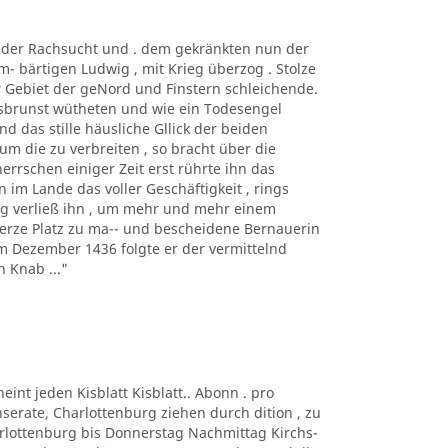
t der Rachsucht und . dem gekränkten nun der
m- bärtigen Ludwig , mit Krieg überzog . Stolze
r Gebiet der geNord und Finstern schleichende.
rsbrunst wütheten und wie ein Todesengel
d das stille häusliche Gllick der beiden
um die zu verbreiten , so bracht über die
herrschen einiger Zeit erst rührte ihn das
 im Lande das voller Geschäftigkeit , rings
ng verließ ihn , um mehr und mehr einem
erze Platz zu ma-- und bescheidene Bernauerin
Im Dezember 1436 folgte er der vermittelnd
 Knab ..."
eint jeden Kisblatt Kisblatt.. Abonn . pro
Inserate, Charlottenburg ziehen durch dition , zu
harlottenburg bis Donnerstag Nachmittag Kirchs-