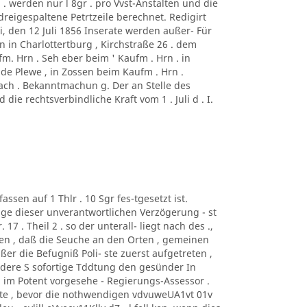
 . werden nur l 8gr . pro Vvst-Anstalten und die
 dreigespaltene Petrtzeile berechnet. Redigirt
, den 12 Juli 1856 Inserate werden außer- Für
on in Charlottertburg , Kirchstraße 26 . dem
. Hrn . Seh eber beim ' Kaufm . Hrn . in
lde Plewe , in Zossen beim Kaufm . Hrn .
bach . Bekanntmachun g. Der an Stelle des
ie rechtsverbindliche Kraft vom 1 . Juli d . I.
assen auf 1 Thlr . 10 Sgr fes-tgesetzt ist.
lge dieser unverantwortlichen Verzögerung - st
17 . Theil 2 . so der unterall- liegt nach des .,
esen , daß die Seuche an den Orten , gemeinen
ßer die Befugniß Poli- ste zuerst aufgetreten ,
andere S sofortige Tddtung den gesünder In
 im Potent vorgesehe - Regierungs-Assessor .
atte , bevor die nothwendigen vdvuweUA1vt 01v