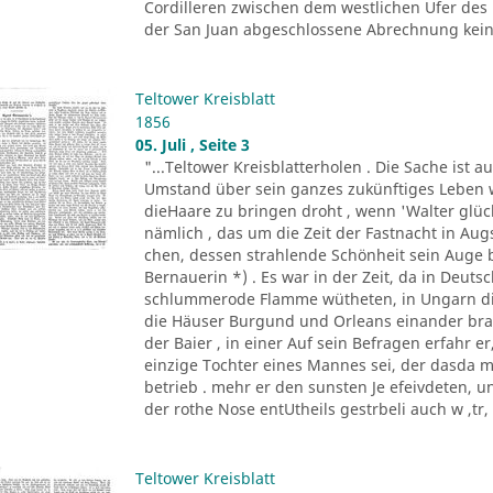
Cordilleren zwischen dem westlichen Ufer des
der San Juan abgeschlossene Abrechnung keine
Teltower Kreisblatt
1856
05. Juli , Seite 3
"...Teltower Kreisblatterholen . Die Sache ist 
Umstand über sein ganzes zukünftiges Leben w
dieHaare zu bringen droht , wenn 'Walter glückl
nämlich , das um die Zeit der Fastnacht in A
chen, dessen strahlende Schönheit sein Auge 
Bernauerin *) . Es war in der Zeit, da in Deu
schlummerode Flamme wütheten, in Ungarn die
die Häuser Burgund und Orleans einander bra
der Baier , in einer Auf sein Befragen erfahr 
einzige Tochter eines Mannes sei, der dasda 
betrieb . mehr er den sunsten Je efeivdeten, 
der rothe Nose entUtheils gestrbeli auch w ,tr, A
Teltower Kreisblatt