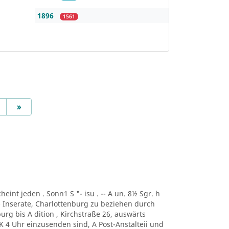
1896
1561
Next
»
scheint jeden . Sonn1 S "- isu . -- A un. 8½ Sgr. h
-- Inserate, Charlottenburg zu beziehen durch
urg bis A dition , Kirchstraße 26, auswärts
 K 4 Uhr einzusenden sind, A Post-Anstalteii und