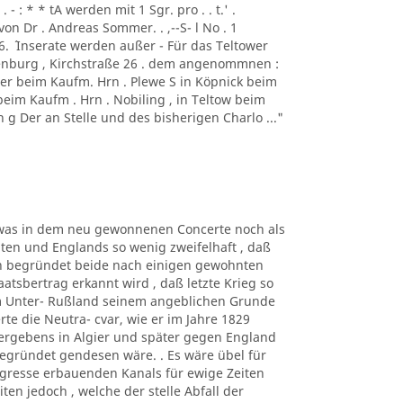
- : * * tA werden mit 1 Sgr. pro . . t.' .
von Dr . Andreas Sommer. . ,--S- l No . 1
1856. ´ Inserate werden außer - Für das Teltower
ottenburg , Kirchstraße 26 . dem angenommnen :
er beim Kaufm. Hrn . Plewe S in Köpnick beim
beim Kaufm . Hrn . Nobiling , in Teltow beim
 g Der an Stelle und des bisherigen Charlo ..."
n, was in dem neu gewonnenen Concerte noch als
en und Englands so wenig zweifelhaft , daß
gen begründet beide nach einigen gewohnten
atsbertrag erkannt wird , daß letzte Krieg so
m Unter- Rußland seinem angeblichen Grunde
rte die Neutra- cvar, wie er im Jahre 1829
Vergebens in Algier und später gegen England
egründet gendesen wäre. . Es wäre übel für
gresse erbauenden Kanals für ewige Zeiten
en jedoch , welche der stelle Abfall der