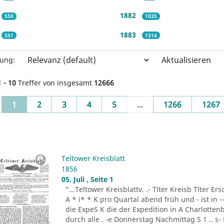
1882
550
1035
1883
551
1314
Aktualisieren
rung:
1 - 10
Treffer von insgesamt
12666
(current)
1
2
3
4
5
...
1266
1267
Teltower Kreisblatt
1856
05. Juli , Seite 1
"...Teltower Kreisblattv. .- Tlter Kreisb Tlter Er
A * i* * K pro Quartal abend früh und - ist in 
die ExpeS K die der Expedition in A Charlottenb
durch alle . -e Donnerstag Nachmittag S 1 .. s-