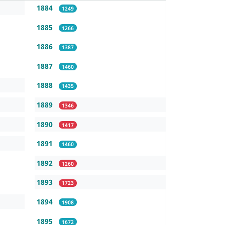
1884
1249
1885
1266
1886
1387
1887
1460
1888
1435
1889
1346
1890
1417
1891
1460
1892
1260
1893
1723
1894
1908
1895
1672