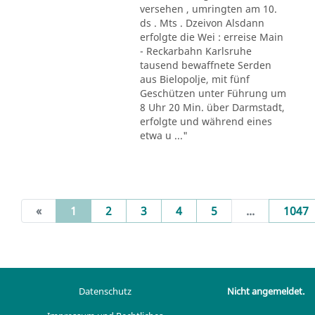
versehen , umringten am 10.
ds . Mts . Dzeivon Alsdann
erfolgte die Wei : erreise Main
- Reckarbahn Karlsruhe
tausend bewaffnete Serden
aus Bielopolje, mit fünf
Geschützen unter Führung um
8 Uhr 20 Min. über Darmstadt,
erfolgte und während eines
etwa u ..."
(current)
«
1
2
3
4
5
...
1047
Datenschutz
Nicht angemeldet.