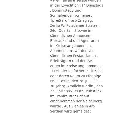
v K e-.' ae ae Inserate werden
in der Exvedition : ) ' Dienstags
, Donnrrstag0 und
Sonnabends . vonneme :
1prei5 rro 1 arb 2s sg sg.
Zerliu Wi Potsdamer Stratzen
26d. Quartal . S sowie in
sämmtlichen Annoncen-
Bureaux und den Agenturen
im Kreise angenommen.
Abannemems werden von
sämmtlichen Pestausladen ,
Briefträgern und den Ae.
enten im Kreise angenommen
. Preis der einfacher Petit-Zeile
oder deren Raum 20 Pfennige
N°86 Berlin. den 28. Juli l885. .
30. Jahrg. AmtlichtsBerlin , den
22 . Inli 1885 . erste Frühstück
im Franiksutter Hof auf
eingenommen der Neidelberg,
wurde . Aus Sieniea in Alt-
Serdien wird gemeldet :