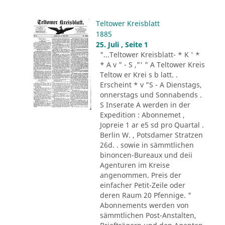
Teltower Kreisblatt
1885
25. Juli , Seite 1
"...Teltower Kreisblatt- * K ' *
* A v " - S ,"' " A Teltower Kreis
Teltow er Krei s b latt. .
Erscheint * v "S - A Dienstags,
onnerstags und Sonnabends .
S Inserate A werden in der
Expedition : Abonnemet ,
Jopreie 1 ar e5 sd pro Quartal .
Berlin W. , Potsdamer Stratzen
26d. . sowie in sämmtlichen
binoncen-Bureaux und deii
Agenturen im Kreise
angenommen. Preis der
einfacher Petit-Zeile oder
deren Raum 20 Pfennige. "
Abonnements werden von
sämmtlichen Post-Anstalten,