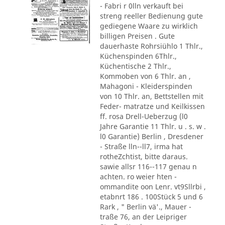
- Fabri r 0lln verkauft bei
streng reeller Bedienung gute
gediegene Waare zu wirklich
billigen Preisen . Gute
dauerhaste Rohrsiühlo 1 Thlr.,
Küchenspinden 6Thlr.,
Küchentische 2 Thlr.,
Kommoben von 6 Thlr. an ,
Mahagoni - Kleiderspinden
von 10 Thlr. an, Bettstellen mit
Feder- matratze und Keilkissen
ff. rosa Drell-Ueberzug (l0
Jahre Garantie 11 Thlr. u . s. w .
l0 Garantie) Berlin , Dresdener
- Straße lln--ll7, irma hat
rotheZchtist, bitte daraus.
sawie allsr 116--117 genau n
achten. ro weier hten -
ommandite oon Lenr. vt9Sllrbi ,
etabnrt 186 . 100Stück 5 und 6
Rark , " Berlin vä'., Mauer -
traße 76, an der Leipriger