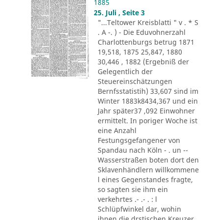
1885
25. Juli , Seite 3
"...Teltower Kreisblatti " v . * S
. A -. ) - Die Eduvohnerzahl
Charlottenburgs betrug 1871
19,518, 1875 25,847, 1880
30,446 , 1882 (Ergebniß der
Gelegentlich der
Steuereinschätzungen
Bernfsstatistih) 33,607 sind im
Winter 1883k8434,367 und ein
Jahr später37 ,092 Einwohner
ermittelt. In poriger Woche ist
eine Anzahl
Festungsgefangener von
Spandau nach Köln - . un --
Wasserstraßen boten dort den
Sklavenhändlern willkommene
l eines Gegenstandes fragte,
so sagten sie ihm ein
verkehrtes .- .- . : l
Schlüpfwinkel dar, wohin
ihnen die drstischen Kreuzer