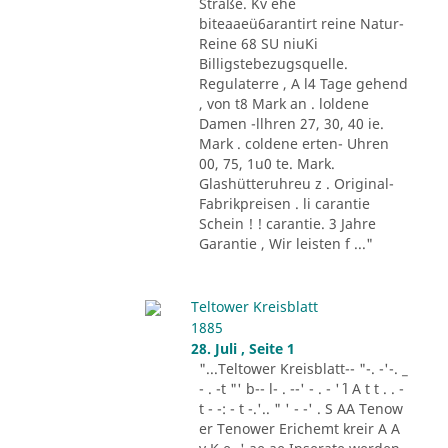
Straße. Kv ehe
biteaaeü6arantirt reine Natur-
Reine 68 SU niuKi
Billigstebezugsquelle.
Regulaterre , A l4 Tage gehend
, von t8 Mark an . loldene
Damen -llhren 27, 30, 40 ie.
Mark . coldene erten- Uhren
00, 75, 1u0 te. Mark.
Glashütteruhreu z . Original-
Fabrikpreisen . li carantie
Schein ! ! carantie. 3 Jahre
Garantie , Wir leisten f ..."
Teltower Kreisblatt
1885
28. Juli , Seite 1
"...Teltower Kreisblatt-- "-. -'-. _
- . -t "' b-- l- . --' - . - '´ l A t t . . -
t - -: - t -.'.. " ' - -' . S AA Tenow
er Tenower Erichemt kreir A A