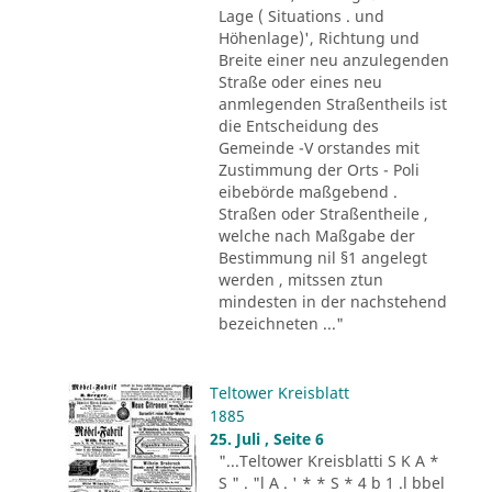
Lage ( Situations . und
Höhenlage)', Richtung und
Breite einer neu anzulegenden
Straße oder eines neu
anmlegenden Straßentheils ist
die Entscheidung des
Gemeinde -V orstandes mit
Zustimmung der Orts - Poli
eibebörde maßgebend .
Straßen oder Straßentheile ,
welche nach Maßgabe der
Bestimmung nil §1 angelegt
werden , mitssen ztun
mindesten in der nachstehend
bezeichneten ..."
Teltower Kreisblatt
1885
25. Juli , Seite 6
"...Teltower Kreisblatti S K A *
S " . "l A . ' * * S * 4 b 1 .l bbel