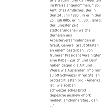
Briefträgern und den Agenten
im Kreise angenommen. " 85.
Amtliches Amtliches. Berlin ,
den 24 . Inli 1885 . in erlin den
25 . Juli l885. erlin. . 30. . Jahrg.
der jüngster Zeit
stattgefundeneii welche
dernalen aus
Arbeiterversammlungen in
Graut, General Graut Staaten
an einem gesterben . von
früherer Präsident Vereinigten
eine Kabel- Zürich und Dern
haben gegen die Art und
Weise wie Ausländer, rmb nur
zu oft Schweizer ihren Stellen
protestirt, esten ord - Amerika ,
ist , wie soeben
schweizarisches Brod
depesche ausnew -ihork
meldet, amdonnerstag , den
..."