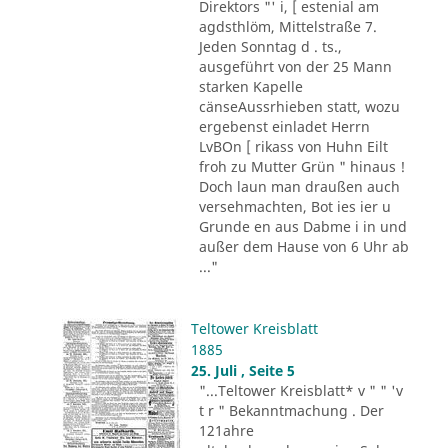
Direktors "' i, [ estenial am
agdsthlöm, Mittelstraße 7.
Jeden Sonntag d . ts.,
ausgeführt von der 25 Mann
starken Kapelle
cänseAussrhieben statt, wozu
ergebenst einladet Herrn
LvBOn [ rikass von Huhn Eilt
froh zu Mutter Grün " hinaus !
Doch laun man draußen auch
versehmachten, Bot ies ier u
Grunde en aus Dabme i in und
außer dem Hause von 6 Uhr ab
..."
Teltower Kreisblatt
1885
25. Juli , Seite 5
"...Teltower Kreisblatt* v " " 'v
t r " Bekanntmachung . Der
121ahre