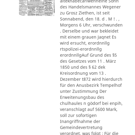
alteknabecarlwenneine Sohn
des Handelsmannes Wegener
zu Grosz Ziethen, ist seit
Sonnabend, den 18. d . M ! . ,
Morgens 6 Uhr, verschwunden
. Derselbe und war bekleidet
mit einem grauen Jaqnet Es
wird ersucht, erordnnllg
rtspolizei-erordnnllg
erordnnllgAuf Grund des §5
des Gesetzes vom 11 . März
1850 und des § 62 dek
Kreisordnung vom 13 .
Dezember t872 wird hierdurch
für den Anusbezirk Tempelhof
unter Zustimmung Der
Erweitenungsbau des
chulhaules n gödorf bei enpih,
veranschlagt auf 5600 Mark,
soll zur sofortigen
Inangriffnahme der
Gemeindevertretung
verordnet, was folgt : Für die