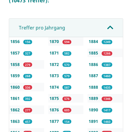
(10473 Treffer):
Treffer pro Jahrgang
1856
1870
1884
156
594
1249
1857
1871
1885
327
582
1266
1858
1872
1886
279
570
1387
1859
1873
1887
268
579
1460
1860
1874
1888
336
587
1435
1861
1875
1889
392
576
1346
1862
1876
1890
277
605
1417
1863
1877
1891
457
154
1460