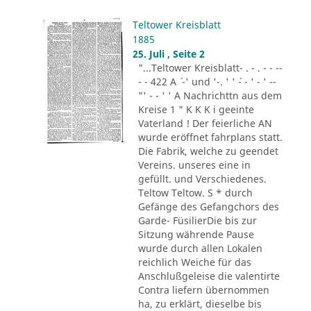
Teltower Kreisblatt
1885
25. Juli , Seite 2
"...Teltower Kreisblatt- . - . - - --
- - 422 A ´ -' und '-. ' ' ´- - ' - ' --
"' - - ' ' A Nachrichttn aus dem
Kreise 1 " K K K i geeinte
Vaterland ! Der feierliche AN
wurde eröffnet fahrplans statt.
Die Fabrik, welche zu geendet
Vereins. unseres eine in
gefüllt. und Verschiedenes.
Teltow Teltow. S * durch
Gefänge des Gefangchors des
Garde- FüsilierDie bis zur
Sitzung währende Pause
wurde durch allen Lokalen
reichlich Weiche für das
Anschlußgeleise die valentirte
Contra liefern übernommen
ha, zu erklärt, dieselbe bis