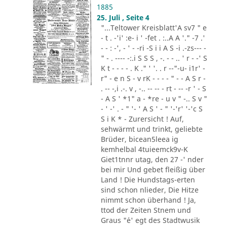
1885
25. Juli , Seite 4
"...Teltower Kreisblatt'A sv7 " e
- t . -'i' :e- i ' -fet . :..A A '." -7 .'
- - : -', - ' - -ri -S i i A S -i .-zs--- -
" - . ---- -:.i S S S , -. - - .. ' r - -' S
K t - - - - . K ." ' '. . r --"-u- i1r' -
r" - e n S - v rK - - - - " - - A S r -
. -- -,i .-. v , -.. -- -- - rt - -- -r ' - S
- A S ' *1" a - *re - u v " -.. S v "
- ' -' . - " '- ' A S ' - " '-'r' '-'c S
S i K * - Zurersicht ! Auf,
sehwärmt und trinkt, geliebte
Brüder, bicean5leea ig
kemhelbal 4tuieemck9v-K
Giet1tnnr utag, den 27 -' nder
bei mir Und gebet fleißig über
Land ! Die Hundstags-erten
sind schon nlieder, Die Hitze
nimmt schon überhand ! Ja,
ttod der Zeiten Stnem und
Graus "´e' egt des Stadtwusik