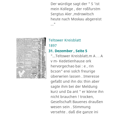
Der würdige sagt der " S 'ist
mein Kollege , der roßfurstm
Sergtus Aler ,mdrowitsch
heute nach Moskau abgereist
..."
Teltower Kreisblatt
1897
31. Dezember , Seite 5
"...Teltower Kreisblatt.m A . . A
v m- Kedetienhause ork
hervorgechao bai : e , rin
bcson" erei solch freurige
überwrien lassen . Imeresse
gefaßt und ihn do: thin aber
sagte ihm bei der Meldung
kurz und Da ant " er könne ihn
nicht brauchen ! trocken,
Gesellschaft Bauenes draußen
wesen sein . Stimmung
versehte . daß die ganze ini