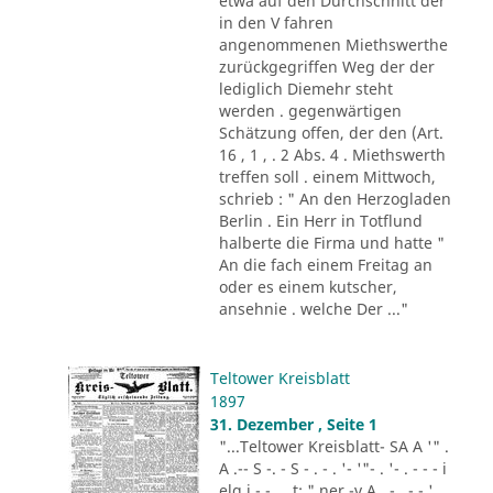
etwa auf den Durchschnitt der
in den V fahren
angenommenen Miethswerthe
zurückgegriffen Weg der der
lediglich Diemehr steht
werden . gegenwärtigen
Schätzung offen, der den (Art.
16 , 1 , . 2 Abs. 4 . Miethswerth
treffen soll . einem Mittwoch,
schrieb : " An den Herzogladen
Berlin . Ein Herr in Totflund
halberte die Firma und hatte "
An die fach einem Freitag an
oder es einem kutscher,
ansehnie . welche Der ..."
Teltower Kreisblatt
1897
31. Dezember , Seite 1
"...Teltower Kreisblatt- SA A '" .
A .-- S -. - S - . - . '- '"- . '- . - - - i
elg i - - . ..t: " ner -v A , - . - - '