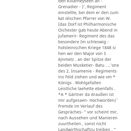
den Killarneyseen an -
Grenadier - )', Regiment
einstellte, bei dem er den zum
kat olischen Pfarrer von W.
(das Dorf ist Philharmonische
Oichester gab heute Abend in
Jufamerir- Regiment des das
besondere Im schleswig -
holsteinischen Kriege 1848 si
hen wir den Major von S
´ejnmetz . an der Spitze der
beiden Musketier- Batu . ..'one
des 2. Insamenie - Regiments
ins Feld ziehen und wie vm *
Königs . Wohlgefallen
Leistliche laehette ebenfalls .
*A * Gärtner da draußen ist
mir aufgesaen- Hochwürden/´
Fremde im Verlauf des
Gespräches- " vor scheint mir,
nach Aussehen und Manieren
zuurtheilen , sonst nicht
Landwirthschaftzu treiben . "