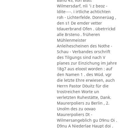
Band 45, von Blatt
Wilmersdarf, nli 'i z beoz -
ldite----. i irtliche achtichten
roh - Lichterfelde. Donnerüag ,
den s1 De emder vetter
tdauerbrand Ofen . übetrrickd
alle 8rsteno . früheren
Mühlenmeister
Anleihescheinen des Nothe -
Schau - Verbandes orschrift
des Tilgungs sind nach V
planes zur Einzichung im Jahre
18g7 aus eloost worden : auf
den Namen 1 . des Wüd. vgr
die letzte Ehre erwiesen, auch
Herrn Pastor Döuitz für die
trostreichen Worte un
verletzten Ruhestätte, Dank.
Maurerpoliers zu Berlin , 2.
Unolm des zu oovao
Maurerpoliers Dt -
Wilmersangeblich gu D9nu Oi .
D9nu A Niederlae Haupt doi .