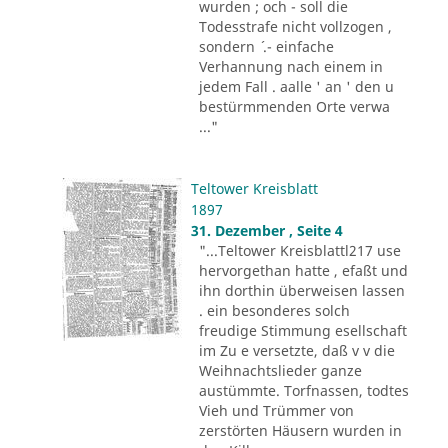
wurden ; och - soll die
Todesstrafe nicht vollzogen ,
sondern ´ .- einfache
Verhannung nach einem in
jedem Fall . aalle ' an ' den u
bestürmmenden Orte verwa
..."
Teltower Kreisblatt
1897
31. Dezember , Seite 4
"...Teltower Kreisblattl217 use
hervorgethan hatte , efaßt und
ihn dorthin überweisen lassen
. ein besonderes solch
freudige Stimmung esellschaft
im Zu e versetzte, daß v v die
Weihnachtslieder ganze
austümmte. Torfnassen, todtes
Vieh und Trümmer von
zerstörten Häusern wurden in