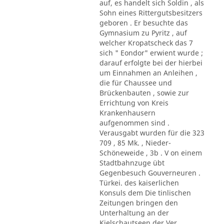
auf, es handelt sich Soldin , als
Sohn eines Rittergutsbesitzers
geboren . Er besuchte das
Gymnasium zu Pyritz , auf
welcher Kropatscheck das 7
sich " Eondor" erwient wurde ;
darauf erfolgte bei der hierbei
um Einnahmen an Anleihen ,
die für Chaussee und
Brückenbauten , sowie zur
Errichtung von Kreis
Krankenhausern
aufgenommen sind .
Verausgabt wurden für die 323
709 , 85 Mk. , Nieder-
Schöneweide , 3b . V on einem
Stadtbahnzuge übt
Gegenbesuch Gouverneuren .
Türkei. des kaiserlichen
Konsuls dem Die tinlischen
Zeitungen bringen den
Unterhaltung an der
Kielschautseen der Ver