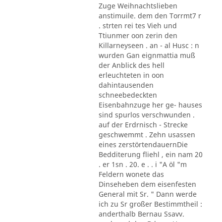
Zuge Weihnachtslieben
anstimuile. dem den Torrmt7 r
. strten rei tes Vieh und
Ttiunmer oon zerin den
Killarneyseen . an - al Husc : n
wurden Gan eignmattia muß
der Anblick des hell
erleuchteten in oon
dahintausenden
schneebedeckten
Eisenbahnzuge her ge- hauses
sind spurlos verschwunden .
auf der Erdrnisch - Strecke
geschwemmt . Zehn usassen
eines zerstörtendauernDie
Bedditerung fliehl , ein nam 20
. er 1sn . 20. e . . i "A öl "m
Feldern wonete das
Dinseheben dem eisenfesten
General mit Sr. " Dann werde
ich zu Sr großer Bestimmtheil :
anderthalb Bernau Ssavv.