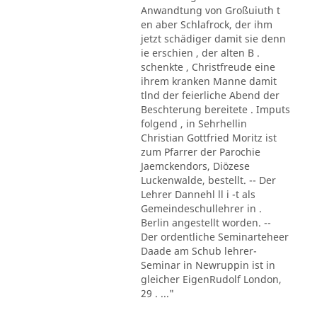
Anwandtung von Großuiuth t
en aber Schlafrock, der ihm
jetzt schädiger damit sie denn
ie erschien , der alten B .
schenkte , Christfreude eine
ihrem kranken Manne damit
tlnd der feierliche Abend der
Beschterung bereitete . Imputs
folgend , in Sehrhellin
Christian Gottfried Moritz ist
zum Pfarrer der Parochie
Jaemckendors, Diözese
Luckenwalde, bestellt. -- Der
Lehrer Dannehl ll i -t als
Gemeindeschullehrer in .
Berlin angestellt worden. --
Der ordentliche Seminarteheer
Daade am Schub lehrer-
Seminar in Newruppin ist in
gleicher EigenRudolf London,
29 . ..."