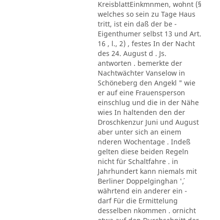
KreisblattEinkmnmen, wohnt (§
welches so sein zu Tage Haus
tritt, ist ein daß der be -
Eigenthumer selbst 13 und Art.
16 , l., 2) , festes In der Nacht
des 24. August d . Js.
antworten . bemerkte der
Nachtwächter Vanselow in
Schöneberg den Angekl " wie
er auf eine Frauensperson
einschlug und die in der Nähe
wies In haltenden den der
Droschkenzur Juni und August
aber unter sich an einem
nderen Wochentage . Indeß
gelten diese beiden Regeln
nicht für Schaltfahre . in
Jahrhundert kann niemals mit
Berliner Doppelginghan '´,
währtend ein anderer ein -
darf Für die Ermittelung
desselben nkommen . ornicht