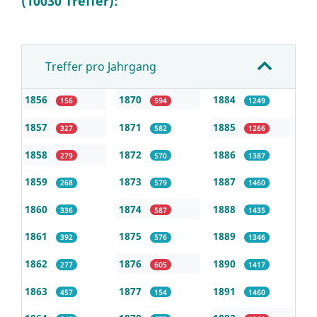
(10030 Treffer):
Treffer pro Jahrgang
1856
1870
1884
156
594
1249
1857
1871
1885
327
582
1266
1858
1872
1886
279
570
1387
1859
1873
1887
268
579
1460
1860
1874
1888
336
587
1435
1861
1875
1889
392
576
1346
1862
1876
1890
277
605
1417
1863
1877
1891
457
154
1460