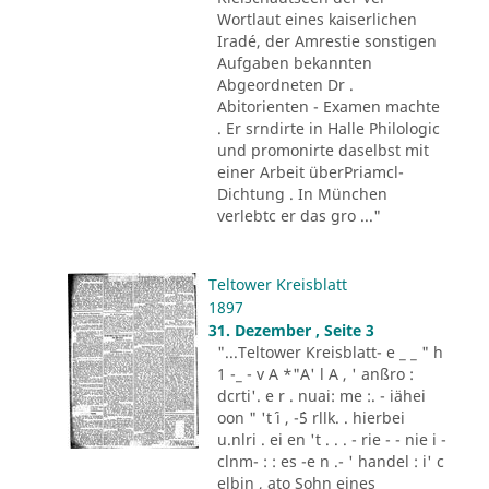
Wortlaut eines kaiserlichen
Iradé, der Amrestie sonstigen
Aufgaben bekannten
Abgeordneten Dr .
Abitorienten - Examen machte
. Er srndirte in Halle Philologic
und promonirte daselbst mit
einer Arbeit überPriamcl-
Dichtung . In München
verlebtc er das gro ..."
Teltower Kreisblatt
1897
31. Dezember , Seite 3
"...Teltower Kreisblatt- e _ _ " h
1 -_ - v A *"A' l A , ' anßro :
dcrti'. e r . nuai: me :. - iähei
oon " 't´ i , -´5 rllk. . hierbei
u.nlri . ei en 't . . . - rie - - nie i -
clnm- : : es -e n .- ' handel : i' c
elbin , ato Sohn eines