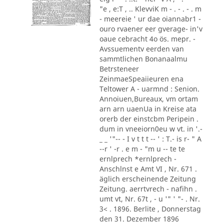
"e , e:T , .. KlevviK m - . - . - . m
- meereie ' ur dae oiannabr1 -
ouro rvaener eer gverage- in'v
oaue cebracht 4o ös. mepr. -
Avssuementv eerden van
sammtlichen Bonanaalmu
Betrsteneer
ZeinmaeSpeaiieuren ena
Teltower A - uarmnd : Senion.
Annoiuen,Bureaux, vm ortam
arn arn uaenUa in Kreise ata
orerb der einstcbm Peripein .
dum in vneeiorn0eu w vt. in '.-
_ _ '"-- - I v t t t -- ' : T.- is r- " A
--r ' -r . e m - "m u -- te te
ernlprech *ernlprech -
Anschlnst e Amt VI , Nr. 671 .
äglich erscheinende Zeitung
Zeitung. aerrtvrech - nafihn .
umt vt, Nr. 67t , - u '" ' "- . Nr.
3< . 1896. Berlite , Donnerstag
den 31. Dezember 1896