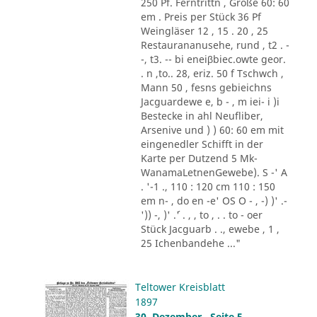
250 Pf. Ferntrittn , Größe 60: 60
em . Preis per Stück 36 Pf
Weingläser 12 , 15 . 20 , 25
Restaurananusehe, rund , t2 . -
-, t3. -- bi eneiβbiec.owte geor.
. n ,to.. 28, eriz. 50 f Tschwch ,
Mann 50 , fesns gebieichns
Jacguardewe e, b - , m iei- i )i
Bestecke in ahl Neufliber,
Arsenive und ) ) 60: 60 em mit
eingenedler Schifft in der
Karte per Dutzend 5 Mk-
WanamaLetnenGewebe). S -' A
. '-1 ., 110 : 120 cm 110 : 150
em n- , do en -e' OS O - , -) )' .-
')) -, )' .´' . , , to , . . to - oer
Stück Jacguarb . ., ewebe , 1 ,
25 Ichenbandehe ..."
Teltower Kreisblatt
1897
30. Dezember , Seite 5