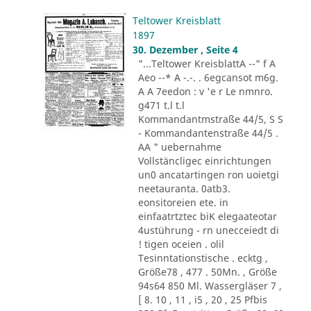
Teltower Kreisblatt
1897
30. Dezember , Seite 4
"...Teltower KreisblattA --" f A
Aeo --* A -.-. . 6egcansot m6g.
A A 7eedon : v 'e r Le nmnro.
g471 t.l t.l
Kommandantmstraße 44/5, S S
- Kommandantenstraße 44/5 .
AA " uebernahme
Vollstäncligec einrichtungen
un0 ancatartingen ron uoietgi
neetauranta. 0atb3.
eonsitoreien ete. in
einfaatrtztec biK elegaateotar
4ustührung - rn unecceiedt di
! tigen oceien . olil
Tesinntationstische . ecktg ,
Größe78 , 477 . 50Mn. , Größe
94s64 850 Ml. Wassergläser 7 ,
[ 8. 10 , 11 , i5 , 20 , 25 Pfbis