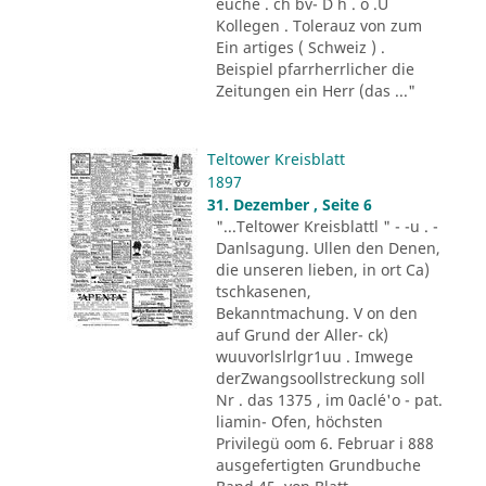
euche . ch bv- D h . o .U
Kollegen . Tolerauz von zum
Ein artiges ( Schweiz ) .
Beispiel pfarrherrlicher die
Zeitungen ein Herr (das ..."
Teltower Kreisblatt
1897
31. Dezember , Seite 6
"...Teltower Kreisblattl " - -u . -
Danlsagung. Ullen den Denen,
die unseren lieben, in ort Ca)
tschkasenen,
Bekanntmachung. V on den
auf Grund der Aller- ck)
wuuvorlslrlgr1uu . Imwege
derZwangsoollstreckung soll
Nr . das 1375 , im 0aclé'o - pat.
liamin- Ofen, höchsten
Privilegü oom 6. Februar i 888
ausgefertigten Grundbuche