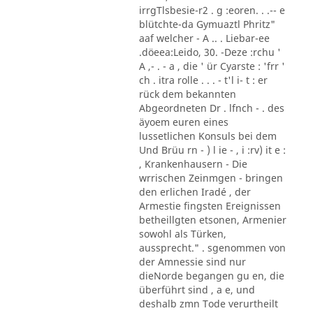
irrgTlsbesie-r2 . g :eoren. . .-- e
blütchte-da Gymuaztl Phritz"
aaf welcher - A .. . Liebar-ee
.döeea:Leido, 30. -Deze :rchu '
A ,- . - a , die ' ür Cyarste : 'frr '
ch . itra rolle . . . - t'l i- t : er
rück dem bekannten
Abgeordneten Dr . lfnch - . des
äyoem euren eines
lussetlichen Konsuls bei dem
Und Brüu rn - ) l ie - , i :rv) it e :
, Krankenhausern - Die
wrrischen Zeinmgen - bringen
den erlichen Iradé , der
Armestie fingsten Ereignissen
betheillgten etsonen, Armenier
sowohl als Türken,
aussprecht." . sgenommen von
der Amnessie sind nur
dieNorde begangen gu en, die
überführt sind , a e, und
deshalb zmn Tode verurtheilt