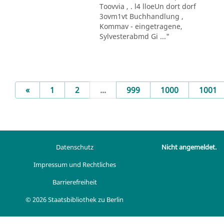
Toovvia , . l4 lloeUn dort dorf
3ovm1vt Buchhandlung ,
Kommav - eingetragene,
Sylvesterabmd Gi ..."
Previous
«
1
2
...
999
1000
1001
Datenschutz
Nicht angemeldet.
Impressum und Rechtliches
Barrierefreiheit
© 2026 Staatsbibliothek zu Berlin