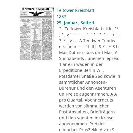
Teltower Kreisblatt
1887
25. Januar , Seite 1
"...Teltower Kreisblattk k k - '/ '
) ' , v '- ' -' . ., '"" ' ' "- '..- ' i '. -
? .* . v .. ,-A Tendwer Tendw
erschein - - - ´- ll ll ll S * . * S b
Mas Dotmerstaas und Mas, A
Sonnabends . unemen :epreio
1 ar e5 i waden in der
Erpeditione Berlin W. ,
Potsdamer Snaße 26d sowie in
sämmtlicher Annoncen-
Burenur und den Aeenturen
un Kreise augennrmnen. A A
pro Quartal. Abonnerneuts
werden von sämmuichen
Post'Anstalten, Briefträgern
und den vgenten im Kreise
angenommen. Prei der
einfacher PrtwZekle A v m S