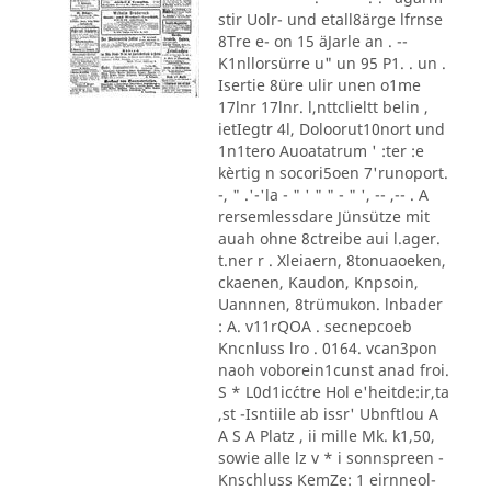
stir Uolr- und etall8ärge lfrnse
8Tre e- on 15 äJarle an . --
K1nllorsürre u" un 95 P1. . un .
Isertie 8üre ulir unen o1me
17lnr 17lnr. l,nttclieltt belin ,
ietIegtr 4l, Doloorut10nort und
1n1tero Auoatatrum ' :ter :e
kèrtig n socori5oen 7'runoport.
-, " .'-'la - " ' " " - " ', -- ,-- . A
rersemlessdare Jünsütze mit
auah ohne 8ctreibe aui l.ager.
t.ner r . Xleiaern, 8tonuaoeken,
ckaenen, Kaudon, Knpsoin,
Uannnen, 8trümukon. lnbader
: A. v11rQOA . secnepcoeb
Kncnluss lro . 0164. vcan3pon
naoh voborein1cunst anad froi.
S * L0d1ic´ctre Hol e'heitde:ir,ta
,st -Isntiile ab issr' Ubnftlou A
A S A Platz , ii mille Mk. k1,50,
sowie alle lz v * i sonnspreen -
Knschluss KemZe: 1 eirnneol-