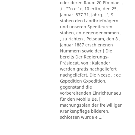
oder deren Raum 20 Pfmniae. .
.i . ""n e 1r. 10 erttn, den 25.
Januar l837 31. Jahrg. . ', S
staben den Landbriefnägern
und unseren Spediteuren
staben, entgegengenommen .
, zu richten . Potsdam, den 8 .
Januar 1887 erschienenen
Nummern sowie der [ Die
bereits Der Regierungs-
Präsidcat. von : Kalender
werden gratis nachgeliefert
nachgeliefert. Die Neese . : ee
Gxpedition Gxpedition.
gegenstand die
vorbereitenden Einrichtunaeu
für den Mobilu Be. [
machungsplan der freiwilligen
Krankenpflege bilderen.
schlossen wurde e ..."