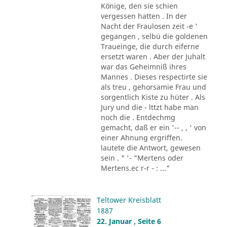
Könige, den sie schien
vergessen hatten . In der
Nacht der Fraulosen zeit -e '
gegangen , selbü die goldenen
Traueinge, die durch eiferne
ersetzt waren . Aber der Juhalt
war das Geheimniß ihres
Mannes . Dieses respectirte sie
als treu , gehorsamie Frau und
sorgentlich Kiste zu hüter . Als
Jury und die - lttzt habe man
noch die . Entdechmg
gemacht, daß er ein '-- , , ' von
einer Ahnung ergriffen.
lautete die Antwort, gewesen
sein . " '- "Mertens oder
Mertens.ec r-r - : ..."
Teltower Kreisblatt
1887
22. Januar , Seite 6