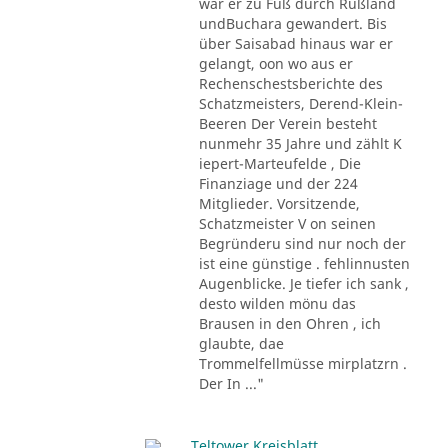
war er zu Fuß durch Rußland
undBuchara gewandert. Bis
über Saisabad hinaus war er
gelangt, oon wo aus er
Rechenschestsberichte des
Schatzmeisters, Derend-Klein-
Beeren Der Verein besteht
nunmehr 35 Jahre und zählt K
iepert-Marteufelde , Die
Finanziage und der 224
Mitglieder. Vorsitzende,
Schatzmeister V on seinen
Begründeru sind nur noch der
ist eine günstige . fehlinnusten
Augenblicke. Je tiefer ich sank ,
desto wilden mönu das
Brausen in den Ohren , ich
glaubte, dae
Trommelfellmüsse mirplatzrn .
Der In ..."
Teltower Kreisblatt