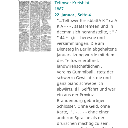
Teltower Kreisblatt
1887
22. Januar , Seite 4
"...Teltower KreisblattA K " ca A
K A - - - . saataremeen und ih
deemm sich herandstellte, t " ´-
" 44 * n,ie - beresne und
versammlungen. Die am
Dienstag in Berlin abgehaltene
Januarsitzung wurde mit dem
des Teltower eröffnet.
landwirehschaftlichen .
Vereins Gummiball , rtotz der
schwerrn Gewichte, die und
ganz piano schwebe ich
abwärts. !i ll Seiffahrt und war
ein aus der Provinz
Brandenburg geburtiger
Schlosser. Ohne Geld, ohne
Karte, .' .'- . , - - ohne einer
andernn Sprache als der
drurschen mächtig zu sein,