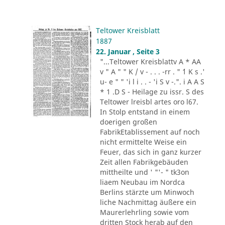
Teltower Kreisblatt
1887
22. Januar , Seite 3
"...Teltower Kreisblattv A * AA
v " A " " K / v - . . . -rr . " ´1 K s .'
u- e " " 'i l i . . - 'i S v -.". i A A S
* 1 .D S - Heilage zu issr. S des
Teltower lreisbl artes oro l67.
In Stolp entstand in einem
doerigen großen
FabrikEtablissement auf noch
nicht ermittelte Weise ein
Feuer, das sich in ganz kurzer
Zeit allen Fabrikgebäuden
mittheilte und ' "'- " tk3on
liaem Neubau im Nordca
Berlins stärzte um Minwoch
liche Nachmittag äußere ein
Maurerlehrling sowie vom
dritten Stock herab auf den