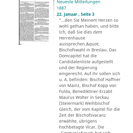
Neueste Mitteilungen
1887
22. Januar , Seite 3
"...den Sie Meinem Herzen so
wohl gethan haben, und bitte
Ich, daß Sie dies dem
Herrenhause
aussprechen.&quot;
Bischofswahl in Breslau. Das
Domcapitel hat die
Candidatenliste aufgestellt
und der Regierung
eingereicht. Auf ihr sollen sich
u. A. befinden: Bischof Haffner
von Mainz, Bischof Kopp von
Fulda, Benediktiner-Erzabt
Maurus Wolter in Seckau
(Steiermark) Weihbischof
Gleich, der vom Kapitel für die
Zeit der Bischofsvacanz
erwählte, übrigens
hochbetagte Vicar. Die
„Germania&quot; hat sich