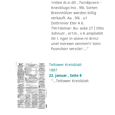
1nttee di.si dll , 7vcn8pcecn -
Knecblugo lno . 9l6. Sorten
Brennhölzer werden billig
verkauft. Aa . 9l6 . u1
Dsttrnnier Eter A 6.
7Vn1demar- 8u- as6e 27 [ Otto
3ohnutr , er1m , v K amptieblt
iltr l. nger in oione-rn 8rnU-
unel nierewn oenmm1r tonn
Puvnckorr versckri ..."
Teltower Kreisblatt
1887
22. Januar , Seite 8
"...Teltower Kreisblatt