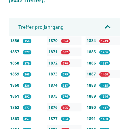
(8042 Treffer):
Treffer pro Jahrgang
1856
1870
1884
156
594
1249
1857
1871
1885
327
582
1266
1858
1872
1886
279
570
1387
1859
1873
1887
268
579
1460
1860
1874
1888
336
587
1435
1861
1875
1889
392
576
1346
1862
1876
1890
277
605
1417
1863
1877
1891
457
154
1460