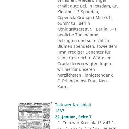
verlaufen. Wiederbringer
erhält gute Bel. in Potsdam, Gr.
Kleokon 1 * Spandau,
Cöpenick, Grünau ( Mark), b
oUmn1tu , Berlin
Königgrätzerstr. 9 , Berlin, .-- t
henliche Theilnahme
betrugten und so reichlich
Blumen spendeten, sowie dem
Hmn Prediger Denenter für
seine rtostreichtn Worte am
Grade derverewigten fugen
wir hiernir unseren
herzlichsten , innigstendank.
C. Prleno nebst Frau, Neu -
Kam ..."
Teltower Kreisblatt
1887
22. Januar , Seite 7
"...Teltower KreisblattS v 47 '- -
- - " ' ' - - - ' -. ' ' - ' -.-." agarm