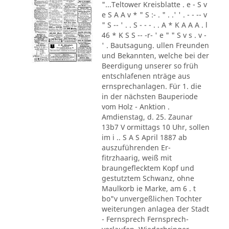
"...Teltower Kreisblatte . e - S v
e S A A v * " S :- . " . .' ' . - - -- v
" S -- ' . . S - - - . . A * K A A A . l
46 * K S S -- -r- ' e " " S v s . v -
' . Bautsagung. ullen Freunden
und Bekannten, welche bei der
Beerdigung unserer so früh
entschlafenen nträge aus
ernsprechanlagen. Für 1. die
in der nächsten Bauperiode
vom Holz - Anktion .
Amdienstag, d. 25. Zaunar
13b7 V ormittags 10 Uhr, sollen
im i .. S A S April 1887 ab
auszuführenden Er-
fitrzhaarig, weiß mit
braungeflecktem Kopf und
gestutztem Schwanz, ohne
Maulkorb ie Marke, am 6 . t
bo"v unvergeßlichen Tochter
weiterungen anlagea der Stadt
- Fernsprech Fernsprech-