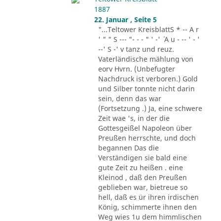
1887
22. Januar , Seite 5
"...Teltower KreisblattS * -- A r
' " " S --- "- - - " ' -' ´ A u - -- ' - '
--' S -' v tanz und reuz.
Vaterländische mählung von
eorv Hvrn. (Unbefugter
Nachdruck ist verboren.) Gold
und Silber tonnte nicht darin
sein, denn das war
(Fortsetzung .) Ja, eine schwere
Zeit wae 's, in der die
Gottesgeißel Napoleon über
Preußen herrschte, und doch
begannen Das die
Verständigen sie bald eine
gute Zeit zu heißen . eine
Kleinod , daß den Preußen
geblieben war, bietreue so
hell, daß es ür ihren irdischen
König, schimmerte ihnen den
Weg wies 1u dem himmlischen