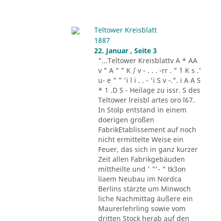
Teltower Kreisblatt
1887
22. Januar , Seite 3
"...Teltower Kreisblattv A * AA
v " A " " K / v - . . . -rr . " ´1 K s .'
u- e " " 'i l i . . - 'i S v -.". i A A S
* 1 .D S - Heilage zu issr. S des
Teltower lreisbl artes oro l67.
In Stolp entstand in einem
doerigen großen
FabrikEtablissement auf noch
nicht ermittelte Weise ein
Feuer, das sich in ganz kurzer
Zeit allen Fabrikgebäuden
mittheilte und ' "'- " tk3on
liaem Neubau im Nordca
Berlins stärzte um Minwoch
liche Nachmittag äußere ein
Maurerlehrling sowie vom
dritten Stock herab auf den