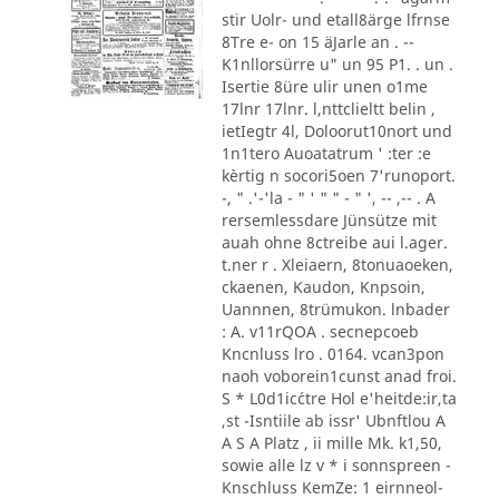
stir Uolr- und etall8ärge lfrnse
8Tre e- on 15 äJarle an . --
K1nllorsürre u" un 95 P1. . un .
Isertie 8üre ulir unen o1me
17lnr 17lnr. l,nttclieltt belin ,
ietIegtr 4l, Doloorut10nort und
1n1tero Auoatatrum ' :ter :e
kèrtig n socori5oen 7'runoport.
-, " .'-'la - " ' " " - " ', -- ,-- . A
rersemlessdare Jünsütze mit
auah ohne 8ctreibe aui l.ager.
t.ner r . Xleiaern, 8tonuaoeken,
ckaenen, Kaudon, Knpsoin,
Uannnen, 8trümukon. lnbader
: A. v11rQOA . secnepcoeb
Kncnluss lro . 0164. vcan3pon
naoh voborein1cunst anad froi.
S * L0d1ic´ctre Hol e'heitde:ir,ta
,st -Isntiile ab issr' Ubnftlou A
A S A Platz , ii mille Mk. k1,50,
sowie alle lz v * i sonnspreen -
Knschluss KemZe: 1 eirnneol-