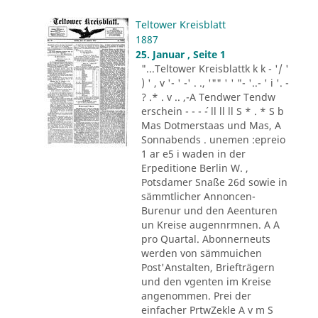
Teltower Kreisblatt
1887
25. Januar , Seite 1
"...Teltower Kreisblattk k k - '/ '
) ' , v '- ' -' . ., '"" ' ' "- '..- ' i '. -
? .* . v .. ,-A Tendwer Tendw
erschein - - - ´- ll ll ll S * . * S b
Mas Dotmerstaas und Mas, A
Sonnabends . unemen :epreio
1 ar e5 i waden in der
Erpeditione Berlin W. ,
Potsdamer Snaße 26d sowie in
sämmtlicher Annoncen-
Burenur und den Aeenturen
un Kreise augennrmnen. A A
pro Quartal. Abonnerneuts
werden von sämmuichen
Post'Anstalten, Briefträgern
und den vgenten im Kreise
angenommen. Prei der
einfacher PrtwZekle A v m S