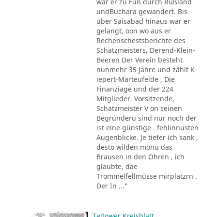
war er zu Fuß durch Rußland
undBuchara gewandert. Bis
über Saisabad hinaus war er
gelangt, oon wo aus er
Rechenschestsberichte des
Schatzmeisters, Derend-Klein-
Beeren Der Verein besteht
nunmehr 35 Jahre und zählt K
iepert-Marteufelde , Die
Finanziage und der 224
Mitglieder. Vorsitzende,
Schatzmeister V on seinen
Begründeru sind nur noch der
ist eine günstige . fehlinnusten
Augenblicke. Je tiefer ich sank ,
desto wilden mönu das
Brausen in den Ohren , ich
glaubte, dae
Trommelfellmüsse mirplatzrn .
Der In ..."
Teltower Kreisblatt