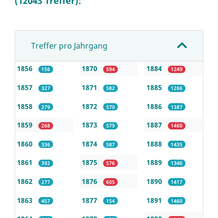
(12043 Treffer):
Treffer pro Jahrgang
1856
1870
1884
156
594
1249
1857
1871
1885
327
582
1266
1858
1872
1886
279
570
1387
1859
1873
1887
268
579
1460
1860
1874
1888
336
587
1435
1861
1875
1889
392
576
1346
1862
1876
1890
277
605
1417
1863
1877
1891
457
154
1460