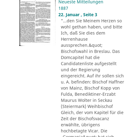
Neueste Mitteilungen
1887
22. Januar , Seite 3
"...den Sie Meinem Herzen so
wohl gethan haben, und bitte
Ich, daß Sie dies dem
Herrenhause
aussprechen.&quot;
Bischofswahl in Breslau. Das
Domcapitel hat die
Candidatenliste aufgestellt
und der Regierung
eingereicht. Auf ihr sollen sich
u. A. befinden: Bischof Haffner
von Mainz, Bischof Kopp von
Fulda, Benediktiner-Erzabt
Maurus Wolter in Seckau
(Steiermark) Weihbischof
Gleich, der vom Kapitel für die
Zeit der Bischofsvacanz
erwählte, übrigens
hochbetagte Vicar. Die
„Germania&quot; hat sich