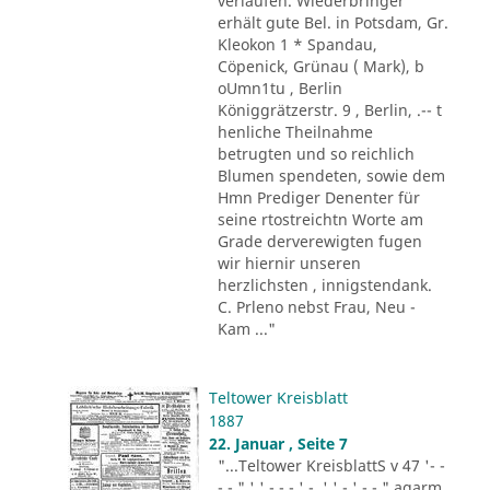
verlaufen. Wiederbringer
erhält gute Bel. in Potsdam, Gr.
Kleokon 1 * Spandau,
Cöpenick, Grünau ( Mark), b
oUmn1tu , Berlin
Königgrätzerstr. 9 , Berlin, .-- t
henliche Theilnahme
betrugten und so reichlich
Blumen spendeten, sowie dem
Hmn Prediger Denenter für
seine rtostreichtn Worte am
Grade derverewigten fugen
wir hiernir unseren
herzlichsten , innigstendank.
C. Prleno nebst Frau, Neu -
Kam ..."
Teltower Kreisblatt
1887
22. Januar , Seite 7
"...Teltower KreisblattS v 47 '- -
- - " ' ' - - - ' -. ' ' - ' -.-." agarm