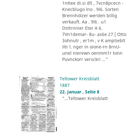
1nttee di.si dll , 7vcn8pcecn -
Knecblugo lno . 9l6. Sorten
Brennhölzer werden billig
verkauft. Aa . 9l6 . u1
Dsttrnnier Eter A 6.
7Vn1demar- 8u- as6e 27 [ Otto
3ohnutr , er1m , v K amptieblt
iltr l. nger in oione-rn 8rnU-
unel nierewn oenmm1r tonn
Puvnckorr versckri ..."
Teltower Kreisblatt
1887
22. Januar , Seite 8
"...Teltower Kreisblatt