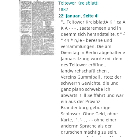
Teltower Kreisblatt
1887
22. Januar , Seite 4
"...Teltower KreisblattA K " ca A
K A - - - . saataremeen und ih
deemm sich herandstellte, t " ´-
" 44 * n,ie - beresne und
versammlungen. Die am
Dienstag in Berlin abgehaltene
Januarsitzung wurde mit dem
des Teltower eröffnet.
landwirehschaftlichen .
Vereins Gummiball , rtotz der
schwerrn Gewichte, die und
ganz piano schwebe ich
abwärts. !i ll Seiffahrt und war
ein aus der Provinz
Brandenburg geburtiger
Schlosser. Ohne Geld, ohne
Karte, .' .'- . , - - ohne einer
andernn Sprache als der
drurschen mächtig zu sein,