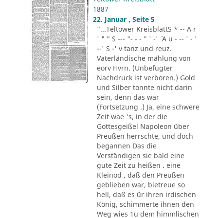
1887
22. Januar , Seite 5
"...Teltower KreisblattS * -- A r
' " " S --- "- - - " ' -' ´ A u - -- ' - '
--' S -' v tanz und reuz.
Vaterländische mählung von
eorv Hvrn. (Unbefugter
Nachdruck ist verboren.) Gold
und Silber tonnte nicht darin
sein, denn das war
(Fortsetzung .) Ja, eine schwere
Zeit wae 's, in der die
Gottesgeißel Napoleon über
Preußen herrschte, und doch
begannen Das die
Verständigen sie bald eine
gute Zeit zu heißen . eine
Kleinod , daß den Preußen
geblieben war, bietreue so
hell, daß es ür ihren irdischen
König, schimmerte ihnen den
Weg wies 1u dem himmlischen