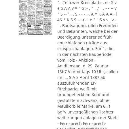
"...Teltower Kreisblatte . e - S v
e S A A v * " S :- . " . .' ' . - - -- v
" S -- ' . . S - - - . . A * K A A A . l
46 * K S S -- -r- ' e " " S v s . v -
' . Bautsagung. ullen Freunden
und Bekannten, welche bei der
Beerdigung unserer so früh
entschlafenen nträge aus
ernsprechanlagen. Für 1. die
in der nächsten Bauperiode
vom Holz - Anktion .
Amdienstag, d. 25. Zaunar
13b7 V ormittags 10 Uhr, sollen
im i .. S A S April 1887 ab
auszuführenden Er-
fitrzhaarig, weiß mit
braungeflecktem Kopf und
gestutztem Schwanz, ohne
Maulkorb ie Marke, am 6 . t
bo"v unvergeßlichen Tochter
weiterungen anlagea der Stadt
- Fernsprech Fernsprech-