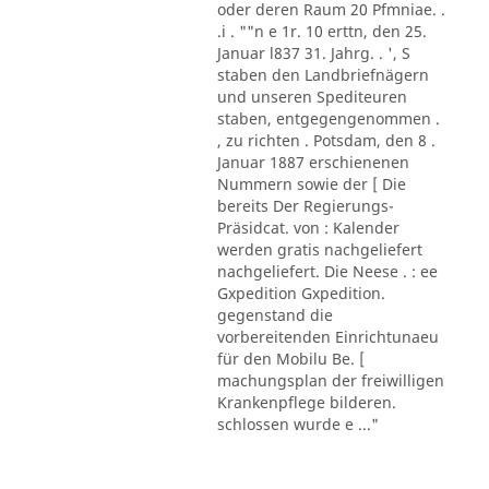
oder deren Raum 20 Pfmniae. .
.i . ""n e 1r. 10 erttn, den 25.
Januar l837 31. Jahrg. . ', S
staben den Landbriefnägern
und unseren Spediteuren
staben, entgegengenommen .
, zu richten . Potsdam, den 8 .
Januar 1887 erschienenen
Nummern sowie der [ Die
bereits Der Regierungs-
Präsidcat. von : Kalender
werden gratis nachgeliefert
nachgeliefert. Die Neese . : ee
Gxpedition Gxpedition.
gegenstand die
vorbereitenden Einrichtunaeu
für den Mobilu Be. [
machungsplan der freiwilligen
Krankenpflege bilderen.
schlossen wurde e ..."