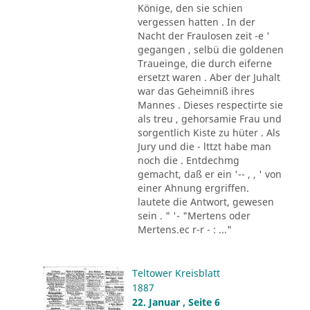
Könige, den sie schien
vergessen hatten . In der
Nacht der Fraulosen zeit -e '
gegangen , selbü die goldenen
Traueinge, die durch eiferne
ersetzt waren . Aber der Juhalt
war das Geheimniß ihres
Mannes . Dieses respectirte sie
als treu , gehorsamie Frau und
sorgentlich Kiste zu hüter . Als
Jury und die - lttzt habe man
noch die . Entdechmg
gemacht, daß er ein '-- , , ' von
einer Ahnung ergriffen.
lautete die Antwort, gewesen
sein . " '- "Mertens oder
Mertens.ec r-r - : ..."
Teltower Kreisblatt
1887
22. Januar , Seite 6