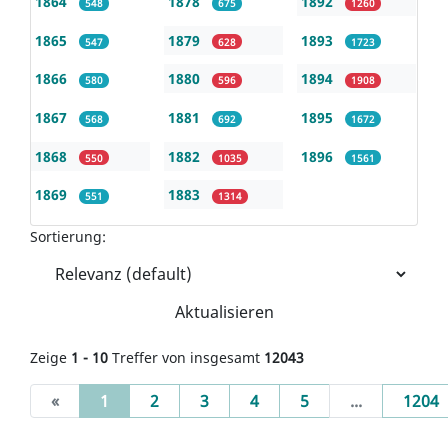
1864
1878
1892
548
675
1260
1865
1879
1893
547
628
1723
1866
1880
1894
580
596
1908
1867
1881
1895
568
692
1672
1868
1882
1896
550
1035
1561
1869
1883
551
1314
Sortierung:
Aktualisieren
Zeige
1 - 10
Treffer von insgesamt
12043
(current)
«
1
2
3
4
5
...
1204