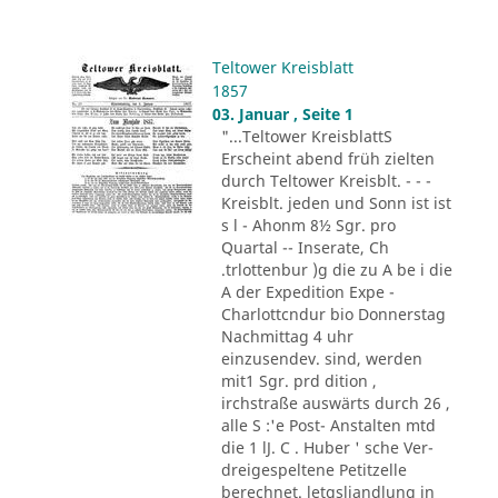
Teltower Kreisblatt
1857
03. Januar , Seite 1
"...Teltower KreisblattS
Erscheint abend früh zielten
durch Teltower Kreisblt. - - -
Kreisblt. jeden und Sonn ist ist
s l - Ahonm 8½ Sgr. pro
Quartal -- Inserate, Ch
.trlottenbur )g die zu A be i die
A der Expedition Expe -
Charlottcndur bio Donnerstag
Nachmittag 4 uhr
einzusendev. sind, werden
mit1 Sgr. prd dition ,
irchstraße auswärts durch 26 ,
alle S :'e Post- Anstalten mtd
die 1 lJ. C . Huber ' sche Ver-
dreigespeltene Petitzelle
berechnet. letgsliandlung in