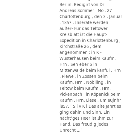
Berlin. Redigirt von Dr.
Andreas Sommer . No . 27
Charlottenburg , den 3 . Januar
. 1857 . Inserate werden
außer- Für das Teltower
Kreisblatt ist die Haupt-
Expedition in Charlottenburg ,
Kirchstraße 26 , dem
angenommen : in K -
Wusterhausen beim Kaufm.
Hrn . Seh eber S in
Mittenwalde beim kanfui . Hrn
. Plewe , in Zossen beim
Kaufm. Hrn . Nobiling , in
Teltow beim Kaufm , Hrn.
Pickenbach . in Köpenick beim
Kaufm . Hrn. Liese , um eujnhr
l857. ' S l v K i Das alte Jahrt es
ging dahin und Sinn, Ein
nächt'ges Heer ist Ihm zur
Hand, Das freudig jedes
Unrecht ..."