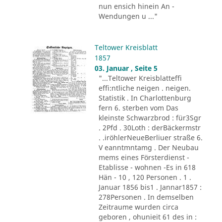
nun ensich hinein An -
Wendungen u ..."
Teltower Kreisblatt
1857
03. Januar , Seite 5
"...Teltower Kreisblatteffi
effi:ntliche neigen . neigen.
Statistik . In Charlottenburg
fern 6. sterben vom Das
kleinste Schwarzbrod : für3Sgr
. 2Pfd . 30Loth : derBäckermstr
. .iröhlerNeueBerliuer straße 6.
V eanntmntamg . Der Neubau
mems eines Försterdienst -
Etablisse - wohnen -Es in 618
Hän - 10 , 120 Personen . 1 .
Januar 1856 bis1 . Jannar1857 :
278Personen . In demselben
Zeitraume wurden circa
geboren , ohunieit 61 des in :