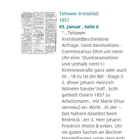
Teltower Kreisblatt
1857
03. Januar , Seite 6
"...Teltower
KreisblattBescheidene
Anfrage. iiamt dereluetions -
Commissarius Ohm um nenn
Uhr eine '2luetionansetzen
und umhalb nemi t l
Krmmnestraße ganz oder auch
Nr . 18 zu ist die Bel - Etage S
2. dheer Johann Heinrich
Wilhelm Sonder'hoff , bcth
getlieilt Ostern 1857 zu
Arbeitsmann , mit Marie Elisa-
vermieu) en. Wirth . In der --
Das Nähere daselbst beim
Rntlmick . err 3. Herr Johann
Friedrich ilhelm B ecken, Uhr
vie guten Sachen an Berliner
Handelflauten unter dem erth