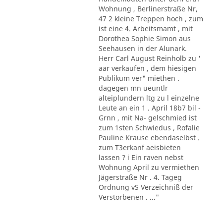
Wohnung , Berlinerstraße Nr,
47 2 kleine Treppen hoch , zum
ist eine 4. Arbeitsmamt , mit
Dorothea Sophie Simon aus
Seehausen in der Alunark.
Herr Carl August Reinholb zu '
aar verkaufen , dem hiesigen
Publikum ver" miethen .
dagegen mn ueuntlr
alteiplundern ltg zu l einzelne
Leute an ein 1 . April 18b7 bil -
Grnn , mit Na- gelschmied ist
zum 1sten Schwiedus , Rofalie
Pauline Krause ebendaselbst .
zum T3erkanf aeisbieten
lassen ? i Ein raven nebst
Wohnung April zu vermiethen
Jägerstraße Nr . 4. Tageg
Ordnung vS Verzeichniß der
Verstorbenen . ..."