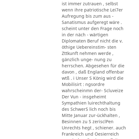
ist immer zutrauen , selbst
wenn ihre patriotische Lei7er
Aufregung bis zum aus -
Sanatismus aufgeregt wäre .
scheint unter den Frage noch
in der näch - wärtigen
Diplomaten Beruf nicht die v.
öthige Uebereinstim- sten
Zttkunft nehmen werde ,
gänzlich unge- nung zu
herrschen. Abgesehen für die
davon , daß England offenbar
wtß . i Unser S König wird die
Mobilisirt : ngsordre
wahrscheinmn der- Scluveize
Der Vun - insgeheimt
Sympathien luirechthaltung
des SchwerS lich noch bis
Mitte Januar zur-ückhalten ,
Besinnen zu S zerisclPen
Unrechts hegt , schiener. auch
Frankreich und Oesierreich