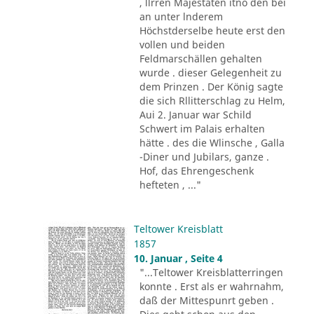
, llrren Majestäten itno den bei
an unter lnderem
Höchstderselbe heute erst den
vollen und beiden
Feldmarschällen gehalten
wurde . dieser Gelegenheit zu
dem Prinzen . Der König sagte
die sich Rllitterschlag zu Helm,
Aui 2. Januar war Schild
Schwert im Palais erhalten
hätte . des die Wlinsche , Galla
-Diner und Jubilars, ganze .
Hof, das Ehrengeschenk
hefteten , ..."
Teltower Kreisblatt
1857
10. Januar , Seite 4
"...Teltower Kreisblatterringen
konnte . Erst als er wahrnahm,
daß der Mittespunrt geben .