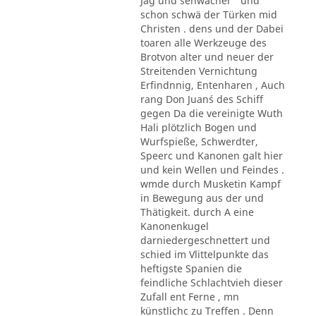
Jag und sehwächer ' und
schon schwä der Türken mid
Christen . dens und der Dabei
toaren alle Werkzeuge des
Brotvon alter und neuer der
Streitenden Vernichtung
Erfindnnig, Entenharen , Auch
rang Don Juan´s des Schiff
gegen Da die vereinigte Wuth
Hali plötzlich Bogen und
Wurfspieße, Schwerdter,
Speerc und Kanonen galt hier
und kein Wellen und Feindes .
wmde durch Musketin Kampf
in Bewegung aus der und
Thätigkeit. durch A eine
Kanonenkugel
darniedergeschnettert und
schied im Vlittelpunkte das
heftigste Spanien die
feindliche Schlachtvieh dieser
Zufall ent Ferne , mn
künstlichc zu Treffen . Denn