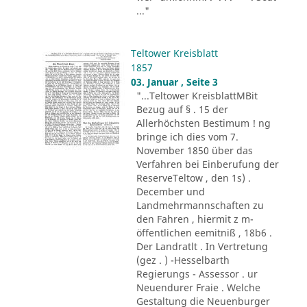
..."
Teltower Kreisblatt
1857
03. Januar , Seite 3
"...Teltower KreisblattMBit
Bezug auf § . 15 der
Allerhöchsten Bestimum ! ng
bringe ich dies vom 7.
November 1850 über das
Verfahren bei Einberufung der
ReserveTeltow , den 1s) .
December und
Landmehrmannschaften zu
den Fahren , hiermit z m-
öffentlichen eemitniß , 18b6 .
Der Landratlt . In Vertretung
(gez . ) -Hesselbarth
Regierungs - Assessor . ur
Neuendurer Fraie . Welche
Gestaltung die Neuenburger