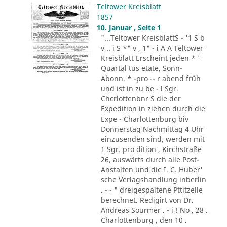
Teltower Kreisblatt
1857
10. Januar , Seite 1
"...Teltower KreisblattS - '1 S b
v .. i S *" v , 1" - i A A Teltower
Kreisblatt Erscheint jeden * '
Quartal tus etate, Sonn-
Abonn. * -pro -- r abend früh
und ist in zu be - l Sgr.
Chcrlottenbnr S die der
Expedition in ziehen durch die
Expe - Charlottenburg biv
Donnerstag Nachmittag 4 Uhr
einzusenden sind, werden mit
1 Sgr. pro dition , Kirchstraße
26, auswärts durch alle Post-
Anstalten und die I. C. Huber'
sche Verlagshandlung inberlin
. - - " dreigespaltene Pttitzelle
berechnet. Redigirt von Dr.
Andreas Sourmer . - i ! No , 28 .
Charlottenburg , den 10 .