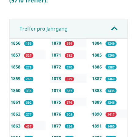
(5710 Treffer):
Treffer pro Jahrgang
1856
1870
1884
156
594
1249
1857
1871
1885
327
582
1266
1858
1872
1886
279
570
1387
1859
1873
1887
268
579
1460
1860
1874
1888
336
587
1435
1861
1875
1889
392
576
1346
1862
1876
1890
277
605
1417
1863
1877
1891
457
154
1460