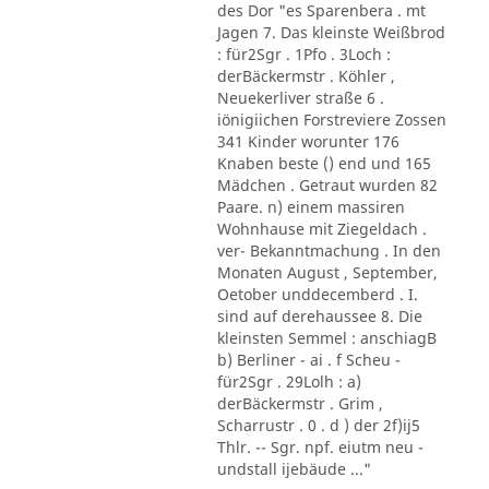
des Dor "es Sparenbera . mt
Jagen 7. Das kleinste Weißbrod
: für2Sgr . 1Pfo . 3Loch :
derBäckermstr . Köhler ,
Neuekerliver straße 6 .
iönigiichen Forstreviere Zossen
341 Kinder worunter 176
Knaben beste () end und 165
Mädchen . Getraut wurden 82
Paare. n) einem massiren
Wohnhause mit Ziegeldach .
ver- Bekanntmachung . In den
Monaten August , September,
Oetober unddecemberd . I.
sind auf derehaussee 8. Die
kleinsten Semmel : anschiagB
b) Berliner - ai . f Scheu -
für2Sgr . 29Lolh : a)
derBäckermstr . Grim ,
Scharrustr . 0 . d ) der 2f)ij5
Thlr. -- Sgr. npf. eiutm neu -
undstall ijebäude ..."