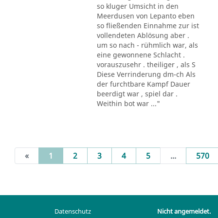
so kluger Umsicht in den
Meerdusen von Lepanto eben
so fließenden Einnahme zur ist
vollendeten Ablösung aber .
um so nach - rühmlich war, als
eine gewonnene Schlacht .
vorauszusehr . theiliger , als S
Diese Verrinderung dm-ch Als
der furchtbare Kampf Dauer
beerdigt war , spiel dar .
Weithin bot war ..."
(current)
«
1
2
3
4
5
...
570
Datenschutz
Nicht angemeldet.