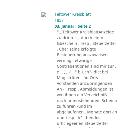
Teltower Kreisblatt
1857
03. Januar , Seite 2
"...Teltower KreisblattAnzeige
zu drinn. s , durch einm
Gbeschein , resp , Steuerzettel
, über seine erfolgte
Besteuerung auszuweisen
vermag ; etwarige
Contrabentionen sind mir zur .
e '. , , -' . " b Uch"- die: bei
Magistrüten--üd Orts-
Vorständen anzubringenden
An - , resp . Abmeldungen ist
von ihnen ein Verzeichniß
nach untenstehendem Schema
zu führen -und im
abgelaufenen . Mgnate dort an
und resp . tr' '.bender
urllclegeenen Steuerzettel