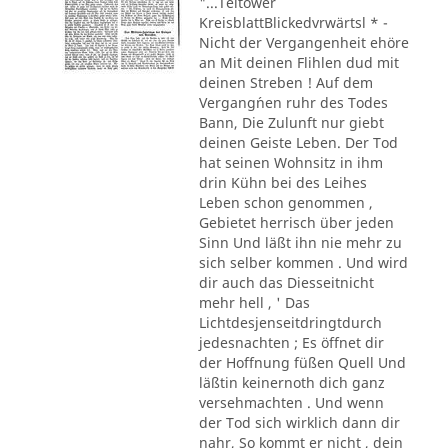
"...Teltower
KreisblattBlickedvrwärtsl * -
Nicht der Vergangenheit ehöre
an Mit deinen Flihlen dud mit
deinen Streben ! Auf dem
Vergang´nen ruhr des Todes
Bann, Die Zulunft nur giebt
deinen Geiste Leben. Der Tod
hat seinen Wohnsitz in ihm
drin Kühn bei des Leihes
Leben schon genommen ,
Gebietet herrisch über jeden
Sinn Und läßt ihn nie mehr zu
sich selber kommen . Und wird
dir auch das Diesseitnicht
mehr hell , ' Das
Lichtdesjenseitdringtdurch
jedesnachten ; Es öffnet dir
der Hoffnung füßen Quell Und
läßtin keinernoth dich ganz
versehmachten . Und wenn
der Tod sich wirklich dann dir
nahr, So kommt er nicht , dein