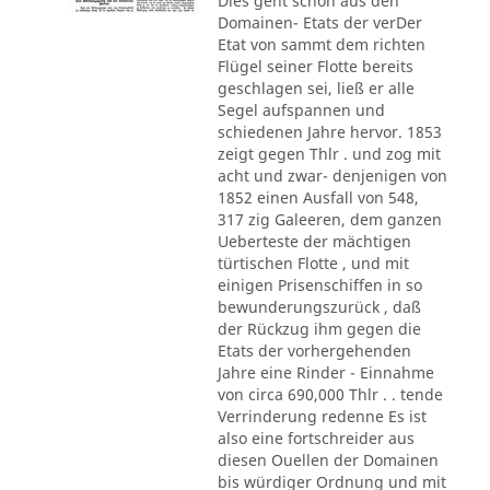
Dies geht schon aus den
Domainen- Etats der verDer
Etat von sammt dem richten
Flügel seiner Flotte bereits
geschlagen sei, ließ er alle
Segel aufspannen und
schiedenen Jahre hervor. 1853
zeigt gegen Thlr . und zog mit
acht und zwar- denjenigen von
1852 einen Ausfall von 548,
317 zig Galeeren, dem ganzen
Ueberteste der mächtigen
türtischen Flotte , und mit
einigen Prisenschiffen in so
bewunderungszurück , daß
der Rückzug ihm gegen die
Etats der vorhergehenden
Jahre eine Rinder - Einnahme
von circa 690,000 Thlr . . tende
Verrinderung redenne Es ist
also eine fortschreider aus
diesen Ouellen der Domainen
bis würdiger Ordnung und mit