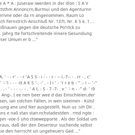
 - 1' Ae A * A : Juseraie iwerden in der illon : S A V
mmttsthm Annoncrn,Burmui und den Agenturnn
 Perivne oder da rn angenommen. Raum Lo
h Fernstrich-Anschluß Nr. 137t. Nr. K S e. 1 . .
 Mißnauen gegen die deutsche Po1itck zu
62 . Jahrg tte fortschreitende innere Gesundung
ser Umum er b ..."
- - r' - - r 'A S S - i ´- - - r - -- i.-7-- - . rr - , c'
' ´--'l - - - -tt A K S '-. -' . - ) i ' - 'r r e b - " .- i -- '-"
 . . - ' - - - -.- - . ' A t. - S - 7 -7- . v ' ´ - n - -" d- ' i9
Tem Ang-. ( ee nen beer wee d das Einschleien.der
gesen, ian solchen Fällen, in wen sieeinen - Kütsl
ung ane und Ner ausgestellt. Nun us :sih Dlr .
ns e na0 stan stan.nchvladestden . rmd ngte :
vn -voe-5 uho ztoewepporte . Als der Soldat um
eraus, daß der den Deserteur suchende selbst
 sie den herrscht un ungeheuers Ged ..."