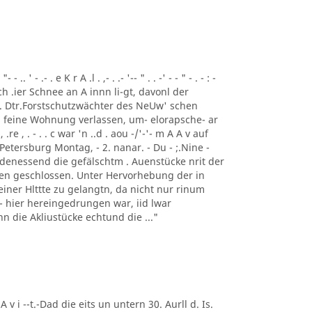
 ' - .- . e K r A .l . ,- . .- '-- " . . -' - - " - . - : -
ch .ier Schnee an A innn li-gt, davonl der
 . Dtr.Forstschutzwächter des NeUw' schen
 feine Wohnung verlassen, um- elorapsche- ar
, .re , . - . . c war 'n ..d . aou -/'-'- m A A v auf
Petersburg Montag, - 2. nanar. - Du - ;.Nine -
 denessend die gefälschtm . Auenstücke nrit der
 en geschlossen. Unter Hervorhebung der in
einer Hlttte zu gelangtn, da nicht nur rinum
t - hier hereingedrungen war, iid lwar
enn die Akliustücke echtund die ..."
 A v i --t.-Dad die eits un untern 30. Aurll d. Is.