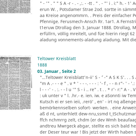
" - '" . " " S A -r - . - ,:. - -tt . " . - "' i . i:" h.
erun W. , Potsdamer Strae 2od. sortte in sä
aa Kreise angenommrn. . Preis der einfacher
Pfennige. Ferusmech-Ansch Rr. 1ar1. A Fernstric
t1eruw Dtrollag den 3. Januar 1888. Dtrollag,
erfüllrn, völlig mreitelt, und füe hierin riegt 
aladung vonnements-aladung aladung. Mit die
Teltower Kreisblatt
1888
03. Januar , Seite 2
"...Teltower Kreisblatt'n-ii' S - ´' -" A S K S'. . . S A. ' 
"m A .- - - e " . v * ' - - -. - - - : '- f , - - n r"- ' - '.: 
l - - -' - . :. - - l u '" S - i .. re" . t . . * r'- r:" A - . V
: uk unter v " l. .hr.- e. ien. iw. e aSonnti iw 
Kutsch ei er sen ieii, .rerö' , en' - irt nq aßen
bemörkennselben sofort- werken. . eine Anweis
aß d nt, unterhlett dew-nru,ssmd t_tSchutzman
ffch nchmrrg zelt, chdm (er dev Wmh beaufaag
andtreu Mwrgeck abgar, stellte es sich bald h
der Deser teur war ! Bis jetzt der Wirth haben