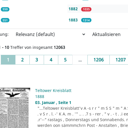
1882
550
1035
1883
551
1314
Aktualisieren
rung:
1 - 10
Treffer von insgesamt
12063
(current)
1
2
3
4
5
...
1206
1207
Teltower Kreisblatt
1888
03. Januar , Seite 1
"...Teltower Kreisblatt'v A -s r r " m S S " m " A S . 
. v S r . l. -' K A. m . '" .. . .7 s - rer . " v . - t . .
.r'--" rastags , Donnerstags und Sonnabends. 
werden oon sämmmchrn Post - Anstalten , Brief