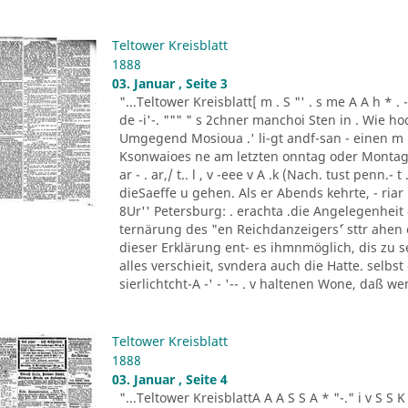
Teltower Kreisblatt
1888
03. Januar , Seite 3
"...Teltower Kreisblatt[ m . S "' . s me A A h * . - "- - ..
de -i'-. """ " s 2chner manchoi Sten in . Wie ho
Umgegend Mosioua .' li-gt andf-san - einen m
Ksonwaioes ne am letzten onntag oder Montag
ar - . ar,/ t.. l , v -eee v A .k (Nach. tust penn.- t .
dieSaeffe u gehen. Als er Abends kehrte, - riar 
8Ur'' Petersburg: . erachta .die Angelegenheit
ternärung des "en Reichdanzeigers´' sttr ahen
dieser Erklärung ent- es ihmnmöglich, dis zu s
alles verschieit, svndera auch die Hatte. selbs
sierlichtcht-A -' - '-- . v haltenen Wone, daß w
Teltower Kreisblatt
1888
03. Januar , Seite 4
"...Teltower KreisblattA A A S S A * "-." i v S S K