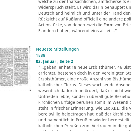
welche zu der thatsächlichen, amtlicherseits
Widerspruch steht. Es wird darin behauptet un
Deutschland heimlich und unter der Hand den 
Rücksicht auf Rußland officiell eine andere pol
Actenstücke, von denen zwei die Form von Brie
Flandern haben, während eins als ei ..."
Neueste Mitteilungen
1888
03. Januar , Seite 2
"...geben, er hat 18 neue Erzbisthümer, 46 Bis
errichtet, bestehen doch in den Vereinigten 
Erzbisthümer, eine große Anzahl von Bisthüm
katholischer Clerus. Dieses wachsende Ansehen 
wesentlich dadurch befördert, daß er nicht wie
Unfrieden lebte, sondern überall gute Beziehu
kirchlichen Erfolge beruhen somit im Wesentli
steht in frischer Erinnerung, wie Leo XIII., di
bereitwillig beigetragen hat, daß der kirchlic
und namentlich in Preußen wieder hergestellt 
katholischen Preußen zum Vertrauen in die gu