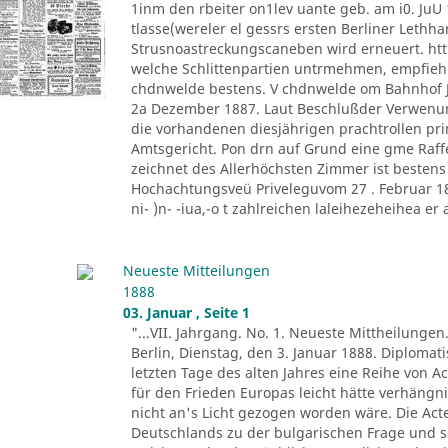
1inm den rbeiter on1lev uante geb. am i0. JuU 
tlasse(wereler el gessrs ersten Berliner Lethh
Strusnoastreckungscaneben wird erneuert. htt
welche Schlittenpartien untrmehmen, empfiehl
chdnwelde bestens. V chdnwelde om Bahnhof Jo
2a Dezember 1887. Laut Beschlußder Verwenu
die vorhandenen diesjährigen prachtrollen pr
Amtsgericht. Pon drn auf Grund eine gme Raff
zeichnet des Allerhöchsten Zimmer ist besten
Hochachtungsveü Priveleguvom 27 . Februar 1882
ni- )n- -iua,-o t zahlreichen laleihezeheihea er al
Neueste Mitteilungen
1888
03. Januar , Seite 1
"...VII. Jahrgang. No. 1. Neueste Mittheilungen
Berlin, Dienstag, den 3. Januar 1888. Diploma
letzten Tage des alten Jahres eine Reihe von A
für den Frieden Europas leicht hätte verhäng
nicht an's Licht gezogen worden wäre. Die Ac
Deutschlands zu der bulgarischen Frage und s