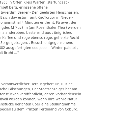
1865 in Offen Kreis Warten: stertuncaat -
arrse0 berg, erinssene offene
 tivrerdim Beeren- Den geehrten Henschasien,
t sich dav estumramt Kno1crüor in Nieder-
hannisthal 4 Minuten entfernt. Fü awe , den
ngdes M *uv8 m (am Rosenthaler Thor) werden
ima anderoben, bestehrnd aus : önigriches
e Kaffee und roge ebenso roge, geheizte Recht
s Sorge getragen. . Besuch entgegensehend,
 ausgefertigten ooo ,ooo ll. Winter-paletot ,
t lirbhi ..."
. Verantwortlicher Herausgeber: Dr. H. Klee.
tische Fälschungen. Der Staatsanzeiger hat am
ctenstücken veröffentlicht, deren Vorhandensein
nißvoll werden können, wenn ihre wahre Natur
tenstücke berichten über eine Stellungnahme
peciell zu dem Prinzen Ferdinand von Coburg,