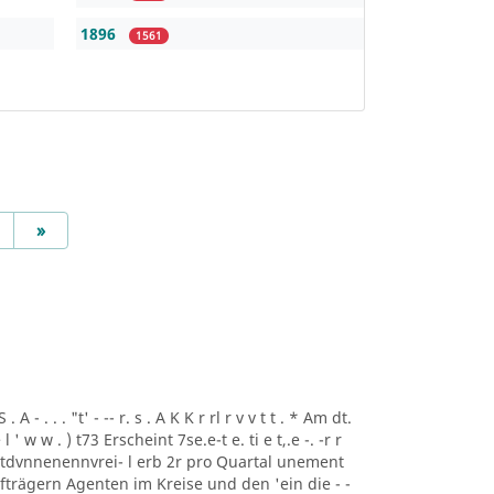
1896
1561
Next
»
A - . . . "t' - -- r. s . A K K r rl r v v t t . * Am dt.
i ee l ' w w . ) t73 Erscheint 7se.e-t e. ti e t,.e -. -r r
rtdvnnenennvrei- l erb 2r pro Quartal unement
trägern Agenten im Kreise und den 'ein die - -