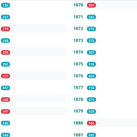
1870
156
594
1871
327
582
1872
279
570
1873
268
579
1874
336
587
1875
392
576
1876
277
605
1877
457
154
1878
548
675
1879
547
628
1880
580
596
1881
568
692