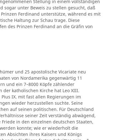
 eingenommenen Stellung in einem vollständigen
d sogar unter Beweis zu stellen gesucht, daß
Prinzen Ferdinand unterstütze, während es mit
itische Haltung zur Schau trage. Diese
fen des Prinzen Ferdinand an die Gräfin von
thümer und 25 apostolische Vicariate neu
Staaten von Nordamerika gegenwärtig 11
ern und ein 7–8000 Köpfe zählender
der katholischen Kirche hat Leo XIII.
 Pius IX. mit fast allen Regierungen im
ngen wieder herzustellen suchte. Seine
chen auf seinen politischen. Für Deutschland
e Verhältnisse seiner Zeit verständig abwägend,
he Friede in den einzelnen deutschen Staaten,
werden konnte; wie er wiederholt die
ten Absichten ihres Kaisers und Königs