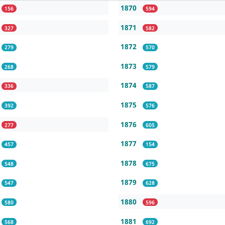
1870
156
594
1871
327
582
1872
279
570
1873
268
579
1874
336
587
1875
392
576
1876
277
605
1877
457
154
1878
548
675
1879
547
628
1880
580
596
1881
568
692