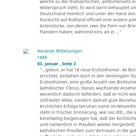
welche zu der thatsächlichen, amtlicherseits
Widerspruch steht. Es wird darin behauptet un
Deutschland heimlich und unter der Hand den 
Rücksicht auf Rußland officiell eine andere pol
Actenstücke, von denen zwei die Form von Brie
Flandern haben, während eins als ei ..."
Neueste Mitteilungen
1888
03. Januar , Seite 2
"...geben, er hat 18 neue Erzbisthümer, 46 Bis
errichtet, bestehen doch in den Vereinigten 
Erzbisthümer, eine große Anzahl von Bisthüm
katholischer Clerus. Dieses wachsende Ansehen 
wesentlich dadurch befördert, daß er nicht wie
Unfrieden lebte, sondern überall gute Beziehu
kirchlichen Erfolge beruhen somit im Wesentli
steht in frischer Erinnerung, wie Leo XIII., di
bereitwillig beigetragen hat, daß der kirchlic
und namentlich in Preußen wieder hergestellt 
katholischen Preußen zum Vertrauen in die gu