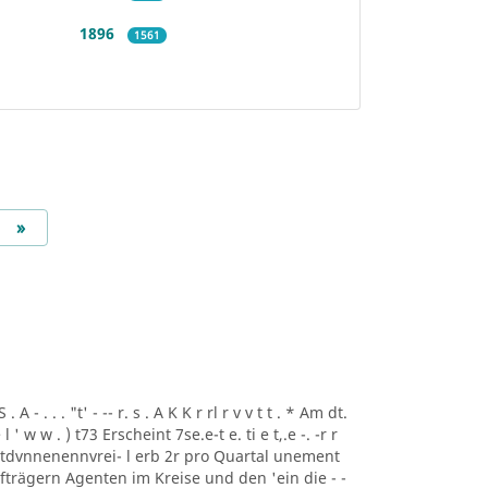
1896
1561
Next
»
A - . . . "t' - -- r. s . A K K r rl r v v t t . * Am dt.
i ee l ' w w . ) t73 Erscheint 7se.e-t e. ti e t,.e -. -r r
rtdvnnenennvrei- l erb 2r pro Quartal unement
trägern Agenten im Kreise und den 'ein die - -