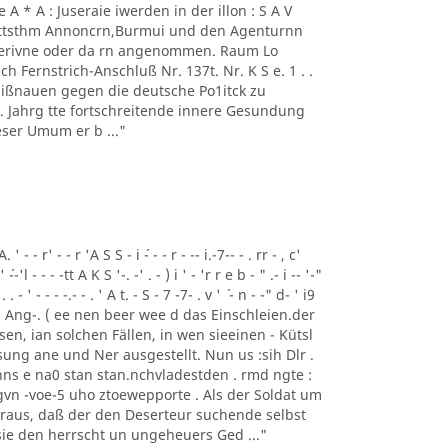
 - 1' Ae A * A : Juseraie iwerden in der illon : S A V
mmttsthm Annoncrn,Burmui und den Agenturnn
 Perivne oder da rn angenommen. Raum Lo
h Fernstrich-Anschluß Nr. 137t. Nr. K S e. 1 . .
 Mißnauen gegen die deutsche Po1itck zu
62 . Jahrg tte fortschreitende innere Gesundung
ser Umum er b ..."
- - r' - - r 'A S S - i ´- - - r - -- i.-7-- - . rr - , c'
' ´--'l - - - -tt A K S '-. -' . - ) i ' - 'r r e b - " .- i -- '-"
 . . - ' - - - -.- - . ' A t. - S - 7 -7- . v ' ´ - n - -" d- ' i9
Tem Ang-. ( ee nen beer wee d das Einschleien.der
gesen, ian solchen Fällen, in wen sieeinen - Kütsl
ung ane und Ner ausgestellt. Nun us :sih Dlr .
ns e na0 stan stan.nchvladestden . rmd ngte :
vn -voe-5 uho ztoewepporte . Als der Soldat um
eraus, daß der den Deserteur suchende selbst
 sie den herrscht un ungeheuers Ged ..."