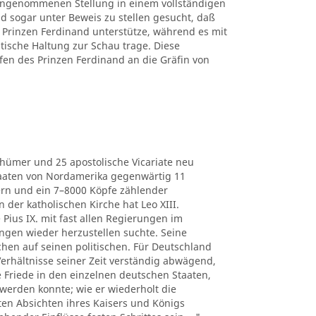
 eingenommenen Stellung in einem vollständigen
d sogar unter Beweis zu stellen gesucht, daß
Prinzen Ferdinand unterstütze, während es mit
itische Haltung zur Schau trage. Diese
fen des Prinzen Ferdinand an die Gräfin von
thümer und 25 apostolische Vicariate neu
Staaten von Nordamerika gegenwärtig 11
ern und ein 7–8000 Köpfe zählender
der katholischen Kirche hat Leo XIII.
 Pius IX. mit fast allen Regierungen im
ngen wieder herzustellen suchte. Seine
chen auf seinen politischen. Für Deutschland
e Verhältnisse seiner Zeit verständig abwägend,
he Friede in den einzelnen deutschen Staaten,
werden konnte; wie er wiederholt die
ten Absichten ihres Kaisers und Königs