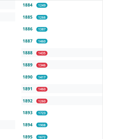
1884
1249
1885
1266
1886
1387
1887
1460
1888
1435
1889
1346
1890
1417
1891
1460
1892
1260
1893
1723
1894
1908
1895
1672