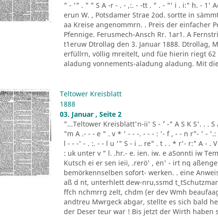
" - '" . " " S A -r - . - ,:. - -tt . " . - "' i . i:" h.
erun W. , Potsdamer Strae 2od. sortte in sä
aa Kreise angenommrn. . Preis der einfacher
Pfennige. Ferusmech-Ansch Rr. 1ar1. A Fernstric
t1eruw Dtrollag den 3. Januar 1888. Dtrollag,
erfüllrn, völlig mreitelt, und füe hierin riegt 
aladung vonnements-aladung aladung. Mit die
Teltower Kreisblatt
1888
03. Januar , Seite 2
"...Teltower Kreisblatt'n-ii' S - ´' -" A S K S'. . . S A. ' 
"m A .- - - e " . v * ' - - -. - - - : '- f , - - n r"- ' - '.: 
l - - -' - . :. - - l u '" S - i .. re" . t . . * r'- r:" A - . V
: uk unter v " l. .hr.- e. ien. iw. e aSonnti iw 
Kutsch ei er sen ieii, .rerö' , en' - irt nq aßen
bemörkennselben sofort- werken. . eine Anweis
aß d nt, unterhlett dew-nru,ssmd t_tSchutzman
ffch nchmrrg zelt, chdm (er dev Wmh beaufaag
andtreu Mwrgeck abgar, stellte es sich bald h
der Deser teur war ! Bis jetzt der Wirth haben