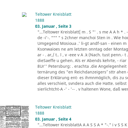
Teltower Kreisblatt
1888
03. Januar , Seite 3
"...Teltower Kreisblatt[ m . S "' . s me A A h * . - "- - ..
de -i'-. """ " s 2chner manchoi Sten in . Wie ho
Umgegend Mosioua .' li-gt andf-san - einen m
Ksonwaioes ne am letzten onntag oder Montag
ar - . ar,/ t.. l , v -eee v A .k (Nach. tust penn.- t .
dieSaeffe u gehen. Als er Abends kehrte, - riar 
8Ur'' Petersburg: . erachta .die Angelegenheit
ternärung des "en Reichdanzeigers´' sttr ahen
dieser Erklärung ent- es ihmnmöglich, dis zu s
alles verschieit, svndera auch die Hatte. selbs
sierlichtcht-A -' - '-- . v haltenen Wone, daß w
Teltower Kreisblatt
1888
03. Januar , Seite 4
"...Teltower KreisblattA A A S S A * "-." i v S S K