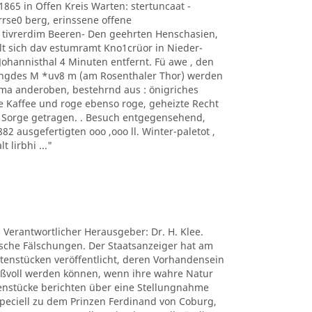
1865 in Offen Kreis Warten: stertuncaat -
arrse0 berg, erinssene offene
 tivrerdim Beeren- Den geehrten Henschasien,
t sich dav estumramt Kno1crüor in Nieder-
hannisthal 4 Minuten entfernt. Fü awe , den
ngdes M *uv8 m (am Rosenthaler Thor) werden
ima anderoben, bestehrnd aus : önigriches
e Kaffee und roge ebenso roge, geheizte Recht
s Sorge getragen. . Besuch entgegensehend,
 ausgefertigten ooo ,ooo ll. Winter-paletot ,
t lirbhi ..."
. Verantwortlicher Herausgeber: Dr. H. Klee.
tische Fälschungen. Der Staatsanzeiger hat am
ctenstücken veröffentlicht, deren Vorhandensein
nißvoll werden können, wenn ihre wahre Natur
tenstücke berichten über eine Stellungnahme
peciell zu dem Prinzen Ferdinand von Coburg,