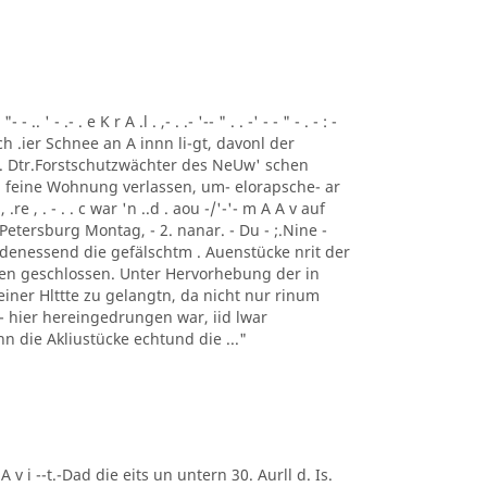
 ' - .- . e K r A .l . ,- . .- '-- " . . -' - - " - . - : -
ch .ier Schnee an A innn li-gt, davonl der
 . Dtr.Forstschutzwächter des NeUw' schen
 feine Wohnung verlassen, um- elorapsche- ar
, .re , . - . . c war 'n ..d . aou -/'-'- m A A v auf
Petersburg Montag, - 2. nanar. - Du - ;.Nine -
 denessend die gefälschtm . Auenstücke nrit der
 en geschlossen. Unter Hervorhebung der in
einer Hlttte zu gelangtn, da nicht nur rinum
t - hier hereingedrungen war, iid lwar
enn die Akliustücke echtund die ..."
 A v i --t.-Dad die eits un untern 30. Aurll d. Is.