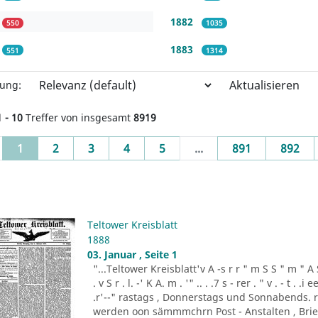
1882
550
1035
1883
551
1314
Aktualisieren
rung:
1 - 10
Treffer von insgesamt
8919
(current)
1
2
3
4
5
...
891
892
Teltower Kreisblatt
1888
03. Januar , Seite 1
"...Teltower Kreisblatt'v A -s r r " m S S " m " A S . 
. v S r . l. -' K A. m . '" .. . .7 s - rer . " v . - t . .
.r'--" rastags , Donnerstags und Sonnabends. 
werden oon sämmmchrn Post - Anstalten , Brief