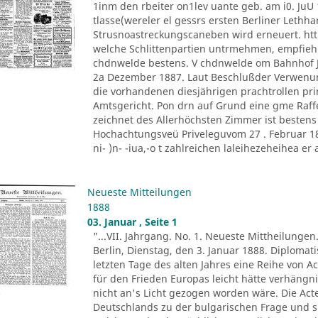
1inm den rbeiter on1lev uante geb. am i0. JuU 
tlasse(wereler el gessrs ersten Berliner Lethh
Strusnoastreckungscaneben wird erneuert. htt
welche Schlittenpartien untrmehmen, empfiehl
chdnwelde bestens. V chdnwelde om Bahnhof Jo
2a Dezember 1887. Laut Beschlußder Verwenu
die vorhandenen diesjährigen prachtrollen pr
Amtsgericht. Pon drn auf Grund eine gme Raff
zeichnet des Allerhöchsten Zimmer ist besten
Hochachtungsveü Priveleguvom 27 . Februar 1882
ni- )n- -iua,-o t zahlreichen laleihezeheihea er al
Neueste Mitteilungen
1888
03. Januar , Seite 1
"...VII. Jahrgang. No. 1. Neueste Mittheilungen
Berlin, Dienstag, den 3. Januar 1888. Diploma
letzten Tage des alten Jahres eine Reihe von A
für den Frieden Europas leicht hätte verhäng
nicht an's Licht gezogen worden wäre. Die Ac
Deutschlands zu der bulgarischen Frage und s