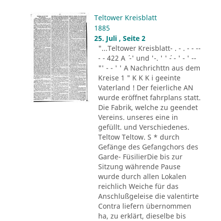
Teltower Kreisblatt
1885
25. Juli , Seite 2
"...Teltower Kreisblatt- . - . - - --
- - 422 A ´ -' und '-. ' ' ´- - ' - ' --
"' - - ' ' A Nachrichttn aus dem
Kreise 1 " K K K i geeinte
Vaterland ! Der feierliche AN
wurde eröffnet fahrplans statt.
Die Fabrik, welche zu geendet
Vereins. unseres eine in
gefüllt. und Verschiedenes.
Teltow Teltow. S * durch
Gefänge des Gefangchors des
Garde- FüsilierDie bis zur
Sitzung währende Pause
wurde durch allen Lokalen
reichlich Weiche für das
Anschlußgeleise die valentirte
Contra liefern übernommen
ha, zu erklärt, dieselbe bis