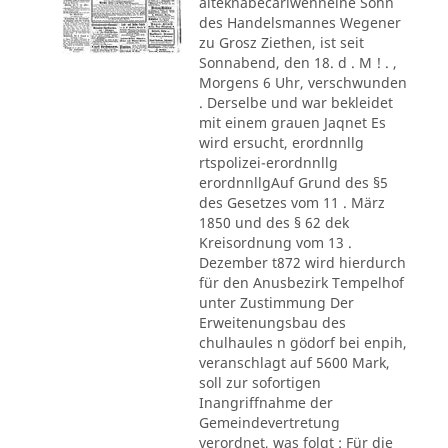
alteknabecarlwenneine Sohn
des Handelsmannes Wegener
zu Grosz Ziethen, ist seit
Sonnabend, den 18. d . M ! . ,
Morgens 6 Uhr, verschwunden
. Derselbe und war bekleidet
mit einem grauen Jaqnet Es
wird ersucht, erordnnllg
rtspolizei-erordnnllg
erordnnllgAuf Grund des §5
des Gesetzes vom 11 . März
1850 und des § 62 dek
Kreisordnung vom 13 .
Dezember t872 wird hierdurch
für den Anusbezirk Tempelhof
unter Zustimmung Der
Erweitenungsbau des
chulhaules n gödorf bei enpih,
veranschlagt auf 5600 Mark,
soll zur sofortigen
Inangriffnahme der
Gemeindevertretung
verordnet, was folgt : Für die