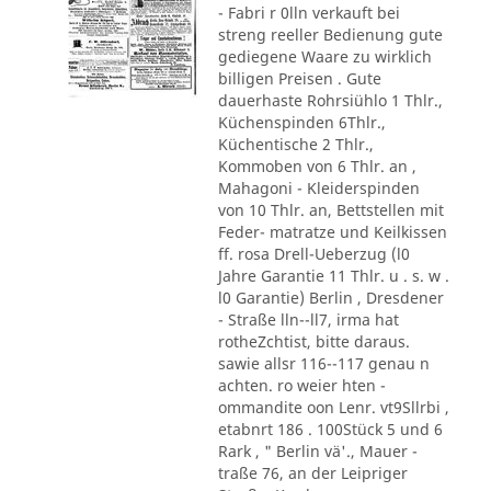
- Fabri r 0lln verkauft bei
streng reeller Bedienung gute
gediegene Waare zu wirklich
billigen Preisen . Gute
dauerhaste Rohrsiühlo 1 Thlr.,
Küchenspinden 6Thlr.,
Küchentische 2 Thlr.,
Kommoben von 6 Thlr. an ,
Mahagoni - Kleiderspinden
von 10 Thlr. an, Bettstellen mit
Feder- matratze und Keilkissen
ff. rosa Drell-Ueberzug (l0
Jahre Garantie 11 Thlr. u . s. w .
l0 Garantie) Berlin , Dresdener
- Straße lln--ll7, irma hat
rotheZchtist, bitte daraus.
sawie allsr 116--117 genau n
achten. ro weier hten -
ommandite oon Lenr. vt9Sllrbi ,
etabnrt 186 . 100Stück 5 und 6
Rark , " Berlin vä'., Mauer -
traße 76, an der Leipriger