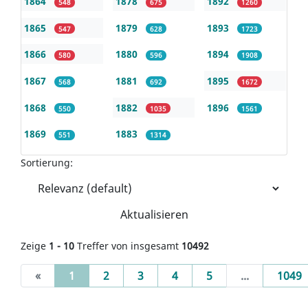
1864
1878
1892
548
675
1260
1865
1879
1893
547
628
1723
1866
1880
1894
580
596
1908
1867
1881
1895
568
692
1672
1868
1882
1896
550
1035
1561
1869
1883
551
1314
Sortierung:
Aktualisieren
Zeige
1 - 10
Treffer von insgesamt
10492
(current)
«
1
2
3
4
5
...
1049