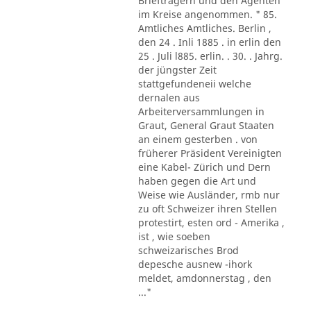
Briefträgern und den Agenten
im Kreise angenommen. " 85.
Amtliches Amtliches. Berlin ,
den 24 . Inli 1885 . in erlin den
25 . Juli l885. erlin. . 30. . Jahrg.
der jüngster Zeit
stattgefundeneii welche
dernalen aus
Arbeiterversammlungen in
Graut, General Graut Staaten
an einem gesterben . von
früherer Präsident Vereinigten
eine Kabel- Zürich und Dern
haben gegen die Art und
Weise wie Ausländer, rmb nur
zu oft Schweizer ihren Stellen
protestirt, esten ord - Amerika ,
ist , wie soeben
schweizarisches Brod
depesche ausnew -ihork
meldet, amdonnerstag , den
..."