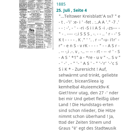
1885
25. Juli , Seite 4
"...Teltower Kreisblatt'A sv7 " e
- t . -'i' :e- i ' -fet . :..A A '." -7 .'
- - : -', - ' - -ri -S i i A S -i .-zs--- -
" - . ---- -:.i S S S , -. - - .. ' r - -' S
K t - - - - . K ." ' '. . r --"-u- i1r' -
r" - e n S - v rK - - - - " - - A S r -
. -- -,i .-. v , -.. -- -- - rt - -- -r ' - S
- A S ' *1" a - *re - u v " -.. S v "
- ' -' . - " '- ' A S ' - " '-'r' '-'c S
S i K * - Zurersicht ! Auf,
sehwärmt und trinkt, geliebte
Brüder, bicean5leea ig
kemhelbal 4tuieemck9v-K
Giet1tnnr utag, den 27 -' nder
bei mir Und gebet fleißig über
Land ! Die Hundstags-erten
sind schon nlieder, Die Hitze
nimmt schon überhand ! Ja,
ttod der Zeiten Stnem und
Graus "´e' egt des Stadtwusik