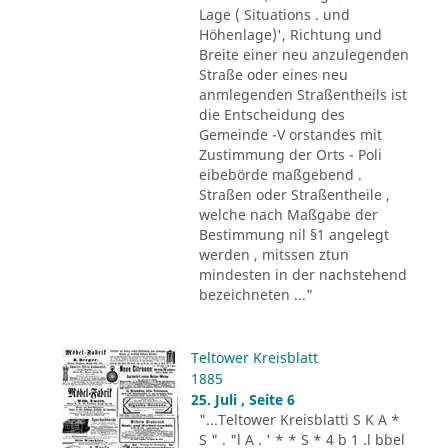
Lage ( Situations . und
Höhenlage)', Richtung und
Breite einer neu anzulegenden
Straße oder eines neu
anmlegenden Straßentheils ist
die Entscheidung des
Gemeinde -V orstandes mit
Zustimmung der Orts - Poli
eibebörde maßgebend .
Straßen oder Straßentheile ,
welche nach Maßgabe der
Bestimmung nil §1 angelegt
werden , mitssen ztun
mindesten in der nachstehend
bezeichneten ..."
Teltower Kreisblatt
1885
25. Juli , Seite 6
"...Teltower Kreisblatti S K A *
S " . "l A . ' * * S * 4 b 1 .l bbel