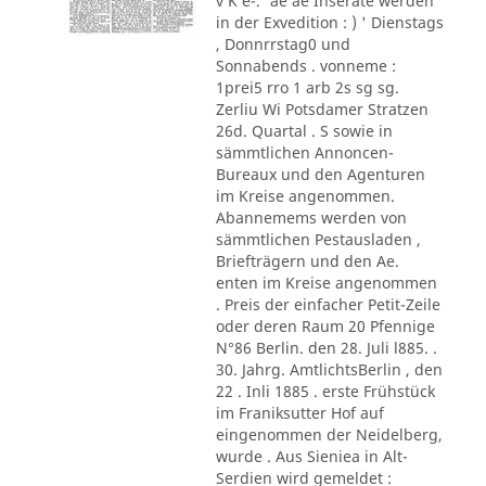
v K e-.' ae ae Inserate werden
in der Exvedition : ) ' Dienstags
, Donnrrstag0 und
Sonnabends . vonneme :
1prei5 rro 1 arb 2s sg sg.
Zerliu Wi Potsdamer Stratzen
26d. Quartal . S sowie in
sämmtlichen Annoncen-
Bureaux und den Agenturen
im Kreise angenommen.
Abannemems werden von
sämmtlichen Pestausladen ,
Briefträgern und den Ae.
enten im Kreise angenommen
. Preis der einfacher Petit-Zeile
oder deren Raum 20 Pfennige
N°86 Berlin. den 28. Juli l885. .
30. Jahrg. AmtlichtsBerlin , den
22 . Inli 1885 . erste Frühstück
im Franiksutter Hof auf
eingenommen der Neidelberg,
wurde . Aus Sieniea in Alt-
Serdien wird gemeldet :