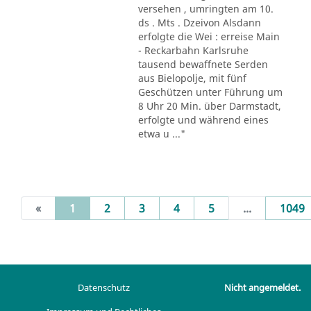
versehen , umringten am 10.
ds . Mts . Dzeivon Alsdann
erfolgte die Wei : erreise Main
- Reckarbahn Karlsruhe
tausend bewaffnete Serden
aus Bielopolje, mit fünf
Geschützen unter Führung um
8 Uhr 20 Min. über Darmstadt,
erfolgte und während eines
etwa u ..."
(current)
«
1
2
3
4
5
...
1049
Datenschutz
Nicht angemeldet.