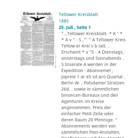
Teltower Kreisblatt
1885
25. Juli , Seite 1
"...Teltower Kreisblatt- * K ' *
* A v " - S ,"' " A Teltower Kreis
Teltow er Krei s b latt. .
Erscheint * v "S - A Dienstags,
onnerstags und Sonnabends .
S Inserate A werden in der
Expedition : Abonnemet ,
Jopreie 1 ar e5 sd pro Quartal .
Berlin W. , Potsdamer Stratzen
26d. . sowie in sämmtlichen
binoncen-Bureaux und deii
Agenturen im Kreise
angenommen. Preis der
einfacher Petit-Zeile oder
deren Raum 20 Pfennige. "
Abonnements werden von
sämmtlichen Post-Anstalten,