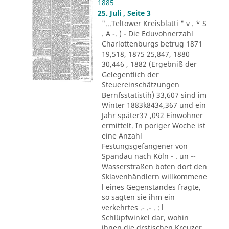
1885
25. Juli , Seite 3
"...Teltower Kreisblatti " v . * S
. A -. ) - Die Eduvohnerzahl
Charlottenburgs betrug 1871
19,518, 1875 25,847, 1880
30,446 , 1882 (Ergebniß der
Gelegentlich der
Steuereinschätzungen
Bernfsstatistih) 33,607 sind im
Winter 1883k8434,367 und ein
Jahr später37 ,092 Einwohner
ermittelt. In poriger Woche ist
eine Anzahl
Festungsgefangener von
Spandau nach Köln - . un --
Wasserstraßen boten dort den
Sklavenhändlern willkommene
l eines Gegenstandes fragte,
so sagten sie ihm ein
verkehrtes .- .- . : l
Schlüpfwinkel dar, wohin
ihnen die drstischen Kreuzer