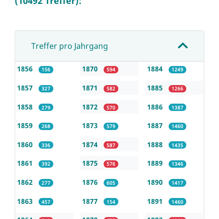
(10492 Treffer):
Treffer pro Jahrgang
1856
1870
1884
156
594
1249
1857
1871
1885
327
582
1266
1858
1872
1886
279
570
1387
1859
1873
1887
268
579
1460
1860
1874
1888
336
587
1435
1861
1875
1889
392
576
1346
1862
1876
1890
277
605
1417
1863
1877
1891
457
154
1460