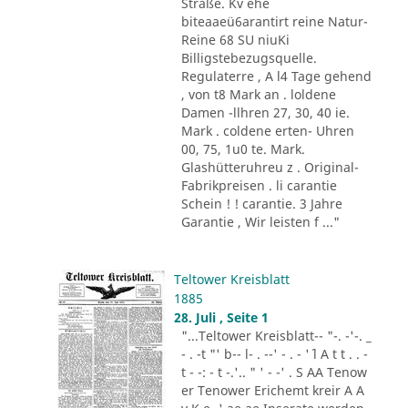
Straße. Kv ehe
biteaaeü6arantirt reine Natur-
Reine 68 SU niuKi
Billigstebezugsquelle.
Regulaterre , A l4 Tage gehend
, von t8 Mark an . loldene
Damen -llhren 27, 30, 40 ie.
Mark . coldene erten- Uhren
00, 75, 1u0 te. Mark.
Glashütteruhreu z . Original-
Fabrikpreisen . li carantie
Schein ! ! carantie. 3 Jahre
Garantie , Wir leisten f ..."
Teltower Kreisblatt
1885
28. Juli , Seite 1
"...Teltower Kreisblatt-- "-. -'-. _
- . -t "' b-- l- . --' - . - '´ l A t t . . -
t - -: - t -.'.. " ' - -' . S AA Tenow
er Tenower Erichemt kreir A A