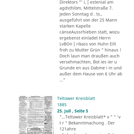
Direktors "' i, [ estenial am
agdsthlöm, Mittelstraße 7.
Jeden Sonntag d . ts.,
ausgeführt von der 25 Mann
starken Kapelle
cänseAussrhieben statt, wozu
ergebenst einladet Herrn
LvBOn [ rikass von Huhn Eilt
froh zu Mutter Grün " hinaus !
Doch laun man draußen auch
versehmachten, Bot ies ier u
Grunde en aus Dabme i in und
außer dem Hause von 6 Uhr ab
..."
Teltower Kreisblatt
1885
25. Juli , Seite 5
"...Teltower Kreisblatt* v " " 'v
t r " Bekanntmachung . Der
121ahre