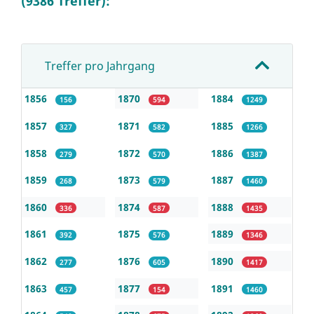
(9386 Treffer):
Treffer pro Jahrgang
1856
1870
1884
156
594
1249
1857
1871
1885
327
582
1266
1858
1872
1886
279
570
1387
1859
1873
1887
268
579
1460
1860
1874
1888
336
587
1435
1861
1875
1889
392
576
1346
1862
1876
1890
277
605
1417
1863
1877
1891
457
154
1460