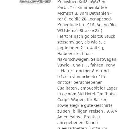
Knaovlueo Kut8cbWa3en -
ParU . " -r 8nmmeinlattee
Mcmso1 u. 8nm Bethanien -
rer 6. eeRll8 Z0 . ocnapcood-
Knaedluae lio . 916. Ao. Ao 9lo.
W31demar-8trasse 27 (
l.etrtcre nach go bis to0 Stück
stctsamv.ger, als wie : . e
Jagdmagen 2- u. 4sitzig,
Halboerrck-, t' ia. -
riaPürschwagen, SelbstWagen,
Vuvrlo . Chais. , . fahren. Pony
-, Natur-, dnctoer 8td- und
tr1crsn vionmckeetrr 1fu-
dnctoer berachiebener
0ualltäten . emp6ebit idr Lager
in oicnom 8td Hotel-Om.fbuise.
Coupé-Wagen, far Bäcker,
sowie elegrie gute Geschirte
zu seh_ billigen Preisen . 9. A V
Amenieains-, Break- u.
anregebenem Kaaoo
rueeisednetten .) m1iurm ,