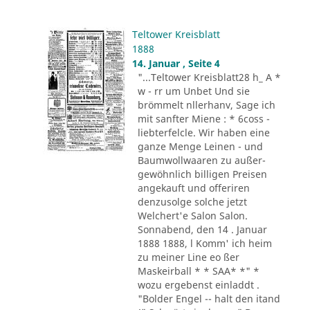
Teltower Kreisblatt
1888
14. Januar , Seite 4
"...Teltower Kreisblatt28 h_ A *
w - rr um Unbet Und sie
brömmelt nllerhanv, Sage ich
mit sanfter Miene : * 6coss -
liebterfelcle. Wir haben eine
ganze Menge Leinen - und
Baumwollwaaren zu außer-
gewöhnlich billigen Preisen
angekauft und offeriren
denzusolge solche jetzt
Welchert'e Salon Salon.
Sonnabend, den 14 . Januar
1888 1888, l Komm' ich heim
zu meiner Line eo ßer
Maskeirball * * SAA* *" *
wozu ergebenst einladdt .
"Bolder Engel -- halt den itand