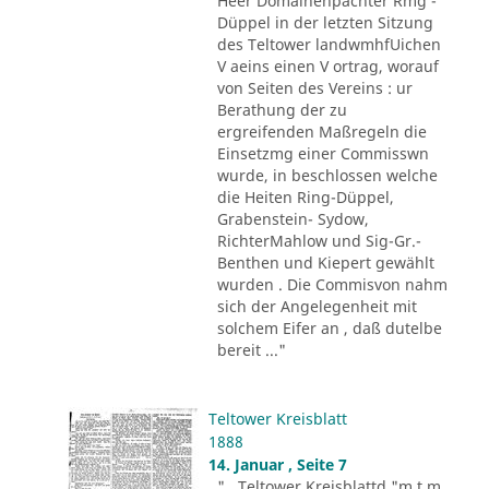
Heer Domainenpächter Rmg -
Düppel in der letzten Sitzung
des Teltower landwmhfUichen
V aeins einen V ortrag, worauf
von Seiten des Vereins : ur
Berathung der zu
ergreifenden Maßregeln die
Einsetzmg einer Commisswn
wurde, in beschlossen welche
die Heiten Ring-Düppel,
Grabenstein- Sydow,
RichterMahlow und Sig-Gr.-
Benthen und Kiepert gewählt
wurden . Die Commisvon nahm
sich der Angelegenheit mit
solchem Eifer an , daß dutelbe
bereit ..."
Teltower Kreisblatt
1888
14. Januar , Seite 7
"...Teltower Kreisblattd "m t m