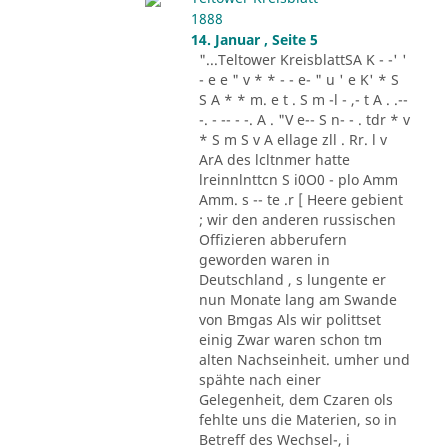
1888
14. Januar , Seite 5
"...Teltower KreisblattSA K - -' '
- e e " v * * - - e- " u ' e K' * S
S A * * m. e t . S m -l - ,- t A . .--
-. - -- - -. A . "V e-- S n- - . tdr * v
* S m S v A ellage zll . Rr. l v
ArA des lcltnmer hatte
lreinnlnttcn S i0O0 - plo Amm
Amm. s -- te .r [ Heere gebient
; wir den anderen russischen
Offizieren abberufern
geworden waren in
Deutschland , s lungente er
nun Monate lang am Swande
von Bmgas Als wir polittset
einig Zwar waren schon tm
alten Nachseinheit. umher und
spähte nach einer
Gelegenheit, dem Czaren ols
fehlte uns die Materien, so in
Betreff des Wechsel-, i