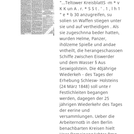
"...Teltower KreisblattS -m * v
K K un A . r. * S S t . ' . 1 , l h 1
" e * b 30 anzugreifen, su
solien sn Waffen stiegen unter
sie und auf vertheidigen . Als
sie zugeschnna beder hatten,
wurden Helme, Panzer,
ihölzeme Spieße und andae
vntheilt, die herangeschassoen
Schiffe zwischen Eiswerder
und dem Wasser § Aus
Seswigolstein. Die 40jährige
Wiederkeh - des Tages der
Erhebung Schlesw- Holsteins
(24 März 1848) soll unte r
Festlichleiten begangen
werden, dagegen der 25
jährigen Wiederkehr des Tages
der eerine und
versammlungen. Ueber die
Arbeiternotb in den Berlin
benachbarten Kreisen hielt