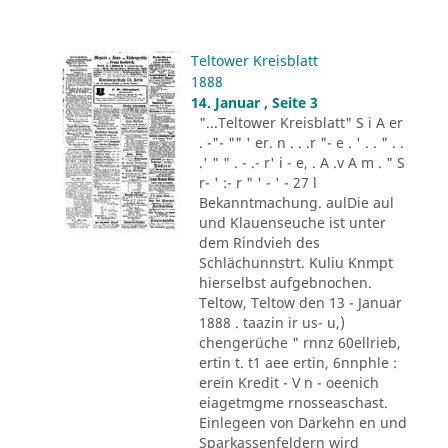
Teltower Kreisblatt
1888
14. Januar , Seite 3
"...Teltower Kreisblatt" S i A er
. -"- "" ' er. n . . .r "- e . ' . . " . .
.' " " . - .- r' i - e, . A .v A m . " S
r- ' :- r " ' - ' - 27 l
Bekanntmachung. aulDie aul
und Klauenseuche ist unter
dem Rindvieh des
Schlächunnstrt. Kuliu Knmpt
hierselbst aufgebnochen.
Teltow, Teltow den 13 - Januar
1888 . taazin ir us- u,)
chengerüche " rnnz 60ellrieb,
ertin t. t1 aee ertin, 6nnphle :
erein Kredit - V n - oeenich
eiagetmgme rnosseaschast.
Einlegeen von Darkehn en und
Sparkassenfeldern wird