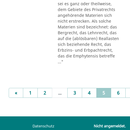
sei es ganz oder theilweise,
dem Gebiete des Privatrechts
angehörende Materien sich
nicht erstrecken. Als solche
Materien sind bezeichnet: das
Bergrecht, das Lehnrecht, das
auf die (ablösbaren) Reallasten
sich beziehende Recht, das
Erbzins- und Erbpachtrecht,
das die Emphytensis betreffe
..."
Previous
(current)
«
1
2
...
3
4
5
6
Datenschutz
Nicht angemeldet.