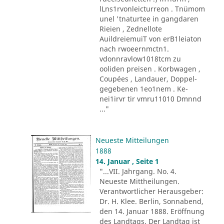
lLns1rvonleicturreon . Tnümom
unel 'tnaturtee in gangdaren
Rieien , Zednellote
AuildreiemuiT von erB1leiaton
nach rwoeernmctn1.
vdonnravlow1018tcm zu
ooliden preisen . Korbwagen ,
Coupées , Landauer, Doppel-
gegebenen 1eo1nem . Ke-
nei1irvr tir vmru11010 Dmnnd
..."
Neueste Mitteilungen
1888
14. Januar , Seite 1
"...VII. Jahrgang. No. 4.
Neueste Mittheilungen.
Verantwortlicher Herausgeber:
Dr. H. Klee. Berlin, Sonnabend,
den 14. Januar 1888. Eröffnung
des Landtags. Der Landtag ist