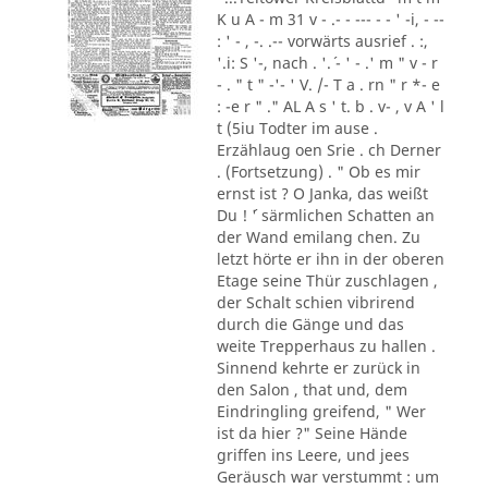
K u A - m 31 v - .- - --- - - ' -i, - --
: ' - , -. .-- vorwärts ausrief . :,
'.i: S '-, nach . '.´ - ' - .' m " v - r
- . " t " -'- ' V. /- T a . rn " r *- e
: -e r " ." AL A s ' t. b . v- , v A ' l
t (5iu Todter im ause .
Erzählaug oen Srie . ch Derner
. (Fortsetzung) . " Ob es mir
ernst ist ? O Janka, das weißt
Du ! ´' särmlichen Schatten an
der Wand emilang chen. Zu
letzt hörte er ihn in der oberen
Etage seine Thür zuschlagen ,
der Schalt schien vibrirend
durch die Gänge und das
weite Trepperhaus zu hallen .
Sinnend kehrte er zurück in
den Salon , that und, dem
Eindringling greifend, " Wer
ist da hier ?" Seine Hände
griffen ins Leere, und jees
Geräusch war verstummt : um