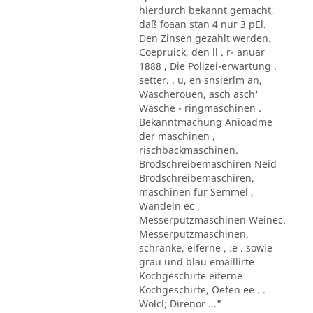
hierdurch bekannt gemacht,
daß foaan stan 4 nur 3 pEl.
Den Zinsen gezahlt werden.
Coepruick, den ll . r- anuar
1888 , Die Polizei-erwartung .
setter. . u, en snsierlm an,
Wäscherouen, asch asch'
Wäsche - ringmaschinen .
Bekanntmachung Anioadme
der maschinen ,
rischbackmaschinen.
Brodschreibemaschiren Neid
Brodschreibemaschiren,
maschinen für Semmel ,
Wandeln ec ,
Messerputzmaschinen Weinec.
Messerputzmaschinen,
schränke, eiferne , :e . sowie
grau und blau emaillirte
Kochgeschirte eiferne
Kochgeschirte, Oefen ee . .
Wolcl; Direnor ..."