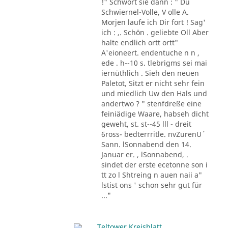
!" Schwört sie dann : " Du
Schwiernel-Volle, V olle A.
Morjen laufe ich Dir fort ! Sag'
ich : ,. Schön . geliebte Oll Aber
halte endlich ortt ortt"
A'eioneert. endentuche n n ,
ede . h--10 s. tlebrigms sei mai
iernüthlich . Sieh den neuen
Paletot, Sitzt er nicht sehr fein
und miedlich Uw den Hals und
andertwo ? " stenfdreße eine
feiniädige Waare, habseh dicht
geweht, st. st--45 lll - dreit
6ross- bedterrritle. nvZurenU´
Sann. lSonnabend den 14.
Januar er. , lSonnabend, .
sindet der erste ecetonne son i
tt zo l Shtreing n auen naii a"
lstist ons ' schon sehr gut für
..."
Teltower Kreisblatt