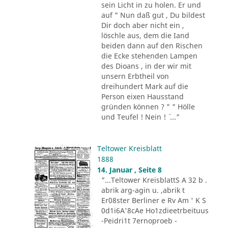
sein Licht in zu holen. Er und
auf " Nun daß gut , Du bildest
Dir doch aber nicht ein ,
löschle aus, dem die Iand
beiden dann auf den Rischen
die Ecke stehenden Lampen
des Dioans , in der wir mit
unsern Erbtheil von
dreihundert Mark auf die
Person eixen Hausstand
gründen können ? " " Hölle
und Teufel ! Nein ! ´ ..."
Teltower Kreisblatt
1888
14. Januar , Seite 8
"...Teltower KreisblattS A 32 b .
abrik arg-agin u. ,abrik t
Er08ster Berliner e Rv Am ' K S
0d1i6A'8cAe Ho1zdieetrbeituus
-Peidri1t 7ernoproeb -