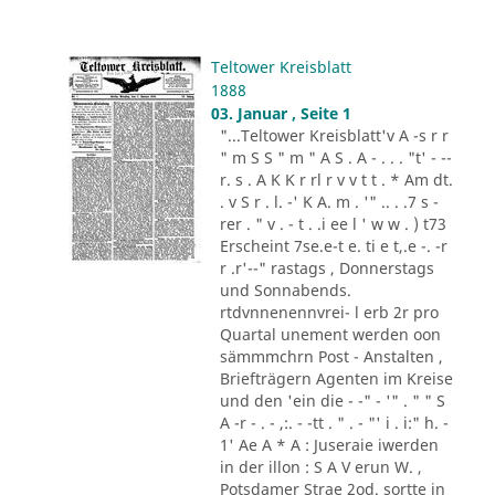
Teltower Kreisblatt
1888
03. Januar , Seite 1
"...Teltower Kreisblatt'v A -s r r
" m S S " m " A S . A - . . . "t' - --
r. s . A K K r rl r v v t t . * Am dt.
. v S r . l. -' K A. m . '" .. . .7 s -
rer . " v . - t . .i ee l ' w w . ) t73
Erscheint 7se.e-t e. ti e t,.e -. -r
r .r'--" rastags , Donnerstags
und Sonnabends.
rtdvnnenennvrei- l erb 2r pro
Quartal unement werden oon
sämmmchrn Post - Anstalten ,
Briefträgern Agenten im Kreise
und den 'ein die - -" - '" . " " S
A -r - . - ,:. - -tt . " . - "' i . i:" h. -
1' Ae A * A : Juseraie iwerden
in der illon : S A V erun W. ,
Potsdamer Strae 2od. sortte in