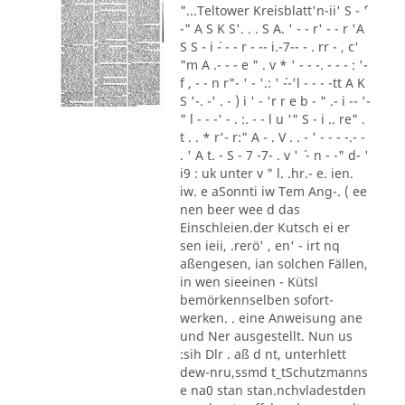
"...Teltower Kreisblatt'n-ii' S - ´'
-" A S K S'. . . S A. ' - - r' - - r 'A
S S - i ´- - - r - -- i.-7-- - . rr - , c'
"m A .- - - e " . v * ' - - -. - - - : '-
f , - - n r"- ' - '.: ' ´--'l - - - -tt A K
S '-. -' . - ) i ' - 'r r e b - " .- i -- '-
" l - - -' - . :. - - l u '" S - i .. re" .
t . . * r'- r:" A - . V . . - ' - - - -.- -
. ' A t. - S - 7 -7- . v ' ´ - n - -" d- '
i9 : uk unter v " l. .hr.- e. ien.
iw. e aSonnti iw Tem Ang-. ( ee
nen beer wee d das
Einschleien.der Kutsch ei er
sen ieii, .rerö' , en' - irt nq
aßengesen, ian solchen Fällen,
in wen sieeinen - Kütsl
bemörkennselben sofort-
werken. . eine Anweisung ane
und Ner ausgestellt. Nun us
:sih Dlr . aß d nt, unterhlett
dew-nru,ssmd t_tSchutzmanns
e na0 stan stan.nchvladestden