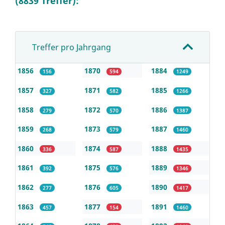
(8839 Treffer):
Treffer pro Jahrgang
1856
1870
1884
156
594
1249
1857
1871
1885
327
582
1266
1858
1872
1886
279
570
1387
1859
1873
1887
268
579
1460
1860
1874
1888
336
587
1435
1861
1875
1889
392
576
1346
1862
1876
1890
277
605
1417
1863
1877
1891
457
154
1460