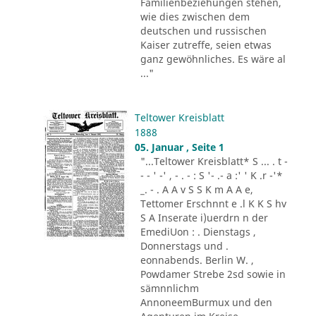
Familienbeziehungen stehen,
wie dies zwischen dem
deutschen und russischen
Kaiser zutreffe, seien etwas
ganz gewöhnliches. Es wäre al
..."
Teltower Kreisblatt
1888
05. Januar , Seite 1
"...Teltower Kreisblatt* S ... . t -
- - ' -' , - . - : S '- .- a :' ' K .r -'*
_. - . A A v S S K m A A e,
Tettomer Erschnnt e .l K K S hv
S A Inserate i)uerdrn n der
EmediUon : . Dienstags ,
Donnerstags und .
eonnabends. Berlin W. ,
Powdamer Strebe 2sd sowie in
sämnnlichm
AnnoneemBurmux und den