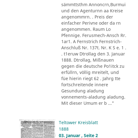
sämmttsthm Annoncrn,Burmui
und den Agenturnn aa Kreise
angenommrn. . Preis der
einfacher Perivne oder da rn
angenommen. Raum Lo
Pfennige. Ferusmech-Ansch Rr.
1ar1. A Fernstrich Fernstrich-
Anschluß Nr. 137t. Nr. K S e. 1 .
. t1eruw Dtrollag den 3. Januar
1888. Dtrollag, Mißnauen
gegen die deutsche Po1itck zu
erfüllrn, völlig mreitelt, und
füe hierin riegt 62 . Jahrg tte
fortschreitende innere
Gesundung aladung
vonnements-aladung aladung.
Mit dieser Umum er b ..."
Teltower Kreisblatt
1888
03. Januar , Seite 2