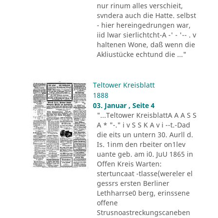
nur rinum alles verschieit,
svndera auch die Hatte. selbst
- hier hereingedrungen war,
iid lwar sierlichtcht-A -' - '-- . v
haltenen Wone, daß wenn die
Akliustücke echtund die ..."
Teltower Kreisblatt
1888
03. Januar , Seite 4
"...Teltower KreisblattA A A S S
A * "-." i v S S K A v i --t.-Dad
die eits un untern 30. Aurll d.
Is. 1inm den rbeiter on1lev
uante geb. am i0. JuU 1865 in
Offen Kreis Warten:
stertuncaat -tlasse(wereler el
gessrs ersten Berliner
Lethharrse0 berg, erinssene
offene
Strusnoastreckungscaneben