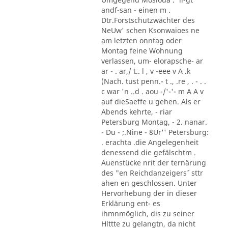
andf-san - einen m .
Dtr.Forstschutzwächter des
NeUw' schen Ksonwaioes ne
am letzten onntag oder
Montag feine Wohnung
verlassen, um- elorapsche- ar
ar - . ar,/ t.. l , v -eee v A .k
(Nach. tust penn.- t ., .re , . - . .
c war 'n ..d . aou -/'-'- m A A v
auf dieSaeffe u gehen. Als er
Abends kehrte, - riar
Petersburg Montag, - 2. nanar.
- Du - ;.Nine - 8Ur'' Petersburg:
. erachta .die Angelegenheit
denessend die gefälschtm .
Auenstücke nrit der ternärung
des "en Reichdanzeigers´' sttr
ahen en geschlossen. Unter
Hervorhebung der in dieser
Erklärung ent- es
ihmnmöglich, dis zu seiner
Hlttte zu gelangtn, da nicht