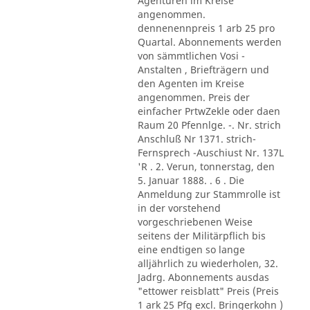
Agenturen im Kreise
angenommen.
dennenennpreis 1 arb 25 pro
Quartal. Abonnements werden
von sämmtlichen Vosi -
Anstalten , Briefträgern und
den Agenten im Kreise
angenommen. Preis der
einfacher PrtwZekle oder daen
Raum 20 Pfennlge. -. Nr. strich
Anschluß Nr 1371. strich-
Fernsprech -Auschiust Nr. 137L
'R . 2. Verun, tonnerstag, den
5. Januar 1888. . 6 . Die
Anmeldung zur Stammrolle ist
in der vorstehend
vorgeschriebenen Weise
seitens der Militärpflich bis
eine endtigen so lange
alljährlich zu wiederholen, 32.
Jadrg. Abonnements ausdas
"ettower reisblatt" Preis (Preis
1 ark 25 Pfg excl. Bringerkohn )