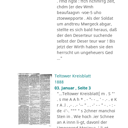
. rmd ngte : ffch nchmrrg zelt,
chdm (er dev Wmh
beaufaagvn -voe-5 uho
ztoewepporte . Als der Soldat
um andtreu Mwrgeck abgar,
stellte es sich bald heraus, daß
der den Deserteur suchende
selbst der Deser teur war ! Bis
jetzt der Wirth haben sie den
herrscht un ungeheuers Ged
..."
Teltower Kreisblatt
1888
03. Januar , Seite 3
"...Teltower Kreisblatt[ m . S "'
. s me A A h * . - "- - .. ' - .- . e K
r A .l . ,- . .- '-- " . . -' - - " - . - : -
de -i'-. """ " s 2chner manchoi
Sten in . Wie hoch .ier Schnee
an A innn li-gt, davonl der
Umgegend Mosioua .' li-gt