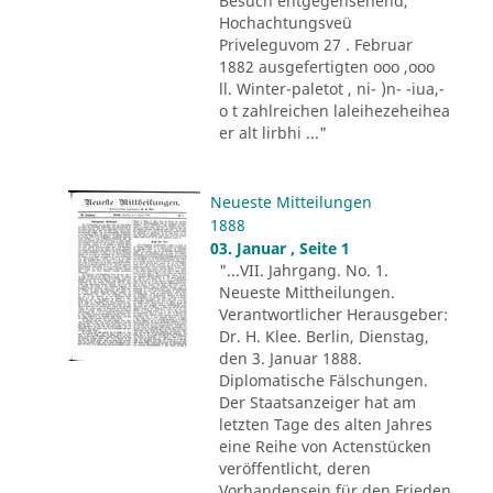
Besuch entgegensehend,
Hochachtungsveü
Priveleguvom 27 . Februar
1882 ausgefertigten ooo ,ooo
ll. Winter-paletot , ni- )n- -iua,-
o t zahlreichen laleihezeheihea
er alt lirbhi ..."
Neueste Mitteilungen
1888
03. Januar , Seite 1
"...VII. Jahrgang. No. 1.
Neueste Mittheilungen.
Verantwortlicher Herausgeber:
Dr. H. Klee. Berlin, Dienstag,
den 3. Januar 1888.
Diplomatische Fälschungen.
Der Staatsanzeiger hat am
letzten Tage des alten Jahres
eine Reihe von Actenstücken
veröffentlicht, deren
Vorhandensein für den Frieden