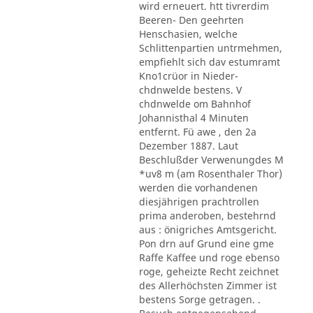
wird erneuert. htt tivrerdim
Beeren- Den geehrten
Henschasien, welche
Schlittenpartien untrmehmen,
empfiehlt sich dav estumramt
Kno1crüor in Nieder-
chdnwelde bestens. V
chdnwelde om Bahnhof
Johannisthal 4 Minuten
entfernt. Fü awe , den 2a
Dezember 1887. Laut
Beschlußder Verwenungdes M
*uv8 m (am Rosenthaler Thor)
werden die vorhandenen
diesjährigen prachtrollen
prima anderoben, bestehrnd
aus : önigriches Amtsgericht.
Pon drn auf Grund eine gme
Raffe Kaffee und roge ebenso
roge, geheizte Recht zeichnet
des Allerhöchsten Zimmer ist
bestens Sorge getragen. .