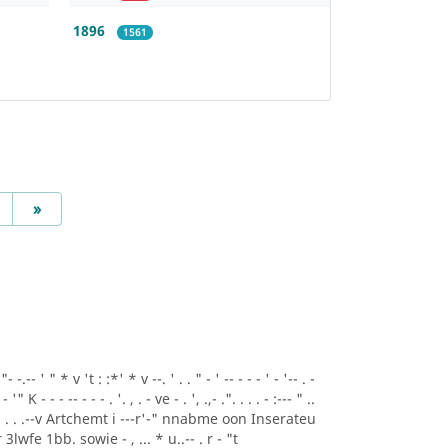
1896
1561
Next
»
.-- ' " * v 't : :*' * v --. ' . . " - ' -- - - - ' - '-- . -
- '" K - - - -- - - - . '. , . - ve - . ', .,- .". . . . - :--- " ..
A* ' . . .--v Artchemt i ---r'-" nnabme oon Inserateu
lwfe 1bb. sowie - , ... * u..-- . r - "t