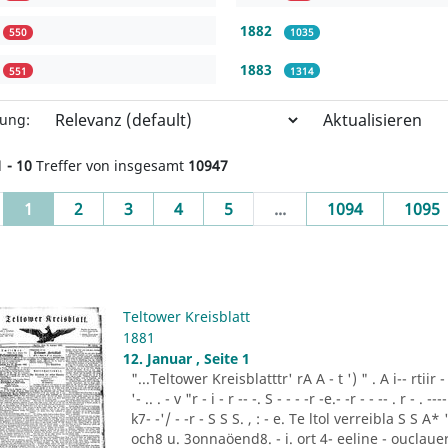
1882
550
1035
1883
551
1314
Aktualisieren
rung:
1 - 10
Treffer von insgesamt
10947
(current)
1
2
3
4
5
...
1094
1095
Teltower Kreisblatt
1881
12. Januar , Seite 1
"...Teltower Kreisblatttr' rA A - t ') " . A i-- rtiir - "- -
'- .. . - v "r - i - r -- -. S - - - -r -e.- -r - - -- . r - . ---- 
k7- -'/ - -r - S S S. , : - e. Te ltol verreibla S S 
och8 u. 3onnaöend8. - i. ort 4- eeline - ouclauer 3