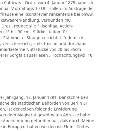
n Cabbwts - Ordre vom 4. Januar 1875 habe ich
 anuar V ormittags 10 Uhr sollen im Austrage der
fhause eine .lsorstrevier rankenfelde bei ohww,
heketwaaren-andlung, verbunden mü
 Dres . reünee si e " -isenhaa, Actien-
 15 bis 30 cm . Stärke . tation für
n-Stämme u . Staugen errichtet. Indem ich
ersichere ich , stets frische und durchaus
rinairkieferne Nutzstücke von 20 bis 35cm
gerer Sorgfalt auserlesen . Hochachtungsvoll 10
."
ter Jahrgang. 12. Januar 1881. Dankschreiben
lche die städtischen Behörden von Berlin Sr.
en, ist denselben folgende Erwiderung
 von dem Magistrat gewidmeten Adresse habe
re Anerkennung gefunden hat, daß durch Meine
in Europa erhalten worden ist. Unter Gottes