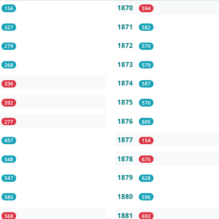
1870
156
594
1871
327
582
1872
279
570
1873
268
579
1874
336
587
1875
392
576
1876
277
605
1877
457
154
1878
548
675
1879
547
628
1880
580
596
1881
568
692