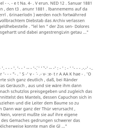
el - -. - e t Na. 4- . V erun. NED 12 . 5anuar 1881
. Beckin , den t3 . anunr 1881 . lbannemems auf da
f errl . 6rinaerlodn ) werden noch fortwährred
 vollbrachtem Diebstab das Archiv verlassen
eldhebestelle . "lel len " der Zos sen- Dolores
usgehartt und dabei angestrengLvin getau ..."
- - '. '- - ' -- - '-´. ' '´ '-' -- -' : - ' : - ' '- - - .-.-' -..
-r '- - - "- . ' S -' v - ´ - .- v- :e- t r A AA K hae - . 'O
nnerte sich ganz deutlich , daß, bei Ränder
 das Geräusch , aus und sie wäre ihm dann
h nach schutzlos preisgegeben und zugleich das
nittelst des Mantels, dessen Capuchon sich in
zuziehen und die Leiter dem Baume so zu
n Dann war ganz der Thür verursacht ,
 Nein, vorerst mußte sie auf ihre eigene
ke des Gemaches gedrungen schwerer das
licherweise konnte man die Gl ..."