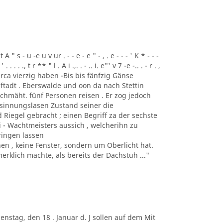
t A " s - u -e u v ur . - - e - e " - , . e - - - ' K * - - -
 . . . . ., t r ** " l . A i .,. . - .. i. e"' v 7 -e -.. . - r . ,
 und circa vierzig haben -Bis bis fänfzig Gänse
ftadt . Eberswalde und oon da nach Stettin
chmäht. fünf Personen reisen . Er zog jedoch
esinnungslasen Zustand seiner die
Riegel gebracht ; einen Begriff za der sechste
ei - Wachtmeisters aussich , welcherihn zu
ringen lassen
 , keine Fenster, sondern um Oberlicht hat.
rklich machte, als bereits der Dachstuh ..."
. Dienstag, den 18 . Januar d. J sollen auf dem Mit