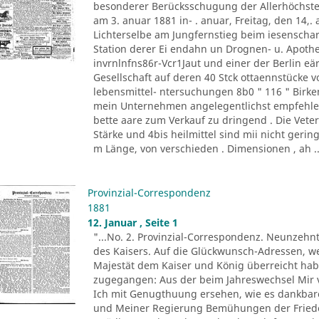
besonderer Berücksschugung der Allerhöchste
am 3. anuar 1881 in- . anuar, Freitag, den 14,.
Lichterselbe am Jungfernstieg beim iesenschar
Station derer Ei endahn un Drognen- u. Apot
invrnlnfns86r-Vcr1Jaut und einer der Berlin eär
Gesellschaft auf deren 40 Stck ottaennstücke von
lebensmittel- ntersuchungen 8b0 " 116 " Birke
mein Unternehmen angelegentlichst empfehle, v
bette aare zum Verkauf zu dringend . Die Vete
Stärke und 4bis heilmittel sind mii nicht gerin
m Länge, von verschieden . Dimensionen , ah ..
Provinzial-Correspondenz
1881
12. Januar , Seite 1
"...No. 2. Provinzial-Correspondenz. Neunzehn
des Kaisers. Auf die Glückwunsch-Adressen, we
Majestät dem Kaiser und König überreicht hab
zugegangen: Aus der beim Jahreswechsel Mir
Ich mit Genugthuung ersehen, wie es dankba
und Meiner Regierung Bemühungen der Friede 