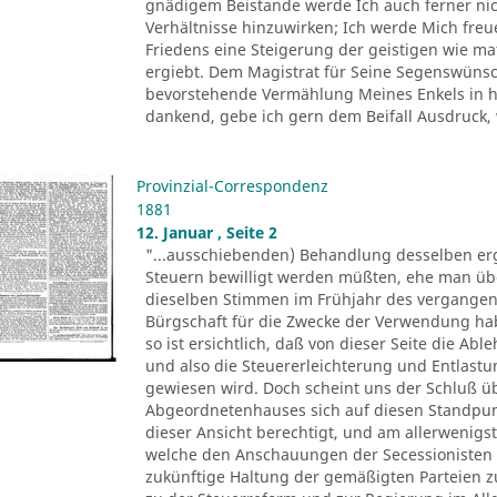
gnädigem Beistande werde Ich auch ferner nich
Verhältnisse hinzuwirken; Ich werde Mich fre
Friedens eine Steigerung der geistigen wie ma
ergiebt. Dem Magistrat für Seine Segenswünsch
bevorstehende Vermählung Meines Enkels in he
dankend, gebe ich gern dem Beifall Ausdruck, 
Provinzial-Correspondenz
1881
12. Januar , Seite 2
"...ausschiebenden) Behandlung desselben erg
Steuern bewilligt werden müßten, ehe man üb
dieselben Stimmen im Frühjahr des vergangen
Bürgschaft für die Zwecke der Verwendung ha
so ist ersichtlich, daß von dieser Seite die A
und also die Steuererleichterung und Entlas
gewiesen wird. Doch scheint uns der Schluß üb
Abgeordnetenhauses sich auf diesen Standpunkt 
dieser Ansicht berechtigt, und am allerwenigs
welche den Anschauungen der Secessionisten s
zukünftige Haltung der gemäßigten Parteien