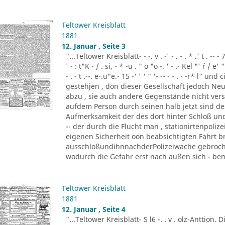
Teltower Kreisblatt
1881
12. Januar , Seite 3
"...Teltower Kreisblatt- - -. v . -' - . - . * .' t . -- - 7
' - : t"K - / . si, - * -u . " o "o -. ' - .- Kel "' ´r / e' " '
- . - t .--. e-.u"e.- 15 -' ' ' " '- -- - - . - -r* l"
gestehjen , don dieser Gesellschaft jedoch Neu
abzu , sie auch andere Gegenstände nicht vers
aufdem Person durch seinen halb jetzt sind d
Aufmerksamkeit der des dort hinter Schloß und 
-- der durch die Flucht man , stationirtenpoliz
eigenen Sicherheit oon beabsichtigten Fahrt b
ausschloßundihnnachderPolizeiwache gebrochen
wodurch die Gefahr erst nach außen sich - beme
Teltower Kreisblatt
1881
12. Januar , Seite 4
"...Teltower Kreisblatt- S l6 -. . v . olz-Anttion