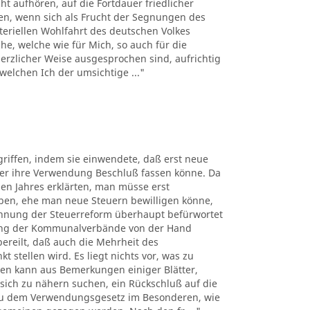
t aufhören, auf die Fortdauer friedlicher
uen, wenn sich als Frucht der Segnungen des
teriellen Wohlfahrt des deutschen Volkes
e, welche wie für Mich, so auch für die
rzlicher Weise ausgesprochen sind, aufrichtig
welchen Ich der umsichtige ..."
riffen, indem sie einwendete, daß erst neue
er ihre Verwendung Beschluß fassen könne. Da
en Jahres erklärten, man müsse erst
ben, ehe man neue Steuern bewilligen könne,
blehnung der Steuerreform überhaupt befürwortet
tung der Kommunalverbände von der Hand
ereilt, daß auch die Mehrheit des
stellen wird. Es liegt nichts vor, was zu
ten kann aus Bemerkungen einiger Blätter,
ich zu nähern suchen, ein Rückschluß auf die
 zu dem Verwendungsgesetz im Besonderen, wie