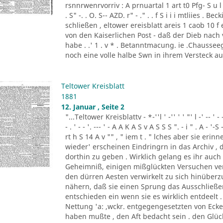
rsnnrwenrvorriv : A prnuartal 1 art t0 Pfg- S u l 
. S" -. . O. S-- AZD. r" - ." . . f S i i i mtliies 
schließen , eltower ereisblatt areis 1 caob 10 
von den Kaiserlichen Post - daß der Dieb nach
habe . .' 1 . v * . Betanntmacung. ie .Chausseeg
noch eine volle halbe Swn in ihrem Versteck a
Teltower Kreisblatt
1881
12. Januar , Seite 2
"...Teltower Kreisblattv - *-''l ' -'' ' ' "' l -' -- ' - - '. - 
- . ' - - '. --- ' - A A K A S v A S S S ". - i " . A - '-S 
rt h S 14 A v "" , " iem t . " lches aber sie eri
wieder' erscheinen Eindringrn in das Archiv ,
dorthin zu geben . Wirklich gelang es ihr auc
Geheimniß, einigen mißglückten Versuchen ven
den dürren Aesten verwirkelt zu sich hinüber
nähern, daß sie einen Sprung das Ausschließe
entschieden ein wenn sie es wirklich entdeelt .
Nettung 'a: ,wckr. entgegengesetzten von Ec
haben mußte , den Aft bedacht sein . den Glück