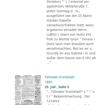
Direktors "' i, [ estenial am
agdsthlöm, Mittelstraße 7.
Jeden Sonntag d . ts.,
ausgeführt von der 25 Mann
starken Kapelle
cänseAussrhieben statt, wozu
ergebenst einladet Herrn
LvBOn [ rikass von Huhn Eilt
froh zu Mutter Grün " hinaus !
Doch laun man draußen auch
versehmachten, Bot ies ier u
Grunde en aus Dabme i in und
außer dem Hause von 6 Uhr ab
..."
Teltower Kreisblatt
1885
25. Juli , Seite 5
"...Teltower Kreisblatt* v " " 'v
t r " Bekanntmachung . Der
121ahre