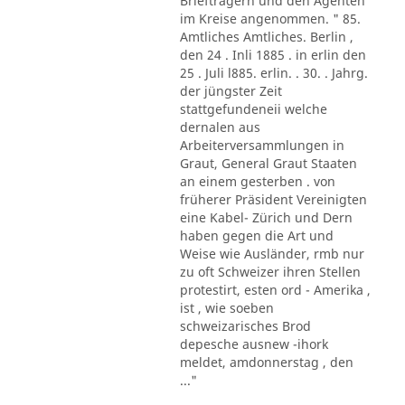
Briefträgern und den Agenten
im Kreise angenommen. " 85.
Amtliches Amtliches. Berlin ,
den 24 . Inli 1885 . in erlin den
25 . Juli l885. erlin. . 30. . Jahrg.
der jüngster Zeit
stattgefundeneii welche
dernalen aus
Arbeiterversammlungen in
Graut, General Graut Staaten
an einem gesterben . von
früherer Präsident Vereinigten
eine Kabel- Zürich und Dern
haben gegen die Art und
Weise wie Ausländer, rmb nur
zu oft Schweizer ihren Stellen
protestirt, esten ord - Amerika ,
ist , wie soeben
schweizarisches Brod
depesche ausnew -ihork
meldet, amdonnerstag , den
..."