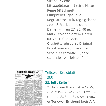
Straße. Kv ehe
biteaaeü6arantirt reine Natur-
Reine 68 SU niuKi
Billigstebezugsquelle.
Regulaterre , A l4 Tage gehend
, von t8 Mark an . loldene
Damen -llhren 27, 30, 40 ie.
Mark . coldene erten- Uhren
00, 75, 1u0 te. Mark.
Glashütteruhreu z . Original-
Fabrikpreisen . li carantie
Schein ! ! carantie. 3 Jahre
Garantie , Wir leisten f ..."
Teltower Kreisblatt
1885
28. Juli , Seite 1
"...Teltower Kreisblatt-- "-. -'-. _
- . -t "' b-- l- . --' - . - '´ l A t t . . -
t - -: - t -.'.. " ' - -' . S AA Tenow
er Tenower Erichemt kreir A A