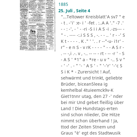
1885
25. Juli , Seite 4
"...Teltower Kreisblatt'A sv7 " e
- t . -'i' :e- i ' -fet . :..A A '." -7 .'
- - : -', - ' - -ri -S i i A S -i .-zs--- -
" - . ---- -:.i S S S , -. - - .. ' r - -' S
K t - - - - . K ." ' '. . r --"-u- i1r' -
r" - e n S - v rK - - - - " - - A S r -
. -- -,i .-. v , -.. -- -- - rt - -- -r ' - S
- A S ' *1" a - *re - u v " -.. S v "
- ' -' . - " '- ' A S ' - " '-'r' '-'c S
S i K * - Zurersicht ! Auf,
sehwärmt und trinkt, geliebte
Brüder, bicean5leea ig
kemhelbal 4tuieemck9v-K
Giet1tnnr utag, den 27 -' nder
bei mir Und gebet fleißig über
Land ! Die Hundstags-erten
sind schon nlieder, Die Hitze
nimmt schon überhand ! Ja,
ttod der Zeiten Stnem und
Graus "´e' egt des Stadtwusik