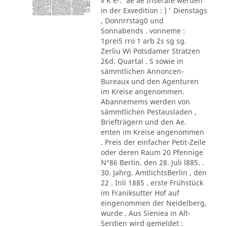
v K e-.' ae ae Inserate werden
in der Exvedition : ) ' Dienstags
, Donnrrstag0 und
Sonnabends . vonneme :
1prei5 rro 1 arb 2s sg sg.
Zerliu Wi Potsdamer Stratzen
26d. Quartal . S sowie in
sämmtlichen Annoncen-
Bureaux und den Agenturen
im Kreise angenommen.
Abannemems werden von
sämmtlichen Pestausladen ,
Briefträgern und den Ae.
enten im Kreise angenommen
. Preis der einfacher Petit-Zeile
oder deren Raum 20 Pfennige
N°86 Berlin. den 28. Juli l885. .
30. Jahrg. AmtlichtsBerlin , den
22 . Inli 1885 . erste Frühstück
im Franiksutter Hof auf
eingenommen der Neidelberg,
wurde . Aus Sieniea in Alt-
Serdien wird gemeldet :