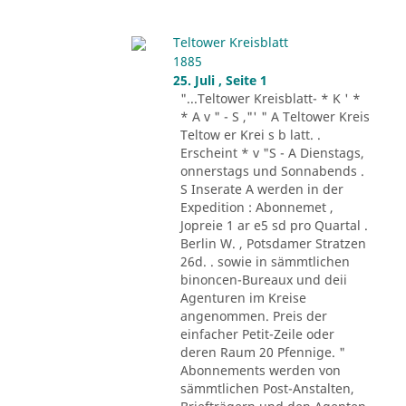
Teltower Kreisblatt
1885
25. Juli , Seite 1
"...Teltower Kreisblatt- * K ' *
* A v " - S ,"' " A Teltower Kreis
Teltow er Krei s b latt. .
Erscheint * v "S - A Dienstags,
onnerstags und Sonnabends .
S Inserate A werden in der
Expedition : Abonnemet ,
Jopreie 1 ar e5 sd pro Quartal .
Berlin W. , Potsdamer Stratzen
26d. . sowie in sämmtlichen
binoncen-Bureaux und deii
Agenturen im Kreise
angenommen. Preis der
einfacher Petit-Zeile oder
deren Raum 20 Pfennige. "
Abonnements werden von
sämmtlichen Post-Anstalten,