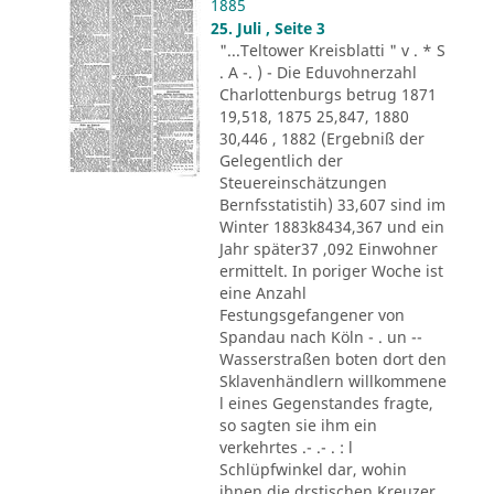
1885
25. Juli , Seite 3
"...Teltower Kreisblatti " v . * S
. A -. ) - Die Eduvohnerzahl
Charlottenburgs betrug 1871
19,518, 1875 25,847, 1880
30,446 , 1882 (Ergebniß der
Gelegentlich der
Steuereinschätzungen
Bernfsstatistih) 33,607 sind im
Winter 1883k8434,367 und ein
Jahr später37 ,092 Einwohner
ermittelt. In poriger Woche ist
eine Anzahl
Festungsgefangener von
Spandau nach Köln - . un --
Wasserstraßen boten dort den
Sklavenhändlern willkommene
l eines Gegenstandes fragte,
so sagten sie ihm ein
verkehrtes .- .- . : l
Schlüpfwinkel dar, wohin
ihnen die drstischen Kreuzer