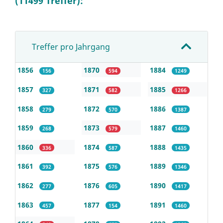
(11499 Treffer):
Treffer pro Jahrgang
1856
1870
1884
156
594
1249
1857
1871
1885
327
582
1266
1858
1872
1886
279
570
1387
1859
1873
1887
268
579
1460
1860
1874
1888
336
587
1435
1861
1875
1889
392
576
1346
1862
1876
1890
277
605
1417
1863
1877
1891
457
154
1460