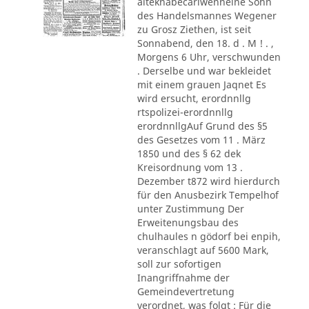
alteknabecarlwenneine Sohn
des Handelsmannes Wegener
zu Grosz Ziethen, ist seit
Sonnabend, den 18. d . M ! . ,
Morgens 6 Uhr, verschwunden
. Derselbe und war bekleidet
mit einem grauen Jaqnet Es
wird ersucht, erordnnllg
rtspolizei-erordnnllg
erordnnllgAuf Grund des §5
des Gesetzes vom 11 . März
1850 und des § 62 dek
Kreisordnung vom 13 .
Dezember t872 wird hierdurch
für den Anusbezirk Tempelhof
unter Zustimmung Der
Erweitenungsbau des
chulhaules n gödorf bei enpih,
veranschlagt auf 5600 Mark,
soll zur sofortigen
Inangriffnahme der
Gemeindevertretung
verordnet, was folgt : Für die