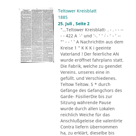
Teltower Kreisblatt
1885
25. Juli , Seite 2
"...Teltower Kreisblatt- . - . - - --
- - 422 A ´ -' und '-. ' ' ´- - ' - ' --
"' - - ' ' A Nachrichttn aus dem
Kreise 1 " K K K i geeinte
Vaterland ! Der feierliche AN
wurde eröffnet fahrplans statt.
Die Fabrik, welche zu geendet
Vereins. unseres eine in
gefüllt. und Verschiedenes.
Teltow Teltow. S * durch
Gefänge des Gefangchors des
Garde- FüsilierDie bis zur
Sitzung währende Pause
wurde durch allen Lokalen
reichlich Weiche für das
Anschlußgeleise die valentirte
Contra liefern übernommen
ha, zu erklärt, dieselbe bis