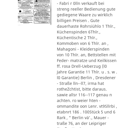
- Fabri r 0lln verkauft bei
streng reeller Bedienung gute
gediegene Waare zu wirklich
billigen Preisen . Gute
dauerhaste Rohrsiühlo 1 Thlr.,
Küchenspinden 6Thlr.,
Küchentische 2 Thlr.,
Kommoben von 6 Thlr. an ,
Mahagoni - Kleiderspinden
von 10 Thlr. an, Bettstellen mit
Feder- matratze und Keilkissen
ff. rosa Drell-Ueberzug (l0
Jahre Garantie 11 Thlr. u . s. w .
l0 Garantie) Berlin , Dresdener
- Straße lln--ll7, irma hat
rotheZchtist, bitte daraus.
sawie allsr 116--117 genau n
achten. ro weier hten -
ommandite oon Lenr. vt9Sllrbi ,
etabnrt 186 . 100Stück 5 und 6
Rark , " Berlin vä'., Mauer -
traße 76, an der Leipriger