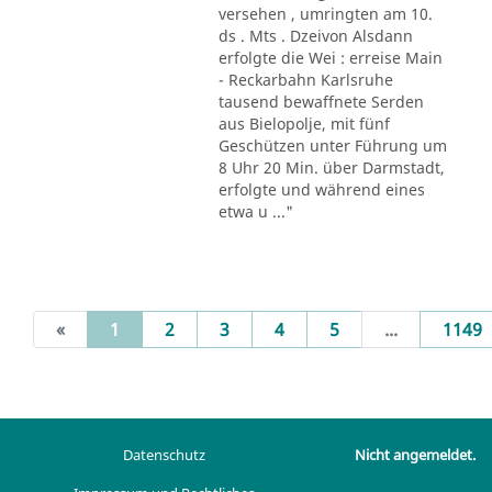
versehen , umringten am 10.
ds . Mts . Dzeivon Alsdann
erfolgte die Wei : erreise Main
- Reckarbahn Karlsruhe
tausend bewaffnete Serden
aus Bielopolje, mit fünf
Geschützen unter Führung um
8 Uhr 20 Min. über Darmstadt,
erfolgte und während eines
etwa u ..."
(current)
«
1
2
3
4
5
...
1149
Datenschutz
Nicht angemeldet.