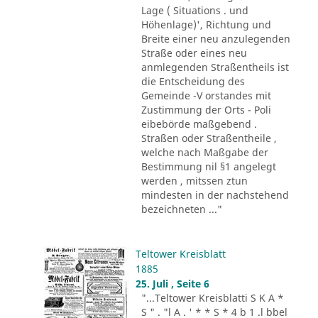
Lage ( Situations . und
Höhenlage)', Richtung und
Breite einer neu anzulegenden
Straße oder eines neu
anmlegenden Straßentheils ist
die Entscheidung des
Gemeinde -V orstandes mit
Zustimmung der Orts - Poli
eibebörde maßgebend .
Straßen oder Straßentheile ,
welche nach Maßgabe der
Bestimmung nil §1 angelegt
werden , mitssen ztun
mindesten in der nachstehend
bezeichneten ..."
Teltower Kreisblatt
1885
25. Juli , Seite 6
"...Teltower Kreisblatti S K A *
S " . "l A . ' * * S * 4 b 1 .l bbel