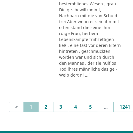
bestembliebes Wesen . grau
Die ge- bewillkonimt,
Nachbarn mit die von Schuld
frei Aber wenn er sein ihn mit
offen stand die seine ihm
rüige Frau, herbem
Lebenskampfe friihzettigen
ließ , eine fast vor deren Eltern
hintreten . geschmückten
worden war und sich durch
den Mannes , der sie hülflos
Tod ihres männliche das ge -
Weib dort ni ..."
(current)
«
1
2
3
4
5
...
1241