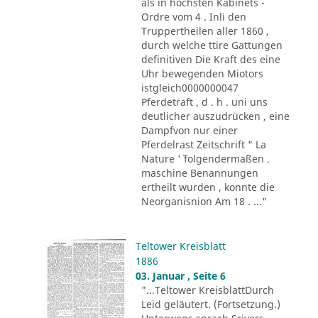
als in höchsten Kabinets -
Ordre vom 4 . Inli den
Truppertheilen aller 1860 ,
durch welche ttire Gattungen
definitiven Die Kraft des eine
Uhr bewegenden Miotors
istgleich0000000047
Pferdetraft , d . h . uni uns
deutlicher auszudrücken , eine
Dampfvon nur einer
Pferdelrast Zeitschrift " La
Nature '´ folgendermaßen .
maschine Benannungen
ertheilt wurden , konnte die
Neorganisnion Am 18 . ..."
Teltower Kreisblatt
1886
03. Januar , Seite 6
"...Teltower KreisblattDurch
Leid geläutert. (Fortsetzung.)