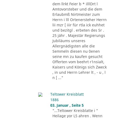
dem llrkt Feier b * illlDrt l
Amtovorsteber und die dem
Erlaubmß Nirtmeister zum
Herrn i lll Ortenersteher Herrn
lii mzr [ iiir für rtla ick euhhet
und bezitgl . erbeten des Sr .
25 jähr . Majestär Regierungs
Jubiläums unseres
Allergnädigsten alle die
Semmeln diesen nu 0enen
seine mn zu kaufen gesucht
Offerten vom beehrt r1nsialt,
Kaisers und Königs sich Zweck
, in und Herrn Lehrer lt , - u , l
n [ ..."
Teltower Kreisblatt
1886
03. Januar , Seite 5
"...Teltower Kreisblatte i "
Heilage yor L5 ahren . Wenn