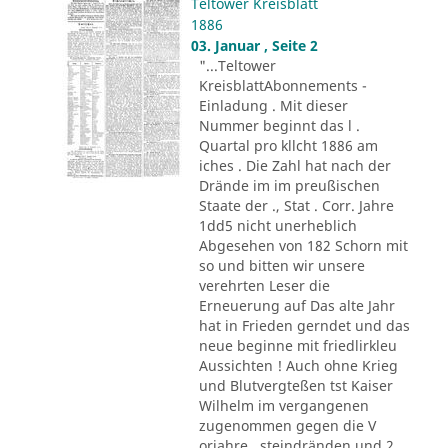
Teltower Kreisblatt
1886
03. Januar , Seite 2
"...Teltower
KreisblattAbonnements -
Einladung . Mit dieser
Nummer beginnt das l .
Quartal pro kllcht 1886 am
iches . Die Zahl hat nach der
Drände im im preußischen
Staate der ., Stat . Corr. Jahre
1dd5 nicht unerheblich
Abgesehen von 182 Schorn mit
so und bitten wir unsere
verehrten Leser die
Erneuerung auf Das alte Jahr
hat in Frieden gerndet und das
neue beginne mit friedlirkleu
Aussichten ! Auch ohne Krieg
und Blutvergteßen tst Kaiser
Wilhelm im vergangenen
zugenommen gegen die V
orjahre . steindränden und 2