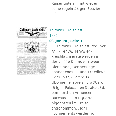
Kaiser unternimmt wieder
seine regelmäßigen Spazier
..."
Teltower Kreisblatt
1886
03. Januar , Seite 1
"...Teltower Kreisblattl redunor
A""'- Tenyw, Tenyw er - ..
kreisbla Inserate werden in
der v ' "' e K ' ms v - rtweun
Dienstnqo , Donnerstago
Sonnabends . u und Erpeditwn
: V erun tr. - .ia f S1 IAS
Ubonneme ispreis l vro 7Uarü
r5 lg . i Polodamen Straße 26d.
otmmtnchen Annoncen -
Bureaux - : l to t Quartal .
nigenntreu im Kreise
angenommen. . ldr l
ilvonnements werden von