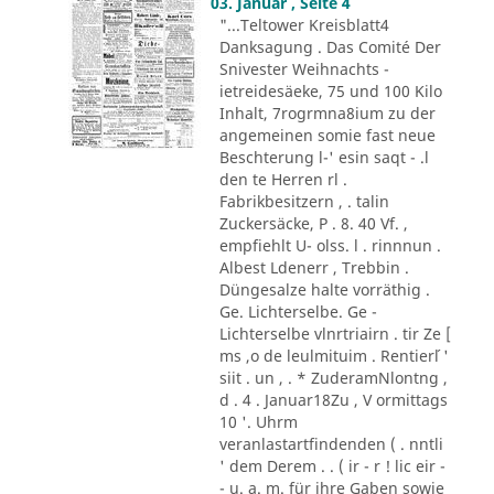
03. Januar , Seite 4
"...Teltower Kreisblatt4
Danksagung . Das Comité Der
Snivester Weihnachts -
ietreidesäeke, 75 und 100 Kilo
Inhalt, 7rogrmna8ium zu der
angemeinen somie fast neue
Beschterung l-' esin saqt - .l
den te Herren rl .
Fabrikbesitzern , . talin
Zuckersäcke, P . 8. 40 Vf. ,
empfiehlt U- olss. l . rinnnun .
Albest Ldenerr , Trebbin .
Düngesalze halte vorräthig .
Ge. Lichterselbe. Ge -
Lichterselbe vlnrtriairn . tir Ze [
ms ,o de leulmituim . Rentier´l '
siit . un , . * ZuderamNlontng ,
d . 4 . Januar18Zu , V ormittags
10 '. Uhrm
veranlastartfindenden ( . nntli
' dem Derem . . ( ir - r ! lic eir -
- u. a. m. für ihre Gaben sowie