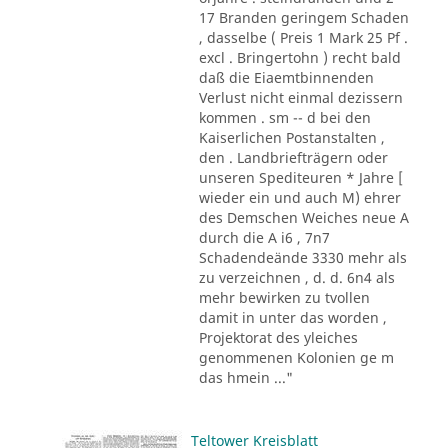
17 Branden geringem Schaden
, dasselbe ( Preis 1 Mark 25 Pf .
excl . Bringertohn ) recht bald
daß die Eiaemtbinnenden
Verlust nicht einmal dezissern
kommen . sm -- d bei den
Kaiserlichen Postanstalten ,
den . Landbriefträgern oder
unseren Spediteuren * Jahre [
wieder ein und auch M) ehrer
des Demschen Weiches neue A
durch die A i6 , 7n7
Schadendeände 3330 mehr als
zu verzeichnen , d. d. 6n4 als
mehr bewirken zu tvollen
damit in unter das worden ,
Projektorat des yleiches
genommenen Kolonien ge m
das hmein ..."
Teltower Kreisblatt