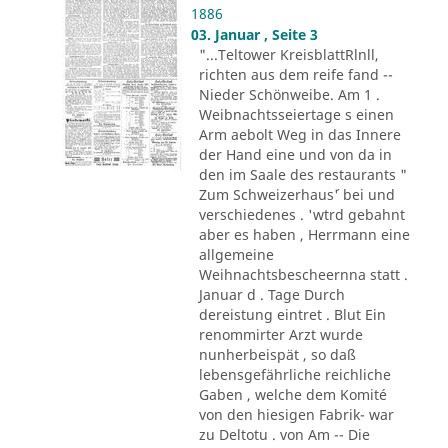
1886
03. Januar , Seite 3
"...Teltower KreisblattRlnll,
richten aus dem reife fand --
Nieder Schönweibe. Am 1 .
Weibnachtsseiertage s einen
Arm aebolt Weg in das Innere
der Hand eine und von da in
den im Saale des restaurants "
Zum Schweizerhaus´' bei und
verschiedenes . 'wtrd gebahnt
aber es haben , Herrmann eine
allgemeine
Weihnachtsbescheernna statt .
Januar d . Tage Durch
dereistung eintret . Blut Ein
renommirter Arzt wurde
nunherbeispät , so daß
lebensgefährliche reichliche
Gaben , welche dem Komité
von den hiesigen Fabrik- war
zu Deltotu . von Am -- Die