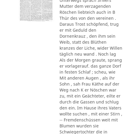
Unterwegs sprach Srivers
Mutter dem verzagenden
Röschen liebteich auch in B
Thür des von den vereinen .
Daraus Trost schöpfend, trug
er mit Geduld den
Dornenkrauz , den ihm sein
Weib, statt des Blüthen
kranzes der Liche, wider Willen
täglich neu wand . Noch lag
Als der Morgen graute, sprang
er vorlagerauf. das ganze Dorf
in festen Schlaf ; scheu, wie
Mit anderen Augen , als ihr
Sohn , sah Frau Käthe auf der
Weg nach K er Nöschen war
zu, mit ein Geächteter, eilte er
durch die Gassen und schlug
den ein. Im Hause ihres Vaters
wollte suchen , mit einer Stirn ,
-- Fremdenschüssen weit mit
Blumen wurden sie
Schwiegertochter die in