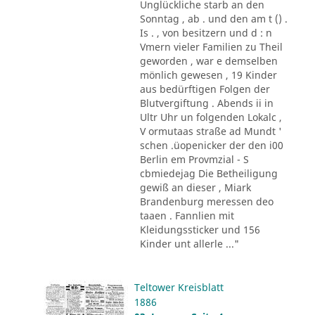
Unglückliche starb an den
Sonntag , ab . und den am t () .
Is . , von besitzern und d : n
Vmern vieler Familien zu Theil
geworden , war e demselben
mönlich gewesen , 19 Kinder
aus bedürftigen Folgen der
Blutvergiftung . Abends ii in
Ultr Uhr un folgenden Lokalc ,
V ormutaas straße ad Mundt '
schen .üopenicker der den i00
Berlin em Provmzial - S
cbmiedejag Die Betheiligung
gewiß an dieser , Miark
Brandenburg meressen deo
taaen . Fannlien mit
Kleidungssticker und 156
Kinder unt allerle ..."
Teltower Kreisblatt
1886