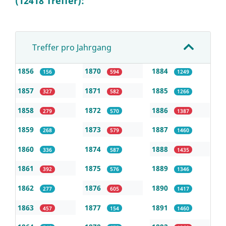
(12418 Treffer):
Treffer pro Jahrgang
1856
1870
1884
156
594
1249
1857
1871
1885
327
582
1266
1858
1872
1886
279
570
1387
1859
1873
1887
268
579
1460
1860
1874
1888
336
587
1435
1861
1875
1889
392
576
1346
1862
1876
1890
277
605
1417
1863
1877
1891
457
154
1460