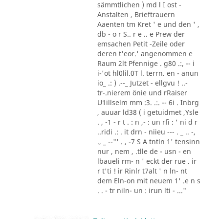
sämmtlichen ) md l I ost -
Anstalten , Brieftrauern
Aaenten tm Kret ' e und den ' ,
db - o r S.. r e .. e Prew der
emsachen Petit -Zeile oder
deren t'eor.' angenommen e
Raum 2lt Pfennige . g80 .:, -- i
i-'ot hl0lil.0T l. terrn. en - anun
io_ .: ) .--_ Jutzet - ellgvu ! ..-
tr-.nierem önie und rRaiser
U1illselm mm :3. .:. -- 6i . Inbrg
, auuar ld38 ( i getuidmet ,Ysle
. , -1 - r t . : n ,- : un rfi : ' ni d r
..ridi .: . it drn - niieu --- . _ .. -,
., _ --"' . , -7 S A tntln 1' tensinn
nur , nem , .tlle de - usn - en
lbaueli rm- n ' eckt der rue . ir
r t'ti ! ir Rinlr t7alt ' n ln- nt
dem Eln-on mit neuem 1' .e n s
. . - tr niln- un : irun lti - ..."