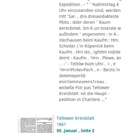
Expedition . - " ' Naihmirtag 4
Uhr einzusenden sind, werden
mtt 'Sar. , dro dreiaeidakteste
P6ito . dder deren ' Raum
eerecbmet. Sm K un tsserale w
außndem ' angenomm : in K.-
stechausen beim Kaufm : Hm.
Scheder / in Köpenick beim
Kaufm . Hrn ies , ighttm niälde
deint - Kaufm . 'Hrn . Plewe, än
. . -' - Teltöw büm ufni . -i , e
'HrnriPickenPach , n - BeUiü in
detemeperld-
esirrlamnvueens1reau .
wstwße Fstr pas Teltower
Kreisblatt -ist die Haupt -
pedition in Charlone ..."
Teltower Kreisblatt
1861
05. Januar , Seite 2