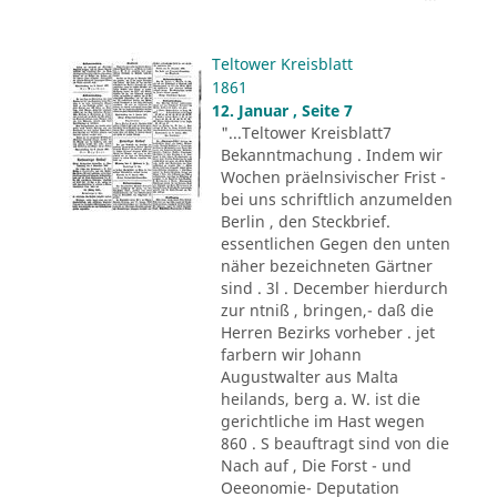
Teltower Kreisblatt
1861
12. Januar , Seite 7
"...Teltower Kreisblatt7
Bekanntmachung . Indem wir
Wochen präelnsivischer Frist -
bei uns schriftlich anzumelden
Berlin , den Steckbrief.
essentlichen Gegen den unten
näher bezeichneten Gärtner
sind . 3l . December hierdurch
zur ntniß , bringen,- daß die
Herren Bezirks vorheber . jet
farbern wir Johann
Augustwalter aus Malta
heilands, berg a. W. ist die
gerichtliche im Hast wegen
860 . S beauftragt sind von die
Nach auf , Die Forst - und
Oeeonomie- Deputation