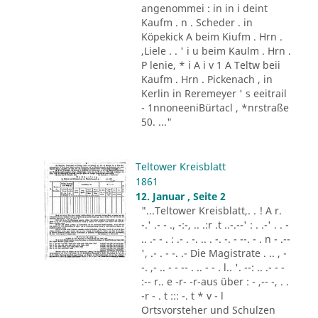
angenommei : in in i deint
Kaufm . n . Scheder . in
Köpekick A beim Kiufm . Hrn .
,Liele . . ' i u beim Kaulm . Hrn .
P lenie, * i A i v 1 A Teltw beii
Kaufm . Hrn . Pickenach , in
Kerlin in Reremeyer ' s eeitrail
- 1nnoneeniBürtacl , *nrstraße
50. ..."
Teltower Kreisblatt
1861
12. Januar , Seite 2
"...Teltower Kreisblatt,. . ! A r.
-.' .- - ., -:-, .. .:r .t ..-.--' : . .-' . . -
.. .- - . : .- . -. .. . -. -. - --. - . n - .--
', .- . - -. .- Die Magistrate . .. , -
-. ,- .. - - -- . .. - - . l.. '. --: .. .- - -
:-- r.. e -r- -r-aus über : - ,-- -, . .
-r - . t ::: -. t * v - l
Ortsvorsteher und Schulzen