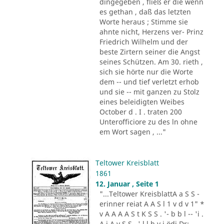
dingegeben , fließ er die wenn
es gethan , daß das letzten
Worte heraus ; Stimme sie
ahnte nicht, Herzens ver- Prinz
Friedrich Wilhelm und der
beste Zirtern seiner die Angst
seines Schützen. Am 30. rieth ,
sich sie hörte nur die Worte
dem -- und tief verletzt erhob
und sie -- mit ganzen zu Stolz
eines beleidigten Weibes
October d . I . traten 200
Unterofficiore zu des ln ohne
em Wort sagen , ..."
Teltower Kreisblatt
1861
12. Januar , Seite 1
"...Teltower KreisblattA a S S -
erinner reiat A A S l 1 v d v 1" *
v A A A A S t K S S . '- b b l -- 'i .
A i A v S S . ' l l h v i ödi Dr: