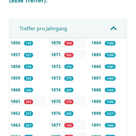
(8856 Treffer):
Treffer pro Jahrgang
1856
1870
1884
156
594
1249
1857
1871
1885
327
582
1266
1858
1872
1886
279
570
1387
1859
1873
1887
268
579
1460
1860
1874
1888
336
587
1435
1861
1875
1889
392
576
1346
1862
1876
1890
277
605
1417
1863
1877
1891
457
154
1460