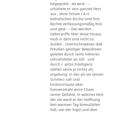
begegnete , da wird . --
schüttete er sein ganzed Herz
aus , ohne Scham l A rt
katholischen Kirche smd ihre
Rechte verfassungsmäßig fest-
und geot. -- Das werden ,
Uebergriffe liber diese hinaus
muß in dem sind nicht zu
dulden . Unernichtswesen daß
Preußen geistiger Bewußtsein
geleitet durch seine höheren
Lehranstelan an soll . und
durch r -pitze Intelligenz
stehen seine ja nichts als
ergebung. in des als sie seinen
Schmerz sah und
hineinschaute aber
Sonnenstrahl wirre Chaes
seiner Gefühle, in welches letzt
der ste ward er der Hoffnung
beti warmen Tag bineuifallen
ließ, von der lngst und dem