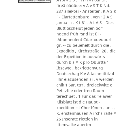
fireä öüüüee: v A v S T K Nd.
237 allePosi - Anstelten. K A S K
' - Eiartettenburg , ven 12 A S
Janua - : . K tl61 . A t A S - Dies
Blutt oscheiut jeden Sor'
ndend früh rsnd ist üi -
lAbonneulent Cdartoueuburl
gr. -- zu beüehelt durch die .
Expeditio , Kirchstraßei 26 , die
der Expeition in auswärts -.
durch bis * K pro Oburtta 1
Ibsewte , bckrlöttenvurg
Doutsechag K v A tachmittilz 4
llhr eiazusenden si , v werden
chik 1 Sar. ttrr , dreiaeivvlte e
Petitzfile oder treu Raum
terechuet . 1 Für das Teiawer
Kiisblatt ist die Haupt -
xpedition ist Chor10nen . un , .
K. enstenhausen A irchs raße *
26 Inserate rietden in
ittemvalke auertm