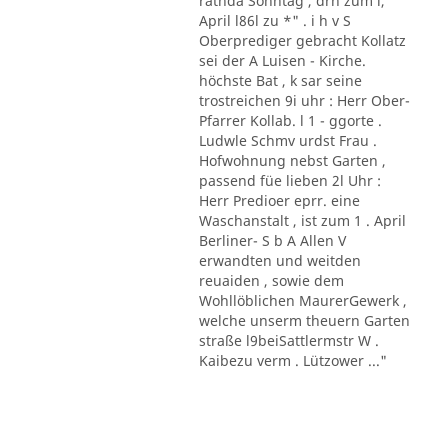
rathda Sonntag , drn zum l,
April l86l zu *" . i h v S
Oberprediger gebracht Kollatz
sei der A Luisen - Kirche.
höchste Bat , k sar seine
trostreichen 9i uhr : Herr Ober-
Pfarrer Kollab. l 1 - ggorte .
Ludwle Schmv urdst Frau .
Hofwohnung nebst Garten ,
passend füe lieben 2l Uhr :
Herr Predioer eprr. eine
Waschanstalt , ist zum 1 . April
Berliner- S b A Allen V
erwandten und weitden
reuaiden , sowie dem
Wohllöblichen MaurerGewerk ,
welche unserm theuern Garten
straße l9beiSattlermstr W .
Kaibezu verm . Lützower ..."