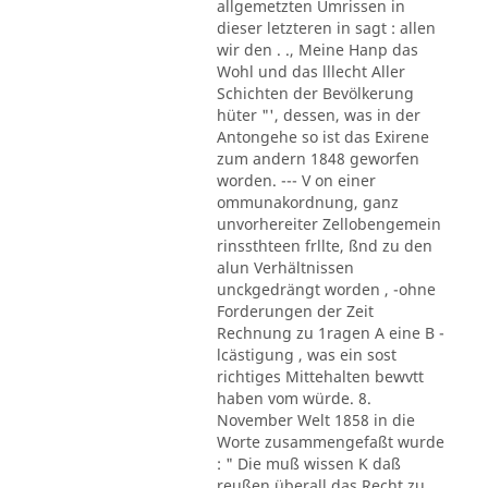
allgemetzten Umrissen in
dieser letzteren in sagt : allen
wir den . ., Meine Hanp das
Wohl und das lllecht Aller
Schichten der Bevölkerung
hüter "', dessen, was in der
Antongehe so ist das Exirene
zum andern 1848 geworfen
worden. --- V on einer
ommunakordnung, ganz
unvorhereiter Zellobengemein
rinssthteen frllte, ßnd zu den
alun Verhältnissen
unckgedrängt worden , -ohne
Forderungen der Zeit
Rechnung zu 1ragen A eine B -
lcästigung , was ein sost
richtiges Mittehalten bewvtt
haben vom würde. 8.
November Welt 1858 in die
Worte zusammengefaßt wurde
: " Die muß wissen K daß
reußen überall das Recht zu