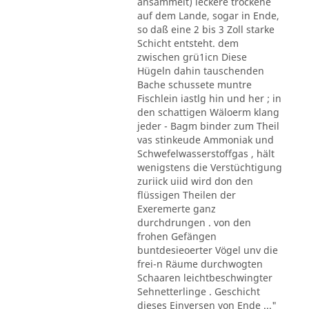
ansammelt) leckere trockene
auf dem Lande, sogar in Ende,
so daß eine 2 bis 3 Zoll starke
Schicht entsteht. dem
zwischen grü1icn Diese
Hügeln dahin tauschenden
Bache schussete muntre
Fischlein iastlg hin und her ; in
den schattigen Wäloerm klang
jeder - Bagm binder zum Theil
vas stinkeude Ammoniak und
Schwefelwasserstoffgas , hält
wenigstens die Verstüchtigung
zuriick uiid wird don den
flüssigen Theilen der
Exeremerte ganz
durchdrungen . von den
frohen Gefängen
buntdesieoerter Vögel unv die
frei-n Räume durchwogten
Schaaren leichtbeschwingter
Sehnetterlinge . Geschicht
dieses Einversen von Ende ..."