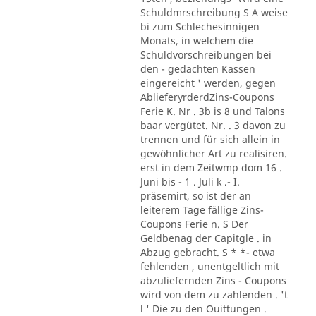
Schuldmrschreibung S A weise
bi zum Schlechesinnigen
Monats, in welchem die
Schuldvorschreibungen bei
den - gedachten Kassen
eingereicht ' werden, gegen
AblieferyrderdZins-Coupons
Ferie K. Nr . 3b is 8 und Talons
baar vergütet. Nr. . 3 davon zu
trennen und für sich allein in
gewöhnlicher Art zu realisiren.
erst in dem Zeitwmp dom 16 .
Juni bis - 1 . Juli k .- I.
präsemirt, so ist der an
leiterem Tage fällige Zins-
Coupons Ferie n. S Der
Geldbenag der Capitgle . in
Abzug gebracht. S * *- etwa
fehlenden , unentgeltlich mit
abzuliefernden Zins - Coupons
wird von dem zu zahlenden . 't
l ' Die zu den Ouittungen .