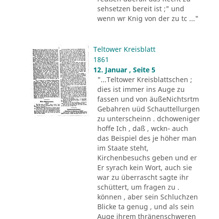
sehsetzen bereit ist ;" und
wenn wr Knig von der zu tc ..."
Teltower Kreisblatt
1861
12. Januar , Seite 5
"...Teltower Kreisblattschen ;
dies ist immer ins Auge zu
fassen und von äußeNichtsrtm
Gebahren uüd Schauttellurgen
zu unterscheinn . dchoweniger
hoffe Ich , daß , wckn- auch
das Beispiel des je höher man
im Staate steht,
Kirchenbesuchs geben und er
Er syrach kein Wort, auch sie
war zu überrascht sagte ihr
schüttert, um fragen zu .
können , aber sein Schluchzen
Blicke ta genug , und als sein
Auge ihrem thränenschweren