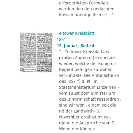
erforderlichen Formulare
werden don den gedachten
Kassen unentgeltlich ve ..."
Teltower Kreisblatt
1861
12. Januar , Seite 4
"...Teltower Kreisblatt4 w
grußen Zügen d (e rnndsäze
wieder, welche der König ols
Regent befolgen zu wollen
verkündete. Die Antonache an
das l858 ") d. Pl . in
Staatsministerium Einzelnen -
vom zuust dom Ministerium
des Innnrm schaft ressortiren ,
sind wir won . einem seit die
nd der Landwirth- 8.
November ergänzt im was
gjebt. die Anspruche vom 7 .
Wenn der König v