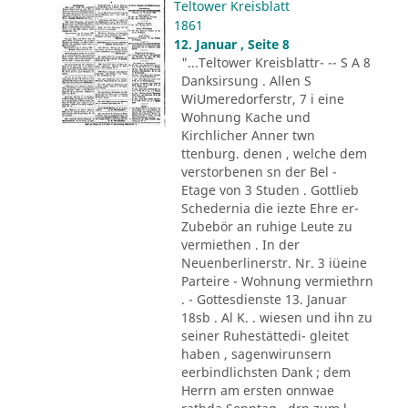
Teltower Kreisblatt
1861
12. Januar , Seite 8
"...Teltower Kreisblattr- -- S A 8
Danksirsung . Allen S
WiUmeredorferstr, 7 i eine
Wohnung Kache und
Kirchlicher Anner twn
ttenburg. denen , welche dem
verstorbenen sn der Bel -
Etage von 3 Studen . Gottlieb
Schedernia die iezte Ehre er-
Zubebör an ruhige Leute zu
vermiethen . In der
Neuenberlinerstr. Nr. 3 iüeine
Parteire - Wohnung vermiethrn
. - Gottesdienste 13. Januar
18sb . Al K. . wiesen und ihn zu
seiner Ruhestättedi- gleitet
haben , sagenwirunsern
eerbindlichsten Dank ; dem
Herrn am ersten onnwae