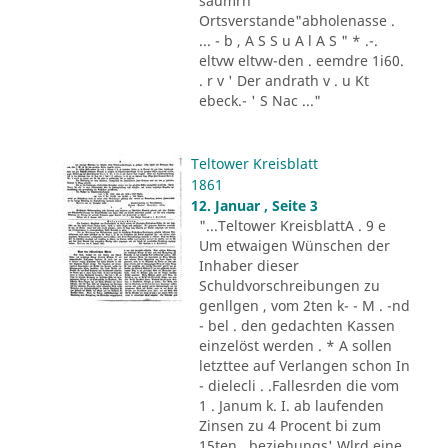
säumrn
Ortsverstande"abholenasse .
... - b , A S S u A l A S " * .-.
eltvw eltvw-den . eemdre 1i60.
. r v ' Der andrath v . u Kt
ebeck.- ' S Nac ..."
Teltower Kreisblatt
1861
12. Januar , Seite 3
"...Teltower KreisblattA . 9 e
Um etwaigen Wünschen der
Inhaber dieser
Schuldvorschreibungen zu
genllgen , vom 2ten k- - M . -nd
- bel . den gedachten Kassen
einzelöst werden . * A sollen
letzttee auf Verlangen schon In
- dielecli . .Fallesrden die vom
1 . Janum k. I. ab laufenden
Zinsen zu 4 Procent bi zum
15ten , beziehungs' Wlrd eine