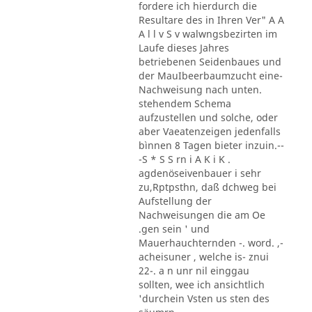
fordere ich hierdurch die
Resultare des in Ihren Ver" A A
A l l v S v walwngsbezirten im
Laufe dieses Jahres
betriebenen Seidenbaues und
der MauIbeerbaumzucht eine-
Nachweisung nach unten.
stehendem Schema
aufzustellen und solche, oder
aber Vaeatenzeigen jedenfalls
bìnnen 8 Tagen bieter inzuin.--
-S * S S rn i A K i K .
agdenöseivenbauer i sehr
zu,Rptpsthn, daß dchweg bei
Aufstellung der
Nachweisungen die am Oe
.gen sein ' und
Mauerhauchternden -. word. ,-
acheisuner , welche is- znui
22-. a n unr nil einggau
sollten, wee ich ansichtlich
'durchein Vsten us sten des