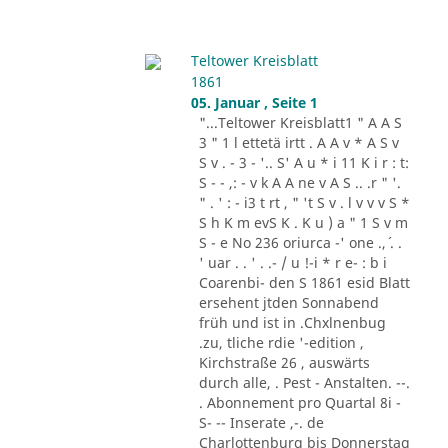
Teltower Kreisblatt
1861
05. Januar , Seite 1
"...Teltower Kreisblatt1 " A A S
3 " 1 l ettetä irtt . A A v * A S v
S v . - 3 - '.. S' A u * i 11 K i r : t:
S - - ,: - v k A A ne v A S .. .r " '.
" . ' : - i3 t rt , " 't S v . l v v v S *
S h K m evS K . K u ) a " 1 S v m
S - e No 236 oriurca -' one .,´ . .
' uar . . ' . .- / u !-i * r e- : b i
Coarenbi- den S 1861 esid Blatt
ersehent jtden Sonnabend
früh und ist in .Chxlnenbug
.zu, tliche rdie '-edition ,
Kirchstraße 26 , auswärts
durch alle, . Pest - Anstalten. --.
. Abonnement pro Quartal 8i -
S- -- Inserate ,-. de
Charlottenburg bis Donnerstag