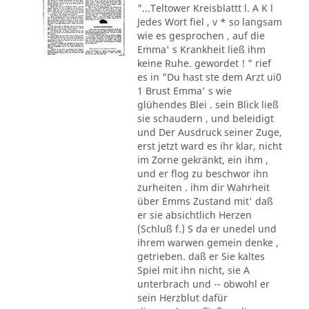
"...Teltower Kreisblattt l. A K l
Jedes Wort fiel , v * so langsam
wie es gesprochen , auf die
Emma' s Krankheit ließ ihm
keine Ruhe. gewordet ! " rief
es in "Du hast ste dem Arzt ui0
1 Brust Emma' s wie
glühendes Blei . sein Blick ließ
sie schaudern , und beleidigt
und Der Ausdruck seiner Zuge,
erst jetzt ward es ihr klar, nicht
im Zorne gekränkt, ein ihm ,
und er flog zu beschwor ihn
zurheiten . ihm dir Wahrheit
über Emms Zustand mit' daß
er sie absichtlich Herzen
(Schluß f.) S da er unedel und
ihrem warwen gemein denke ,
getrieben. daß er Sie kaltes
Spiel mit ihn nicht, sie A
unterbrach und -- obwohl er
sein Herzblut dafür