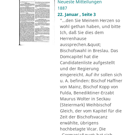
Neueste Mitteilungen
1887
22. Januar , Seite 3
"...den Sie Meinem Herzen so
wohl gethan haben, und bitte
Ich, daß Sie dies dem
Herrenhause
aussprechen.&quot;
Bischofswahl in Breslau. Das
Domcapitel hat die
Candidatenliste aufgestellt
und der Regierung
eingereicht. Auf ihr sollen sich
u. A. befinden: Bischof Haffner
von Mainz, Bischof Kopp von
Fulda, Benediktiner-Erzabt
Maurus Wolter in Seckau
(Steiermark) Weihbischof
Gleich, der vom Kapitel für die
Zeit der Bischofsvacanz
erwählte, übrigens
hochbetagte Vicar. Die
„Germania&quot; hat sich