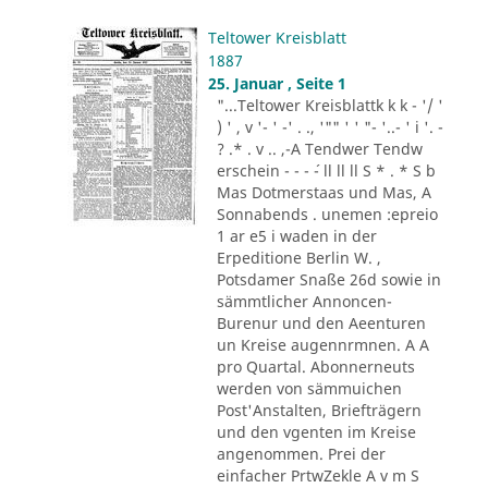
Teltower Kreisblatt
1887
25. Januar , Seite 1
"...Teltower Kreisblattk k k - '/ '
) ' , v '- ' -' . ., '"" ' ' "- '..- ' i '. -
? .* . v .. ,-A Tendwer Tendw
erschein - - - ´- ll ll ll S * . * S b
Mas Dotmerstaas und Mas, A
Sonnabends . unemen :epreio
1 ar e5 i waden in der
Erpeditione Berlin W. ,
Potsdamer Snaße 26d sowie in
sämmtlicher Annoncen-
Burenur und den Aeenturen
un Kreise augennrmnen. A A
pro Quartal. Abonnerneuts
werden von sämmuichen
Post'Anstalten, Briefträgern
und den vgenten im Kreise
angenommen. Prei der
einfacher PrtwZekle A v m S