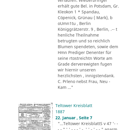
verlaufen. Wiederbringer
erhält gute Bel. in Potsdam, Gr.
Kleokon 1 * Spandau,
Cöpenick, Grünau ( Mark), b
oUmn1tu , Berlin
Königgrätzerstr. 9 , Berlin, .-- t
henliche Theilnahme
betrugten und so reichlich
Blumen spendeten, sowie dem
Hmn Prediger Denenter für
seine rtostreichtn Worte am
Grade derverewigten fugen
wir hiernir unseren
herzlichsten , innigstendank.
C. Prleno nebst Frau, Neu -
Kam ..."
Teltower Kreisblatt
1887
22. Januar , Seite 7
"...Teltower KreisblattS v 47 '- -
- - " ' ' - - - ' -. ' ' - ' -.-." agarm