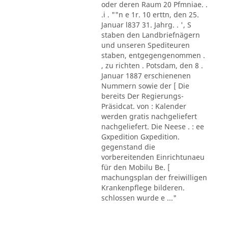
oder deren Raum 20 Pfmniae. .
.i . ""n e 1r. 10 erttn, den 25.
Januar l837 31. Jahrg. . ', S
staben den Landbriefnägern
und unseren Spediteuren
staben, entgegengenommen .
, zu richten . Potsdam, den 8 .
Januar 1887 erschienenen
Nummern sowie der [ Die
bereits Der Regierungs-
Präsidcat. von : Kalender
werden gratis nachgeliefert
nachgeliefert. Die Neese . : ee
Gxpedition Gxpedition.
gegenstand die
vorbereitenden Einrichtunaeu
für den Mobilu Be. [
machungsplan der freiwilligen
Krankenpflege bilderen.
schlossen wurde e ..."