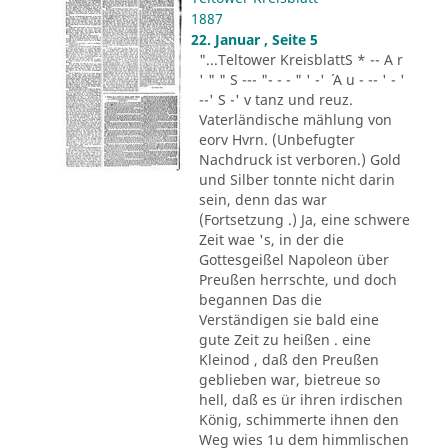
1887
22. Januar , Seite 5
"...Teltower KreisblattS * -- A r
' " " S --- "- - - " ' -' ´ A u - -- ' - '
--' S -' v tanz und reuz.
Vaterländische mählung von
eorv Hvrn. (Unbefugter
Nachdruck ist verboren.) Gold
und Silber tonnte nicht darin
sein, denn das war
(Fortsetzung .) Ja, eine schwere
Zeit wae 's, in der die
Gottesgeißel Napoleon über
Preußen herrschte, und doch
begannen Das die
Verständigen sie bald eine
gute Zeit zu heißen . eine
Kleinod , daß den Preußen
geblieben war, bietreue so
hell, daß es ür ihren irdischen
König, schimmerte ihnen den
Weg wies 1u dem himmlischen