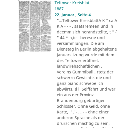
Teltower Kreisblatt
1887
22. Januar , Seite 4
"...Teltower KreisblattA K " ca A
K A - - - . saataremeen und ih
deemm sich herandstellte, t " ´-
" 44 * n,ie - beresne und
versammlungen. Die am
Dienstag in Berlin abgehaltene
Januarsitzung wurde mit dem
des Teltower eröffnet.
landwirehschaftlichen .
Vereins Gummiball , rtotz der
schwerrn Gewichte, die und
ganz piano schwebe ich
abwärts. !i ll Seiffahrt und war
ein aus der Provinz
Brandenburg geburtiger
Schlosser. Ohne Geld, ohne
Karte, .' .'- . , - - ohne einer
andernn Sprache als der
drurschen mächtig zu sein,