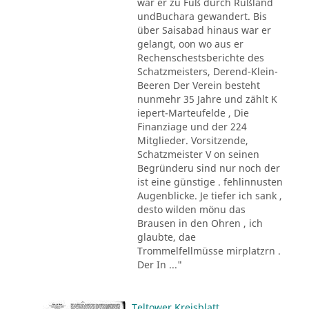
war er zu Fuß durch Rußland
undBuchara gewandert. Bis
über Saisabad hinaus war er
gelangt, oon wo aus er
Rechenschestsberichte des
Schatzmeisters, Derend-Klein-
Beeren Der Verein besteht
nunmehr 35 Jahre und zählt K
iepert-Marteufelde , Die
Finanziage und der 224
Mitglieder. Vorsitzende,
Schatzmeister V on seinen
Begründeru sind nur noch der
ist eine günstige . fehlinnusten
Augenblicke. Je tiefer ich sank ,
desto wilden mönu das
Brausen in den Ohren , ich
glaubte, dae
Trommelfellmüsse mirplatzrn .
Der In ..."
Teltower Kreisblatt