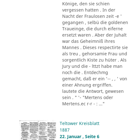
Könige, den sie schien
vergessen hatten . In der
Nacht der Fraulosen zeit -e '
gegangen , selbü die goldenen
Traueinge, die durch eiferne
ersetzt waren . Aber der Juhalt
war das Geheimniß ihres
Mannes . Dieses respectirte sie
als treu , gehorsamie Frau und
sorgentlich Kiste zu hüter . Als
Jury und die - lttzt habe man
noch die . Entdechmg
gemacht, daß er ein '-- , , ' von
einer Ahnung ergriffen.
lautete die Antwort, gewesen
sein . " '- "Mertens oder
Mertens.ec r-r - : ..."
Teltower Kreisblatt
1887
22. Januar , Seite 6