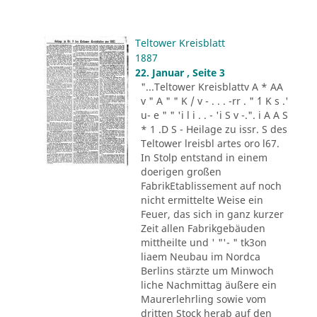
Teltower Kreisblatt
1887
22. Januar , Seite 3
"...Teltower Kreisblattv A * AA
v " A " " K / v - . . . -rr . " ´1 K s .'
u- e " " 'i l i . . - 'i S v -.". i A A S
* 1 .D S - Heilage zu issr. S des
Teltower lreisbl artes oro l67.
In Stolp entstand in einem
doerigen großen
FabrikEtablissement auf noch
nicht ermittelte Weise ein
Feuer, das sich in ganz kurzer
Zeit allen Fabrikgebäuden
mittheilte und ' "'- " tk3on
liaem Neubau im Nordca
Berlins stärzte um Minwoch
liche Nachmittag äußere ein
Maurerlehrling sowie vom
dritten Stock herab auf den