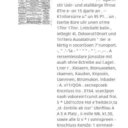
stir Uolr- und etall8ärge lfrnse
8Tre e- on 15 äJarle an . --
K1nllorsürre u" un 95 P1. . un .
Isertie 8üre ulir unen o1me
17lnr 17lnr. l,nttclieltt belin ,
ietIegtr 4l, Doloorut10nort und
1n1tero Auoatatrum ' :ter :e
kèrtig n socori5oen 7'runoport.
-, " .'-'la - " ' " " - " ', -- ,-- . A
rersemlessdare Jünsütze mit
auah ohne 8ctreibe aui l.ager.
t.ner r . Xleiaern, 8tonuaoeken,
ckaenen, Kaudon, Knpsoin,
Uannnen, 8trümukon. lnbader
: A. v11rQOA . secnepcoeb
Kncnluss lro . 0164. vcan3pon
naoh voborein1cunst anad froi.
S * L0d1ic´ctre Hol e'heitde:ir,ta
,st -Isntiile ab issr' Ubnftlou A
A S A Platz , ii mille Mk. k1,50,
sowie alle lz v * i sonnspreen -
Knschluss KemZe: 1 eirnneol-