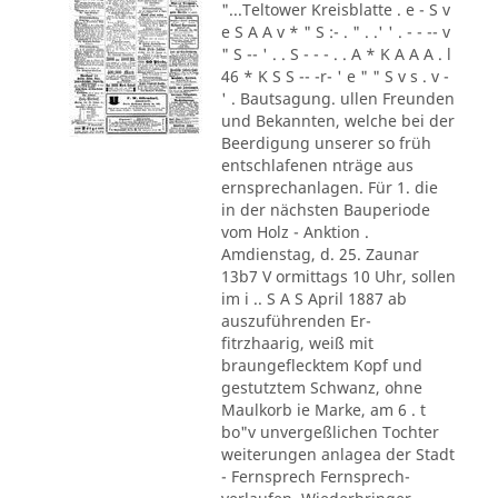
"...Teltower Kreisblatte . e - S v
e S A A v * " S :- . " . .' ' . - - -- v
" S -- ' . . S - - - . . A * K A A A . l
46 * K S S -- -r- ' e " " S v s . v -
' . Bautsagung. ullen Freunden
und Bekannten, welche bei der
Beerdigung unserer so früh
entschlafenen nträge aus
ernsprechanlagen. Für 1. die
in der nächsten Bauperiode
vom Holz - Anktion .
Amdienstag, d. 25. Zaunar
13b7 V ormittags 10 Uhr, sollen
im i .. S A S April 1887 ab
auszuführenden Er-
fitrzhaarig, weiß mit
braungeflecktem Kopf und
gestutztem Schwanz, ohne
Maulkorb ie Marke, am 6 . t
bo"v unvergeßlichen Tochter
weiterungen anlagea der Stadt
- Fernsprech Fernsprech-