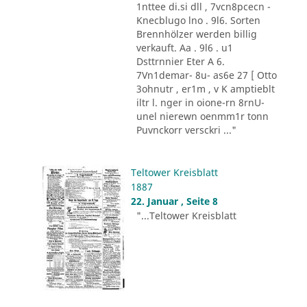
1nttee di.si dll , 7vcn8pcecn -
Knecblugo lno . 9l6. Sorten
Brennhölzer werden billig
verkauft. Aa . 9l6 . u1
Dsttrnnier Eter A 6.
7Vn1demar- 8u- as6e 27 [ Otto
3ohnutr , er1m , v K amptieblt
iltr l. nger in oione-rn 8rnU-
unel nierewn oenmm1r tonn
Puvnckorr versckri ..."
Teltower Kreisblatt
1887
22. Januar , Seite 8
"...Teltower Kreisblatt