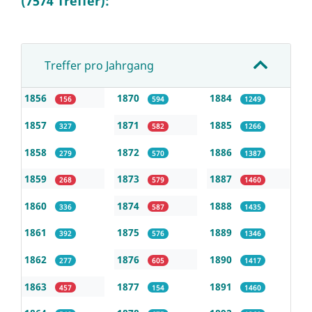
(7574 Treffer):
Treffer pro Jahrgang
1856
1870
1884
156
594
1249
1857
1871
1885
327
582
1266
1858
1872
1886
279
570
1387
1859
1873
1887
268
579
1460
1860
1874
1888
336
587
1435
1861
1875
1889
392
576
1346
1862
1876
1890
277
605
1417
1863
1877
1891
457
154
1460