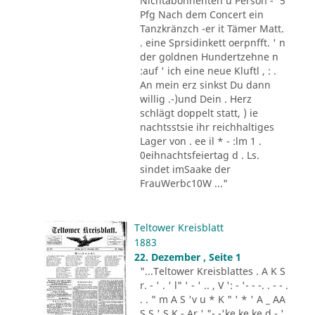
Nichtabonnenten u Person -' 5
Pfg Nach dem Concert ein
Tanzkränzch -er it Tämer Matt.
. eine Sprsidinkett oerpnfft. ' n
der goldnen Hundertzehne n
:auf ' ich eine neue Kluftl , : .
An mein erz sinkst Du dann
willig .-)und Dein . Herz
schlägt doppelt statt, ) ie
nachtsstsie ihr reichhaltiges
Lager von . ee il * - :lm 1 .
0eihnachtsfeiertag d . Ls.
sindet imSaake der
FrauWerbc10W ..."
Teltower Kreisblatt
1883
22. Dezember , Seite 1
"...Teltower Kreisblattes . A K S
r. - ' . ' l" ' - ' .. , V ': - '- - -. . - - .
. . " m A S 'v u * K " ' * ' A _ AA
S S ' S K - Ar ' "- -'ke ke ke d - '