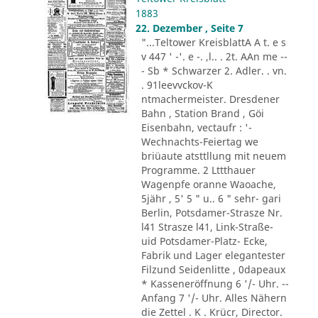
1883
22. Dezember , Seite 7
"...Teltower KreisblattA A t. e s
v 447 ' -'. e -. ,l.. . 2t. AAn me --
- Sb * Schwarzer 2. Adler. . vn.
. 91leevvckov-K
ntmachermeister. Dresdener
Bahn , Station Brand , Göi
Eisenbahn, vectaufr : '-
Wechnachts-Feiertag we
briüaute atsttllung mit neuem
Programme. 2 Lttthauer
Wagenpfe oranne Waoache,
5jähr , 5' 5 " u.. 6 " sehr- gari
Berlin, Potsdamer-Strasze Nr.
l41 Strasze l41, Link-Straße-
uid Potsdamer-Platz- Ecke,
Fabrik und Lager elegantester
Filzund Seidenlitte , 0dapeaux
* Kasseneröffnung 6 '/- Uhr. --
Anfang 7 '/- Uhr. Alles Nähern
die Zettel . K . Krücr, Director.