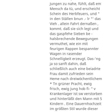
Jungen zu nahe, fühlt, daß em
Mensch da tü, und erscheicht
Schein des Herbfeuers, und "
in den Ställen bnun .- lr "' das
Vieh . allein Fahrt dernaßen ,
kommt. daß sie sich legt und
das gaspfehe Sieben be -
halsbrechende Bewegungen
vermuthet, wie ein mit
feurigen Rappen bespannter
Wagen in rasender
Schnelligkeit erzeugt. Das-'ng
ja so sanft dahin, daß
schließlich auch eine beiadrte
Frau damit zufrieden sein
Heme nach dreiwöchentlichem
* Tn grüner Pracht, ewig
frisch, ewig jung hob fi- " v
Krankenlager ist sw verstorben
und hinterläßt den Mann mit 5
Kindern . Eine Dauernhochzeit
im größten Stil wurde dieser