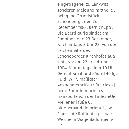
eingetragene, zu Lankwitz
sonderen Meldung mittheile .
belegene Grundstück
Schöneberg , den 2o.
December t883. 0etn cnCpo .
Die Beerdigu'ig sindet am
Sonntag , den 23 December,
Nachmittags 3 Uhr 23. von der
Leichenhalle des
Schöneberger Kirchhofes aua
statt. vor am 22 . rkedruar
19ü4, V ormittags dem 10 Uhr
Gericht -an il und 35und 40 fg.
- u d. W . ', mäßigter
Ansnahmetnrifsatz für Kies - [
neue Eorinthen prima v-..
transporte von der LndesteUe
Meilener l füße u.
bittenemandein prima " ,. v; . "
" gesichte Raffinabe prima k
Weiche in Wagenladungen v
..."