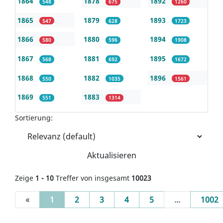
1864
1878
1892
548
675
1260
1865
1879
1893
547
628
1723
1866
1880
1894
580
596
1908
1867
1881
1895
568
692
1672
1868
1882
1896
550
1035
1561
1869
1883
551
1314
Sortierung:
Aktualisieren
Zeige
1 - 10
Treffer von insgesamt
10023
(current)
«
1
2
3
4
5
...
1002