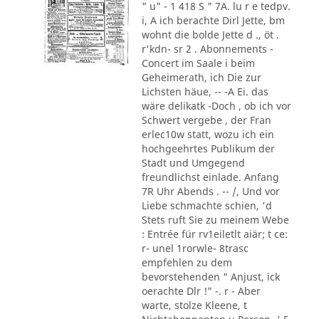
" u" - 1 418 S " 7A. lu r e tedpv.
i, A ich berachte Dirl Jette, bm
wohnt die bolde Jette d ., öt .
r'kdn- sr 2 . Abonnements -
Concert im Saale i beim
Geheimerath, ich Die zur
Lichsten häue, -- -A Ei. das
wäre delikatk -Doch , ob ich vor
Schwert vergebe , der Fran
erlec10w statt, wozu ich ein
hochgeehrtes Publikum der
Stadt und Umgegend
freundlichst einlade. Anfang
7R Uhr Abends . -- /, Und vor
Liebe schmachte schien, 'd
Stets ruft Sie zu meinem Webe
: Entrée für rv1eiletlt aiär; t ce:
r- unel 1rorwle- 8trasc
empfehlen zu dem
bevorstehenden " Anjust, ick
oerachte Dlr !" -. r - Aber
warte, stolze Kleene, t