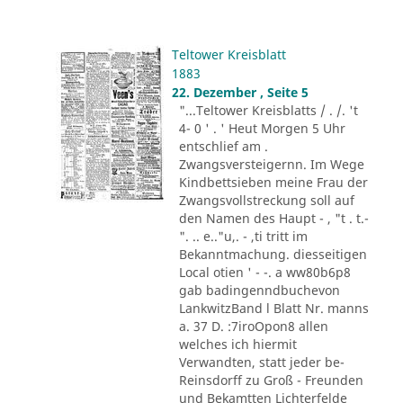
Teltower Kreisblatt
1883
22. Dezember , Seite 5
"...Teltower Kreisblatts / . /. 't
4- 0 ' . ' Heut Morgen 5 Uhr
entschlief am .
Zwangsversteigernn. Im Wege
Kindbettsieben meine Frau der
Zwangsvollstreckung soll auf
den Namen des Haupt - , "t . t.-
". .. e.."u,. - ,ti tritt im
Bekanntmachung. diesseitigen
Local otien ' - -. a ww80b6p8
gab badingenndbuchevon
LankwitzBand l Blatt Nr. manns
a. 37 D. :7iroOpon8 allen
welches ich hiermit
Verwandten, statt jeder be-
Reinsdorff zu Groß - Freunden
und Bekamtten Lichterfelde