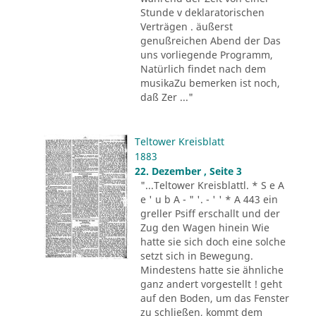
Stunde v deklaratorischen
Verträgen . äußerst
genußreichen Abend der Das
uns vorliegende Programm,
Natürlich findet nach dem
musikaZu bemerken ist noch,
daß Zer ..."
Teltower Kreisblatt
1883
22. Dezember , Seite 3
"...Teltower Kreisblattl. * S e A
e ' u b A - " '. - ' ' * A 443 ein
greller Psiff erschallt und der
Zug den Wagen hinein Wie
hatte sie sich doch eine solche
setzt sich in Bewegung.
Mindestens hatte sie ähnliche
ganz andert vorgestellt ! geht
auf den Boden, um das Fenster
zu schließen, kommt dem