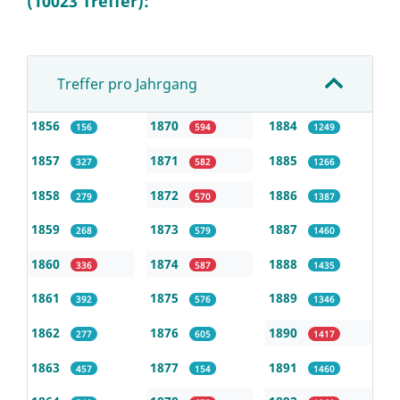
(10023 Treffer):
Treffer pro Jahrgang
1856
1870
1884
156
594
1249
1857
1871
1885
327
582
1266
1858
1872
1886
279
570
1387
1859
1873
1887
268
579
1460
1860
1874
1888
336
587
1435
1861
1875
1889
392
576
1346
1862
1876
1890
277
605
1417
1863
1877
1891
457
154
1460