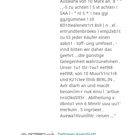
Auswahk von 10 Mark an. d " "
. ,-S zu achten ! S vt achten !
SAA l - " nl S * ! nea ggi
ggzgümmee ! s9
8D1tteelenetr1rt 8s9 ( n . el .
ertrundtenbröeko ) empZeb1t
zu SS jeder Käufer einen
aabn1 - toff- ung umfoast , -
innd bitten wir daher das
geehrt ...die günstige
Gelegenheit wahrzunehmen .
Unser 1u1 tSr-1vu1 eet9t8
eet9t8, von 10 MuurS1nc1r8
und Kz1ctee lllnb BERL.IN ,
Avlr dlarh an und macdt
besonclm-r nuk einu l 'artlue
nrüOkoSttSr . Abtheilung v.
dbnto1 vnn 6 Mmrtr uuu uu1'
merkum . S ingröeet .
Auewa1tlzuiiillitr. reisen ..."
Teltower Kreisblatt