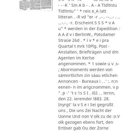
- - -K ' Sm A b - . A - A Tldltntu
Tldltntu" ' * reis e_A latt
litteran . -R vd "er -r ..-.. --...- . ..
...-.-.. -r. Erscheint S S S * v A
u" * werden in der Expedition :
A A d v i BerlinW., Potsdamer
Straüe 26d . * i v * e i pra
Quartal t mrk 10Plg. Post -
Anstalten, Briefträgen und dm
Agenten im Kerlse
angenommen. * 1 sowie u v .s-
; Abormoments werden von
sämnrtlichm zin säau etlichen
Annoncen - Bureaux i . .' :. n:n
eenen- n im arigcnommen. v p
" .p -' 't s 1s S I . i02 . . lernn,
den 22. ieremder l883. 28.
Inyrgt' la v S e i Sei gegrüßt
uns , Die uns Zei Nacht der
Uonne Und non V olk zu de :o V
olk gezogen ebens fort, den
Ertöser gab Ou der Zorne