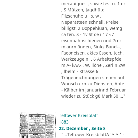
mecauiques , sowie fest u. 1 er
, S Mützen, Jagdhüte ,
Filzschuhe u . s. w .
Neparatteen schnell. Preise
billigst. 2 Doppehiuan, wemg
ca ten. S - 1v St oe i ' 7 <7
eisenbahnschienen nnd 7rer
m anrn ängen, Sinlo, Band--,
Faeoneisen, aktes Essen, tech,
Werkzeuge n. . 6 Arbeitspfde
m A- kAA-.. W. liöne , Zerlin ZW
, lbelm - 8trasse 6
Trägeneichnungen stehen auf
Wunsch ern zu Diensten. Abfe
- Kälber im Januarinnd Februar
wieder zu Stück g0 Mark 50 ..."
Teltower Kreisblatt
1883
22. Dezember , Seite 8
"...Teltower KreisblattA '* * ' -