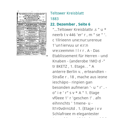
Teltower Kreisblatt
1883
22. Dezember , Seite 6
"...Teltower Kreisblattv .s " u *
neerb t v 446 'er' r , m " se " '.
c 1llrieenn une:nur:urereue
1'un1iervuu ur e:r:n
vre:ceemmn ! l r r . A - Das
Etablissement für Herren - und
Knaben - (anderobe 1MO d -"
tr 8KETZ , 1. Etage. . " A
anterre Berlin v. , erteandten -
Straße r . 18 , mache aus ieone
ieschäpo - rinpien gan
besonden aufmeran '- u " r' . -
o" i e ' r" s v * A " 1. Etage
vf0eee 1' r 'geschen !' . afn
eihnnchts ' 1mene- u -
lt1r0vdrnUtd . 1. (Etage i v v
Schlafroee m elegantester