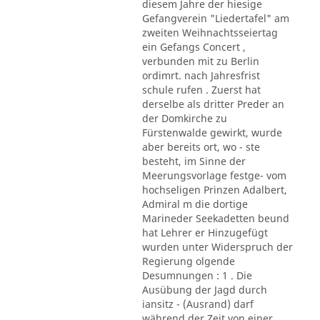
diesem Jahre der hiesige
Gefangverein "Liedertafel" am
zweiten Weihnachtsseiertag
ein Gefangs Concert ,
verbunden mit zu Berlin
ordimrt. nach Jahresfrist
schule rufen . Zuerst hat
derselbe als dritter Preder an
der Domkirche zu
Fürstenwalde gewirkt, wurde
aber bereits ort, wo - ste
besteht, im Sinne der
Meerungsvorlage festge- vom
hochseligen Prinzen Adalbert,
Admiral m die dortige
Marineder Seekadetten beund
hat Lehrer er Hinzugefügt
wurden unter Widerspruch der
Regierung olgende
Desumnungen : 1 . Die
Ausübung der Jagd durch
iansitz - (Ausrand) darf
während der Zeit von einer