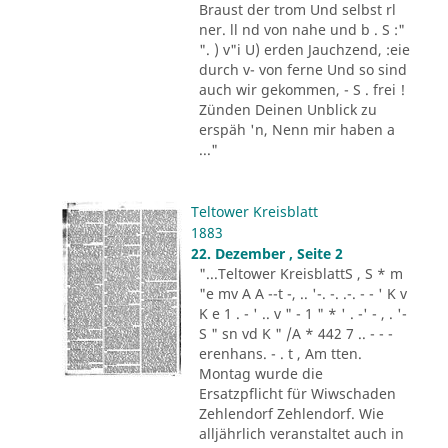
Braust der trom Und selbst rl
ner. ll nd von nahe und b . S :"
". ) v"i U) erden Jauchzend, :eie
durch v- von ferne Und so sind
auch wir gekommen, - S . frei !
Zünden Deinen Unblick zu
erspäh 'n, Nenn mir haben a
..."
Teltower Kreisblatt
1883
22. Dezember , Seite 2
"...Teltower KreisblattS , S * m
"e mv A A --t -, .. '-. -. .-. - - ' K v
K e 1 . - ' .. v " - 1 " * ' . -' - , . '-
S " sn vd K " /A * 442 7 .. - - -
erenhans. - . t , Am tten.
Montag wurde die
Ersatzpflicht für Wiwschaden
Zehlendorf Zehlendorf. Wie
alljährlich veranstaltet auch in