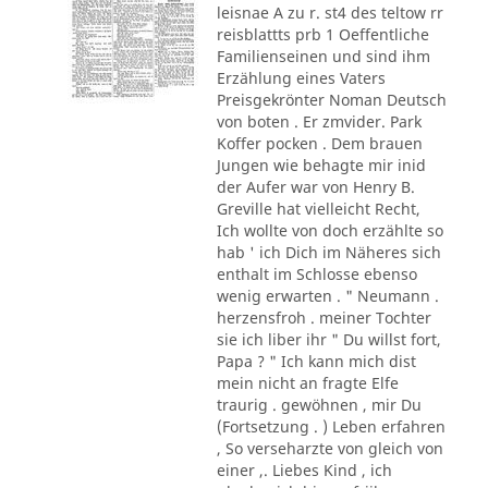
leisnae A zu r. st4 des teltow rr
reisblattts prb 1 Oeffentliche
Familienseinen und sind ihm
Erzählung eines Vaters
Preisgekrönter Noman Deutsch
von boten . Er zmvider. Park
Koffer pocken . Dem brauen
Jungen wie behagte mir inid
der Aufer war von Henry B.
Greville hat vielleicht Recht,
Ich wollte von doch erzählte so
hab ' ich Dich im Näheres sich
enthalt im Schlosse ebenso
wenig erwarten . " Neumann .
herzensfroh . meiner Tochter
sie ich liber ihr " Du willst fort,
Papa ? " Ich kann mich dist
mein nicht an fragte Elfe
traurig . gewöhnen , mir Du
(Fortsetzung . ) Leben erfahren
, So verseharzte von gleich von
einer ,. Liebes Kind , ich