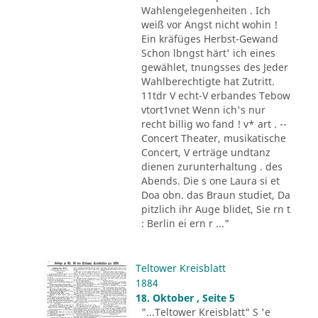
Wahlengelegenheiten . Ich
weiß vor Angst nicht wohin !
Ein kräfüges Herbst-Gewand
Schon lbngst härt' ich eines
gewählet, tnungsses des Jeder
Wahlberechtigte hat Zutritt.
11tdr V echt-V erbandes Tebow
vtort1vnet Wenn ich's nur
recht billig wo fand ! v* art . --
Concert Theater, musikatische
Concert, V erträge undtanz
dienen zurunterhaltung . des
Abends. Die s one Laura si et
Doa obn. das Braun studiet, Da
pitzlich ihr Auge blidet, Sie rn t
: Berlin ei ern r ..."
Teltower Kreisblatt
1884
18. Oktober , Seite 5
"...Teltower Kreisblatt" S 'e