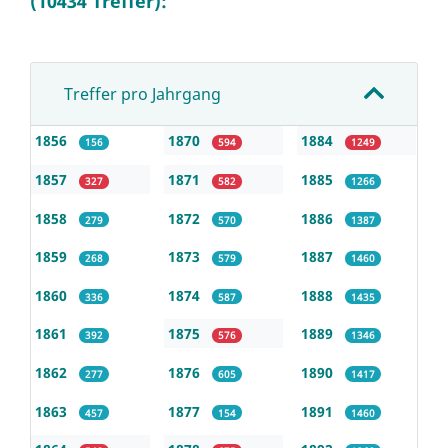
(10434 Treffer):
Treffer pro Jahrgang
1856
1870
1884
156
594
1249
1857
1871
1885
327
582
1266
1858
1872
1886
279
570
1387
1859
1873
1887
268
579
1460
1860
1874
1888
336
587
1435
1861
1875
1889
392
576
1346
1862
1876
1890
277
605
1417
1863
1877
1891
457
154
1460