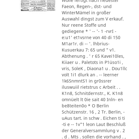
Wolle fertigt nach neuester
Faeon, ´Regen-, dst- und
WinterMämel in großer
Auswahl dingst zum V erkauf.
Nur reene Stoffe und
gediegene * ' -- '- 1 -rvrI -
e:u1' et1vsrne von 40 di 150
M1ar1r. di -- '. lhbrius-
Kusuerkau 7: 65 und " v1.
Abthenung . ' r 65 Kavei10les,
Kiiaer u . Paletots in P1üso1i ,
vris, SoleK , Diaona1 u . Dou1llc
volt 1i1 dlurk an . -- leerner
1k6SnmntS1 in gr0ssrer
iluswuiil rietstrus c Arbeit . .
K1n8, Schnitdernstr., K. K1n8
omnüelt lt 0ie sait 40 Inln- en
be8teiten0o * O Berlin
Schützenstr. 16 , 2 Tr. Berlin, -
uAus tart. in schw . Eichen ti ti
-ti e -- 1v"1 leon Laut Beschluß
der Generalversammlung v . 2
. d . Mts . sollen die vorhand . ,