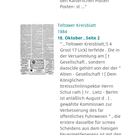
den Kaiserlichen Posten
Posten- st ..."
Teltower Kreisblatt
1884
18. Oktober , Seite 2
"...Teltower Kreisblatt,!) 4
Grost 17 Lick) terfelde . Die in
der Versammlung am [ t
Gesellschaft , sondern
daosclde gehört von der der "
Altien - Gesellschaft ! [ Dem
Königlichen
ttreisschnlinspektor Herrn
Schul rath ) 1r . Lietz - Berlm
ist anläßlich August d . I .
gewählte Kommisswn zur
Verbesserung des far
offentliches Fuhrwesen " , die
erstere dasselbe für scmeo
Scheidens aus dem hiesigen
Feuermeldenesens ist mit den