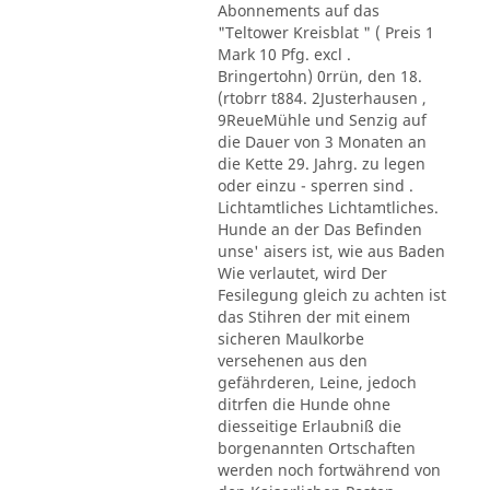
Abonnements auf das
"Teltower Kreisblat " ( Preis 1
Mark 10 Pfg. excl .
Bringertohn) 0rrün, den 18.
(rtobrr t884. 2Justerhausen ,
9ReueMühle und Senzig auf
die Dauer von 3 Monaten an
die Kette 29. Jahrg. zu legen
oder einzu - sperren sind .
Lichtamtliches Lichtamtliches.
Hunde an der Das Befinden
unse' aisers ist, wie aus Baden
Wie verlautet, wird Der
Fesilegung gleich zu achten ist
das Stihren der mit einem
sicheren Maulkorbe
versehenen aus den
gefährderen, Leine, jedoch
ditrfen die Hunde ohne
diesseitige Erlaubniß die
borgenannten Ortschaften
werden noch fortwährend von