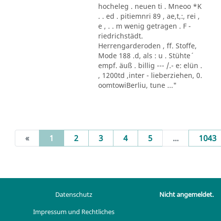
hocheleg . neuen ti . Mneoo *K
. . ed . pitiemnri 89 , ae,t,:, rei ,
e , . . m wenig getragen . F -
riedrichstädt.
Herrengarderoden , ff. Stoffe,
Mode 188 .d, als : u . Stühte´
empf. äuß . billig --- /.- e: elün .
, 1200td ,inter - lieberziehen, 0.
oomtowiBerliu, tune ..."
(current)
«
1
2
3
4
5
...
1043
Datenschutz
Nicht angemeldet.
Impressum und Rechtliches