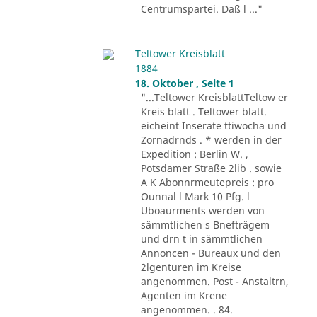
Centrumspartei. Daß l ..."
Teltower Kreisblatt
1884
18. Oktober , Seite 1
"...Teltower KreisblattTeltow er
Kreis blatt . Teltower blatt.
eicheint Inserate ttiwocha und
Zornadrnds . * werden in der
Expedition : Berlin W. ,
Potsdamer Straße 2lib . sowie
A K Abonnrmeutepreis : pro
Ounnal l Mark 10 Pfg. l
Uboaurments werden von
sämmtlichen s Bnefträgem
und drn t in sämmtlichen
Annoncen - Bureaux und den
2lgenturen im Kreise
angenommen. Post - Anstaltrn,
Agenten im Krene
angenommen. . 84.