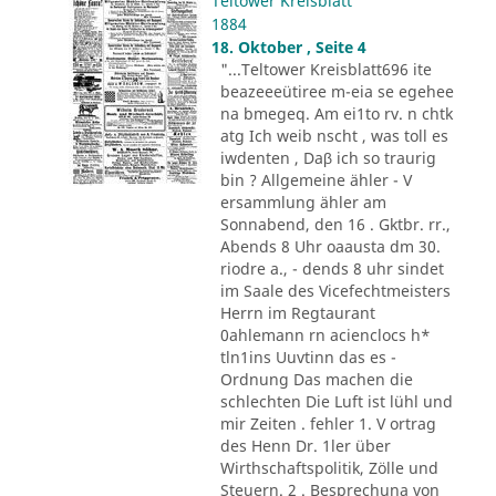
Teltower Kreisblatt
1884
18. Oktober , Seite 4
"...Teltower Kreisblatt696 ite
beazeeeütiree m-eia se egehee
na bmegeq. Am ei1to rv. n chtk
atg Ich weib nscht , was toll es
iwdenten , Daβ ich so traurig
bin ? Allgemeine ähler - V
ersammlung ähler am
Sonnabend, den 16 . Gktbr. rr.,
Abends 8 Uhr oaausta dm 30.
riodre a., - dends 8 uhr sindet
im Saale des Vicefechtmeisters
Herrn im Regtaurant
0ahlemann rn acienclocs h*
tln1ins Uuvtinn das es -
Ordnung Das machen die
schlechten Die Luft ist lühl und
mir Zeiten . fehler 1. V ortrag
des Henn Dr. 1ler über
Wirthschaftspolitik, Zölle und
Steuern. 2 . Besprechuna von