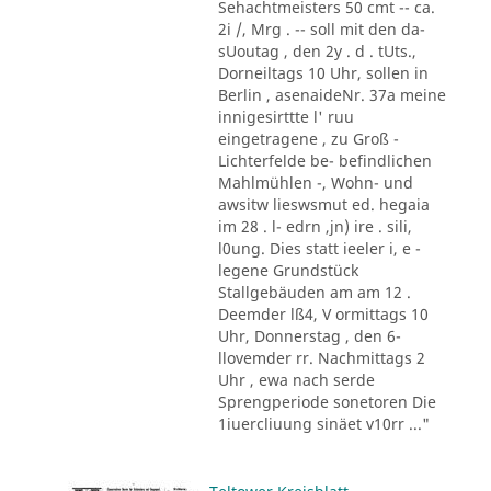
Sehachtmeisters 50 cmt -- ca.
2i /, Mrg . -- soll mit den da-
sUoutag , den 2y . d . tUts.,
Dorneiltags 10 Uhr, sollen in
Berlin , asenaideNr. 37a meine
innigesirttte l' ruu
eingetragene , zu Groß -
Lichterfelde be- befindlichen
Mahlmühlen -, Wohn- und
awsitw lieswsmut ed. hegaia
im 28 . l- edrn ,jn) ire . sili,
l0ung. Dies statt ieeler i, e -
legene Grundstück
Stallgebäuden am am 12 .
Deemder lß4, V ormittags 10
Uhr, Donnerstag , den 6-
llovemder rr. Nachmittags 2
Uhr , ewa nach serde
Sprengperiode sonetoren Die
1iuercliuung sinäet v10rr ..."