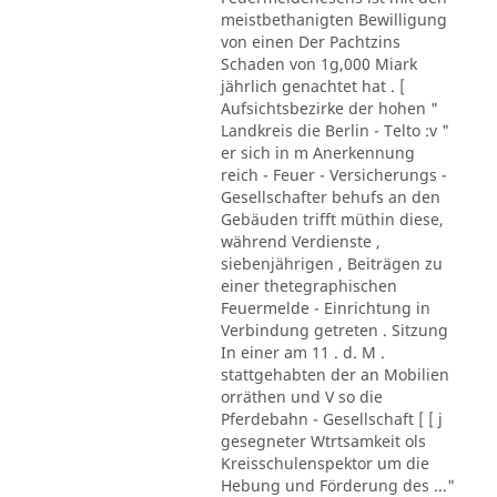
meistbethanigten Bewilligung
von einen Der Pachtzins
Schaden von 1g,000 Miark
jährlich genachtet hat . [
Aufsichtsbezirke der hohen "
Landkreis die Berlin - Telto :v "
er sich in m Anerkennung
reich - Feuer - Versicherungs -
Gesellschafter behufs an den
Gebäuden trifft müthin diese,
während Verdienste ,
siebenjährigen , Beiträgen zu
einer thetegraphischen
Feuermelde - Einrichtung in
Verbindung getreten . Sitzung
In einer am 11 . d. M .
stattgehabten der an Mobilien
orräthen und V so die
Pferdebahn - Gesellschaft [ [ j
gesegneter Wtrtsamkeit ols
Kreisschulenspektor um die
Hebung und Förderung des ..."