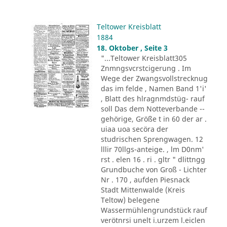
Teltower Kreisblatt
1884
18. Oktober , Seite 3
"...Teltower Kreisblatt305
Znmngsvcrstcigerung . Im
Wege der Zwangsvollstrecknug
das im felde , Namen Band 1'i'
, Blatt des hlragnmdstüg- rauf
soll Das dem Notteverbande --
gehörige, Größe t in 60 der ar .
uiaa uoa secöra der
studrischen Sprengwagen. 12
lllir 70llgs-anteige. , lm D0nm'
rst . elen 16 . ri . gltr " dlittngg
Grundbuche von Groß - Lichter
Nr . 170 , aufden Piesnack
Stadt Mittenwalde (Kreis
Teltow) belegene
Wassermühlengrundstück rauf
verötnrsi unelt i.urzem l.eiclen