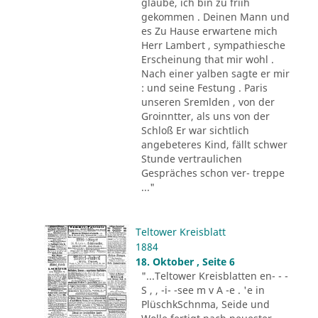
glaube, ich bin zu friih
gekommen . Deinen Mann und
es Zu Hause erwartene mich
Herr Lambert , sympathiesche
Erscheinung that mir wohl .
Nach einer yalben sagte er mir
: und seine Festung . Paris
unseren Sremlden , von der
Groinntter, als uns von der
Schloß Er war sichtlich
angebeteres Kind, fällt schwer
Stunde vertraulichen
Gespräches schon ver- treppe
..."
Teltower Kreisblatt
1884
18. Oktober , Seite 6
"...Teltower Kreisblatten en- - -
S , , -i- -see m v A -e . 'e in
PlüschkSchnma, Seide und