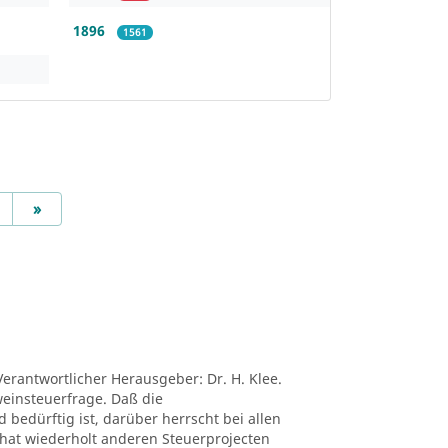
1896
1561
Next
»
Verantwortlicher Herausgeber: Dr. H. Klee.
tweinsteuerfrage. Daß die
edürftig ist, darüber herrscht bei allen
ei hat wiederholt anderen Steuerprojecten