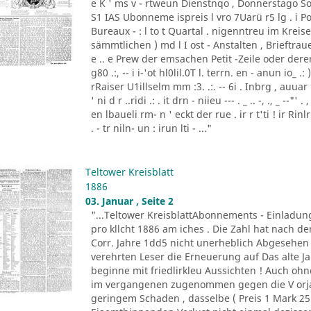
e K ' ms v - rtweun Dienstnqo , Donnerstago Son
S1 IAS Ubonneme ispreis l vro 7Uarü r5 lg . 
Bureaux - : l to t Quartal . nigenntreu im Kre
sämmtlichen ) md l I ost - Anstalten , Brieftraue
e .. e Prew der emsachen Petit -Zeile oder de
g80 .:, -- i i-'ot hl0lil.0T l. terrn. en - anun io_ .
rRaiser U1illselm mm :3. .:. -- 6i . Inbrg , auuar ld3
' ni d r ..ridi .: . it drn - niieu --- . _ .. -, ., _ --
en lbaueli rm- n ' eckt der rue . ir r t'ti ! ir Ri
. - tr niln- un : irun lti - ..."
Teltower Kreisblatt
1886
03. Januar , Seite 2
"...Teltower KreisblattAbonnements - Einladun
pro kllcht 1886 am iches . Die Zahl hat nach de
Corr. Jahre 1dd5 nicht unerheblich Abgesehen 
verehrten Leser die Erneuerung auf Das alte J
beginne mit friedlirkleu Aussichten ! Auch oh
im vergangenen zugenommen gegen die V orja
geringem Schaden , dasselbe ( Preis 1 Mark 25 P