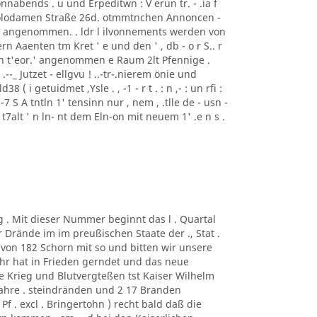
nabends . u und Erpeditwn : V erun tr. - .ia f
i Polodamen Straße 26d. otmmtnchen Annoncen -
ise angenommen. . ldr l ilvonnements werden von
rn Aaenten tm Kret ' e und den ' , db - o r S.. r
ren t'eor.' angenommen e Raum 2lt Pfennige .
: ) .--_ Jutzet - ellgvu ! ..-tr-.nierem önie und
8 ( i getuidmet ,Ysle . , -1 - r t . : n ,- : un rfi :
"' . , -7 S A tntln 1' tensinn nur , nem , .tlle de - usn -
nlr t7alt ' n ln- nt dem Eln-on mit neuem 1' .e n s .
g . Mit dieser Nummer beginnt das l . Quartal
r Drände im im preußischen Staate der ., Stat .
von 182 Schorn mit so und bitten wir unsere
ahr hat in Frieden gerndet und das neue
ne Krieg und Blutvergteßen tst Kaiser Wilhelm
hre . steindränden und 2 17 Branden
f . excl . Bringertohn ) recht bald daß die