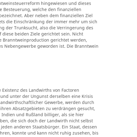
ntweinsteuerreform hingewiesen und dieses
ne Besteuerung, welche den finanziellen
bezeichnet. Aber neben dem finanziellen Ziel
tets die Einschränkung der immer mehr um sich
g der Trunksucht, also die Verringerung des
iese beiden Ziele gerichtet sein. Nicht
 Branntweinproduction gerichtet werden,
hes Nebengewerbe geworden ist. Die Branntwein
ie Existenz des Landwirths von Factoren
 und unter der Ungunst derselben eine Krisis
e landwirthschaftlicher Gewerbe, werden durch
ihren Absatzgebieten zu verdrängen gesucht,
 Indien und Rußland billiger, als sie hier
en, die sich doch der Landwirth nicht selbst
für jeden anderen Staatsbürger. Ein Staat, dessen
hren, konnte und kann nicht ruhig zusehen, bis