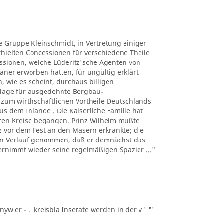
ie Gruppe Kleinschmidt, in Vertretung einiger
ielten Concessionen für verschiedene Theile
ssionen, welche Lüderitz'sche Agenten von
ner erworben hatten, für ungültig erklärt
, wie es scheint, durchaus billigen
lage für ausgedehnte Bergbau-
um wirthschaftlichen Vortheile Deutschlands
s dem Inlande . Die Kaiserliche Familie hat
eren Kreise begangen. Prinz Wilhelm mußte
urz vor dem Fest an den Masern erkrankte; die
den Verlauf genommen, daß er demnächst das
ernimmt wieder seine regelmäßigen Spazier ..."
nyw er - .. kreisbla Inserate werden in der v ' "'