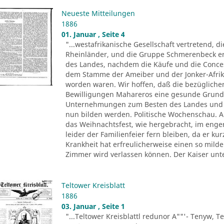
Neueste Mitteilungen
1886
01. Januar , Seite 4
"...westafrikanische Gesellschaft vertretend, d
Rheinländer, und die Gruppe Schmerenbeck erh
des Landes, nachdem die Käufe und die Conce
dem Stamme der Ameiber und der Jonker-Afrika
worden waren. Wir hoffen, daß die bezüglichen
Bewilligungen Mahareros eine gesunde Grund
Unternehmungen zum Besten des Landes und z
nun bilden werden. Politische Wochenschau. Au
das Weihnachtsfest, wie hergebracht, im eng
leider der Familienfeier fern bleiben, da er k
Krankheit hat erfreulicherweise einen so mil
Zimmer wird verlassen können. Der Kaiser unt
Teltower Kreisblatt
1886
03. Januar , Seite 1
"...Teltower Kreisblattl redunor A""'- Tenyw, Te