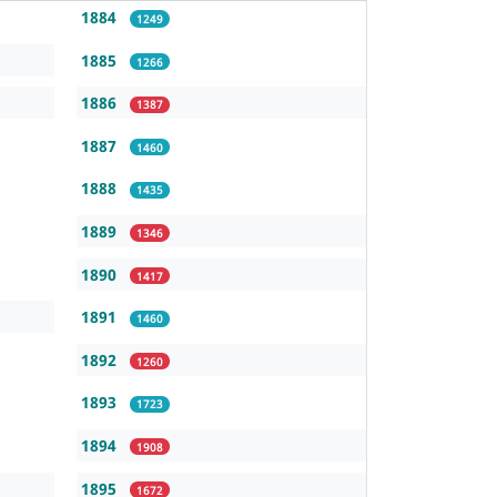
1884
1249
1885
1266
1886
1387
1887
1460
1888
1435
1889
1346
1890
1417
1891
1460
1892
1260
1893
1723
1894
1908
1895
1672