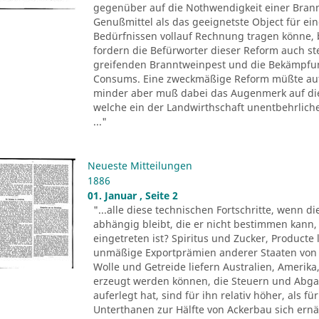
gegenüber auf die Nothwendigkeit einer Bran
Genußmittel als das geeignetste Object für ei
Bedürfnissen vollauf Rechnung tragen könne, 
fordern die Befürworter dieser Reform auch s
greifenden Branntweinpest und die Bekämpfun
Consums. Eine zweckmäßige Reform müßte auf d
minder aber muß dabei das Augenmerk auf die
welche ein der Landwirthschaft unentbehrlic
..."
Neueste Mitteilungen
1886
01. Januar , Seite 2
"...alle diese technischen Fortschritte, wenn d
abhängig bleibt, die er nicht bestimmen kann,
eingetreten ist? Spiritus und Zucker, Product
unmäßige Exportprämien anderer Staaten von 
Wolle und Getreide liefern Australien, Amerika,
erzeugt werden können, die Steuern und Abgab
auferlegt hat, sind für ihn relativ höher, als 
Unterthanen zur Hälfte von Ackerbau sich ernä