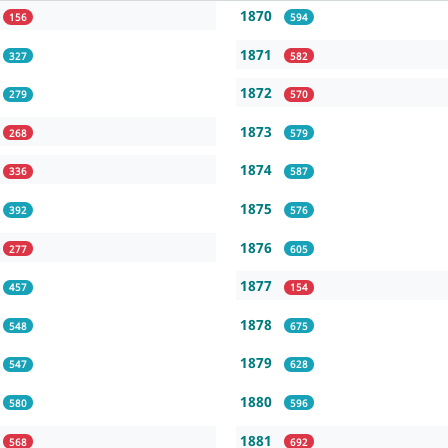
1870
156
594
1871
327
582
1872
279
570
1873
268
579
1874
336
587
1875
392
576
1876
277
605
1877
457
154
1878
548
675
1879
547
628
1880
580
596
1881
568
692