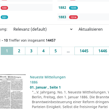
1882
550
1035
1883
551
1314
Aktualisieren
rung:
1 - 10
Treffer von insgesamt
14457
(current)
1
2
3
4
5
...
1445
1446
Neueste Mitteilungen
1886
01. Januar , Seite 1
"...V. Jahrgang. No. 1. Neueste Mittheilungen. 
Berlin, Freitag, den 1. Januar 1886. Die Brann
Branntweinbesteuerung einer Reform dringend b
Parteien Einigkeit. Selbst die freisinnige Part