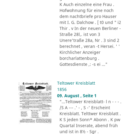
K Auch einzelne eine Frau .
Hofwohnung für eine noch
dem nachtbriefe pro Hauser
mit I. G. Dalchow . [ t0 und " i2
Thir . v In der neuen Berliner -
Straße 28l,. ist von 3
Unere'traße 28a, Nr . 3 sind 2
berechnet , veran -t Hersei. ' '
Kirchlicher Anzeiger
borcharlattenburg .
Gottesdienste ,: -s ei ..."
Teltower Kreisblatt
1856
09. August , Seite 1
"...Teltower Kreisblatt- l n - - - .
/S A --- .' - , S -' Erscheint
Kreisblatt. Telttwer Kreisblatt .
K S jeden Sonn* Abonn . K pw
Quartal Inserate, abend früh
und ist in 8½ - Sgr .