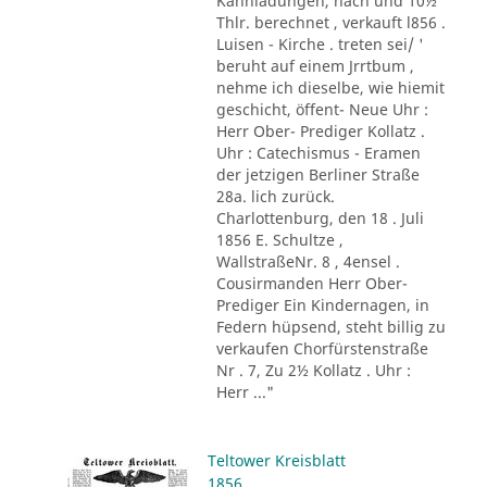
Kahnladungen, nach und 10½
Thlr. berechnet , verkauft l856 .
Luisen - Kirche . treten sei/ '
beruht auf einem Jrrtbum ,
nehme ich dieselbe, wie hiemit
geschicht, öffent- Neue Uhr :
Herr Ober- Prediger Kollatz .
Uhr : Catechismus - Eramen
der jetzigen Berliner Straße
28a. lich zurück.
Charlottenburg, den 18 . Juli
1856 E. Schultze ,
WallstraßeNr. 8 , 4ensel .
Cousirmanden Herr Ober-
Prediger Ein Kindernagen, in
Federn hüpsend, steht billig zu
verkaufen Chorfürstenstraße
Nr . 7, Zu 2½ Kollatz . Uhr :
Herr ..."
Teltower Kreisblatt
1856