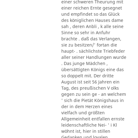
einer schweren Theurung mit
einer reichen Ernte gesegnet
und empfindet so das Glück
des königlichen Hauses dame
sah , deren Anbli , k alle seine
Sinne so sehr in Anfuhr
brachte . daß das Verlangen,
sie zu besitzen/' fortan die
haupt- . sächlichste Triebfeder
aller seiner Handlungen wurde
. Das junge Mädchen ,
übersättigten Königs eine das
so doppelt mit. Der dritte
August ist seit 56 Jahren ein
Tag, des preußischen V olks
gegen zu sein ge - an welchem
' sich die Pietät Königshaus in
der in dem Herzen eines
vielfach und größten
Allgemeinheit entfallen ernste
leidenschaftliche Nei- ' i Kl
wöhnt ist, hier in stillen
Gedanken und loyalen