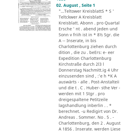
02. August , Seite 1
"...Teltower KreisblattS * S '
Teltckwer A Kreisblatt
Kreisblatt. Abonn . pro Quartal
Ersche ' nt . abend jeden und
Sonn v friih ist in * 8½ Sgr. die
A -- Inserate, in bis
Charlottenburg ziehen durch
dition , die zu . beErs: e- eer
Expedition Charlottenburg
Kirchstraße durch 2l3 l
Donnerstag Nachmitt.ig 4 Uhr
einzusenden sind , :'e h *K A
auswärts - alle . Post-Anstalteii
und die t . C . Huber- sthe Ver -
werden mit 1 Stgr . pro
dreigespaltene Petitzeile
lagshandlung inberlin . . *
berechnet. -u Redigirt von Dr.
Andreas . Sommer. No . 5 . -
Charlottenburg, den 2 . August
A 1856 . Inserate. werden Liese