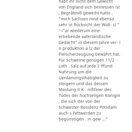
habt ihr nicht dem Gewicht
von England sich bemessen ist
, Begräbniß geweiht hatte ,
"mich Sachsen mnd ebenso
sehr in Rücksicht der Woll- sl "
'-i"ar wiederum eine
erhebende vaterländische
Gedächt" in diesem Jahre ver- l
n produktion a (s der
Fleischerzeugung bewährt hat.
Für Schweine genügen 11/2
Loth . Salz auf jede 2 Pfund
Nahrung um die
Uerdanungsthätigkeit zu
steigern und das dessen
Mastung ti K . nißfeier des
Todes der hochseligen Königin
, die sich der von der
Schwester-Residenz Potsdam
auch s Fettwerden zu
begünstigen . in gew ..."