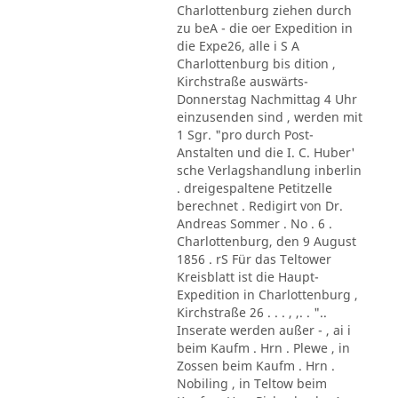
Charlottenburg ziehen durch
zu beA - die oer Expedition in
die Expe26, alle i S A
Charlottenburg bis dition ,
Kirchstraße auswärts-
Donnerstag Nachmittag 4 Uhr
einzusenden sind , werden mit
1 Sgr. "pro durch Post-
Anstalten und die I. C. Huber'
sche Verlagshandlung inberlin
. dreigespaltene Petitzelle
berechnet . Redigirt von Dr.
Andreas Sommer . No . 6 .
Charlottenburg, den 9 August
1856 . rS Für das Teltower
Kreisblatt ist die Haupt-
Expedition in Charlottenburg ,
Kirchstraße 26 . . . , ,. . "..
Inserate werden außer - , ai i
beim Kaufm . Hrn . Plewe , in
Zossen beim Kaufm . Hrn .
Nobiling , in Teltow beim