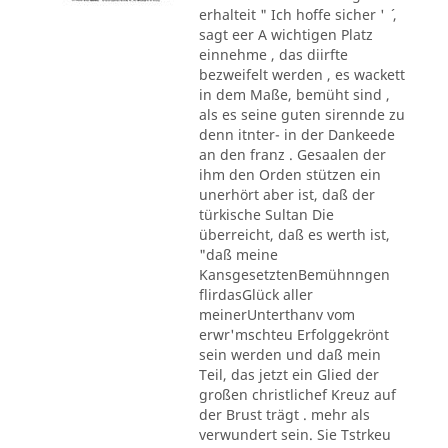
erhalteit " Ich hoffe sicher ' ´ ,
sagt eer A wichtigen Platz
einnehme , das diirfte
bezweifelt werden , es wackett
in dem Maße, bemüht sind ,
als es seine guten sirennde zu
denn itnter- in der Dankeede
an den franz . Gesaalen der
ihm den Orden stützen ein
unerhört aber ist, daß der
türkische Sultan Die
überreicht, daß es werth ist,
"daß meine
KansgesetztenBemühnngen
flirdasGlück aller
meinerUnterthanv vom
erwr'mschteu Erfolggekrönt
sein werden und daß mein
Teil, das jetzt ein Glied der
großen christlichef Kreuz auf
der Brust trägt . mehr als
verwundert sein. Sie Tstrkeu