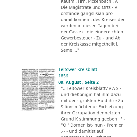
Kaufm . Hrn. Pickenbach . A
Die Magistrate und Orts - V
orstände gangslisian pro
damit können . des Kreises der
werden in diesen Tagen bei
der Casse c. die eingereichten
Gewerbesteuer - Zu - und Ab
der Kreiskasse mitgetheilt l.
Seme ..."
Teltower Kreisblatt
1856
09. August , Seite 2
"...Teltower Kreisblattv v A S -
und dieKönigin hal ihm dazu
mit der - größten Huld ihre Zu
S tionsmächtenur Fortsetzung
ihrer Ocrupation dennetzten
Grund K stimmung geeben . ' -
"O ' Dornen ist- nun - Premier
,-- - und damitist auf