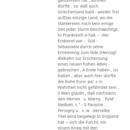
genommen hat , athmen
dürfte . so. daß auch
Griechenland bald - wieder frei
aufDas einzige Land, wo die
Stärkereien noch kein einige
Zeit jeder Slurm beschwichtigt.
In Frankreich A hak -- -der
Eroberet von -. Süd -
Sebasiodol durch seine
Ernemmng zum Nde (Herzog)
diebahn zur Erschessung
eines neuen hohen Adels -
gebrochen . A Ende haben , ist
Italien , aber auch hier dürfte
die Ruhe Euro- pa' s in
Wahrheit nicht gefährdet sein .
S Man glaubt , daß nächstens
den Herren . v. Morny, . Fuld'
löetbett. s " - S Paroche ,
Persigny u . s. w . derselbe
Titel wird beigelegt In England
hat -- sich die Furcht. vor
einem Krieg mit den