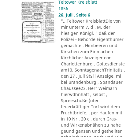
Teltower Kreisblatt
1856
26. Juli , Seite 6
"...Teltower KreisblattDie von
mir unterm 7, d . M. der
hiesigen Königl. " daß der
Polizei - Behörde Eigenthumer
gemachte . Himbeeren und
Kirschen zum Einmachen
Kirchlicher Anzeiger oon
Charlottenburg . Gottesdienste
am10. SonntagenachTrinitatis ,
den 27 . Juli 9½ ll Anzeige, mi
bei Brandenburg , Spandauer
Chaussee23. Herr Weimarn
hierwdhnhaft , selbst ,
Spreeschoße (uter
feuerkräftiger Torf wird dem
Fruchtbriefe. , per Haufen mit
in 10 Nr . 20 c . durch Gras-
und Wirkenabnähen zu nahe
geund ganzen und getheilten