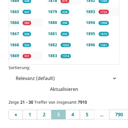
1864
1878
1892
548
675
1260
1865
1879
1893
547
628
1723
1866
1880
1894
580
596
1908
1867
1881
1895
568
692
1672
1868
1882
1896
550
1035
1561
1869
1883
551
1314
Sortierung:
Aktualisieren
Zeige
21 - 30
Treffer von insgesamt
7910
Previous
(current)
«
1
2
3
4
5
...
790