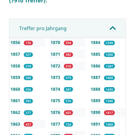
(7910 Treffer):
Treffer pro Jahrgang
1856
1870
1884
156
594
1249
1857
1871
1885
327
582
1266
1858
1872
1886
279
570
1387
1859
1873
1887
268
579
1460
1860
1874
1888
336
587
1435
1861
1875
1889
392
576
1346
1862
1876
1890
277
605
1417
1863
1877
1891
457
154
1460