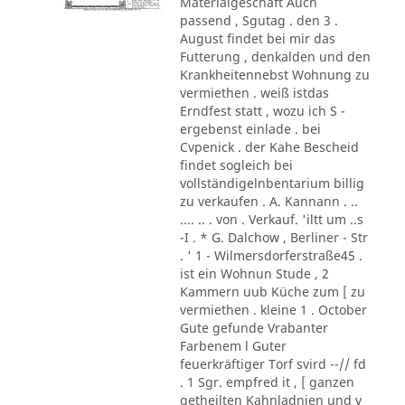
Materialgeschäft Auch
passend , Sgutag . den 3 .
August findet bei mir das
Futterung , denkalden und den
Krankheitennebst Wohnung zu
vermiethen . weiß istdas
Erndfest statt , wozu ich S -
ergebenst einlade . bei
Cvpenick . der Kahe Bescheid
findet sogleich bei
vollständigelnbentarium billig
zu verkaufen . A. Kannann . ..
.... .. . von . Verkauf. 'iltt um ..s
-I . * G. Dalchow , Berliner - Str
. ' 1 - Wilmersdorferstraße45 .
ist ein Wohnun Stude , 2
Kammern uub Küche zum [ zu
vermiethen . kleine 1 . October
Gute gefunde Vrabanter
Farbenem l Guter
feuerkräftiger Torf svird --// fd
. 1 Sgr. empfred it , [ ganzen
getheilten Kahnladnien und v